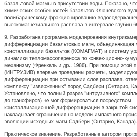
базальтовой магмы в присутствии воды. Показано, ч
химических особенностей базальтов Ключевского вул
полибарическому фракционированию водосодержаще
высокомагнезиального расплава в интервале глубин 60
9. Разработана программа моделирования внутрикаме
дифференциации базальтовых магм, объединяющая 
кристаллизации базальтов (КОМАГМАТ) и систему ур
динамики тепломассопереноса по конвек-ционно-кум
механизму (Френкель и др., 1988). При помощи этой 
(ИНТРУЗИВ) впервые проведены расчеты, моделиру
дифференциации при остывании слоя расплава, отв
комплексу "изверженных" пород Садбери (Онтарио, Ка
Установлено, что полный разрез "интрузивного" компл
до гранофиров) не мог формироваться посредством
кристаллизационной дифференциации в закрытой сис
накладывает ограничения на модели импактного прои
эволюции исходных магм Садбери (Онтарио, Канада)
Практическое значение. Разработанные автором прог