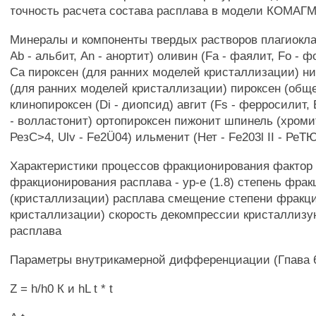
точность расчета состава расплава в модели КОМАГ
Минералы и компоненты твердых растворов плагиоклаз
Ab - альбит, An - анортит) оливин (Fa - фаялит, Fo - 
Са пироксен (для ранних моделей кристаллизации) ни
(для ранних моделей кристаллизации) пироксен (общ
клинопироксен (Di - диопсид) авгит (Fs - ферросилит, 
- волластонит) ортопироксен пижонит шпинель (хромит
РезС>4, Ulv - Fe2Ü04) ильменит (Нет - Fe203l II - РеТ
Характеристики процессов фракционирования фактор
фракционирования расплава - ур-е (1.8) степень фра
(кристаллизации) расплава смещение степени фракц
кристаллизации) скорость декомпрессии кристаллиз
расплава
Параметры внутрикамерной дифференциации (Гпава 
Z = h/h0 К и hL t * t