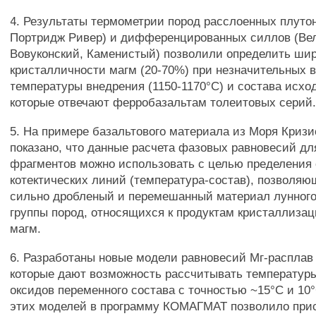
4. Результаты термометрии пород расслоенных плутон
Портридж Ривер) и дифференцированных силлов (Ве
Вовуконский, Каменистый) позволили определить ши
кристалличности магм (20-70%) при незначительных 
температуры внедрения (1150-1170°С) и состава исхо
которые отвечают ферробазальтам толеитовых серий
5. На примере базальтового материала из Моря Кризи
показано, что данные расчета фазовых равновесий дл
фрагментов можно использовать с целью пределения
котектических линий (температура-состав), позволяю
сильно дробленый и перемешанный материал лунного
группы пород, относящихся к продуктам кристаллиза
магм.
6. Разработаны новые модели равновесий Мг-расплав 
которые дают возможность рассчитывать температур
оксидов переменного состава с точностью ~15°С и 10
этих моделей в программу КОМАГМАТ позволило прис