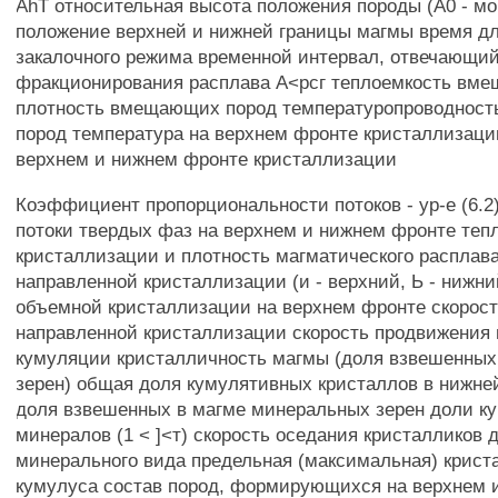
AhT относительная высота положения породы (А0 - м
положение верхней и нижней границы магмы время д
закалочного режима временной интервал, отвечающий
фракционирования расплава А<рсг теплоемкость вм
плотность вмещающих пород температуропроводнос
пород температура на верхнем фронте кристаллизации
верхнем и нижнем фронте кристаллизации
Коэффициент пропорциональности потоков - ур-е (6.
потоки твердых фаз на верхнем и нижнем фронте теп
кристаллизации и плотность магматического расплава
направленной кристаллизации (и - верхний, Ь - нижни
объемной кристаллизации на верхнем фронте скорос
направленной кристаллизации скорость продвижения
кумуляции кристалличность магмы (доля взвешенны
зерен) общая доля кумулятивных кристаллов в нижне
доля взвешенных в магме минеральных зерен доли к
минералов (1 < ]<т) скорость оседания кристалликов 
минерального вида предельная (максимальная) крист
кумулуса состав пород, формирующихся на верхнем 