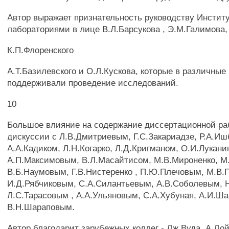
Автор выражает признательность руководству Инсти
лабораториями в лице В.Л.Барсукова , Э.М.Галимова,
К.П.Флоренского
А.Т.Базилевского и О.Л.Кускова, которые в различные
поддерживали проведение исследований.
10
Большое влияние на содержание диссертационной ра
дискуссии с Л.В.Дмитриевым, Г.С.Закариадзе, Р.А.И
А.А.Кадиком, Л.Н.Когарко, Л.Д.Кригманом, О.И.Лукан
А.П.Максимовым, В.Л.Масайтисом, М.В.Мироненко, М
В.Б.Наумовым, Г.В.Нистеренко , П.Ю.Плечовым, М.В.
И.Д.Рябчиковым, С.А.Силантьевым, А.В.Соболевым, 
Л.С.Тарасовым , А.А.Ульяновым, С.А.Хубуная, А.И.Ш
В.Н.Шараповым.
Автор благодарит зарубежных коллег - Дж.Вуда, А.Дой