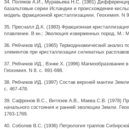
34. Поляков А.И., Муравьева Н.С. (1981) Дифференци
базальтовые серии Исландии и происхождение кисл
модель фракционной кристаллизациии. Геохимия. N 9.
35. Пресналл Д.К. (1983) Фракционная кристаллизаци
плавление. В кн.: Эволюция изверженных пород. М.: Ми
36. Рябчиков ИД. (1965) Термодинамический анализ 
элементов при кристаллизации силикатных расплавов. 
37. Рябчиков ИД., Вэнке X. (1996) Магмообразование 
Геохимия. N 8. с. 691-698.
38. Рябчиков ИД. (1997) Состав верхней мантии Земли
с. 467-478.
39. Сафронов B.C., Витязев A.B., Маева C.B. (1978) 
начального состояния и ранней эволюции Земли. Геох
1763-1769.
40. Соболев B.C. (1936) Петрология траппов Сибирско