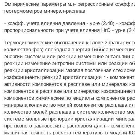
Эмпирические параметры мл- регрессионные коэффи
геотермометров минерал-расплав
- коэфф. учета влияния давления - ур-е (2.48) - коэфф
пропорциональности при учете влияния НгО - ур-е (2.
Термодинамические обозначения к Глове 2 фазы сис
количество фаз) свободная энергия Гиббса изменени
энергии системы или реакции изменение энтальпии 
реакции изменение энтропии системы или реакции 
реакции кристаллизации газовая постоянная стехиом
коэффициенты реакций кристаллизации г - компонента
активности компонентов в расплаве или минералах к
компонентов в расплаве или минералах коэффициент
компонентов химические потенциалы компонентов ра
минерала количество молей компонентов расплава и
количество молей расплава в системе количество мол
системе мольные пропорции кристаллизации минера
прогнозного равновесия с расплавом для г - компонент
машинная точность расчета температуры в модели 