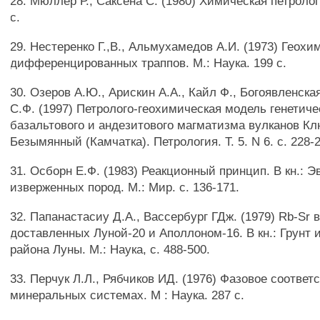
28. Мюллер Р., Саксена С. (1980) Химическая петролог
с.
29. Нестеренко Г.,В., Альмухамедов А.И. (1973) Геохи
дифференцированных траппов. М.: Наука. 199 с.
30. Озеров А.Ю., Арискин A.A., Кайл Ф., Богоявленская
С.Ф. (1997) Петролого-геохимическая модель генетиче
базальтового и андезитового магматизма вулканов Кл
Безымянный (Камчатка). Петрология. Т. 5. N 6. с. 228-
31. Осборн Е.Ф. (1983) Реакционный принцип. В кн.: 
изверженных пород. М.: Мир. с. 136-171.
32. Папанастасиу Д.А., Вассербург ГДж. (1979) Rb-Sr 
доставленных Луной-20 и Аполлоном-16. В кн.: Грунт 
района Луны. М.: Наука, с. 488-500.
33. Перчук Л.Л., Рябчиков ИД. (1976) Фазовое соответ
минеральных системах. M : Наука. 287 с.