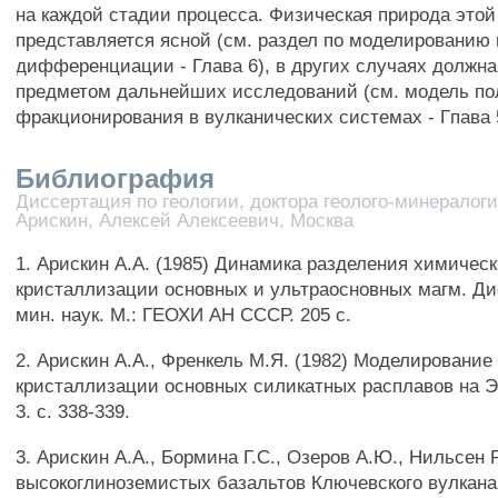
на каждой стадии процесса. Физическая природа этой
представляется ясной (см. раздел по моделированию
дифференциации - Глава 6), в других случаях должна
предметом дальнейших исследований (см. модель по
фракционирования в вулканических системах - Гпава 
Библиография
Диссертация по геологии, доктора геолого-минералоги
Арискин, Алексей Алексеевич, Москва
1. Арискин A.A. (1985) Динамика разделения химичес
кристаллизации основных и ультраосновных магм. Дисс
мин. наук. М.: ГЕОХИ АН СССР. 205 с.
2. Арискин A.A., Френкель М.Я. (1982) Моделировани
кристаллизации основных силикатных расплавов на 
3. с. 338-339.
3. Арискин A.A., Бормина Г.С., Озеров А.Ю., Нильсен Р
высокоглиноземистых базальтов Ключевского вулкана. 