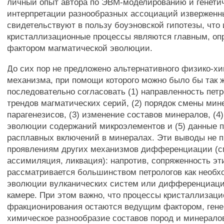
личный опыт автора по ЭВМ-моделированию и генети
интерпретации разнообразных ассоциаций изверженн
свидетельствуют в пользу боуэновской гипотезы, что
кристаллизационные процессы являются главным, о
фактором магматической эволюции.
До сих пор не предложено альтернативного физико-х
механизма, при помощи которого можно было бы так 
последовательно согласовать (1) направленность пет
трендов магматических серий, (2) порядок смены ми
парагенезисов, (3) изменение составов минералов, (4)
эволюции содержаний микроэлементов и (5) данные 
расплавных включений в минералах. Эти выводы не п
проявлениям других механизмов дифференциации (
ассимиляция, ликвация): напротив, сопряженность эт
рассматривается большинством петрологов как необх
эволюции вулканических систем или дифференциаци
камере. При этом важно, что процессы кристаллизаци
фракционирования остаются ведущим фактором, ге
химическое разнообразие составов пород и минерало