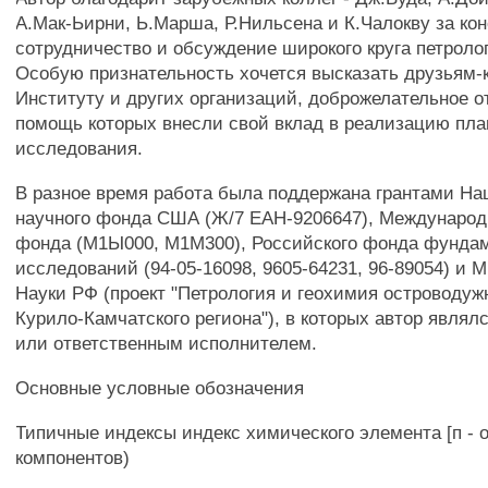
А.Мак-Ьирни, Ь.Марша, Р.Нильсена и К.Чалокву за ко
сотрудничество и обсуждение широкого круга петроло
Особую признательность хочется высказать друзьям-
Институту и других организаций, доброжелательное 
помощь которых внесли свой вклад в реализацию пла
исследования.
В разное время работа была поддержана грантами На
научного фонда США (Ж/7 ЕАН-9206647), Международ
фонда (М1Ы000, М1М300), Российского фонда фунда
исследований (94-05-16098, 9605-64231, 96-89054) и 
Науки РФ (проект "Петрология и геохимия островодуж
Курило-Камчатского региона"), в которых автор являл
или ответственным исполнителем.
Основные условные обозначения
Типичные индексы индекс химического элемента [п -
компонентов)