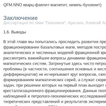
QFM.NNO кварц-фаялит-магнетит, никель-бунзенит)
Заключение
Диссертация по теме "Геохимия", Арискин, Алексей А
1.6. Выводы
В этой главе мы попытались проследить развитие пр
фракционировании базальтовых магм, методов постр
аналитических и численных моделей фракционной кр
рассмотреть важнейшие вопросы динамики фракцион
магматических систем. Затронутые здесь чисто петро
проблемы (в частности, соотношения основных и кис
дифференциатов) не исчерпывают круг вопросов, свя
формированием магматических серий, а служат скор
задач, при решении которых на первый план выходит
кристаллизационного фракционирования. Данные геол
наблюдений и петролого-геохимических исследований
теоретических представлений и результатов эксперим