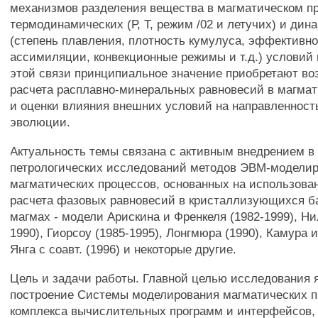
механизмов разделения вещества в магматическом пр
термодинамических (Р, Т, режим /02 и летучих) и дин
(степень плавления, плотность кумулуса, эффективн
ассимиляции, конвекционные режимы и т.д.) условий 
этой связи принципиальное значение приобретают в
расчета расплавно-минеральных равновесий в магма
и оценки влияния внешних условий на направленност
эволюции.
Актуальность темы связана с активным внедрением в 
петрологических исследований методов ЭВМ-модели
магматических процессов, основанных на использова
расчета фазовых равновесий в кристаллизующихся б
магмах - модели Арискина и Френкеля (1982-1999), Ни
1990), Гиорсоу (1985-1995), Лонгмюра (1990), Камура и
Янга с соавт. (1996) и некоторые другие.
Цель и задачи работы. Главной целью исследования 
построение Системы моделирования магматических п
комплекса вычислительных программ и интерфейсов