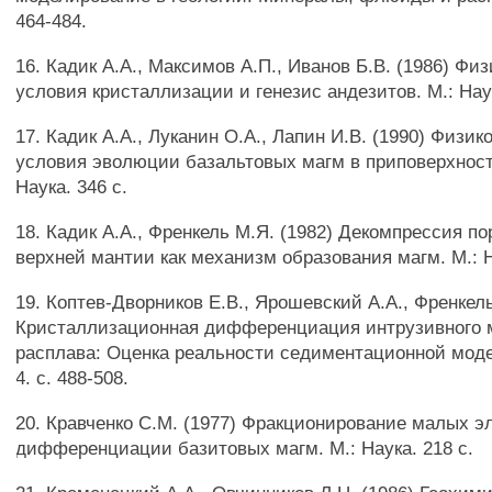
464-484.
16. Кадик A.A., Максимов А.П., Иванов Б.В. (1986) Фи
условия кристаллизации и генезис андезитов. М.: Наук
17. Кадик A.A., Луканин O.A., Лапин И.В. (1990) Физи
условия эволюции базальтовых магм в приповерхност
Наука. 346 с.
18. Кадик A.A., Френкель М.Я. (1982) Декомпрессия по
верхней мантии как механизм образования магм. М.: Н
19. Коптев-Дворников Е.В., Ярошевский A.A., Френкель
Кристаллизационная дифференциация интрузивного 
расплава: Оценка реальности седиментационной моде
4. с. 488-508.
20. Кравченко С.М. (1977) Фракционирование малых э
дифференциации базитовых магм. М.: Наука. 218 с.