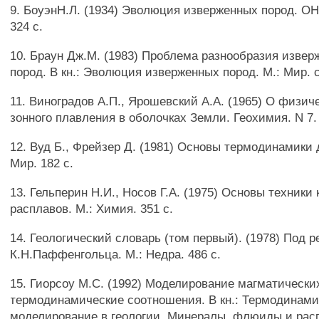
9. БоуэнН.Л. (1934) Эволюция изверженных пород. 
324 с.
10. Браун Дж.М. (1983) Проблема разнообразия извер
пород. В кн.: Эволюция изверженных пород. М.: Мир. с
11. Виноградов А.П., Ярошевский A.A. (1965) О физич
зонного плавления в оболочках Земли. Геохимия. N 7. 
12. Вуд Б., Фрейзер Д. (1981) Основы термодинамики д
Мир. 182 с.
13. Гельперин Н.И., Носов Г.А. (1975) Основы техник
расплавов. М.: Химия. 351 с.
14. Геологический словарь (том первый). (1978) Под р
К.Н.Паффенгольца. М.: Недра. 486 с.
15. Гиорсоу М.С. (1992) Моделирование магматически
термодинамические соотношения. В кн.: Термодинами
моделирование в геологии. Минералы, флюиды и расп