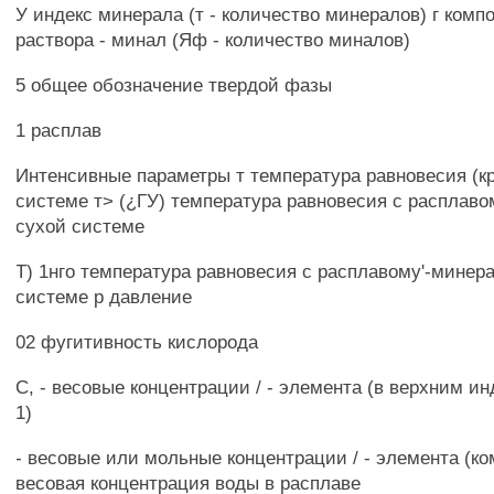
У индекс минерала (т - количество минералов) г комп
раствора - минал (Яф - количество миналов)
5 общее обозначение твердой фазы
1 расплав
Интенсивные параметры т температура равновесия (к
системе т> (¿ГУ) температура равновесия с расплаво
сухой системе
Т) 1нго температура равновесия с расплавому'-минер
системе р давление
02 фугитивность кислорода
С, - весовые концентрации / - элемента (в верхним ин
1)
- весовые или мольные концентрации / - элемента (ко
весовая концентрация воды в расплаве