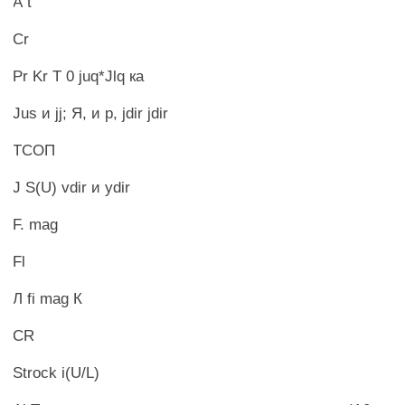
А t
Cr
Pr Kr T 0 juq*Jlq ка
Jus и jj; Я, и p, jdir jdir
ТСОП
J S(U) vdir и ydir
F. mag
Fl
Л fi mag К
CR
Strock i(U/L)