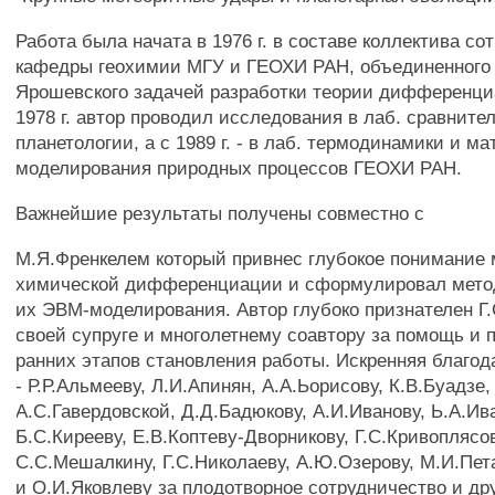
Работа была начата в 1976 г. в составе коллектива со
кафедры геохимии МГУ и ГЕОХИ РАН, объединенного в
Ярошевского задачей разработки теории дифференци
1978 г. автор проводил исследования в лаб. сравните
планетологии, а с 1989 г. - в лаб. термодинамики и м
моделирования природных процессов ГЕОХИ РАН.
Важнейшие результаты получены совместно с
М.Я.Френкелем который привнес глубокое понимание
химической дифференциации и сформулировал мето
их ЭВМ-моделирования. Автор глубоко признателен Г
своей супруге и многолетнему соавтору за помощь и 
ранних этапов становления работы. Искренняя благод
- Р.Р.Альмееву, Л.И.Апинян, А.А.Ьорисову, К.В.Буадзе
А.С.Гавердовской, Д.Д.Бадюкову, А.И.Иванову, Ь.А.Ив
Б.С.Кирееву, Е.В.Коптеву-Дворникову, Г.С.Кривоплясов
С.С.Мешалкину, Г.С.Николаеву, А.Ю.Озерову, М.И.Пет
и О.И.Яковлеву за плодотворное сотрудничество и др