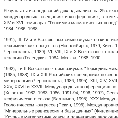
Результаты исследований докладывались на 25 отече
международных совещаниях и конференциях, в том числ
XIV и XVI семинарах "Геохимия магматических пород" 
1984, 1986, 1988,
1991), III, IV и V Всесоюзных симпозиумах по кинетик
геохимических процессов (Новосибирск, 1979; Киев, 1
Черноголовка, 1989); VI, VIII, IX и X Всесоюзных школ
геологии (Геленджик, 1984; Москва, 1988, 1990,
1992), I и II Всесоюзных симпозиумах "Термодинамика
(1985, 1988); IX и XIII Российских совещаниях по экс
минералогии (Черноголовка, 1986, 1995); XIII, XIV, XVII,
XXV, XXVII и XXVIII Международных конференциях по
(Хьюстон, 1982, 1983, 1986, 1991-94, 1996, 1997), Сес
геофизического союза (Балтимор, 1995), XXX Междун
Геологическом конгрессе (Пекин, 1996), Международн
"Минеральные равновесия и базы данных" (Финляндия
"Крупные метеоритные удары и планетарная эволюции 