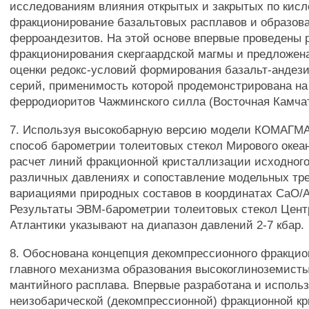
исследованиям влияния открытых и закрытых по кисл
фракционирование базальтовых расплавов и образов
ферроандезитов. На этой основе впервые проведены 
фракционирования скергаардской магмы и предложена
оценки редокс-условий формирования базальт-андез
серий, применимость которой продемонстрирована на
ферродиоритов Чажминского силла (Восточная Камчат
7. Используя высокобарную версию модели КОМАГМ
способ барометрии толеитовых стекол Мирового оке
расчет линий фракционной кристаллизации исходного
различных давлениях и сопоставление модельных тр
вариациями природных составов в координатах СаО/
Результаты ЭВМ-барометрии толеитовых стекол Цен
Атлантики указывают на диапазон давлений 2-7 кбар.
8. Обоснована концепция декомпрессионного фракцио
главного механизма образования высокоглиноземисты
мантийного расплава. Впервые разработана и исполь
неизобарической (декомпрессионной) фракционной к