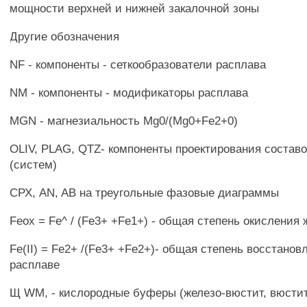
мощности верхней и нижней закалочной зоны
Другие обозначения
NF - компоненты - сеткообразователи расплава
NM - компоненты - модификаторы расплава
MGN - магнезиальность Mg0/(Mg0+Fe2+0)
OLIV, PLAG, QTZ- компоненты проектирования состав
(систем)
СРХ, AN, AB на треугольные фазовые диаграммы
Feox = Fe^ / (Fe3+ +Fe1+) - общая степень окисления 
Fe(II) = Fe2+ /(Fe3+ +Fe2+)- общая степень восстанов
расплаве
Щ WM, - кислородные буферы (железо-вюстит, вюстит