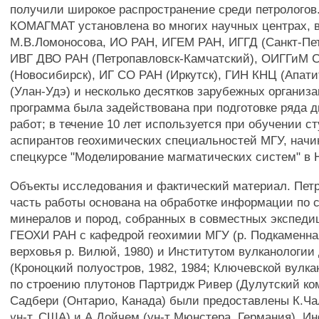
получили широкое распространение среди петрологов
КОМАГМАТ установлена во многих научных центрах, 
М.В.Ломоносова, ИО РАН, ИГЕМ РАН, ИГГД (Санкт-Пет
ИВГ ДВО РАН (Петропавловск-Камчатский), ОИГГиМ 
(Новосибирск), ИГ СО РАН (Иркутск), ГИН КНЦ (Апат
(Улан-Удэ) и несколько десятков зарубежных организа
программа была задействована при подготовке ряда 
работ; в течение 10 лет используется при обучении с
аспирантов геохимических специальностей МГУ, начина
спецкурсе "Моделирование магматических систем" в 
Объекты исследования и фактический материал. Пет
часть работы основана на обработке информации по 
минералов и пород, собранных в совместных экспеди
ГЕОХИ РАН с кафедрой геохимии МГУ (р. Подкаменная
верховья р. Вилюй, 1980) и Институтом вулканологи
(Кроноцкий полуостров, 1982, 1984; Ключевской вулка
по строению плутонов Партридж Ривер (Дулутский ко
Садбери (Онтарио, Канада) были предоставлены К.Ча
ун-т, США) и А.Дойчем (ун-т Мюнстера, Германия). И