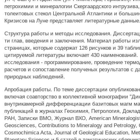
петрохимии и минералогии Скергаардского интрузива
толеитовых стекол Центральной Атлантики и больши
Кризисов на Луне представляет литературные данные
Структура работы и методы исследования. Диссертаци
ти глав, введения и заключения. Материал работы из
страницах, которые содержат 126 рисунков и 39 табли
цитируемой литературы включает 430 наименований.
исследования - программирование, проведение терм
расчетов и сопоставление полученых результатов с 
природных наблюдений.
Апробация работы. По теме диссертации опубликована
включая соавторство в коллективной монографии "Ди
внутрикамерной дифференциации базитовых магм маг
публикаций в журналах Геохимия, Петрология, Докла
РАН, Записки ВМО, Журнал ВХО, American Mineralogist
Geosciences, Contributions to Mineralogy and Petrology,
Cosmochimica Acta, Journal of Geological Education, Met
Planetary Sciences и 5 статей в тематических сборник