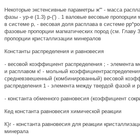
Некоторые экстенсивные параметры ж'" - масса распл
фазы - ур-е (1.3) р-(') . 1 валовые весовые пропорци
в системе р, - весовая доля расплава в системе рр^р
фазовые пропорции магматических пород (см. Главу 3
пропорции кристаллизации минералов
Константы распределения и равновесия
- весовой коэффициент распределения ; - элемента 
и расплавом к! - мольный коэффициентраспределения /
средневзвешенный (комбинированный) весовой коэф
распределения 1 - элемента между твердой фазой и 
- константа обменного равновесия (коэффициент сок
Кед константа равновесия химической реакции
К}г - константа равновесия для реакции кристаллизаци
минерала