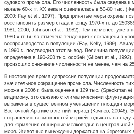
судового промысла. Его численность была сведена к
начале 60-х гг. XX века и оценивалась в 50-80 тыс. (Ф
2000; Fay et al., 1997). Предпринятые меры охраны по
восстановить размер стада к концу 1970-х гг. до 25038
1981, 2000; Johnson et al., 1982). Тем не менее, уже в
1980-х гг. была отмечена тенденция к сокращению уро
воспроизводства в популяции (Fay, Kelly, 1989). Авиа
в 1990 г., подтвердил этот вывод. Величина популяци
определена в 190-200 тыс. особей (Gilbert et al., 1992), 
произошло снижение численности не менее, чем на 2
В настоящее время депрессия популяции продолжаетс
значительное сокращение промысла. Численность тих
моржа в 2006 г. была оценена в 129 тыс. (Speckman et a
видимому, это связано с климатическими флуктуация
выражены в существенном уменьшении площади морс
Восточной Арктике в летний период (Кочнев, 20046). Э
сокращению возможностей моржей отдыхать на льду 
для кормления обширные мелководья в центральной ч
моря. Животные вынуждены держаться на береговых