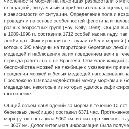
численности моржей на лежбищах разработали 3 мето
площадной, визуальный и приблизительная оценка, к
в зависимости от ситуации. Определение пола и возр
проводили на основе особенностей фенотипа и поло
разных возрастных групп (Fay, Kelly, 1989). Общая вы
в 1989-1998 гг. составила 1712 особей как на льду, так
лежбищах. Фиксировали все случаи гибели моржей (п 
которых 395 найдены на территории береговых лежби
медведей и наблюдения за их поведением вели в тече
периода работы на о-ве Врангеля. Отмечали каждый 
беспокойства моржей на лежбище с указанием причин
поведения моржей и белых медведей наговаривали н
Прослежено 119 взаимодействий между моржами и б
медведями, некоторые из которых удалось зафиксиро
фотопленке.
Общий объем наблюдений за морем в течение 10 лет (
береговых лежбищах) составил 6371 час. Протяженно
маршрутов составила 5060 км, из них протяженность 
— 3607 км. Дополнительная информация была получе