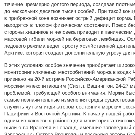
течение чрезмерно долгого периода, создавая плотны
до нескольких десятков тысяч особей. При такой кон
в прибрежной зоне возникает острый дефицит корма.
находятся в плохом физическом состоянии. Пресс бе
стороны хищников и человека приводит к паническим 
массовой гибели моржей на береговых лежбищах. Ос
ледового режима ведет к росту хозяйственной деятел
Арктике, которая создает дополнительную угрозу для 
В этих условиях особое значение приобретает широ
мониторинг ключевых местообитаний моржа в водах Ч
признано на 20-й встрече Российско-Американской Ра
морским млекопитающим (Сиэтл, Вашингтон, 24-27 мар
проблемой, требующей особого внимания. Моржи быс
самые незначительные изменения среды существован
служить чутким индикатором состояния морских экос
Пацифики и Восточной Арктики. К началу нашей работы
одним из ключевых районов для мониторинга тихооке
были о-ва Врангеля и Геральд, имевшие заповедный с
Заповедник «Остров Врангеля» и послужил автору ба