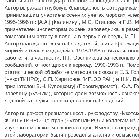
работы автора в государственном заповеднике «Остро
Автор выражает глубокую благодарность сотрудникам 
принимавшим участие в осенних учетах морских мле
1995-1996 гг.: |А.А.| ¡Калинину], М.С. Стишову и П.В.
признателен инспекторам охраны заповедника, в разн
помогавшим автору в поле, и в первую очередь, И.Г1.
Автор благодарит всех наблюдателей, чья информаци
моржей и белых медведей в 1978-1998 гг. была испол
работе, и, в частности, П.Г. Овсяникова за несколько
сообщений, относящихся к периоду 1990-1993 гг. Пом
статистической обработке материала оказали Е.В. Го
(ЧукотТИНРО), С.П. Харитонов (ИГ1ЭЭ РАН) и Н.И. Ва
признателен В.Н. Купецкому| (Певекгидромет), Ю.А. Г
Карелину (ААНИИ), которые дали возможность ознако
ледовой разведки за период наших наблюдений.
Автор выражает признательность руководству Чукотс
ФГУП «ТИНРО-Центра» (ЧукотТИНРО) и коллегам из 
изучению морских млекопитающих. Именно в период 
этой лаборатории были проведены анализ и осмысле