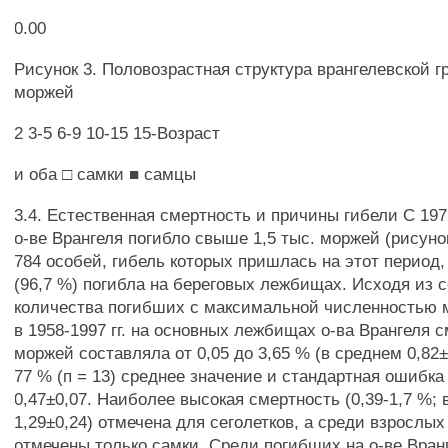
0.00
Рисунок 3. Половозрастная структура врангелевской г
моржей
2 3-5 6-9 10-15 15-Возраст
и оба □ самки ■ самцы
3.4. Естественная смертность и причины гибели С 1972 
о-ве Врангеля погибло свыше 1,5 тыс. моржей (рисунок
784 особей, гибель которых пришлась на этот период,
(96,7 %) погибла на береговых лежбищах. Исходя из 
количества погибших с максимальной численностью м
в 1958-1997 гг. на основных лежбищах о-ва Врангеля 
моржей составляла от 0,05 до 3,65 % (в среднем 0,82±
77 % (п = 13) среднее значение и стандартная ошибка
0,47±0,07. Наиболее высокая смертность (0,39-1,7 %;
1,29±0,24) отмечена для сеголетков, а среди взрослы
отмечены только самки. Среди погибших на о-ве Вран