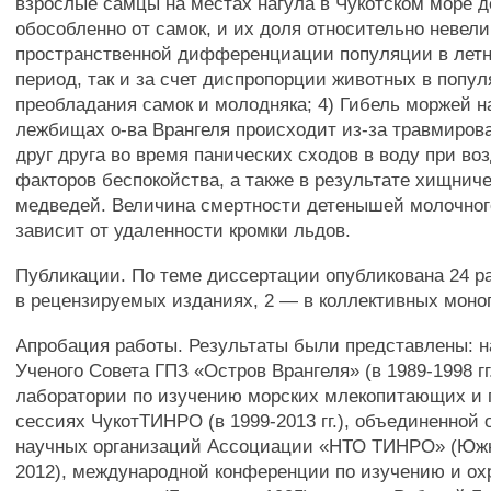
взрослые самцы на местах нагула в Чукотском море 
обособленно от самок, и их доля относительно невелик
пространственной дифференциации популяции в лет
период, так и за счет диспропорции животных в попул
преобладания самок и молодняка; 4) Гибель моржей н
лежбищах о-ва Врангеля происходит из-за травмиро
друг друга во время панических сходов в воду при во
факторов беспокойства, а также в результате хищнич
медведей. Величина смертности детенышей молочног
зависит от удаленности кромки льдов.
Публикации. По теме диссертации опубликована 24 ра
в рецензируемых изданиях, 2 — в коллективных моно
Апробация работы. Результаты были представлены: н
Ученого Совета ГПЗ «Остров Врангеля» (в 1989-1998 гг
лаборатории по изучению морских млекопитающих и 
сессиях ЧукотТИНРО (в 1999-2013 гг.), объединенной 
научных организаций Ассоциации «НТО ТИНРО» (Южн
2012), международной конференции по изучению и ох