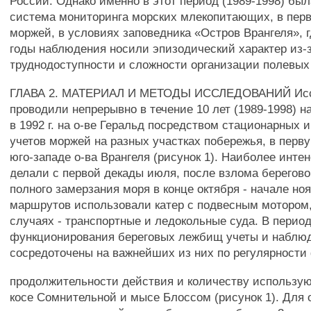
России. Однако именно в этот период (1989-1998) был
система мониторинга морских млекопитающих, в пер
моржей, в условиях заповедника «Остров Врангеля», 
годы наблюдения носили эпизодический характер из-
труднодоступности и сложности организации полевых
ГЛАВА 2. МАТЕРИАЛ И МЕТОДЫ ИССЛЕДОВАНИЙ Исс
проводили непрерывно в течение 10 лет (1989-1998) на
в 1992 г. на о-ве Геральд посредством стационарных
учетов моржей на разных участках побережья, в перву
юго-западе о-ва Врангеля (рисунок 1). Наиболее инте
делали с первой декады июля, после взлома берегово
полного замерзания моря в конце октября - начале но
маршрутов использовали катер с подвесным мотором,
случаях - транспортные и ледокольные суда. В перио
функционирования береговых лежбищ учеты и наблю
сосредоточены на важнейших из них по регулярности
продолжительности действия и количеству использую
косе Сомнительной и мысе Блоссом (рисунок 1). Для 