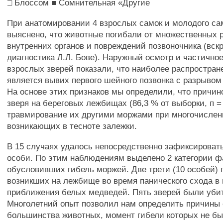
□ Блоссом ■ Сомнительная «Другие
При анатомировании 4 взрослых самок и молодого сам
выяснено, что животные погибали от множественных 
внутренних органов и повреждений позвоночника (вск
диагностика Л.Л. Бове). Наружный осмотр и частично
взрослых зверей показали, что наиболее распростран
является вывих первого шейного позвонка с разрывом 
На основе этих признаков мы определили, что причин
зверя на береговых лежбищах (86,3 % от выборки, п =
травмирование их другими моржами при многочислен
возникающих в тесноте залежки.
В 15 случаях удалось непосредственно зафиксироват
особи. По этим наблюдениям выделено 2 категории ф
обусловивших гибель моржей. Две трети (10 особей) п
возникших на лежбище во время панического схода в 
приближения белых медведей. Пять зверей были уби
Многолетний опыт позволил нам определить причины
большинства животных, момент гибели которых не б