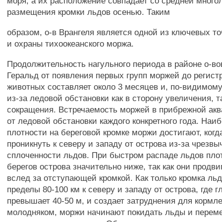
моря, а их расположение совпадает со средней много
размещения кромки льдов осенью. Таким
образом, о-в Врангеля является одной из ключевых т
и охраны тихоокеанского моржа.
Продолжительность нагульного периода в районе о-во
Геральд от появления первых групп моржей до регис
животных составляет около 3 месяцев и, по-видимому
из-за ледовой обстановки как в сторону увеличения, т
сокращения. Встречаемость моржей в прибрежной акв
от ледовой обстановки каждого конкретного года. На
плотности на береговой кромке моржи достигают, когд
проникнуть к северу и западу от острова из-за чрезв
сплоченности льдов. При быстром распаде льдов пло
берегов острова значительно ниже, так как они продви
вслед за отступающей кромкой. Как только кромка льд
пределы 80-100 км к северу и западу от острова, где 
превышает 40-50 м, и создает затруднения для кормл
молодняком, моржи начинают покидать льды и перем