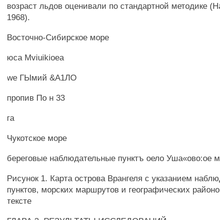
возраст льдов оценивали по стандартной методике (На
1968).
Восточно-Сибирское море
юса Mviuikioea
we ГЫмий &А1ЛО
пропив По н 33
га
Чукотское море
береговые наблюдательные пунктъ оело Уша«ово:ое 
Рисунок 1. Карта острова Врангеля с указанием набл
пунктов, морских маршрутов и географических районо
тексте