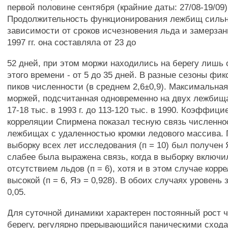
первой половине сентября (крайние даты: 27/08-19/09)
Продолжительность функционирования лежбищ сильн
зависимости от сроков исчезновения льда и замерзан
1997 гг. она составляла от 23 до
52 дней, при этом моржи находились на берегу лишь
этого времени - от 5 до 35 дней. В разные сезоны фик
пиков численности (в среднем 2,6±0,9). Максимальна
моржей, подсчитанная одновременно на двух лежбища
17-18 тыс. в 1993 г. до 113-120 тыс. в 1990. Коэффици
корреляции Спирмена показал тесную связь численно
лежбищах с удаленностью кромки ледового массива. 
выборку всех лет исследования (п = 10) был получен Я
слабее была выражена связь, когда в выборку включил
отсутствием льдов (п = 6), хотя и в этом случае корр
высокой (п = 6, Яэ = 0,928). В обоих случаях уровень
0,05.
Для суточной динамики характерен постоянный рост 
берегу, регулярно прерывающийся паническими схода