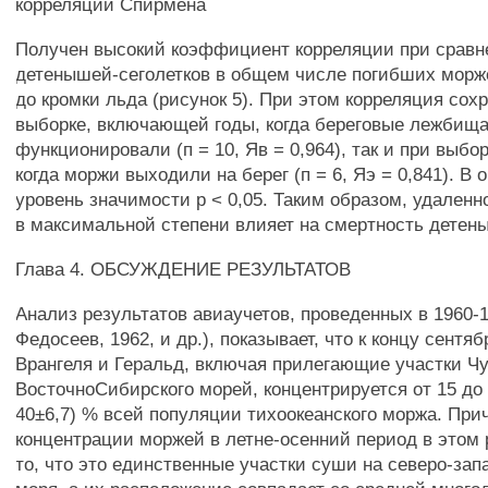
корреляции Спирмена
Получен высокий коэффициент корреляции при сравн
детенышей-сеголетков в общем числе погибших морж
до кромки льда (рисунок 5). При этом корреляция сох
выборке, включающей годы, когда береговые лежбища
функционировали (п = 10, Яв = 0,964), так и при выбор
когда моржи выходили на берег (п = 6, Яэ = 0,841). В
уровень значимости р < 0,05. Таким образом, удаленн
в максимальной степени влияет на смертность детен
Глава 4. ОБСУЖДЕНИЕ РЕЗУЛЬТАТОВ
Анализ результатов авиаучетов, проведенных в 1960-199
Федосеев, 1962, и др.), показывает, что к концу сентяб
Врангеля и Геральд, включая прилегающие участки Чу
ВосточноСибирского морей, концентрируется от 15 до 
40±6,7) % всей популяции тихоокеанского моржа. При
концентрации моржей в летне-осенний период в этом 
то, что это единственные участки суши на северо-зап