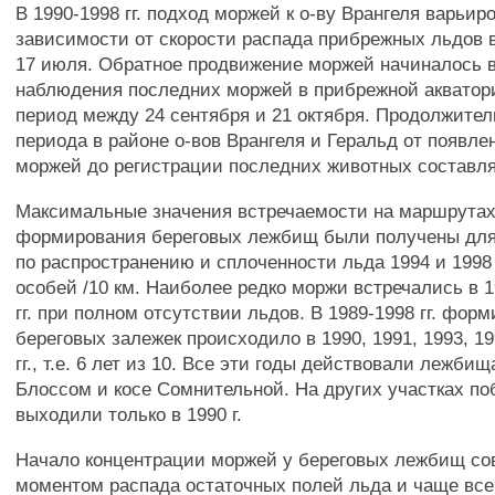
В 1990-1998 гг. подход моржей к о-ву Врангеля варьир
зависимости от скорости распада прибрежных льдов в
17 июля. Обратное продвижение моржей начиналось в
наблюдения последних моржей в прибрежной акватор
период между 24 сентября и 21 октября. Продолжител
периода в районе о-вов Врангеля и Геральд от появле
моржей до регистрации последних животных составля
Максимальные значения встречаемости на маршрутах
формирования береговых лежбищ были получены для
по распространению и сплоченности льда 1994 и 1998 гг
особей /10 км. Наиболее редко моржи встречались в 1
гг. при полном отсутствии льдов. В 1989-1998 гг. фор
береговых залежек происходило в 1990, 1991, 1993, 19
гг., т.е. 6 лет из 10. Все эти годы действовали лежби
Блоссом и косе Сомнительной. На других участках п
выходили только в 1990 г.
Начало концентрации моржей у береговых лежбищ со
моментом распада остаточных полей льда и чаще все