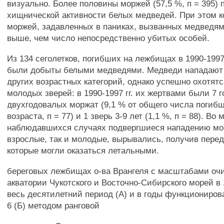
визуально. Более половины моржей (57,5 %, п = 395) 
хищнической активности белых медведей. При этом к
моржей, задавленных в паниках, вызванных медведями
выше, чем число непосредственно убитых особей.
Из 134 сеголетков, погибших на лежбищах в 1990-1997 г
были добыты белыми медведями. Медведи нападают
других возрастных категорий, однако успешно охотятс
молодых зверей: в 1990-1997 гг. их жертвами были 7 
двухгодовалых моржат (9,1 % от общего числа погибш
возраста, п = 77) и 1 зверь 3-9 лет (1,1 %, п = 88). Во 
наблюдавшихся случаях подвергшиеся нападению мор
взрослые, так и молодые, вырывались, получив перед
которые могли оказаться летальными.
береговых лежбищах о-ва Врангеля с масштабами оч
акватории Чукотского и Восточно-Сибирского морей в 1
весь десятилетний период (А) и в годы функциониров
6 (Б) методом ранговой