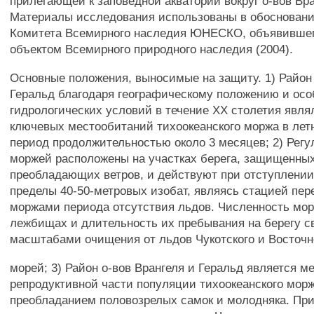
прилегающей к заповедной акватории вокруг о-вов Вра
Материалы исследования использованы в обоснован
Комитета Всемирного наследия ЮНЕСКО, объявившег
объектом Всемирного природного наследия (2004).
Основные положения, выносимые на защиту. 1) Район 
Геральд благодаря географическому положению и ос
гидрологических условий в течение XX столетия явля
ключевых местообитаний тихоокеанского моржа в лет
период продолжительностью около 3 месяцев; 2) Рег
моржей расположены на участках берега, защищенных
преобладающих ветров, и действуют при отступлении
пределы 40-50-метровых изобат, являясь стацией пе
моржами периода отсутствия льдов. Численность мор
лежбищах и длительность их пребывания на берегу с
масштабами очищения от льдов Чукотского и Восточн
морей; 3) Район о-вов Врангеля и Геральд является м
репродуктивной части популяции тихоокеанского морж
преобладанием половозрелых самок и молодняка. Пр