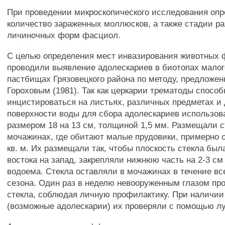
При проведении микроскопического исследования оп
количество зараженных моллюсков, а также стадии р
личиночных форм фасциол.
С целью определения мест инвазирования животных
проводили выявление адолескариев в биотопах малог
пастбищах Грязовецкого района по методу, предложен
Гороховым (1981). Так как церкарии трематоды спосо
инцистироваться на листьях, различных предметах и 
поверхности воды для сбора адолескариев использов
размером 18 на 13 см, толщиной 1,5 мм. Размещали с
мочажинах, где обитают малые прудовики, примерно о
кв. м. Их размещали так, чтобы плоскость стекла был
востока на запад, закрепляли нижнюю часть на 2-3 см 
водоема. Стекла оставляли в мочажинах в течение вс
сезона. Один раз в неделю невооруженным глазом пр
стекла, соблюдая личную профилактику. При наличии
(возможные адолескарии) их проверяли с помощью л