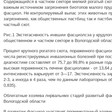
Содержащийся в частном секторе мелкий рогатый ско
важным источником загрязнения биотопов малого пру
фасциол. Не контролируемый выпас этих животных п
загрязнению, как общественных пастбищ так и пастби
частный скот.
Рис.1 Экстегаснвностъ инвшии фасциолсэа у крудлого
общественном и частном секторе в Вологодской област
Процент крупного рогатого скота, пораженного фасцио
числа регистрируемых инвазионных болезней при по
диагностике составляет от 75,7 до 99,8% в разные го
высокая пораженность печени фасциолами - от 13,64 д
интенсивность варьирует от 3—17. Экстенсивность з
2-3, а иногда в 4 раза, чем по данным лабораторных о
0,835).
Облигатные хозяева лнрвальнмх стадий развитый фа
Вологодской области
В развитии фасциол участвует промежуточный хозяи