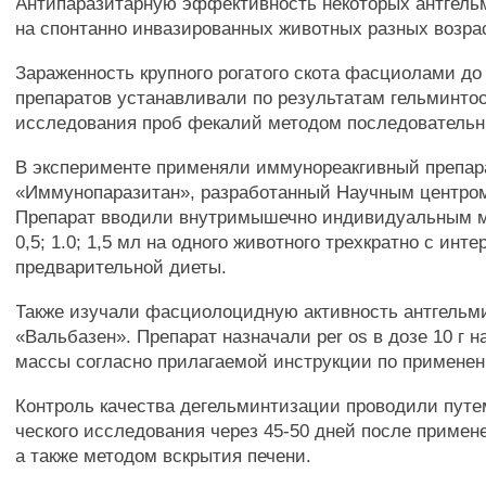
Антипаразитарную эффективность некоторых антгель
на спонтанно инвазированных животных разных возра
Зараженность крупного рогатого скота фасциолами до
препаратов устанавливали по результатам гельминто
исследования проб фекалий методом последователь
В эксперименте применяли иммунореакгивный препар
«Иммунопаразитан», разработанный Научным центром
Препарат вводили внутримышечно индивидуальным м
0,5; 1.0; 1,5 мл на одного животного трехкратно с инт
предварительной диеты.
Также изучали фасциолоцидную активность антгельм
«Вальбазен». Препарат назначали per os в дозе 10 г н
массы согласно прилагаемой инструкции по примене
Контроль качества дегельминтизации проводили путе
ческого исследования через 45-50 дней после примен
а также методом вскрытия печени.