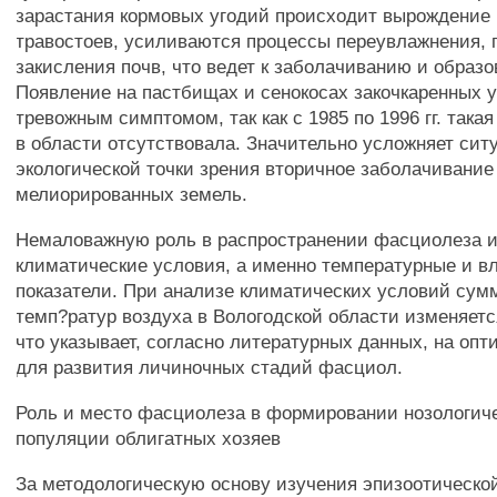
зарастания кормовых угодий происходит вырождение
травостоев, усиливаются процессы переувлажнения, 
закисления почв, что ведет к заболачиванию и образо
Появление на пастбищах и сенокосах закочкаренных 
тревожным симптомом, так как с 1985 по 1996 гг. така
в области отсутствовала. Значительно усложняет сит
экологической точки зрения вторичное заболачивание
мелиорированных земель.
Немаловажную роль в распространении фасциолеза 
климатические условия, а именно температурные и в
показатели. При анализе климатических условий су
темп?ратур воздуха в Вологодской области изменяетс
что указывает, согласно литературных данных, на оп
для развития личиночных стадий фасциол.
Роль и место фасциолеза в формировании нозологич
популяции облигатных хозяев
За методологическую основу изучения эпизоотическо