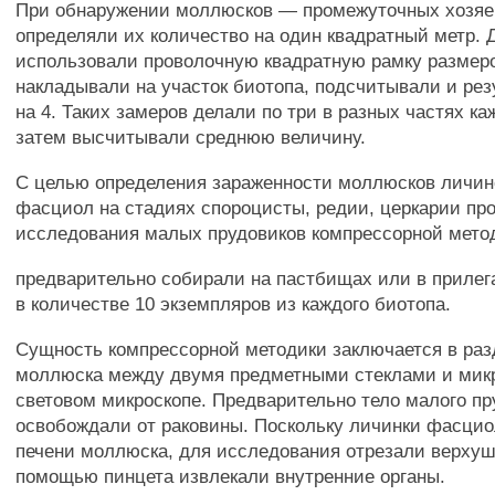
При обнаружении моллюсков — промежуточных хозяе
определяли их количество на один квадратный метр. 
использовали проволочную квадратную рамку размером
накладывали на участок биотопа, подсчитывали и ре
на 4. Таких замеров делали по три в разных частях ка
затем высчитывали среднюю величину.
С целью определения зараженности моллюсков лич
фасциол на стадиях спороцисты, редии, церкарии пр
исследования малых прудовиков компрессорной мето
предварительно собирали на пастбищах или в приле
в количестве 10 экземпляров из каждого биотопа.
Сущность компрессорной методики заключается в раз
моллюска между двумя предметными стеклами и мик
световом микроскопе. Предварительно тело малого пр
освобождали от раковины. Поскольку личинки фасцио
печени моллюска, для исследования отрезали верхуш
помощью пинцета извлекали внутренние органы.