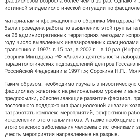
фасциолезом возросла более чем в 10 раз. Однако и 
истинной эпидемиологической ситуации по фасциолез
материалам информационного сборника Минздрава РФ
была проведена работа по выявлению этой группы ге
на 26 административных территориях методами копро
году число выявленных инвазированных фасциолами 
сравнению с 1997г. в 15 раз, в 2002 г. - в 10 раз (Ин
сборник Минздрава РФ «Анализ деятельности лабора
паразитологических подразделений центров Госсанэп
Российской Федерации в 1997 г.»; Сорокина Н.П., Молч
Таким образом, необходимо изучать эпизоотическую 
фасциолезу животных на региональном уровне и выя
предпосылки, обеспечивающие развитие фасциол, п
постоянного поддержания фасциолезной инвазии хозя
разработать комплекс мероприятий, эффективно раб
искоренении этого гельминтоза. А также необходимо 
этого опасного заболевания человека с источниками 
учесть мероприятия направленные на разрыв.