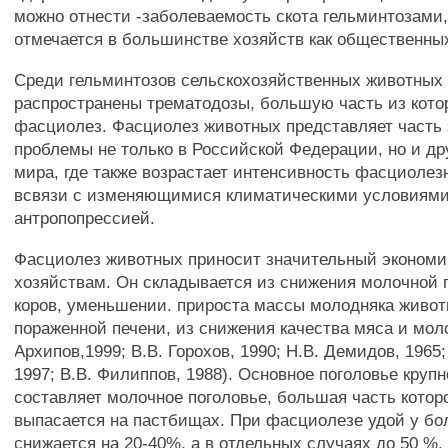
можно отнести -заболеваемость скота гельминтозами,
отмечается в большинстве хозяйств как общественных
Среди гельминтозов сельскохозяйственных животных
распространены трематодозы, большую часть из кото
фасциолез. Фасциолез животных представляет часть 
проблемы не только в Российской Федерации, но и др
мира, где также возрастает интенсивность фасциолез
всвязи с изменяющимися климатическими условиями
антропопрессией.
Фасциолез животных приносит значительный эконом
хозяйствам. Он складывается из снижения молочной 
коров, уменьшении. прироста массы молодняка живот
пораженной печени, из снижения качества мяса и моло
Архипов,1999; В.В. Горохов, 1990; Н.В. Демидов, 1965
1997; В.В. Филиппов, 1988). Основное поголовье крупн
составляет молочное поголовье, большая часть котор
выпасается на пастбищах. При фасциолезе удой у бо
снижается на 20-40%, а в отдельных случаях до 50 %,