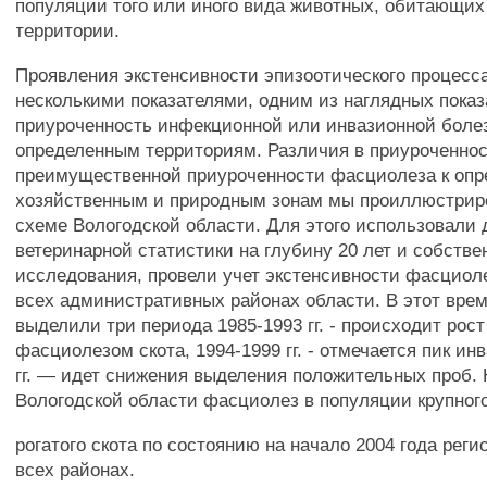
популяции того или иного вида животных, обитающих
территории.
Проявления экстенсивности эпизоотического процесс
несколькими показателями, одним из наглядных показ
приуроченность инфекционной или инвазионной боле
определенным территориям. Различия в приуроченно
преимущественной приуроченности фасциолеза к оп
хозяйственным и природным зонам мы проиллюстриро
схеме Вологодской области. Для этого использовали
ветеринарной статистики на глубину 20 лет и собств
исследования, провели учет экстенсивности фасциол
всех административных районах области. В этот вре
выделили три периода 1985-1993 гг. - происходит рос
фасциолезом скота, 1994-1999 гг. - отмечается пик ин
гг. — идет снижения выделения положительных проб.
Вологодской области фасциолез в популяции крупног
рогатого скота по состоянию на начало 2004 года реги
всех районах.