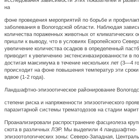
исследования зависимости этих показателей и разви
на
фоне проведения мероприятий по борьбе и профилакт
заболевания в Вологодской области. Наблюдая завис
количества пораженных животных от климатических о
пришли к выводу, что в условиях Европейского Север
увеличение количества осадков в определенный пас
приводит к увеличению экстенсинвазированности в п
достигая максимума в течение нескольких лет (3—4 го
происходит на фоне повышения температур эти срок
вдвое (1-2 года).
Ландшафтно-эпизоотическое районирование Вологодс
степени риска и напряженности эпизоотического проя
паразитарной системы трематодозов на стадии марит
Проанализировали распространение фасциолеза крупн
скота в различных ЛЭР. Мы выделили 4 ландшафтно-
эпизоотологических зоны: Северо-Западная, Централь