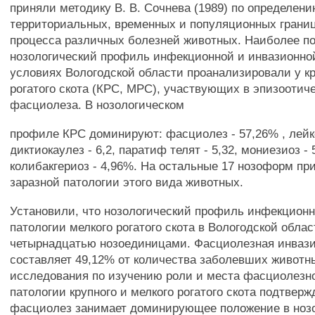
приняли методику В. В. Сочнева (1989) по определен
территориальных, временных и популяционных границ
процесса различных болезней животных. Наиболее п
нозологический профиль инфекционной и инвазионной
условиях Вологодской области проанализировали у кр
рогатого скота (КРС, MPC), участвующих в эпизоотич
фасциолеза. В нозологическом
профиле КРС доминируют: фасциолез - 57,26% , лейко
диктиокаулез - 6,2, паратиф телят - 5,32, мониезиоз - 
колибакгериоз - 4,96%. На остальные 17 нозоформ пр
заразной патологии этого вида животных.
Установили, что нозологический профиль инфекционн
патологии мелкого рогатого скота в Вологодской обл
четырнадцатью нозоединицами. Фасциолезная инвази
составляет 49,12% от количества заболевших животн
исследования по изучению роли и места фасциолезн
патологии крупного и мелкого рогатого скота подтверж
фасциолез занимает доминирующее положение в ноз