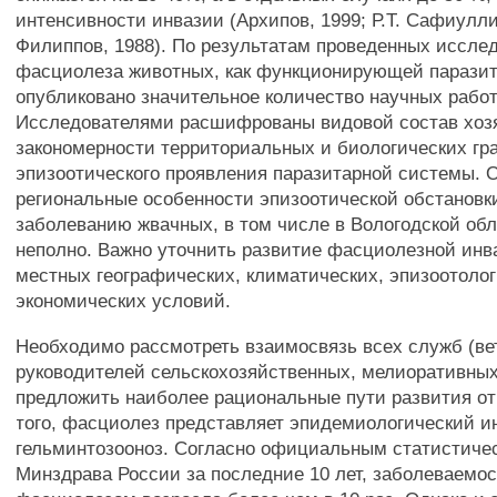
интенсивности инвазии (Архипов, 1999; Р.Т. Сафиуллин
Филиппов, 1988). По результатам проведенных иссле
фасциолеза животных, как функционирующей парази
опубликовано значительное количество научных работ
Исследователями расшифрованы видовой состав хоз
закономерности территориальных и биологических гр
эпизоотического проявления паразитарной системы. 
региональные особенности эпизоотической обстановк
заболеванию жвачных, в том числе в Вологодской об
неполно. Важно уточнить развитие фасциолезной инв
местных географических, климатических, эпизоотолог
экономических условий.
Необходимо рассмотреть взаимосвязь всех служб (ве
руководителей сельскохозяйственных, мелиоративных
предложить наиболее рациональные пути развития о
того, фасциолез представляет эпидемиологический ин
гельминтозооноз. Согласно официальным статистич
Минздрава России за последние 10 лет, заболеваемо