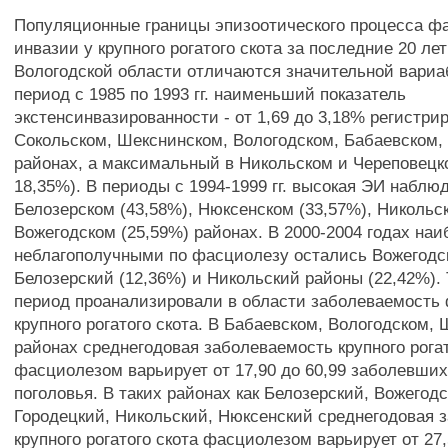
Популяционные границы эпизоотического процесса ф
инвазии у крупного рогатого скота за последние 20 ле
Вологодской области отличаются значительной вариа
период с 1985 по 1993 гг. наименьший показатель
экстенсинвазированности - от 1,69 до 3,18% регистри
Сокольском, Шекснинском, Вологодском, Бабаевском,
районах, а максимальный в Никольском и Череповецк
18,35%). В периоды с 1994-1999 гг. высокая ЭИ наблю
Белозерском (43,58%), Нюксенском (33,57%), Никольск
Вожегодском (25,59%) районах. В 2000-2004 годах наи
неблагополучными по фасциолезу остались Вожегодск
Белозерский (12,36%) и Никольский районы (22,42%). 
период проанализировали в области заболеваемость
крупного рогатого скота. В Бабаевском, Вологодском,
районах среднегодовая заболеваемость крупного рогат
фасциолезом варьирует от 17,90 до 60,99 заболевших
поголовья. В таких районах как Белозерский, Вожегодс
Городецкий, Никольский, Нюксенский среднегодовая 
крупного рогатого скота фасциолезом варьирует от 27,