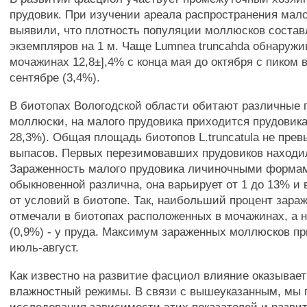
прудовик. При изучении ареала распространения мало
выявили, что плотность популяции моллюсков состав
экземпляров на 1 м. Чаще Lumnea truncahda обнаружи
мочажинах 12,8±],4% с конца мая до октября с пиком в
сентябре (3,4%).
В биотопах Вологодской области обитают различные
моллюски, на малого прудовика приходится прудовика
28,3%). Общая площадь биотопов L.truncatula не пр
выпасов. Первых перезимовавших прудовиков находил
Зараженность малого прудовика личиночными форм
обыкновенной различна, она варьирует от 1 до 13% и 
от условий в биотопе. Так, наибольший процент зара
отмечали в биотопах расположенных в мочажинах, а
(0,9%) - у пруда. Максимум зараженных моллюсков п
июль-август.
Как известно на развитие фасциол влияние оказывае
влажностный режимы. В связи с вышеуказанным, мы 