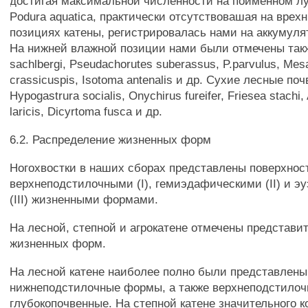
достигая максимальной численности на пойменном луг
Podura aquatica, практически отсутствовашая на врех
позициях катены, регистрировалась нами на аккумуля
На нижней влажной позиции нами были отмечены такж
sachlbergi, Pseudachorutes suberassus, P.parvulus, Mes
crassicuspis, Isotoma antenalis и др. Сухие лесные п
Hypogastrura socialis, Onychirus fureifer, Friesea stachi
laricis, Dicyrtoma fusca и др.
6.2. Распределение жизненных форм
Ногохвостки в наших сборах представлены поверхно
верхнеподстилочными (I), гемиэдафическими (II) и 
(III) жизненными формами.
На лесной, степной и агрокатене отмечены представи
жизненных форм.
На лесной катене наиболее полно были представлены
нижнеподстилочные формы, а также верхнеподстилоч
глубокопочвенные. На степной катене значительного 