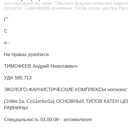
диссертации по теме "Эколого-фаунистические компл
(Insecta, Collembola) основных типов катен центра Ру
Г"
С
и -
На правах рукописи
ТИМОФЕЕВ Андрей Николаевич
УДК 595.713
ЭКОЛОГО-ФАУНИСТИЧЕСКИЕ КОМПЛЕКСЫ ногохвос
(1п8ес1а, Со11етЬо1а) ОСНОВНЫХ ТИПОВ КАТЕН Ц
РАВНИНЫ
Специальность 03.00.09 - энтомология