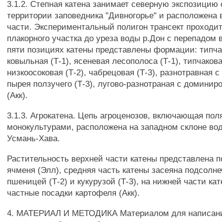
3.1.2. Степная катена занимает северную экспозицию 
территории заповедника "Дивногорье" и расположена 
части. Экспериментальный полигон трансект проходи
плакорного участка до уреза воды р.Дон с перепадом 
пяти позициях катены представлены формации: типча
ковыльная (Т-1), ясеневая лесополоса (Т-1), типчакова
низкоосоковая (Т-2), чабрецовая (Т-3), разнотравная
пырея ползучего (Т-3), лугово-разнотраная с домини
(Акк).
3.1.3. Агрокатена. Цепь агроценозов, включающая пол
монокультурами, расположена на западном склоне во
Усмань-Хава.
Растительность верхней части катены представлена п
ячменя (Элл), средняя часть катены засеяна подсолне
пшеницей (Т-2) и кукурузой (Т-3), на нижней части к
частные посадки картофеля (Акк).
4. МАТЕРИАЛ И МЕТОДИКА Материалом для написан