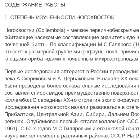
СОДЕРЖАНИЕ РАБОТЫ
1. СТЕПЕНЬ ИЗУЧЕННОСТИ НОГОХВОСТОК
Ногохвостки (Collembola) - мелкие первичнобескрылые
обитающие насекомые составляющие значительную ч
почвенной биоты. По классификации М.С.Гилярова (1
относят к размерной группе микрофауны почв, причис
клещами-орибатидами к почвенным микроартроподам
Первые исследования аптеригот в России проводилис
века А.Скориковым и А.Щербаковым. В начале XX века
были проведены более основательные исследования н
составлен список видов преимущественно поверхнос
коллембол.С середины ХХ-го столетия эколого-фауни
исследования ногохвосток начали развиваться в степн
Прибалтике, Центральной Азии, Сибири, Дальнем Вос
регинах. Опубликован первый каталог коллембол ССС
1961). С 60-х годов М.С.Гиляровым и его школой нач
изучение коллембол в различных районах СССР. На 19