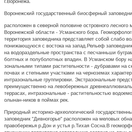
г.Воронежа.
Воронежский государственный биосферный заповедн
расположен в северной половине островного лесного 
Воронежской области - Усманского бора. Геоморфоло
территория заповедника представляет собой слабо в
понижающуюся с востока на запад.Рельеф заповедник
на водораздельные пространства с песчанньши бугра
болтных и полуболотных впадин. В Усманском бору н
зональными типами растительности - дубравами на 
почвах и степными участками на черноземах характер
интразональные группировки. Экстразональные предс
преимущественно на левобережных древнеаллювиал
террасах, интразональные - растительностью водоемов
олынан-ников в поймах рек.
Природный историко-археологический государственны
заповедник "Дивногорье" расположен на меловых обн
правобережья р.Дон и устья р.Тихая Сосна.В геомор