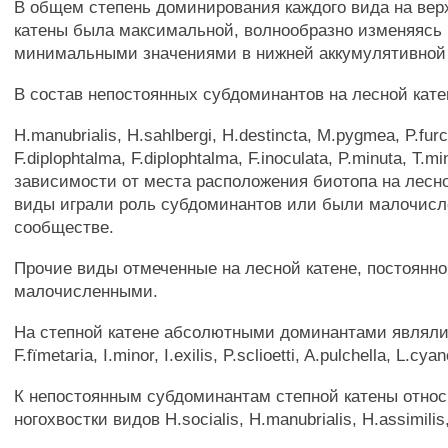
В общем степень доминирования каждого вида на вер
катены была максимальной, волнообразно изменяясь 
минимальными значениями в нижней аккумулятивной 
В состав непостоянных субдоминантов на лесной кат
H.manubrialis, H.sahlbergi, H.destincta, M.pygmea, P.furci
F.diplophtalma, F.diplophtalma, F.inoculata, P.minuta, T.mi
зависимости от места расположения биотопа на лесно
виды играли роль субдоминантов или были малочис
сообществе.
Прочие виды отмеченные на лесной катене, постоянн
малочисленными.
На степной катене абсолютными доминантами являлись
F.fïmetaria, I.minor, I.exilis, P.sclioetti, A.pulchella, L.cya
К непостоянным субдоминантам степной катены отно
ногохвостки видов H.socialis, H.manubrialis, H.assimilis,