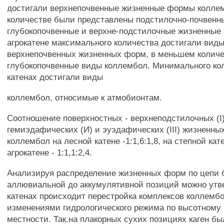
достигали верхнепочвенные жизненные формы колле
количестве были представлены подстилочно-почвенн
глубокопочвенные и верхне-подстилочные жизненные
агрокатене максимального количества достигали вид
верхнепочвенных жизненных форм, в меньшем колич
глубокопочвенные виды коллембол. Минимального кол
катенах достигали виды
коллембол, относимые к атмобионтам.
Соотношение поверхностных - верхнеподстилочных (I)
гемиэдафических (И) и эуэдафических (III) жизненн
коллембол на лесной катене -1:1,6:1,8, на степной кате
агрокатене - 1:1,1:2,4.
Анализируя распределение жизненных форм по цепи 
аллювиальной до аккумулятивной позиций можно утве
катенах происходит перестройка комплексов коллембо
изменениями гидрологического режима по высотному 
местности. Так.на плакорных сухих позициях каген б