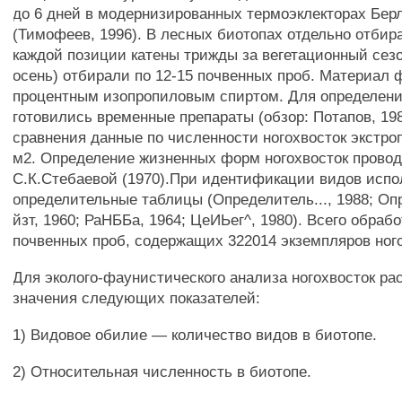
до 6 дней в модернизированных термоэклекторах Бер
(Тимофеев, 1996). В лесных биотопах отдельно отбир
каждой позиции катены трижды за вегетационный сезон
осень) отбирали по 12-15 почвенных проб. Материал 
процентным изопропиловым спиртом. Для определени
готовились временные препараты (обзор: Потапов, 19
сравнения данные по численности ногохвосток экстро
м2. Определение жизненных форм ногохвосток провод
С.К.Стебаевой (1970).При идентификации видов исп
определительные таблицы (Определитель..., 1988; Оп
йзт, 1960; РаНББа, 1964; ЦеИЬег^, 1980). Всего обраб
почвенных проб, содержащих 322014 экземпляров ного
Для эколого-фаунистического анализа ногохвосток р
значения следующих показателей:
1) Видовое обилие — количество видов в биотопе.
2) Относительная численность в биотопе.