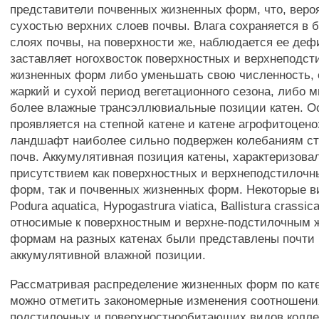
представители почвенных жизненных форм, что, веро
сухостью верхних слоев почвы. Влага сохраняется в 
слоях почвы, на поверхности же, наблюдается ее деф
заставляет ногохвосток поверхностных и верхнеподс
жизненных форм либо уменьшать свою численность, 
жаркий и сухой период вегетационного сезона, либо м
более влажные трансэллювиальные позиции катен. Ос
проявляется на степной катене и катене агрофитоцено
ландшафт наиболее сильно подвержен колебаниям с
почв. Аккумулятивная позиция катены, характеризова
присутствием как поверхностных и верхнеподстилоч
форм, так и почвенных жизненных форм. Некоторые в
Podura aquatica, Hypogastrura viatica, Ballistura crassic
относимые к поверхностным и верхне-подстилочным
формам на разных катенах были представлены почти 
аккумулятивной влажной позиции.
Рассматривая распределение жизненных форм по кат
можно отметить закономерные изменения соотношени
подстилочных и поверхностнообитающих видов колл