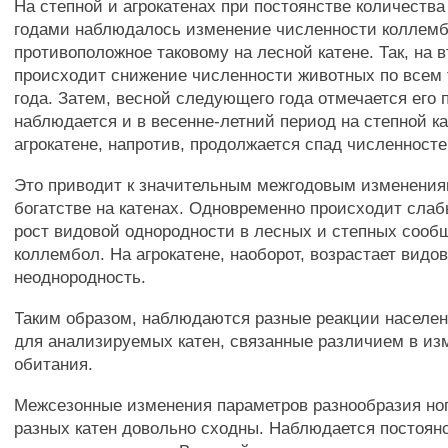
На степной и агрокатенах при постоянстве количеств
годами наблюдалось изменение численности коллемб
противоположное таковому на лесной катене. Так, на в
происходит снижение численности животных по всем
года. Затем, весной следующего года отмечается его 
наблюдается и в весенне-летний период на степной ка
агрокатене, напротив, продолжается спад численност
Это приводит к значительным межгодовым изменения
богатстве на катенах. Одновременно происходит сла
рост видовой однородности в лесных и степных сооб
коллембол. На агрокатене, наоборот, возрастает видо
неоднородность.
Таким образом, наблюдаются разные реакции населе
для анализируемых катен, связанные различием в из
обитания.
Межсезонные изменения параметров разнообразия ног
разных катен довольно сходны. Наблюдается постоян