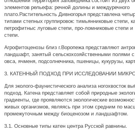
отношении территория заповедника состоит из двух 
элементов рельефа: речной долины и междуречного
плато.Растительность Дивногорья представлена чет
типами степных группировок: тимьянниковые степи, 
петрофитныс луговые степи, про-ломниковые степи и
степи.
Агрофитоценозы близ г.Воропежа представляют антро
ландшафт, занятый сельскохозяйственными полями с
овса, ячменя, подсолнечника, пшеницы, кукурузы, кар
3. КАТЕННЫЙ ПОДХОД ПРИ ИССЛЕДОВАНИИ МИКР
Для эколого-фаунистического анализа ногохвосток вы
подход. Катена представляет собой природные эколог
градиенты, где проявляются экологические возможнос
живых организмов, являясь при этом средним по мас
промежуточным между биоценозом и ландшафтом.
3.1. Основные типы катен центра Русской равнины.