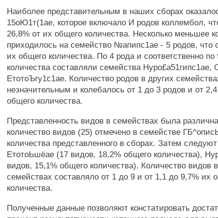
Наиболее представительным в наших сборах оказало
15оЮ1т(1ае, которое включало И родов коллембол, чт
26,8% от их общего количества. Несколько меньшее к
приходилось на семейство №апипс1ае - 5 родов, что 
их общего количества. По 4 рода и соответственно по
количества составляли семейства Нуро£а51гипс1ае, 
ЕтотоЪгу1с1ае. Количество родов в других семейств
незначительным и колебалось от 1 до 3 родов и от 2,4
общего количества.
Представленность видов в семействах была различн
количество видов (25) отмечено в семействе ГБ^опис
количества представленного в сборах. Затем следую
ЕтотоЬшёае (17 видов, 18,2% общего количества), Н
видов, 15,1% общего количества). Количество видов в
семействах составляло от 1 до 9 и от 1,1 до 9,7% их 
количества.
Полученные данные позволяют констатировать доста