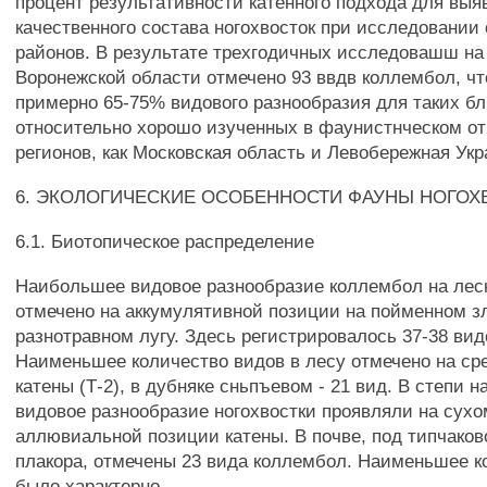
процент результативности катенного подхода для выя
качественного состава ногохвосток при исследовании
районов. В результате трехгодичных исследовашш на
Воронежской области отмечено 93 ввдв коллембол, чт
примерно 65-75% видового разнообразия для таких б
относительно хорошо изученных в фаунистнческом о
регионов, как Московская область и Левобережная Укр
6. ЭКОЛОГИЧЕСКИЕ ОСОБЕННОСТИ ФАУНЫ НОГОХ
6.1. Биотопическое распределение
Наибольшее видовое разнообразие коллембол на лес
отмечено на аккумулятивной позиции на пойменном з
разнотравном лугу. Здесь регистрировалось 37-38 ви
Наименьшее количество видов в лесу отмечено на ср
катены (Т-2), в дубняке сньпъевом - 21 вид. В степи 
видовое разнообразие ногохвостки проявляли на сухо
аллювиальной позиции катены. В почве, под типчако
плакора, отмечены 23 вида коллембол. Наименьшее к
было характерно