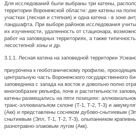
Для исследований были выбраны три катены, распол
территории Воронежской области: две катены на пол
участках (лесная и степная) и одна катена - в зоне ан
ландшафта. При выборе районов исследования учиты
их изученности, удаленность от стационара, возможн
работ на заповедных территориях, а также типичност
лесостепной зоны и др.
3.1.1. Лесная катена на заповедной территории Усманс
приурочена к геоботаническому профилю, проходяще
центральную часть Воронежского государственного б
заповедника с запада на восток и довольно полно отр
многообразие рельефа, почв и растительности запов
катены размещались на пяти позициях: аллювиальном
транс-эллювиальяом склоне (Т-1, Т-2, Т-3) и аккумул
(Акк) и представлены сосняком дубово-снытиевым (Эл
снытиевым (Элл, Т-1, Т-2, Т-3), олыпанником крапивны
разнотравно-злаковым лугом (Акк).