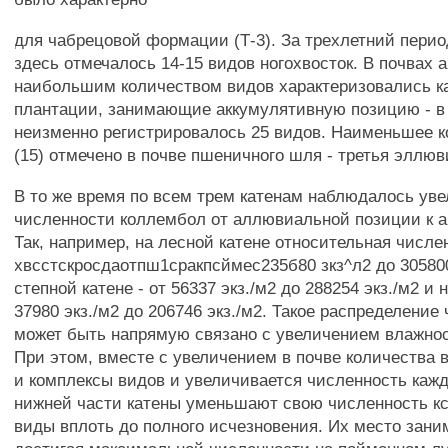
для чабрецовой формации (Т-3). За трехлетний пери
здесь отмечалось 14-15 видов ногохвосток. В почвах 
наибольшим количеством видов характеризовались 
плантации, занимающие аккумулятивную позицию - в 
неизменно регистрировалось 25 видов. Наименьшее к
(15) отмечено в почве пшеничного шля - третья эллю
В то же время по всем трем катенам наблюдалось ув
численности коллембол от аллювиальной позиции к а
Так, например, на лесной катене относительная числе
хвсстскросдаотпш1сракпсймес235б80 зкз^л2 до 305800
степной катене - от 56337 экз./м2 до 288254 экз./м2 и н
37980 экз./м2 до 206746 экз./м2. Такое распределение
может быть напрямую связано с увеличением влажнос
При этом, вместе с увеличением в почве количества 
и комплексы видов и увеличивается численность кажд
нижней части катены уменьшают свою численность 
виды вплоть до полного исчезновения. Их место зан