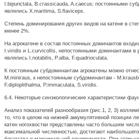
I.bipunctata, B.crassicauda, A.caecus; постоянными с
являлись X.maritima, S.flaviceps.
Степень доминирования других видов на катене в сте
менее 2%.
На агрокатене в состав постоянных доминантов входил
I.viridis и L.curvicollis, непостоянными доминантами в
являлись I.notabilis, P.alba, F.quadrioculata.
К постоянным субдоминантам агрокатены можно отнес
M.miniraus, к непостоянным субдоминантам - M.krausba
F.diploplithalma, P.immaculata, S.viridis.
6.4. Некоторые синэкологические характеристики фау
Анализ показателей разнообразия (рис.1, 2, 3) коллем
то, что в целом на нижней аккумулятивной позиции л
катен ногохвостки представлены часто большим числ
максимальной численностью, достигают наибольшего
богатства и максимальной однородности. При этом 