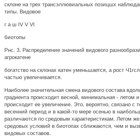
склоне на трех трансэллювиальных позицшх наблюд
типы. Видовое
г а ш IV V VI
биотопы
Рнс. 3. Распределение значений видового разнообрази
агрокатене
богатство на склонах катен уменьшается, а рост Ч1г
частью увеличивается.
Наиболее значительная смена видового состава вдол
градиента происходит весной, минимальная - летом и
происходит ее увеличение. Это, вероятно, связано с т
весенний период и в какой-то мере осенью в наиболь
различаются по средовым характеристикам. Летом же
средовых условий в биотопах сближаются, чем и выз
видовых составов.