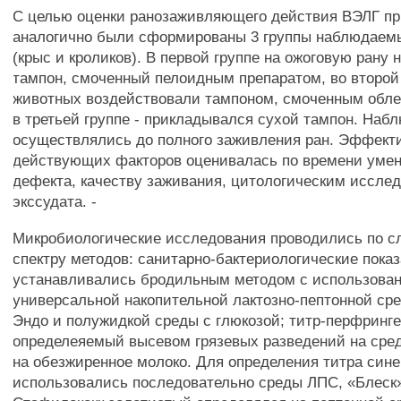
С целью оценки ранозаживляющего действия ВЭЛГ пр
аналогично были сформированы 3 группы наблюдаем
(крыс и кроликов). В первой группе на ожоговую рану
тампон, смоченный пелоидным препаратом, во второй
животных воздействовали тампоном, смоченным обл
в третьей группе - прикладывался сухой тампон. Наб
осуществлялись до полного заживления ран. Эффект
действующих факторов оценивалась по времени уме
дефекта, качеству заживания, цитологическим иссле
экссудата. -
Микробиологические исследования проводились по 
спектру методов: санитарно-бактериологические показ
устанавливались бродильным методом с использова
универсальной накопительной лактозно-пептонной ср
Эндо и полужидкой среды с глюкозой; титр-перфринге
определеяемый высевом грязевых разведений на сред
на обезжиренное молоко. Для определения титра сине
использовались последовательно среды ЛПС, «Блеск»