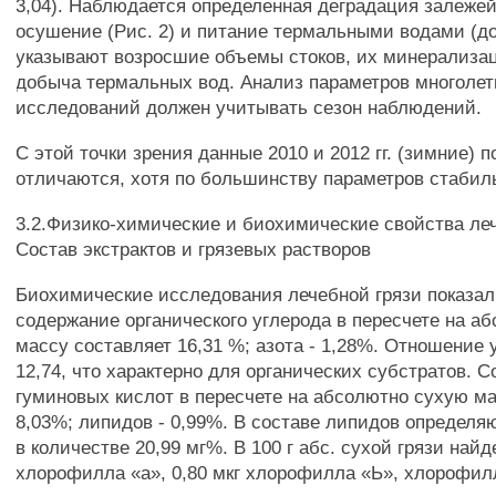
3,04). Наблюдается определенная деградация залежей
осушение (Рис. 2) и питание термальными водами (до
указывают возросшие объемы стоков, их минерализа
добыча термальных вод. Анализ параметров многолет
исследований должен учитывать сезон наблюдений.
С этой точки зрения данные 2010 и 2012 гг. (зимние) 
отличаются, хотя по большинству параметров стабил
3.2.Физико-химические и биохимические свойства леч
Состав экстрактов и грязевых растворов
Биохимические исследования лечебной грязи показал
содержание органического углерода в пересчете на а
массу составляет 16,31 %; азота - 1,28%. Отношение 
12,74, что характерно для органических субстратов. 
гуминовых кислот в пересчете на абсолютно сухую м
8,03%; липидов - 0,99%. В составе липидов определя
в количестве 20,99 мг%. В 100 г абс. сухой грязи найд
хлорофилла «а», 0,80 мкг хлорофилла «Ь», хлорофил