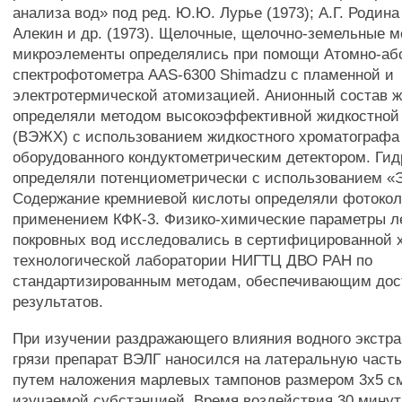
анализа вод» под ред. Ю.Ю. Лурье (1973); А.Г. Родина 
Алекин и др. (1973). Щелочные, щелочно-земельные м
микроэлементы определялись при помощи Атомно-аб
спектрофотометра AAS-6300 Shimadzu с пламенной и
электротермической атомизацией. Анионный состав 
определяли методом высокоэффективной жидкостной
(ВЭЖХ) с использованием жидкостного хроматографа 
оборудованного кондуктометрическим детектором. Ги
определяли потенциометрически с использованием «Э
Содержание кремниевой кислоты определяли фотокол
применением КФК-3. Физико-химические параметры ле
покровных вод исследовались в сертифицированной 
технологической лаборатории НИГТЦ ДВО РАН по
стандартизированным методам, обеспечивающим дос
результатов.
При изучении раздражающего влияния водного экстра
грязи препарат ВЭЛГ наносился на латеральную част
путем наложения марлевых тампонов размером 3x5 с
изучаемой субстанцией. Время воздействия 30 минут