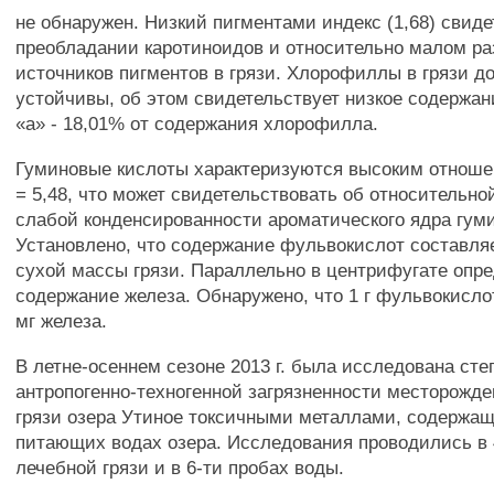
не обнаружен. Низкий пигментами индекс (1,68) свиде
преобладании каротиноидов и относительно малом р
источников пигментов в грязи. Хлорофиллы в грязи д
устойчивы, об этом свидетельствует низкое содержа
«а» - 18,01% от содержания хлорофилла.
Гуминовые кислоты характеризуются высоким отноше
= 5,48, что может свидетельствовать об относительн
слабой конденсированности ароматического ядра гуми
Установлено, что содержание фульвокислот составляе
сухой массы грязи. Параллельно в центрифугате опр
содержание железа. Обнаружено, что 1 г фульвокисло
мг железа.
В летне-осеннем сезоне 2013 г. была исследована сте
антропогенно-техногенной загрязненности месторожд
грязи озера Утиное токсичными металлами, содержа
питающих водах озера. Исследования проводились в 
лечебной грязи и в 6-ти пробах воды.