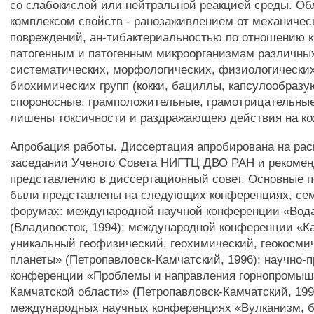
со слабокислой или нейтральной реакцией среды. О
комплексом свойств - ранозаживлением от механичес
повреждений, ан-тибактериальностью по отношению к
патогенным и патогенным микроорганизмам различны
систематических, морфологических, физиологически
биохимических групп (кокки, бациллы, капсулообраз
спороносные, грамположительные, грамотрицательные)
лишены токсичности и раздражающею действия на ко
Апробация работы. Диссертация апробирована на ра
заседании Ученого Совета НИГТЦ ДВО РАН и рекомен
представлению в диссертационный совет. Основные 
были представлены на следующих конференциях, се
форумах: международной научной конференции «Вод
(Владивосток, 1994); международной конференции «Ка
уникальный геофизический, геохимический, геокосми
планеты» (Петропавловск-Камчатский, 1996); научно-
конференции «Проблемы и направления горнопромыш
Камчатской области» (Петропавловск-Камчатский, 1997); 
международных научных конференциях «Вулканизм, 