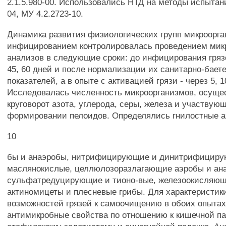
2.1.5.980-00. Использовались НТД на методы испытан
04, МУ 4.2.2723-10.
Динамика развития физиологических групп микроорган
инфицированием контролировалась проведением мик
анализов в следующие сроки: до инфицирования грязей
45, 60 дней и после нормализации их санитарно-бает
показателей, а в опыте с активацией грязи - через 5, 1
Исследовалась численность микроорганизмов, осущ
круговорот азота, углерода, серы, железа и участвую
формировании пелоидов. Определялись гнилостные а
10
бы и анаэробы, нитрифицирующие и динитрифицир
маслянокислые, целлюлозоразлагающие аэробы и ан
сульфатредуцирующие и тионо-вые, железоокисляющ
актиномицеты и плесневые грибы. Для характеристик
возможностей грязей к самоочищению в обоих опытах
антимикробные свойства по отношению к кишечной па