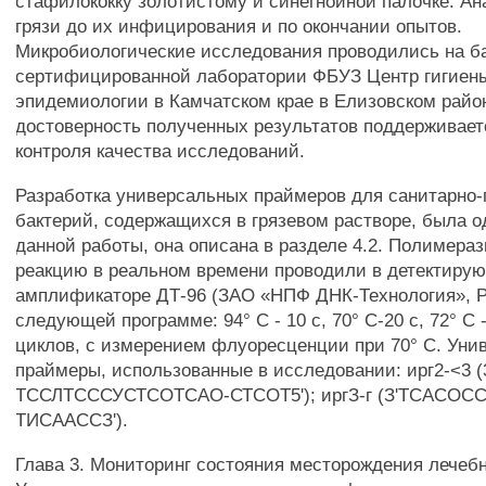
стафилококку золотистому и синегнойной палочке. А
грязи до их инфицирования и по окончании опытов.
Микробиологические исследования проводились на б
сертифицированной лаборатории ФБУЗ Центр гигиен
эпидемиологии в Камчатском крае в Елизовском район
достоверность полученных результатов поддерживае
контроля качества исследований.
Разработка универсальных праймеров для санитарно-
бактерий, содержащихся в грязевом растворе, была о
данной работы, она описана в разделе 4.2. Полимера
реакцию в реальном времени проводили в детектиру
амплификаторе ДТ-96 (ЗАО «НПФ ДНК-Технология», Р
следующей программе: 94° С - 10 с, 70° С-20 с, 72° С -
циклов, с измерением флуоресценции при 70° С. Уни
праймеры, использованные в исследовании: ирг2-<3 (
ТССЛТСССУСТСОТСАО-СТСОТ5'); иргЗ-г (З'ТСАСОС
ТИСААССЗ').
Глава 3. Мониторинг состояния месторождения лечебн