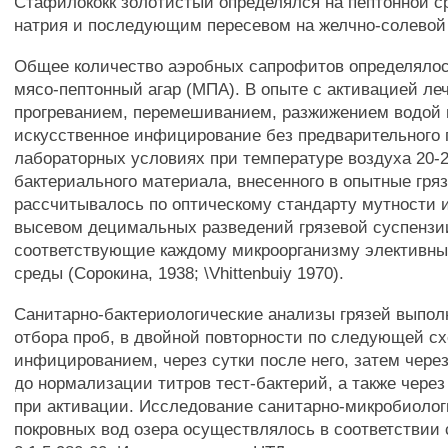
Стафилококк золотистый определялся на пептонной с
натрия и последующим пересевом на желчно-солевой 
Общее количество аэробных сапрофитов определяло
мясо-пептонный агар (МПА). В опыте с активацией ле
прогреванием, перемешиванием, разжижением водой 
искусственное инфицирование без предварительного 
лабораторных условиях при температуре воздуха 20-
бактериального материала, внесенного в опытные гряз
рассчитывалось по оптическому стандарту мутности 
высевом децимальных разведений грязевой суспензи
соответствующие каждому микроорганизму элективны
среды (Сорокина, 1938; \Vhittenbuiy 1970).
Санитарно-бактериологические анализы грязей выпол
отбора проб, в двойной повторности по следующей сх
инфицированием, через сутки после него, затем через
до нормализации титров тест-бактерий, а также через 
при активации. Исследование санитарно-микробиолог
покровных вод озера осуществлялось в соответствии