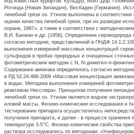
вод известных курортов: Кульдур, Монт-Дор, Пломбие
Ротонда (Новая Зеландия), Висбаден (Германия). Ис
лечебной грязи оз. Утиное выполнены в соответствии
оценки качества лечебной грязи, при их разведке исп
охране, 1987», а также в соответствии с методически
В.И. Бахман и др. (1956). Определение сероводорода
согласно методике, представленной в ПНДФ 14.1:2.10
выполнения измерений массовых концентраций серов
сульфидов в пробах природных и очищенных сточных
фотометрическим методом с N, N-диметил-п-фениле
Содержание аммиака определялось согласно методик
в РД 52.24.486-2009 «Массовая концентрация аммиак
в водах. Методика выполнения измерений фотометри
реактивом Несслера». Принципом получения пелоидно
лечебной грязи оз. Утиное является водное экстрагиро
иловой массы. Физико-химические исследования и б
тестирование препарата осуществлялось непосредств
получения препарата, и далее - в процессе хранения 
температуре 3-5°С. Физико-химические свойства преп
раствора исследовались по методикам: «Унифициро