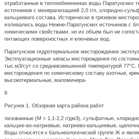
отработанные в теплообменниках воды Паратунских 
источников с минерализацией 2,0 г/л, хлоридно-сульф
кальциевого состава. Исторически в грязевое местор
изливались воды Нижне-Паратунских источников с б
химическими свойствами, но их объем был не сопос
питающих поверхностных и ключевых вод.
Паратунское гидротермальное месторождение эксплуат
Эксплуатационные запасы месторождения по состоянию
тыс.м3/сут со средневзвешенной температурой 77°С.
месторождения по химическому составу азотные, кре
высокотермальные, маломинера-
8
Рисунок 1. Обзорная карта района работ
лизованные (М = 1,1-2,2 г/дм3), сульфатные, хлорид
кальцие-во-натриевые, натриево-кальциевые, щелочн
Воды относятся к бальнеологической группе Ж и явл