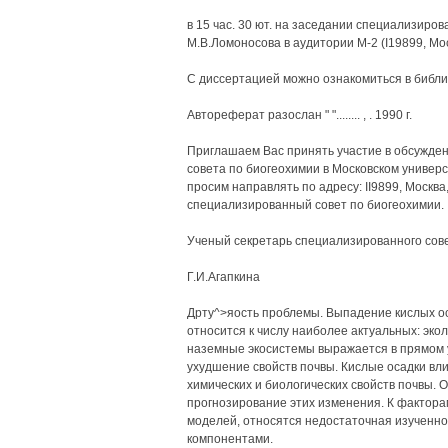
в 15 час. 30 ют. на заседании специализиров
М.В.Ломоносова в аудитории М-2 (I19899, Мос
С диссертацией можно ознакомиться в библи
Автореферат разослан " "........ , . 1990 г.
Приглашаем Вас принять участие в обсужде
совета по биогеохимии в Московском универс
просим направлять по адресу: II9899, Москва
специализированный совет по биогеохимии.
Ученый секретарь специализированного сове
Г.И.Агапкина
Дрту^>яость проблемы. Выпадение кислых ос
относится к числу наиболее актуальных: эко
наземные экосистемы выражается в прямом у
ухудшение свойств почвы. Кислые осадки вли
химических и биологических свойств почвы.
прогнозирование этих изменения. К фактор
моделей, относятся недостаточная изученн
компонентами.