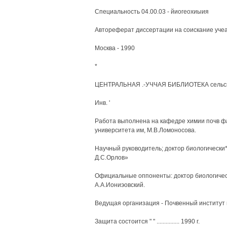
Специальность 04.00.03 - йиогеохиыия
Автореферат диссертации на соискание учеа
Москва - 1990
*
ЦЕНТРАЛЬНАЯ .-УЧЧАЯ БИБЛИОТЕКА сельскохо
Инв. '
Работа выполнена на кафедре химии почв фа
университета им, М.В.Ломоносова.
Научный руководитель; доктор биологически
Д.С.Орлов»
Официальные оппоненты: доктор биологическ
А.А.Иониэовский.
Ведущая организация - Почвенный институт и
Защита состоится " " ............... 1990 г.