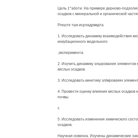
Цель 1^аботи. На примере дерново-подзолис
осадков с минеральной и органической частя
Ргеште тшк исрладрввдта.
1. Исследовать динамику взаимодействия ки
инкубационного модельного
,эксперимента.
2. Изучить динамику элшрования элементов 
кислых осадков.
3. Исследовать кинетику эл/мроваякч элемен
4. Провести оценку влияния кислых осадков 
почвы.
с
5. Исследовать изменения химического сост
осадков.
Научная новизна. Изучены динамические зак