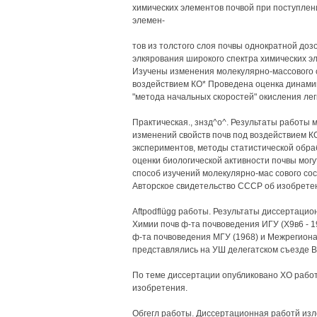
химических элементов почвой при поступлен
элемен-
тов из толстого слоя почвы однократной до
элкярования широкого спектра химических эл
Изучены изменения молекулярно-массового с
воздействием КО* Проведена оценка динами
"метода начальных скоростей" окисления лег
Практическая., знзд^о^. Результаты работы 
изменений свойств почв под воздействием К
экспериментов, методы статистической обраб
оценки биологической активности почвы мог
способ изучений молекулярно-мас сового со
Авторское свидетельство СССР об изобрете
Aftpodflügg работы. Результаты диссертаци
Химии почв ф-та почвоведения ИГУ (Х9в6 - 1
ф-та почвоведения МГУ (1968) и Межрегионал
представлялись на УШ делегатском съезде В
По теме диссертации опубликовано ХО работ
изобретения.
Обгегл работы. Диссертационная работй изл