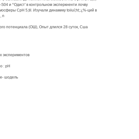
!l-S04 и ^Одист' в контрольном эксперкненти лочву
феры СрН 5,til. Изучали динамику toiiuí;ht;:¿%-ций в
, n
ого потенциала (ОШ), Опыт длился 28 суток, Сша
х экспериментов
о : pH
ре- шодель