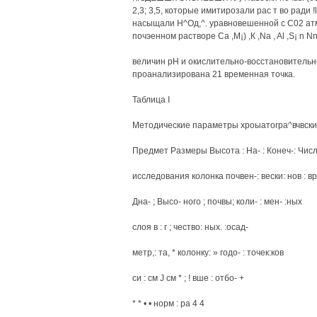
2,3; 3,5, которые имитирозали рас т во ради 
насыщали Н^Од,^. уравновешенной с С02 атмос
почэенном растворе Са ,M¡) ,К ,Na , Al ,S¡ n Nn
величин pH и окислительно-восстановительн
проанализирована 21 временная точка.
Таблица I
Методические параметры хроыатогра^вчвски
Предмет Размеры Высота : На- : Конеч-: Числ
исследования колонка почвен-: вески: нов : в
Дна- ; Высо- ного ; почвы; коли- : мен- :ных
слоя в : г ; чество: ных. :осад-
метр,: та, * колонку: » годо- : точек:ков
си : см J см * ; ! вше : отбо- +
* * • • норм : ра 4 4