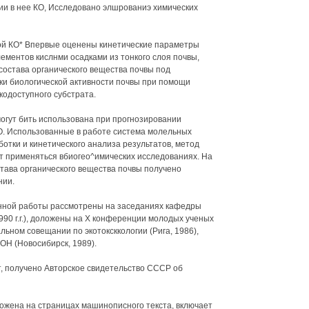
ии в нее КО, Исследовано элшрованиэ химических
зой КО* Впервые оценены кинетические параметры
ементов кислнми осадками из тонкого слоя почвы,
остава органического вещества почвы под
ки биологической активности почвы при помощи
кодоступного субстрата.
могут бить использована при прогнозировании
О. Использованные в работе система молельных
отки и кинетического анализа результатов, метод
ут применяться вбиогео^имических исследованиях. На
става органического вещества почвы получено
нии.
онной работы рассмотрены на заседаниях кафедры
990 г.г.), доложены на X конференции молодых ученых
ьном совещании по экотоксккологии (Рига, 1986),
ОН (Новосибирск, 1989).
, получено Авторское свидетельство СССР об
ожена на страницах машинописного текста, включает