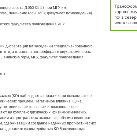
Трансформ
анного совета Д.053.05.57 при МГУ им.
хорошо ок
ква, Ленинские горы, МГУ, факультет почвоведения).
почв север
использова
отеке факультета почвоведения ИГУ.
нии диссертации на заседании специализированного
итете, а отзавв на автореферат в двух экземплярах
, Ленинские горы, МГУ, факультет почвоведения,
та -
адков (КО) наб-лвдается практически повсеместно и
логических проблем. Негативное влияние КО на
гнетении растительности и косвенно - через
яют на комплекс физических, физико-химических,
 Одним из центральных аспектов проблемы является
ам, сдерживавшим создание надежных прогностических
ость динамики взаимодействия КО & почвенными