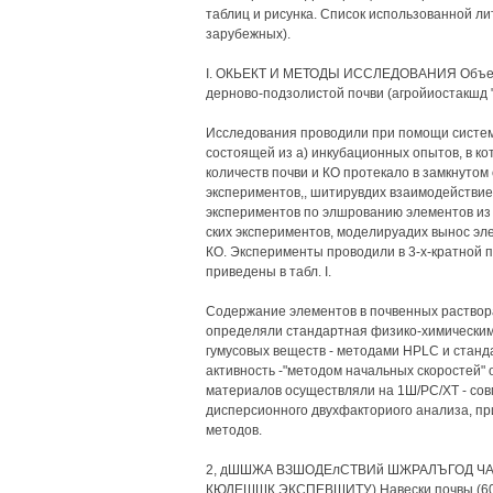
таблиц и рисунка. Список использованной ли
зарубежных).
I. ОКЬЕКТ И МЕТОДЫ ИССЛЕДОВАНИЯ Объект
дерново-подзолистой почви (агройиостакшд "
Исследования проводили при помощи систе
состоящей из а) инкубационных опытов, в к
количеств почви и КО протекало в замкнуто
экспериментов,, шитирувдих взаимодействие 
экспериментов по элшрованию элементов из 
ских экспериментов, моделируадих вынос эл
КО. Эксперименты проводили в 3-х-кратной 
приведены в табл. I.
Содержание элементов в почвенных раствора
определяли стандартная физико-химически
гумусовых веществ - методами HPLC и станд
активность -"методом начальных скоростей"
материалов осуществляли на 1Ш/РС/ХТ - со
дисперсионного двухфакториого анализа, пр
методов.
2, дШШЖА ВЗШОДЕлСТВИй ШЖРАЛЪГОД ЧАС
КЮДЕШШК ЭКСПЕВШИТУ) Навески почвы (60 г)