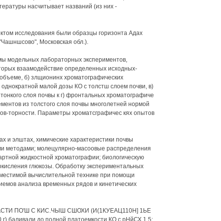
тературы насчитывает названий (из них -
ом исследования были образцы горизонта Адах
Чашншсово", Московская обл.).
мы модельных лабораторных экспериментов,
оторых взаамодействие определенных исходных-
м объеме, б) злщионинх хроматографических
однократной малой дозы КО с толстш слоем почви, в)
тонкого слоя почвы к г) фронтальных хроматографиче
ементов из толстого слоя почвы многолетней нормой
пов-торности. Параметры хроматсграфичес кях опытов
х и элштах, химические характеристики почвы
ми методами; молецулярно-масоовые распределения
артной жидкостной хроматографии; биологическую
 окисления глюкозы. Обработку экспериментальных
вместимой вычислительной технике при помощи
иемов анализа временных рядов и кинетических
ТИ ПО'Ш С КИС.ЧЫШ СШОХИ (И(1КУЕАЦ110Н] 1ЬЕ
 баливали до полной платоемкости КО с рНйСХ 1,5;