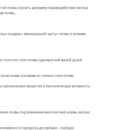
той почвы изучить динамику взаимодействия кислых
ми почвы,
слых осадков с минеральной часть» почвы и режиме
яэ толстого слоя почвы однократной малой дозой
тов кислыми оселками из тонкого слоя почвы.
на органическое вещество и биологическую активность
ояния почвы под влиянием многолетней нормы кислых
ономерности процесса десорбции - сорбции