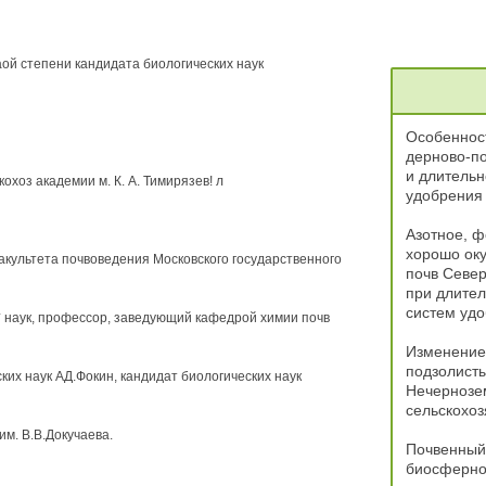
ой степени кандидата биологических наук
Особеннос
дерново-по
и длитель
з академии м. К. А. Тимирязев! л
удобрения
Азотное, ф
хорошо ок
культета почвоведения Московского государственного
почв Север
при длите
систем уд
* наук, профессор, заведующий кафедрой химии почв
Изменение 
подзолист
их наук АД.Фокин, кандидат биологических наук
Нечернозе
сельскохоз
м. В.В.Докучаева.
Почвенный
биосферног