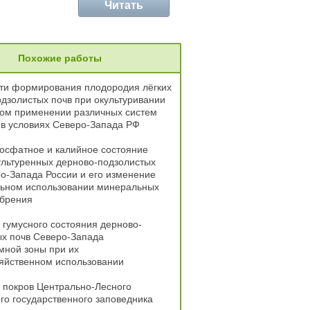
Читать
Похожие работы
ти формирования плодородия лёгких
дзолистых почв при окультуривании
ном применении различных систем
 в условиях Северо-Запада РФ
осфатное и калийное состояние
ультуренных дерново-подзолистых
о-Запада России и его изменение
льном использовании минеральных
обрения
гумусного состояния дерново-
ых почв Северо-Запада
мной зоны при их
яйственном использовании
 покров Центрально-Лесного
о государственного заповедника