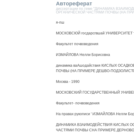
Автореферат
диссертации по теме "ДИНАМИКА ВЗАИМ
ОРГАНИЧЕСКОЙ ЧАСТЯМИ ПОЧВЫ (НА ПР
я-пш
МОСКОВСЮЙ госдарсгвшай УНИВЕРСИТЕТ 
Факультет почвоведения
ИЗМАЙЛОВА Нелли Борисовна
динамика ваАшодайствия КИСЛЫХ ОСАДК
ПОЧВЫ (НА ПРИМЕРЕ ДЕШВО-ПОДЗОЛИСТ
Москва - 1990
МОСКОВСКИЙ ГОСУДАРСТВЕННЫЙ УНИВЕР
Факультет- почвоведения
На правах рукописи ' ИЗМАЙЛОВА Нелли Бо
ДИНАМИКА ВЗАИМОДЕЙСТВИЯ КИСЛЫХ ОС
ЧАСТЯМИ ПОЧВЫ СНА ПРИМЕРЕ ДЕРНОВО