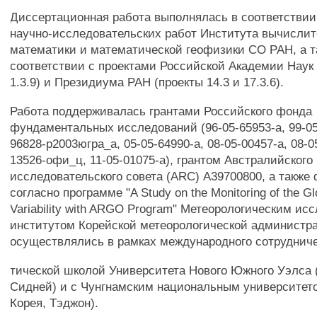
Диссертационная работа выполнялась в соответствии
научно-исследовательских работ Института вычисли
математики и математической геофизики СО РАН, а т
соответствии с проектами Российской Академии Наук
1.3.9) и Президиума РАН (проекты 14.3 и 17.3.6).
Работа поддерживалась грантами Российского фонда
фундаментальных исследований (96-05-65953-а, 99-05-
96828-р2003югра_а, 05-05-64990-а, 08-05-00457-а, 08-0
13526-офи_ц, 11-05-01075-а), грантом Австралийского
исследовательского совета (ARC) А39700800, а также
согласно программе "A Study on the Monitoring of the G
Variability with ARGO Program" Метеорологическим ис
институтом Корейской метеорологической администра
осуществлялись в рамках международного сотруднич
тической школой Университета Нового Южного Уэлса 
Сидней) и с Чунгнамским национальным университет
Корея, Тэджон).