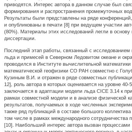
приводятся. Интерес автора в данном случае был свя
формирования и распространения промежуточных вод
Результаты были представлены на ряде конференций, 
и опубликованы в печати [8] при ведущем участии ав
(80%). Материалы этих исследований легли в основу
диссертации.
Последний этап работы, связанный с исследованием 
льда и примесей в Северном Ледовитом океане и окр
проводился в Институте вычислительной математики
математической геофизики СО РАН совместно с Голуб
Кузиным В.И. и отражен в ряде совместных публикаций [
12], роль автора в которых оценивается на уровне 40-
заключается в адаптации модели льда CICE 3.14 к п
рамках совместной модели и в анализе физической к
результатов, получаемых в ходе численных эксперим
также ряд публикаций в составе большого коллектива а
том числе в рамках международного сотрудничества 
[10]. Наибольший интерес автора вызван процессам
зонах и окраинных морях арктического региона, в час