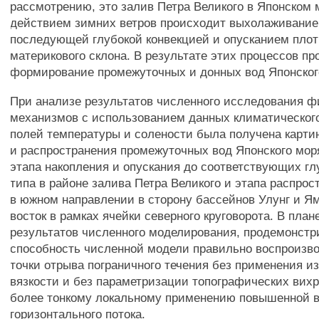
рассмотрению, это залив Петра Великого в Японском м
действием зимних ветров происходит выхолаживание 
последующей глубокой конвекцией и опусканием пло
материкового склона. В результате этих процессов п
формирование промежуточных и донных вод Японског
При анализе результатов численного исследования ф
механизмов с использованием данных климатическог
полей температуры и солености была получена карт
и распространения промежуточных вод Японского мор
этапа накопления и опускания до соответствующих гл
типа в районе залива Петра Великого и этапа распрос
в южном направлении в сторону бассейнов Улунг и Ям
восток в рамках ячейки северного круговорота. В пла
результатов численного моделирования, продемонстр
способность численной модели правильно воспроизв
точки отрыва пограничного течения без применения и
вязкости и без параметризации топографических вихр
более тонкому локальному применению повышенной в
горизонтального потока.