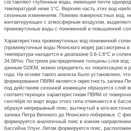
составляют глубинные воды, имеющие почти однород
температурой ниже 1°С. Верхняя часть этих вод наиб
сезонным изменениям. Помимо поверхностных вод, н
контактирующих с атмосферным воздухом, выделяют
промежуточные воды с пониженной и повышенной сол
Характеристика промежуточных вод пониженной сол
(промежуточные воды Японского моря) рассмотрена в 
температура находится в диапазоне 0.6-1.6°С и солен
34.06%о. Построив распределение толщины слоя вод э
данным GDEM, можно определить их локализацию в 
года. На основе такого анализа было установлено, чт
формирования ПВЯМ является окрестность залива Пет
под действием сезонной конвекции образуется слой в
соответствующих характеристикам ПВЯМ от поверхнос
сентября по март воды этого типа отмечаются в басс
образуя непрерывный пояс, вытянутый в юго-восточн
залива Петра Великого до Японского побережья. С фе
формируется аналогичный пояс в южном направлении
бассейна Улунг. Летом формируется пояс, расположе