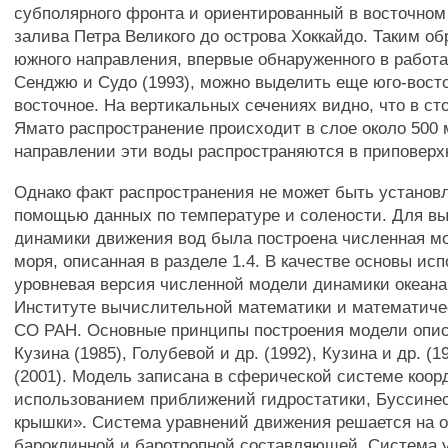
субполярного фронта и ориентированный в восточном
залива Петра Великого до острова Хоккайдо. Таким о
южного направления, впервые обнаруженного в работа
Сенджю и Судо (1993), можно выделить еще юго-вост
восточное. На вертикальных сечениях видно, что в ст
Ямато распространение происходит в слое около 500 
направлении эти воды распространяются в приповерх
Однако факт распространения не может быть установл
помощью данных по температуре и солености. Для в
динамики движения вод была построена численная м
моря, описанная в разделе 1.4. В качестве основы ис
уровневая версия численной модели динамики океана
Институте вычислительной математики и математиче
СО РАН. Основные принципы построения модели опис
Кузина (1985), Голубевой и др. (1992), Кузина и др. (
(2001). Модель записана в сферической системе коор
использованием приближений гидростатики, Буссинес
крышки». Система уравнений движения решается на 
бароклинной и баротропной составляющей. Система 