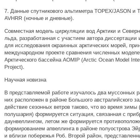
7. Данные спутникового альтиметра TOPEX/JASON и 
AVHRR (ночные и дневные).
Совместная модель циркуляции вод Арктики и Северн
льда, разработанная с участием автора диссертации 
для исследования окраинных арктических морей, при
международном проекте сравнения численных моделе
Арктического бассейна AOMIP (Arctic Ocean Model Int
Project).
Научная новизна
В представляемой работе изучалось два муссонных р
них расположен в районе Большого австралийского за
действие сезонных ветров таково, что во время зимы 
полушария) формируется ситуация, связанная с при
даунвеллингом, летом же формируется противоположн
формированием апвеллинга в районе полуострова Эйр
и вблизи побережья Роб. Второй район, представленн