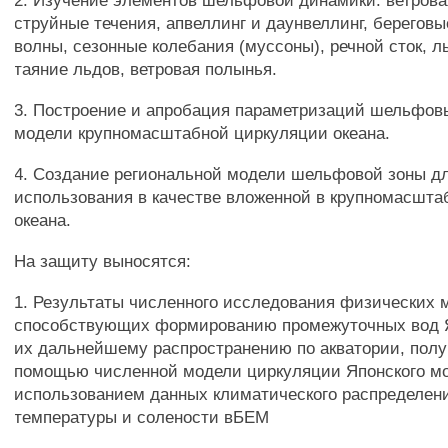
2. Изучение элементов шельфовой динамики: ветрова
струйные течения, апвеллинг и даунвеллинг, берегов
волны, сезонные колебания (муссоны), речной сток, 
таяние льдов, ветровая полынья.
3. Построение и апробация параметризаций шельфов
модели крупномасштабной циркуляции океана.
4. Создание региональной модели шельфовой зоны д
использования в качестве вложенной в крупномасшт
океана.
На защиту выносятся:
1. Результаты численного исследования физических 
способствующих формированию промежуточных вод Я
их дальнейшему распространению по акватории, полу
помощью численной модели циркуляции Японского мо
использованием данных климатического распределен
температуры и солености вБЕМ