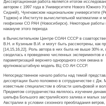
Диссертационная работа является итогом исследова
автором с 1997 года в Университете Нового Южного У
Сидней), Чунгнамском национальном университете (Р
Тэджон) и Институте вычислительной математики и 
геофизики СО РАН (Новосибирск). Некоторые работы
накануне этого периода
в Вычислительном Центре СОАН СССР в соавторстве
В.Н. и Кузиным В.И. и могут быть рассмотрены, как 
[14,15,16,22]. Роль автора в них была не выше 30% и,
сводилась к проведению численных экспериментов и 
параметризаций верхнего однородного слоя океана в
крупномасштабную модель ВЦ СО АН СССР.
Непосредственное начало работы над темой предста
диссертации было положено в сотрудничестве с Дж.
известным специалистом в области шельфовой и вол
Предметом сотрудничества являлось изучение динам
шельфа Большого австралийского залива и малых з
Австралии в условии сезонного преобладания ветров