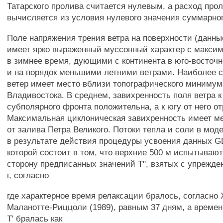
Татарского пролива считается нулевым, а расход про
вычисляется из условия нулевого значения суммарног
Поле напряжения трения ветра на поверхности (данные
имеет ярко выраженный муссонный характер с макси
в зимнее время, дующими с континента в юго-восточ
и на порядок меньшими летними ветрами. Наиболее 
ветер имеет место вблизи топографического минимум
Владивостока. В среднем, завихренность поля ветра к
субполярного фронта положительна, а к югу от него о
Максимальная циклоническая завихренность имеет ме
от залива Петра Великого. Потоки тепла и соли в мо
в результате действия процедуры усвоения данных G
которой состоит в том, что верхние 500 м испытываю
сторону предписанных значений Т", взятых с упрежд
г, согласно
где характерное время релаксации бралось, согласно
Маланотте-Риццоли (1989), равным 37 дням, а време
Т' бралась как