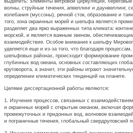
выделить: элементы ветровой циркуляции, береговые
волны, струйные течения, апвеллинг и даунвеллинг, с
колебания (муссоны), речной сток, образование и тая
того, зона окраинных морей и шельфа является пром
разделяет два ярко выраженных типа климата: контин
морской, и является важным звеном, обеспечивающи
взаимодействие. Особое внимание к шельфу Мировог
уделяется еще и из-за того, что благодаря процессам
шельфовых районах, происходит формирование пром
глубинных вод океана, основных составляющих глоба
круговорота, а значит, эти районы играют значительну
определении климатических тенденций на планете.
Целями диссертационной работы являются:
1. Изучение процессов, связанных с взаимодействи
и окраинных морей с открытым океаном, включая фо
промежуточных и придонных вод, волновое взаимоде
и пограничные течения, глобальный свердруповский п