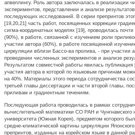
апвеллингу. Роль автора заключалась в реализации 
экспериментов, представлении и анализе результато
последующих исследований. В серии препринтов этог
[19,20,21] часть работ, посвященных коррекции гради
сигма-координатных моделях [19], проводилась почти
(90%), в работе, связанной с изучением роли приливо
участии автора (60%), в работе посвященной изучени
циркуляции вблизи Бассо-ва пролива, - при участии а
проведении численных экспериментов и анализе резу
Результатом совместной работы явилась публикация [
участия автора в которой по языковым причинам мож
на 40%. Материалы этого периода сотрудничества со
третьей главы диссертации и части второй главы, по
приливам и градиентным течениям.
Последующая работа проводилась в рамках сотрудни
вычислительной математики СО РАН и Чунгнамского 
университета (Южная Корея), предметом которого бы
средне-климатической картины циркуляции Японского
препринтов, изданных на корейском языке в данной ра