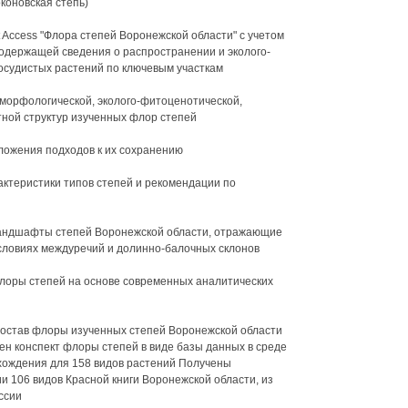
коновская степь)
 Access "Флора степей Воронежской области" с учетом
одержащей сведения о распространении и эколого-
сосудистых растений по ключевым участкам
морфологической, эколого-фитоценотической,
ной структур изученных флор степей
ложения подходов к их сохранению
актеристики типов степей и рекомендации по
ландшафты степей Воронежской области, отражающие
словиях междуречий и долинно-балочных склонов
лоры степей на основе современных аналитических
состав флоры изученных степей Воронежской области
ен конспект флоры степей в виде базы данных в среде
хождения для 158 видов растений Получены
 106 видов Красной книги Воронежской области, из
ссии