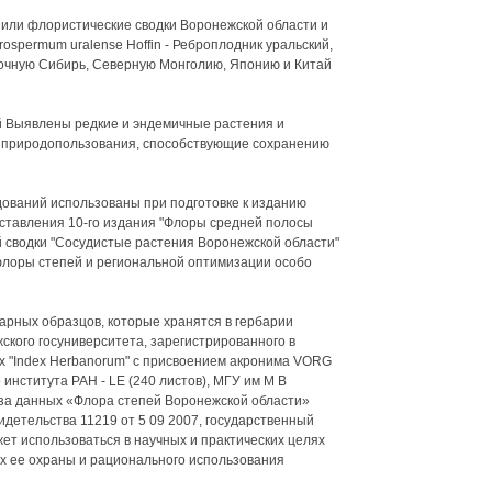
или флористические сводки Воронежской области и
spermum uralense Hoffin - Реброплодник уральский,
точную Сибирь, Северную Монголию, Японию и Китай
 Выявлены редкие и эндемичные растения и
 природопользования, способствующие сохранению
дований использованы при подготовке к изданию
оставления 10-го издания "Флоры средней полосы
й сводки "Сосудистые растения Воронежской области"
флоры степей и региональной оптимизации особо
арных образцов, которые хранятся в гербарии
ского госуниверситета, зарегистрированного в
х "Index Herbanorum" с присвоением акронима VORG
института РАН - LE (240 листов), МГУ им М В
аза данных «Флора степей Воронежской области»
детельства 11219 от 5 09 2007, государственный
ет использоваться в научных и практических целях
х ее охраны и рационального использования