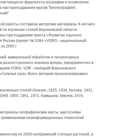
ом процессе факультета географии и геоэкологии
а при преподавании курсов "Биогеография",
ений"
ой работы составили авторские материалы 9-летнего
ий по изучению степей Воронежской области
ны при поддержке гранта «Развитие научного
 России (проект № 5284 «VORG - национальный
за 2005 г
ий, камеральной обработки и литературных
и разностороннего анализа флоры, предпринятого в
ариев VORG, VOR - гербарий Воронежского
а «Галичья гора» Всего автором проанализировано
ученных степей (Алехин, 1925, 1934, Келлер, 1931,
1949, 1955, 1961, 1971, Камышев, Хмелев, 1976,
материалы географические карты, картосхемы
с применением геоинформационных технологий
конотеку из 2500 изображений степных растений, а