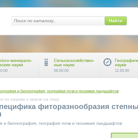
Найти
лого-минерало-
Сельскохозяйствен-
Географич
еские науки
ные науки
науки
00.00
06.00.00
11.00.00
еография и биогеография, география почв и геохимия ландшафтов
я по наукам о земле на тему
специфика фиторазнообразия степн
и
ия и биогеография, география почв и геохимия ландшафтов