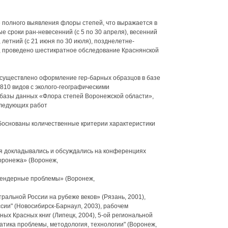
 полного выявления флоры степей, что выражается в
 сроки ран-невесенний (с 5 по 30 апреля), весенний
), летний (с 21 июня по 30 июля), позднелетне-
ак, проведено шестикратное обследование Краснянской
существлено оформление гер-барных образцов в базе
810 видов с эколого-географическими
 базы данных «Флора степей Воронежской области»,
ледующих работ
основаны количественные критерии характеристики
я докладывались и обсуждались на конференциях
оронежа» (Воронеж,
Тендерные проблемы» (Воронеж,
ральной России на рубеже веков» (Рязань, 2001),
сии" (Новосибирск-Барнаул, 2003), рабочем
ых Красных книг (Липецк, 2004), 5-ой региональной
тика проблемы, методология, технологии" (Воронеж,