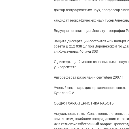
доктор географических наук, профессор Чиб
кандидат географических наук Гусев Алексан
Ведущая организация Институт географии Р
Защита диссертации состоится «2» ноября 20
совета Д 212 038 17 при Воронежском госуда
ул Хользунова, 40, ауд 303
С диссертацией можно ознакомиться в научн
университета
Автореферат разослан « сентября 2007 г
Ученый секретарь диссертационного совета,
Куролап С А
ОБЩАЯ ХАРАКТЕРИСТИКА РАБОТЫ
Актуальность темы. Современные степные 
комплексам, наиболее пострадавшим от акти
их в сельскохозяйственный оборот Происхо