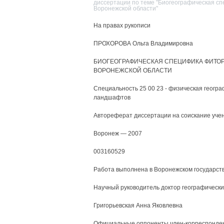
диссертации по теме "Биогеографическая 
Воронежской области"
На правах рукописи
ПРОХОРОВА Ольга Владимировна
БИОГЕОГРАФИЧЕСКАЯ СПЕЦИФИКА ФИТО
ВОРОНЕЖСКОЙ ОБЛАСТИ
Специальность 25 00 23 - физическая геогра
ландшафтов
Автореферат диссертации на соискание учен
Воронеж — 2007
003160529
Работа выполнена в Воронежском государст
Научный руководитель доктор географических
Григорьевская Анна Яковлевна
Официальные оппоненты член-корреспонден