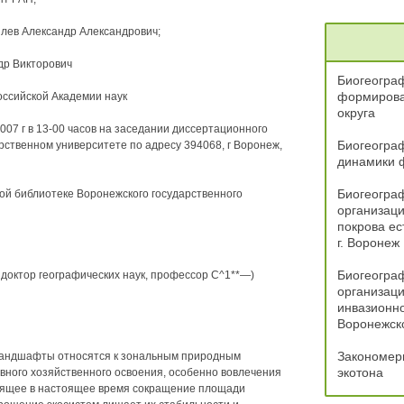
илев Александр Александрович;
др Викторович
Биогеогра
формирова
оссийской Академии наук
округа
07 г в 13-00 часов на заседании диссертационного
Биогеограф
рственном университете по адресу 394068, г Воронеж,
динамики 
Биогеограф
ой библиотеке Воронежского государственного
организаци
покрова ес
г. Воронеж
Биогеограф
 доктор географических наук, профессор С^1**—)
организац
инвазионн
Воронежск
Закономер
ландшафты относятся к зональным природным
экотона
вного хозяйственного освоения, особенно вовлечения
дящее в настоящее время сокращение площади