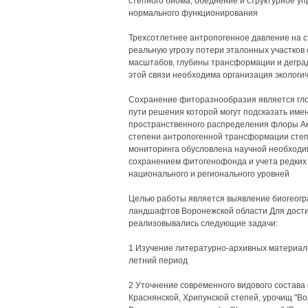
степного биома, обеднение и структурное у
нормального функционирования
Трехсотлетнее антропогенное давление на 
реальную угрозу потери эталонных участков
масштабов, глубины трансформации и дегр
этой связи необходима организация экологи
Сохранение фиторазнообразия является гло
пути решения которой могут подсказать име
пространственного распределения флоры Ак
степени антропогенной трансформации степ
мониторинга обусловлена научной необходи
сохранением фитогенофонда и учета редких 
национального и регионального уровней
Целью работы является выявление биогеог
ландшафтов Воронежской области Для дост
реализовывались следующие задачи:
1 Изучение литературно-архивных материало
летний период
2 Уточнение современного видового состава
Краснянской, Хрипунской степей, урочищ "Во