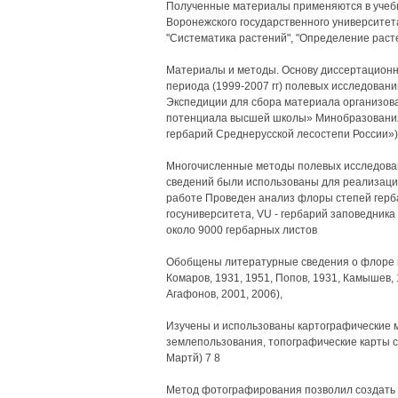
Полученные материалы применяются в учебн
Воронежского государственного университет
"Систематика растений", "Определение раст
Материалы и методы. Основу диссертационн
периода (1999-2007 гг) полевых исследован
Экспедиции для сбора материала организова
потенциала высшей школы» Минобразования
гербарий Среднерусской лесостепи России») 
Многочисленные методы полевых исследован
сведений были использованы для реализаци
работе Проведен анализ флоры степей герб
госуниверситета, VU - гербарий заповедник
около 9000 гербарных листов
Обобщены литературные сведения о флоре из
Комаров, 1931, 1951, Попов, 1931, Камышев, 
Агафонов, 2001, 2006),
Изучены и использованы картографические 
землепользования, топографические карты 
Мартй) 7 8
Метод фотографирования позволил создать и