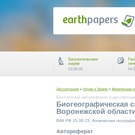
Биологические
Гео
науки
гич
03.00.00
04.
Диссертации
»
Науки о Земле
»
Физическая г
Бесплатный автореферат и диссертаци
Биогеографическая 
Воронежской област
ВАК РФ 25.00.23, Физическая географ
Автореферат