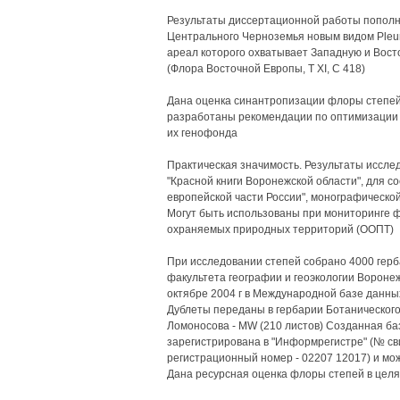
Результаты диссертационной работы пополн
Центрального Черноземья новым видом Pleuro
ареал которого охватывает Западную и Вос
(Флора Восточной Европы, Т XI, С 418)
Дана оценка синантропизации флоры степей
разработаны рекомендации по оптимизации
их генофонда
Практическая значимость. Результаты иссле
"Красной книги Воронежской области", для с
европейской части России", монографическо
Могут быть использованы при мониторинге 
охраняемых природных территорий (ООПТ)
При исследовании степей собрано 4000 герб
факультета географии и геоэкологии Воронеж
октябре 2004 г в Международной базе данны
Дублеты переданы в гербарии Ботанического 
Ломоносова - MW (210 листов) Созданная б
зарегистрирована в "Информрегистре" (№ сви
регистрационный номер - 02207 12017) и мож
Дана ресурсная оценка флоры степей в целя