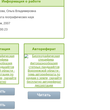
Информация о работе
ова, Ольга Владимировна
ата географических наук
ж, 2007
00.23
тация
Автореферат
ать
Читать
ить