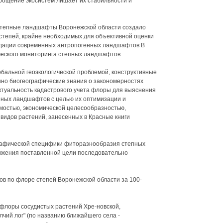
прощение экосистем лишает их стабильности и
степные ландшафты Воронежской области создало
 степей, крайне необходимых для объективной оценки
адации современных антропогенных ландшафтов В
ческого мониторинга степных ландшафтов
бальной геоэкологической проблемой, конструктивные
нно биогеографические знания о закономерностях
туальность кадастрового учета флоры для выяснения
ных ландшафтов с целью их оптимизации и
мостью, экономической целесообразностью,
видов растений, занесенных в Красные книги
рафической специфики фиторазнообразия степных
ижения поставленной цели последовательно
в по флоре степей Воронежской области за 100-
 флоры сосудистых растений Хре-новской,
лчий лог" (по названию ближайшего села -