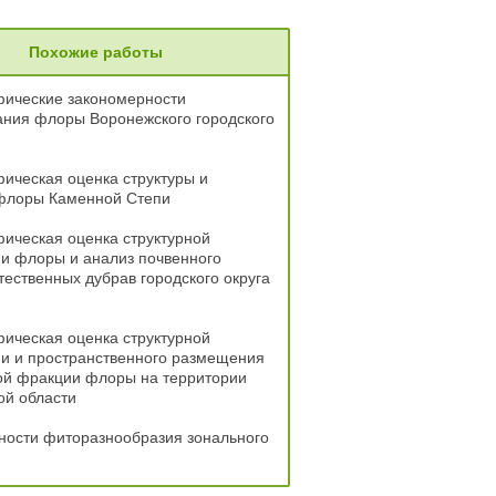
Похожие работы
фические закономерности
ния флоры Воронежского городского
ическая оценка структуры и
флоры Каменной Степи
ическая оценка структурной
и флоры и анализ почвенного
тественных дубрав городского округа
ическая оценка структурной
ии и пространственного размещения
ой фракции флоры на территории
ой области
ности фиторазнообразия зонального