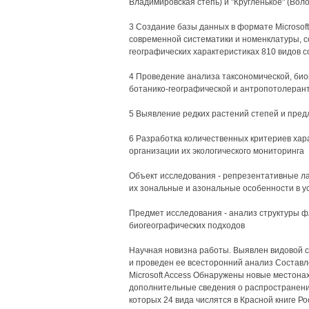
Владимировская степь) и "Кругленькое" (Воло
3 Создание базы данных в формате Microsoft
современной систематики и номенклатуры, с
географических характеристиках 810 видов 
4 Проведение анализа таксономической, био
ботанико-географической и антропотолерант
5 Выявление редких растений степей и пред
6 Разработка количественных критериев хар
организации их экологического мониторинга
Объект исследования - репрезентативные 
их зональные и азональные особенности в у
Предмет исследования - анализ структуры ф
биогеографических подходов
Научная новизна работы. Выявлен видовой 
и проведен ее всесторонний анализ Составл
Microsoft Access Обнаружены новые местона
дополнительные сведения о распространении
которых 24 вида числятся в Красной книге Ро