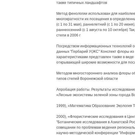
также типичных ландшафтов
Метод фенологии использован для наиболее
многократности их посещения в определенные
(с 1 по 31 мая), раннелетний (с 1 по 20 июня
раннеосенний (с 1 августа по 10 октября) Т
степи в 2006 г
Посредством информационных технологий о
данных "Гербарий У(ЖС" Конспект флоры из 
характеристиками представлен также в виде
открывающей широкие возможности для пос
Методом многостороннего анализа флоры об
типов степей Воронежской области
Апробация работы. Результаты исследовани
«Лесные экосистемы зеленой зоны города В
1999), «Математика Образование Экология 
2000), «Флористические исследования в Цент
"Ботанические исследования в Азиатской Рос
совещании по проблемам ведения региональн
научно-методической конференции "Информа