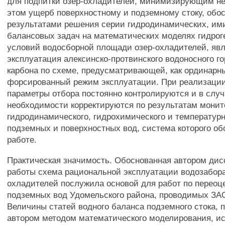
для подпитки озер-охладителей, минимизирующим н
этом ущерб поверхностному и подземному стоку, обо
результатами решения серии гидродинамических, им
балансовых задач на математических моделях гидрог
условий водосборной площади озер-охладителей, яв
эксплуатация алексинско-протвинского водоносного г
карбона по схеме, предусматривающей, как ординарны
форсированный режим эксплуатации. При реализации
параметры отбора постоянно контролируются и в слу
необходимости корректируются по результатам монит
гидродинамического, гидрохимического и температурн
подземных и поверхностных вод, система которого об
работе.
Практическая значимость. Обоснованная автором ди
работы схема рациональной эксплуатации водозабора
охладителей послужила основой для работ по переоц
подземных вод Удомельского района, проводимых ЗА
Величины статей водного баланса подземного стока, 
автором методом математического моделирования, и