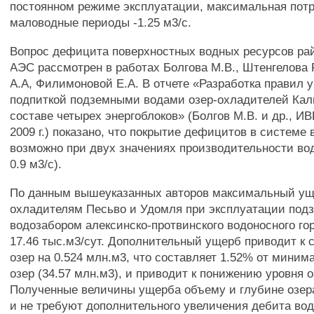
постоянном режиме эксплуатации, максимальная потр
маловодные периоды -1.25 м3/с.
Вопрос дефицита поверхностных водных ресурсов ра
АЭС рассмотрен в работах Болгова М.В., Штенгелова 
А.А, Филимоновой Е.А. В отчете «Разработка правил 
подпиткой подземными водами озер-охладителей Кал
составе четырех энергоблоков» (Болгов М.В. и др., И
2009 г.) показано, что покрытие дефицитов в системе
возможно при двух значениях производительности вод
0.9 м3/с).
По данным вышеуказанных авторов максимальный ущ
охладителям Песьво и Удомля при эксплуатации по
водозабором алексинско-протвинского водоносного го
17.46 тыс.м3/сут. Дополнительный ущерб приводит к
озер на 0.524 млн.м3, что составляет 1.52% от миним
озер (34.57 млн.м3), и приводит к понижению уровня о
Полученные величины ущерба объему и глубине озе
и не требуют дополнительного увеличения дебита во