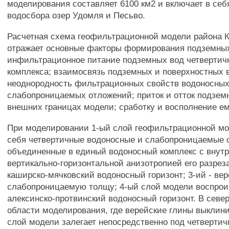
моделирования составляет 6100 км2 и включает в се
водосбора озер Удомля и Песьво.
Расчетная схема геофильтрационной модели района 
отражает основные факторы формирования подземных
инфильтрационное питание подземных вод четвертичн
комплекса; взаимосвязь подземных и поверхностных 
неоднородность фильтрационных свойств водоносных
слабопроницаемых отложений; приток и отток подзем
внешних границах модели; сработку и восполнение ем
При моделировании 1-ый слой геофильтрационной мо
себя четвертичные водоносные и слабопроницаемые 
объединенные в единый водоносный комплекс с внут
вертикально-горизонтальной анизотропией его разреза
каширско-мячковский водоносный горизонт; 3-ий - ве
слабопроницаемую толщу; 4-ый слой модели воспрои
алексинско-протвинский водоносный горизонт. В севе
области моделирования, где верейские глины выклин
слой модели залегает непосредственно под четверти