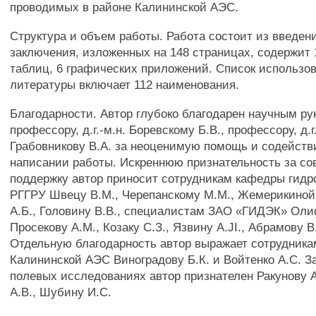
проводимых в районе Калининской АЭС.
Структура и объем работы. Работа состоит из введени
заключения, изложенных на 148 страницах, содержит 
таблиц, 6 графических приложений. Список использо
литературы включает 112 наименования.
Благодарности. Автор глубоко благодарен научным р
профессору, д.г.-м.н. Боревскому Б.В., профессору, д.г
Грабовникову В.А. за неоценимую помощь и содействи
написании работы. Искреннюю признательность за со
поддержку автор приносит сотрудникам кафедры гидр
РГГРУ Швецу В.М., Черепанскому М.М., Жемерикиной 
А.Б., Головину В.В., специалистам ЗАО «ГИДЭК» Оли
Просекову A.M., Козаку С.З., Язвину A.JI., Абрамову 
Отдельную благодарность автор выражает сотрудник
Калининской АЭС Виноградову Б.К. и Войтенко A.C. З
полевых исследованиях автор признателен Ракунову А
A.B., Шубину И.С.