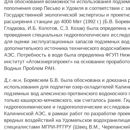
Для обоснования возможности использования подзем
пополнения озер Песьво и Удомля в соответствии с 
Государственной экологической экспертизы и проектн
расширения станции до 4000 Мвт (1992 г.) (Б.В. Борев
Гладкова, И.Б. Колотов, С.З. Козак) была определена
проведения специальных гидрогеологических исследо
для оценки эксплуатационных запасов подземных вод 
дополнительного источника технического водоснабже
АЭС. Потребность в воде была определена ФГУП Ниж
институт «Атомэнергопроект» на основании проработо
Водных Проблем РАН.
Д.г.-м.н. Боревским Б.В. была обоснована и доказана
использования для подпитки озер-охладителей Кали
подземных вод алексинско-протвинского водоносного г
только каширско-мячковского, как считалось ранее. Г
гидрогеохимические и гидрогеологические исследова
Калининской АЭС, в рамках работ по разработке прое
вредных воздействий на Удомельское водохранилищ
специалистами МГРИ-РГГРУ (Швец В.М., Черепанский