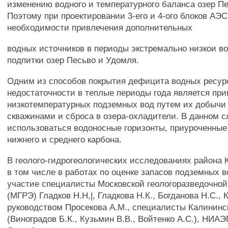
изменению водного и температурного баланса озер П
Поэтому при проектировании 3-его и 4-ого блоков АЭС
необходимости привлечения дополнительных
водных источников в периоды экстремально низкои в
подпитки озер Песьво и Удомля.
Одним из способов покрытия дефицита водных ресур
недостаточности в теплые периоды года является пр
низкотемпературных подземных вод путем их добыч
скважинами и сброса в озера-охладители. В данном с
использоваться водоносные горизонты, приуроченные
нижнего и среднего карбона.
В геолого-гидрогеологических исследованиях района
в том числе в работах по оценке запасов подземных 
участие специалисты Московской геологоразведочно
(МГРЭ) Гладков Н.Н,|, Гладкова Н.К., Богданова Н.С., 
руководством Просекова A.M., специалисты Калинин
(Виноградов Б.К., Кузьмин В.В., Войтенко A.C.), НИАЭ