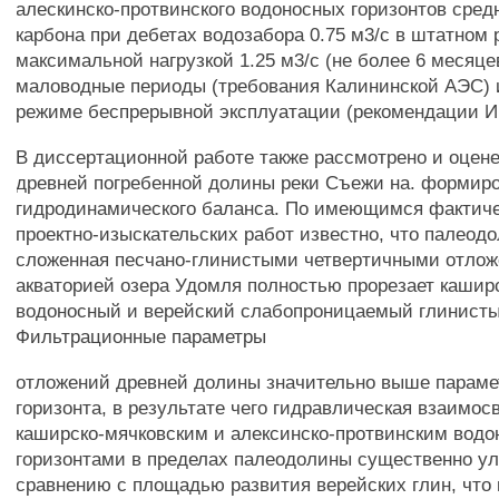
алескинско-протвинского водоносных горизонтов сред
карбона при дебетах водозабора 0.75 м3/с в штатном
максимальной нагрузкой 1.25 м3/с (не более 6 месяцев
маловодные периоды (требования Калининской АЭС) и
режиме беспрерывной эксплуатации (рекомендации И
В диссертационной работе также рассмотрено и оцен
древней погребенной долины реки Съежи на. формир
гидродинамического баланса. По имеющимся фактич
проектно-изыскательских работ известно, что палеод
сложенная песчано-глинистыми четвертичными отлож
акваторией озера Удомля полностью прорезает кашир
водоносный и верейский слабопроницаемый глинисты
Фильтрационные параметры
отложений древней долины значительно выше параме
горизонта, в результате чего гидравлическая взаимос
каширско-мячковским и алексинско-протвинским вод
горизонтами в пределах палеодолины существенно у
сравнению с площадью развития верейских глин, что 