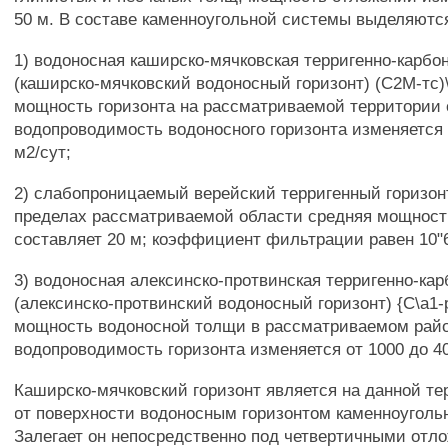
50 м. В составе каменноугольной системы выделяются
1) водоносная каширско-мячковская терригенно-карбо
(каширско-мячковский водоносный горизонт) (С2М-тс)
мощность горизонта на рассматриваемой территории 
водопроводимость водоносного горизонта изменяется 
м2/сут;
2) слабопроницаемый верейский терригенный горизонт
пределах рассматриваемой области средняя мощност
составляет 20 м; коэффициент фильтрации равен 10"6
3) водоносная алексинско-протвинская терригенно-кар
(алексинско-протвинский водоносный горизонт) {С\а1-р
мощность водоносной толщи в рассматриваемом райо
водопроводимость горизонта изменяется от 1000 до 40
Каширско-мячковский горизонт является на данной т
от поверхности водоносным горизонтом каменноуголь
Залегает он непосредственно под четвертичными отл