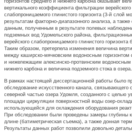
горизонтов среднего и нижнего карбона оказывает вел
вертикального коэффициента фильтрации верейского
слабопроницаемого глинистого горизонта (3-й слой мо
результатам факторно-диапазонного анализа, а также
данным, полученным в результате полевых наблюден
подземных вод Удомельского района, фильтрационны
верейского слабопроницаемого глинистого горизонта 
Таким образом, претерпела изменения величина верти
между каширско-мячковским водоносным горизонтом 
и нижележащим алексинско-протвинским водоносным
нижнего карбона и величина подземного стока в озера
В рамках настоящей диссертационной работы было п
обследование искусственного канала, связывающего 
северной частью озера Удомля, созданного с целью 
площади циркуляции поверхностной воды озер-охлад
использующейся для охлаждения оборудования реакт
При обследовании были проведены замеры глубины ка
длине (батиметрическая съемка), а также донная тер
Результаты данных работ позволили довольно деталь