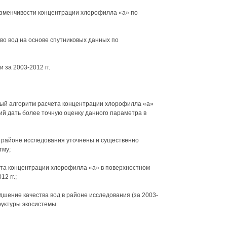
изменчивости концентрации хлорофилла «а» по
во вод на основе спутниковых данных по
 за 2003-2012 гг.
ый алгоритм расчета концентрации хлорофилла «а»
 дать более точную оценку данного параметра в
 районе исследования уточнены и существенно
тму;
ста концентрации хлорофилла «а» в поверхностном
2 гг.;
дшение качества вод в районе исследования (за 2003-
труктуры экосистемы.