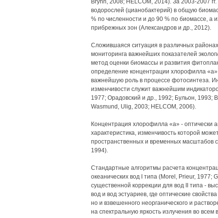
Bryhn, 2008; HELCOM, 2014). За 2003-2007 гг
водорослей (цианобактерий) в общую биомас
% по численности и до 90 % по биомассе, а
прибрежных зон (Александров и др., 2012).
Сложившаяся ситуация в различных районах
мониторинга важнейших показателей эколог
метод оценки биомассы и развития фитоплан
определение концентрации хлорофилла «а»,
важнейшую роль в процессе фотосинтеза. И
изменчивости служит важнейшим индикатором
1977; Орадовский и др., 1992; Бульон, 1993; B
Wasmund, Ulig, 2003; HELCOM, 2006).
Концентрация хлорофилла «а» - оптически а
характеристика, изменчивость которой може
пространственных и временных масштабов с 
1994).
Стандартные алгоритмы расчета концентра
океанических вод I типа (Morel, Prieur, 1977;
существенной коррекции для вод II типа - в
вод и вод эстуариев, где оптические свойст
но и взвешенного неорганического и раство
на спектральную яркость излучения во всем