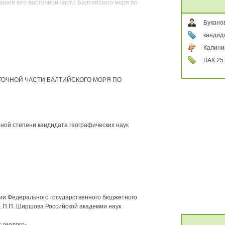
ания юго-восточной части Балтийского моря по
Букано
кандид
Калини
ВАК 25.
ОЧНОЙ ЧАСТИ БАЛТИЙСКОГО МОРЯ ПО
ной степени кандидата географических наук
ии Федерального государственного бюджетного
. П.П. Ширшова Российской академии наук
 геолого-