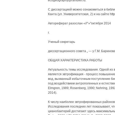
ecogeography@rambler.ru.
С диссертацией можно ознакомиться в библи
Канта (ул. Университетская, 2) и на сайте http:
Автореферат разослан «//^»"октября 2014
г.
Ученый секретарь
диссертационного совета „ — у Г.М. Баринов
ОБЩАЯ ХАРАКТЕРИСТИКА РАБОТЫ
Актуальность темы исследования. Одной из 
является эвтрофикация - процесс повышения
вод, вызванный избыточным поступление био
под воздействием антропогенных и естественн
Elmgren, 1989; Rosenberg, 1990; Nehring, 199
2014).
К числу наиболее эвтрофированных районов 
Исследования последних лет показывают, ч
цианобактерий достигают здесь максимальных