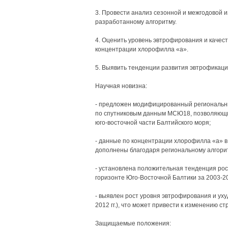
3. Провести анализ сезонной и межгодовой 
разработанному алгоритму.
4. Оценить уровень эвтрофирования и качест
концентрации хлорофилла «а».
5. Выявить тенденции развития эвтрофикации
Научная новизна:
- предложен модифицированный региональн
по спутниковым данным МСЮ18, позволяющий
юго-восточной части Балтийского моря;
- данные по концентрации хлорофилла «а» в
дополнены благодаря региональному алгори
- установлена положительная тенденция ро
горизонте Юго-Восточной Балтики за 2003-201
- выявлен рост уровня эвтрофирования и уху
2012 гг.), что может привести к изменению с
Защищаемые положения: