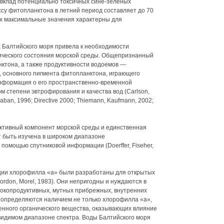
. вклад потенциально токсичных сине-зеленых
су фитопланктона в летний период составляет до 70
 их максимальные значения характерны для
 Балтийского моря привела к необходимости
ического состояния морской среды. Общепризнанный
ктона, а также продуктивности водоемов —
 основного пигмента фитопланктона, играющего
нформация о его пространственно-временной
 степени эвтрофирования и качества вод (Carlson,
aban, 1996; Directive 2000; Thiemann, Kaufmann, 2002;
ктивный компонент морской среды и единственная
т быть изучена в широком диапазоне
помощью спутниковой информации (Doerffer, Fiseher,
ции хлорофилла «а» были разработаны для открытых
 Gordon, Morel, 1983). Они непригодны и нуждаются в
ысокопродуктивных, мутных прибрежных, внутренних
ва определяются наличием не только хлорофилла «а»,
ренного органического вещества, оказывающих влияние
 видимом диапазоне спектра. Воды Балтийского моря