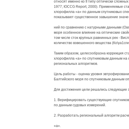
относят именно ко II типу оптически сложных во
1977; IOCCG Report, 2000). Применяемые с
хлорофилла «а» по данным спутниковых спе
показывают существенное завышение значе
ний по сравнению с натурными данными (Оаге
моря особенное влияние на оптические свойс
том числе сток крупных равнинных рек - Ви
количество взвешенного вещества (Ко\уа1сгик
Таким образом, целесообразна коррекция ст
хлорофилла «а» по спутниковым данным на 
региональных алгоритмов.
Цель работы - оценка уровня эвтрофирования
Балтийского моря по спутниковым данным оп
Для достижения цели решались следующие з
1. Верифицировать существующие спутников
по данным судовых измерений.
2. Разработать региональный алгоритм рас
«а».