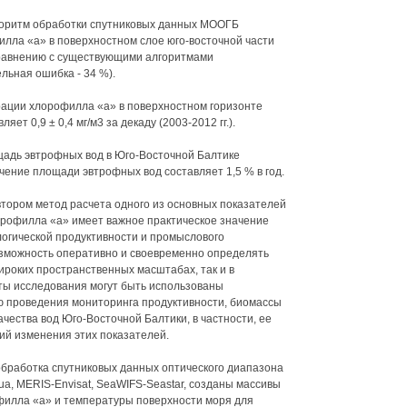
горитм обработки спутниковых данных МООГБ
лла «а» в поверхностном слое юго-восточной части
сравнению с существующими алгоритмами
ельная ошибка - 34 %).
рации хлорофилла «а» в поверхностном горизонте
ет 0,9 ± 0,4 мг/м3 за декаду (2003-2012 гг.).
ощадь эвтрофных вод в Юго-Восточной Балтике
чение площади эвтрофных вод составляет 1,5 % в год.
тором метод расчета одного из основных показателей
орофилла «а» имеет важное практическое значение
логической продуктивности и промыслового
озможность оперативно и своевременно определять
ироких пространственных масштабах, так и в
ты исследования могут быть использованы
 проведения мониторинга продуктивности, биомассы
чества вод Юго-Восточной Балтики, в частности, ее
ций изменения этих показателей.
обработка спутниковых данных оптического диапазона
a, MERIS-Envisat, SeaWIFS-Seastar, созданы массивы
филла «а» и температуры поверхности моря для