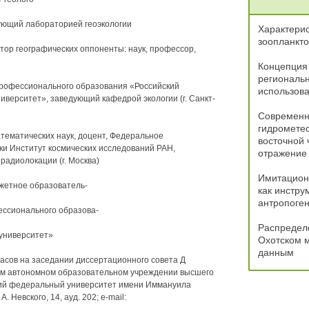
дующий лабораторией геоэкологии
Характерис
зоопланкто
ор географических оппоненты: наук, профессор,
Концепция
региональн
рофессионального образования «Российский
использова
иверситет», заведующий кафедрой экологии (г. Санкт-
Современн
гидрометео
тематических наук, доцент, Федеральное
восточной 
и Институт космических исследований РАН,
отражение
адиолокации (г. Москва)
Имитацион
жетное образователь-
как инстру
антропоген
ессионального образова-
Распредел
университет»
Охотском м
данным
 часов на заседании диссертационного совета Д
ом автономном образовательном учреждении высшего
ий федеральный университет имени Иммануила
. Невского, 14, ауд. 202; e-mail: