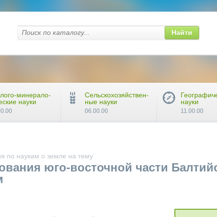
Найти
лого-минерало-
Сельскохозяйствен-
Географич
еские науки
ные науки
науки
00.00
06.00.00
11.00.00
я по наукам о земле на тему
вания юго-восточной части Балтийс
м