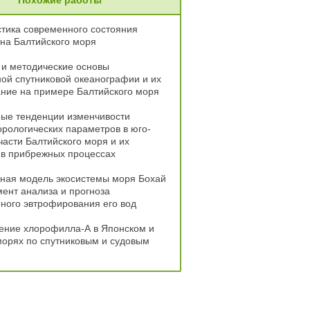
Похожие работы
тика современного состояния
на Балтийского моря
 и методические основы
ой спутниковой океанографии и их
ние на примере Балтийского моря
ые тенденции изменчивости
рологических параметров в юго-
части Балтийского моря и их
 в прибрежных процессах
ная модель экосистемы моря Бохай
мент анализа и прогноза
ного эвтрофирования его вод
ение хлорофилла-А в Японском и
орях по спутниковым и судовым