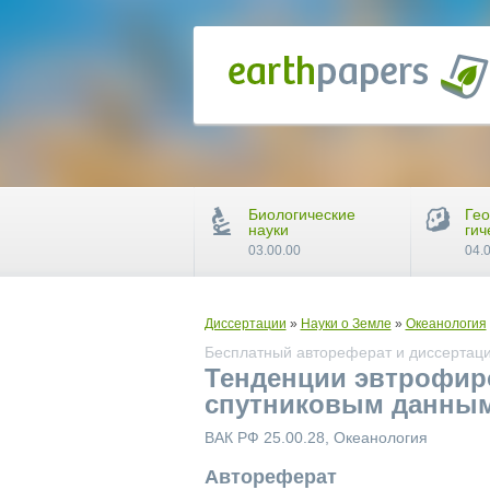
Биологические
Гео
науки
гич
03.00.00
04.
Диссертации
»
Науки о Земле
»
Океанология
Бесплатный автореферат и диссертаци
Тенденции эвтрофиро
спутниковым данны
ВАК РФ 25.00.28, Океанология
Автореферат