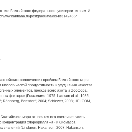
отеке Балтийского федерального университета им. И.
//www.kantiana.ru/postgraduate/dis-list/142466/
а
важнейших экологических проблем Балтийского моря
 биологической продуктивности и ухудшения качества
генных элементов, прежде всего азота и фосфора,
ых факторов (Россолимо, 1975; Larsson et al., 1985;
2; Rönnberg, Bonsdorff, 2004; Schiewer, 2008; HELCOM,
Балтийского моря относится юго-восточная часть.
то концентрация хлорофилла «а» и биомасса
 значений (Lindgren, Hakanson, 2007; Hakanson,