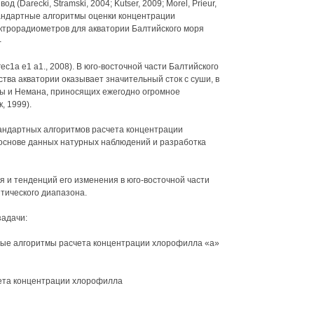
д (Darecki, Stramski, 2004; Kutser, 2009; Morel, Prieur,
тандартные алгоритмы оценки концентрации
ктрорадиометров для акватории Балтийского моря
-
с1а е1 а1., 2008). В юго-восточной части Балтийского
тва акватории оказывает значительный сток с суши, в
слы и Немана, приносящих ежегодно огромное
, 1999).
андартных алгоритмов расчета концентрации
основе данных натурных наблюдений и разработка
 и тенденций его изменения в юго-восточной части
тического диапазона.
адачи:
ые алгоритмы расчета концентрации хлорофилла «а»
чета концентрации хлорофилла