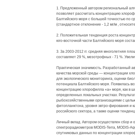
1. Предложенный автором региональный ал
позволяет рассчитать концентрацию хлорофи
Балтийского моря с большей точностью по 
(стандартное отклонение - 1,2 мг/м , относит
2. Положительная тенденция роста концент
юго-восточной части Балтийского моря составля
3. За 2003-2012 гг. средняя многолетняя пл
составляет 29 %, мезотрофных - 71 %. Увели
Практическая значимость. Разработанный ав
качества морской среды — концентрации хл
для экологического мониторинга, оценки био
потенциала Балтийского моря. Появилась в
концентрацию хлорофилла «а» моря, как в ш
определенных локальных участках. Результа
рыбохозяйственными организациями с целью
фитопланктона, уровня эвтро-фирования и ка
российского сектора, а также оценки тенден
Личный вклад. Автором осуществлен сбор и 
спектрорадиометров MODIS-Terra, MODIS-Aqu
спутниковых данных по концентрации хлоро