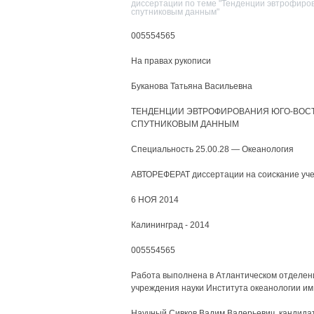
диссертации по теме "Тенденции эвтрофиров
спутниковым данным"
005554565
На правах рукописи
Буканова Татьяна Васильевна
ТЕНДЕНЦИИ ЭВТРОФИРОВАНИЯ ЮГО-ВОСТ
СПУТНИКОВЫМ ДАННЫМ
Специальность 25.00.28 — Океанология
АВТОРЕФЕРАТ диссертации на соискание уче
6 НОЯ 2014
Калининград - 2014
005554565
Работа выполнена в Атлантическом отделен
учреждения науки Института океанологии им
Научный Сивков Вадим Валерьевич, кандидат