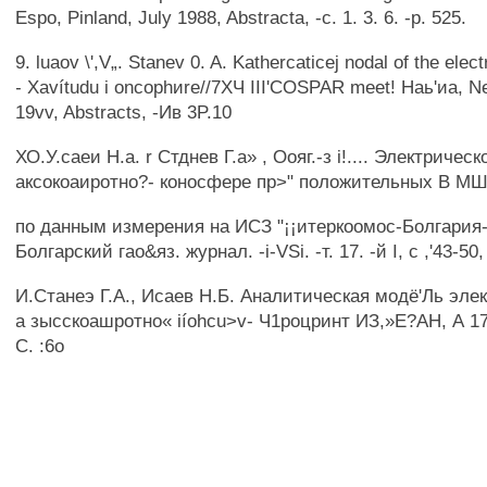
Espo, Pinland, July 1988, Abstracta, -с. 1. 3. 6. -p. 525.
9. luaov \',V„. Stanev 0. A. Kathercaticej nodal of the electr
- Xavítudu i oncophиre//7ХЧ III'COSPAR meet! Наь'иа, Ne
19vv, Abstracts, -Ив 3P.10
ХО.У.саеи H.a. r Стднев Г.а» , Оояг.-з i!.... Электричес
аксокоаиротно?- коносфере пр>" положительных В М
по данным измерения на ИСЗ "¡¡итеркоомос-Болгария
Болгарский гао&яз. журнал. -i-VSi. -т. 17. -й I, с ,'43-50,
И.Станеэ Г.А., Исаев Н.Б. Аналитическая модё'Ль элек
а зысскоашротно« iíohcu>v- Ч1роцринт ИЗ,»Е?АН, А 17 (9
С. :6о