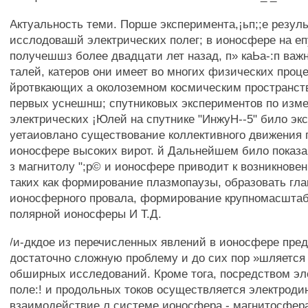
Актуальность теми. Порше эксперимента,¡ьп;;е резул
исслодовашй электрических полег; в ионосфере на епу
получешшз более двадцати лет назад, п» каЬа-:п важ
талей, катеров они имеет во многих физических проце
йротвкающих а околоземном космическим пространств
первых уснешнш; спутниковых экспериментов по изм
электрических ¡Юлей на спутнике "ИнжуН--5" било э
уетаиовлано существование коллективного движения
ионосфере высоких вирот. й Дальнейшем било показан
з магнитолу ";р© и ионосфере приводит к возникнове
таких как формирование плазмопаузы, образовать гла
ионосферного провала, формирование крупномасштаб
полярной ионосферы И Т.Д.
/и-дкдое из перечисленных явлений в ионосфере пре
достаточно сложную проблему и до сих пор »шляется
обширных исследований. Кроме тога, посредством эл
поле:! и продольных токов осуществляется электрод
взаимодействие л системе ионосфера - магнитосфера