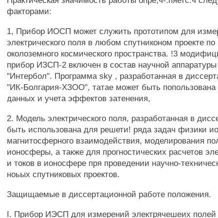
Практическая значимость работы опре,ч-.пяетс.ч сл
факторами:
1, Прибор ИОСП может служить прототипом для изме
электрического поля в любом спутниконом проекте п
околоземного космического пространства. !3 модифи
прибор ИЗСП-2 включен в состав научной аппаратуры 
"Интербол". Программа sky , разработанная в диссерт
"ИК-Болгария-ХЗОО", татае может быть попользована
данных и учета эффектов затенения,
2. Модель электрического поля, разработанная в дисс
быть использована для решети! ряда задач физики и
магнитосферного взаимодействия, моделирования по
ионосферы, а также для прогностических расчетов эл
и токов в ионосфере пря проведении научно-техничес
ноьых спутниковых проектов.
Защищаемые в диссертационной работе положения.
I. Прибор ИЭСП для измерений электрячешеих полей