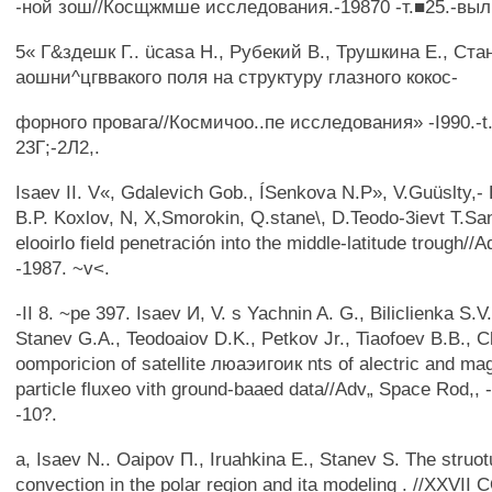
-ной зош//Косщжмше исследования.-19870 -т.■25.-выл. I
5« Г&здешк Г.. ücasa H., Рубекий В., Трушкина Е., Ста
аошни^цгввакого поля на структуру глазного кокос-
форного провага//Космичоо..пе исследования» -I990.-t.
23Г;-2Л2,.
Isaev II. V«, Gdalevich Gob., ÍSenkova N.P», V.Guüslty,- E
В.P. Koxlov, N, X,Smorokin, Q.stane\, D.Teodo-3ievt T.San
elooirlo field penetración into the middle-latitude trough/
-1987. ~v<.
-II 8. ~pe 397. Isaev И, V. s Yachnin A. G., Biliclienka S.V.
Stanev G.A., Teodoaiov D.K., Petkov Jr., Tiaofoev B.B., 
oomporicion of satellite люаэигоик nts of alectric and mag
particle fluxeo vith ground-baaed data//Adv„ Space Rod,, 
-10?.
a, Isaev N.. Oaipov П., Iruahkina E., Stanev S. The struo
convection in the polar region and ita modeling . //XXVI