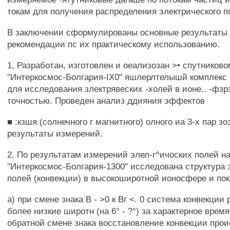
токам для получения распределения электрического п
В заключении сформулированы основные результаты
рекомендации пс их практическому использованию.
1, Разработан, изготовлен и оеализозан >• спутниково
"Интеркосмос-Болгария-IХ0" яшлерлтелышй комплек
для исследования злектрявеских -холей в ионе.. -фзр
точностью. Проведен анализ ддияния эффектов
■ :кзшя (солнечного г магнитного) олного иа 3-х пар зо
результаты измерений.
2. По результатам измерений элел-г^ичоских полей на
"Интеркосмос-Болгария-1300" исследована структура 
полей (конвекции) в высокоширотной ионосфере и пока
а) при смене знака В - >0 к Вг <. 0 система конвекции
более низкие широтн (на 6° - ?°) за характерное время
обратной смене знака восстановление конвекции прои