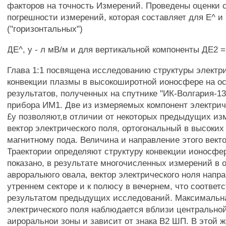
факторов на точность Измерений. Проведены оценки
погрешности измерений, которая составляет для Е^ и
("горизонтальных")
ДЕ^, у - л мВ/м и для вертикальной компоненты ДЕ2 =
Глава 1:1 посвящена исследованию структуры электр
конвекции плазмы в высокоширотной ионосфере на о
результатов, полученных на спутнике "ИК-Волгария-1
прибора ИМ1. Две из измеряемых компонент электрич
£у позволяют,в отличии от некоторых предыдущих из
вектор электрического поля, ортогональный в высоки
магнитному пода. Величина и направление этого векто
Траектории определяют структуру конвекции ионосфе
показано, в результате многочисленных измерений в о
авроралыюго овала, вектор электрического ноля напра
утреннем секторе и к полюсу в вечернем, что соответс
результатом предыдущих исследований. Максимальн
электрического поля наблюдается вблизи центрально
аироральнои зоны и зависит от знака В2 ШП. В этой ж