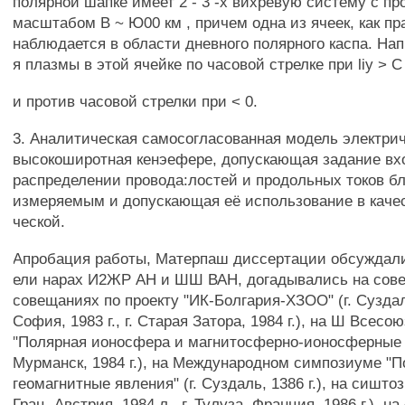
полярной шапке имеет 2 - 3 -х вихревую систему с п
масштабом В ~ Ю00 км , причем одна из ячеек, как пр
наблюдается в области дневного полярного каспа. На
я плазмы в этой ячейке по часовой стрелке при liy > С
и против часовой стрелки при < 0.
3. Аналитическая самосогласованная модель электрич
высокоширотная кенэефере, допускающая задание в
распределении провода:лостей и продольных токов бл
измеряемым и допускающая её использование в качес
ческой.
Апробация работы, Матерпаш диссертации обсуждали
ели нарах И2ЖР АН и ШШ ВАН, догадывались на сове
совещаниях по проекту "ИК-Болгария-ХЗОО" (г. Суздаль,
София, 1983 г., г. Старая Затора, 1984 г.), на Ш Всес
"Полярная ионосфера и магнитосферно-ионосферные с
Мурманск, 1984 г.), на Международном симпозиуме "
геомагнитные явления" (г. Суздаль, 1386 г.), на сишт
Грац, Австрия, 1984 л., г. Тулуза, Франция, 1986 г.), н