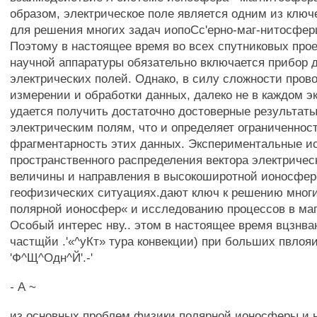
образом, электрическое поле является одним из клю
для решения многих задач иопоСс'ерно-маг-нитосфер
Поэтому в настоящее время во всех спутниковых прое
научной аппаратуры обязательно включается прибор 
электрических полей. Однако, в силу сложности про
измерении и обработки данных, далеко не в каждом э
удается получить достаточно достоверные результаты
электрическим полям, что и определяет ограниченнос
фрагментарность этих данных. Экспериментальные и
пространственного распределения вектора электрическ
величины и направления в высокоширотной ионосфер
геофизических ситуациях.дают ключ к решению мног
полярной ионосфер« и исследованию процессов в ма
Особый интерес нву.. этом в настоящее время вцзнва
частщйи .'«^уКт» тура конвекции) при больших пвлоя
'Ф^Щ^Одн^Й'.-'
- А ~
из основных проблем физики полярной ионосферы и 