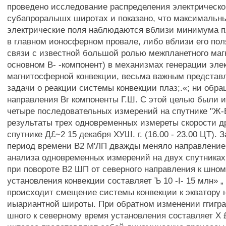
проведено исследование распределения электрическо
субапроралышх широтах и показано, что максимальн
электрические поля наблюдаются вблизи минимума 
в главном ионосферном провале, либо вблизи его пол
связи с известной большой ролью межпланетного магн
основном В- -компонент) в механизмах генерации эле
магнитосферной конвекции, весьма важным представ
задачи о реакции системы конвекции плаз;.«; ни обр
направления Вг компоненты Г.Ш. С этой целью были 
четыре последовательных измерений на спутнике ''Ж-
результаты трех одновременных измереты скорости 
спутнике Д£~2 15 декабря ХУШ. г. (16.00 - 23.00 ЦТ). 
период времени В2 М'ЛП дважды меняло направление,
анализа одновременных измерений на двух спутниках
при повороте В2 ШП от северного направления к шно
установления конвекции составляет Ъ 10 -I- 15 млн» „
происходит смещение системы конвекции к экватору н
иыариантной широты. При обратном изменении ггигра
шного к северному время установления составляет X 