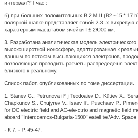
интервал'?' I час ;
б) при больших положительных В 2 МШ (В2 ~15 * 17 hT
полярной шапке представляет собой 2-3 -х вихревую 
характерным масштабом ячейки I £ 2Ю00 км.
3. Разработана аналитическая модель электрического 
высокоширотной ионосфере, адаптированная к реаль
данным по потокам высыпающихся электронов, продо
позволяющая проводить расчеты распредедешя элект
близкого к реальному.
Список пабот. опубликованных по томе диссертации.
1. Stanev G., Petrunova il* j Teodoaiev D., Kütiev X., Ser
Chapkunov S., Chujyrev V., Isaev If., Puschaev P., Pimen
for DC electric field and AC-ele-ctrio and magnetic field
aboard "Intercoamos-Bulgaria-1500" eatellite//Adv. Space 
- К 7. - P. 45-47.