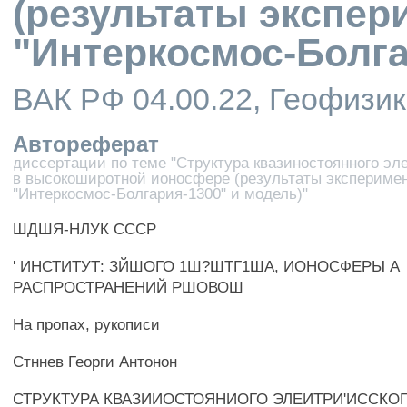
(результаты экспер
"Интеркосмос-Болга
ВАК РФ 04.00.22, Геофизи
Автореферат
диссертации по теме "Структура квазиностоянного эл
в высокоширотной ионосфере (результаты экспериме
"Интеркосмос-Болгария-1300" и модель)"
ШДШЯ-НЛУК СССР
' ИНСТИТУТ: ЗЙШОГО 1Ш?ШТГ1ША, ИОНОСФЕРЫ А
РАСПРОСТРАНЕНИЙ РШОВОШ
На пропах, рукописи
Стннев Георги Антонон
СТРУКТУРА КВАЗИИОСТОЯНИОГО ЭЛЕИТРИ'ИССКОГ