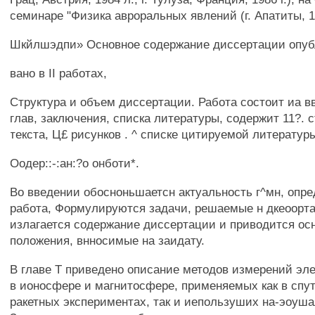
семинаре "Физика авроральных явлений (г. Апатиты, 19
Шкйлшэдпи» Основное содержание диссертации опуб
вано в II работах,
Структура и объем диссертации. Работа состоит иа в
глав, заключения, списка литературы, содержит 11?. 
текста, Ц£ рисунков . ^ списке цитируемой литерату
Оодер::-:ан:?о онботи*.
Во введении обосноньшаетсн актуальность г^мн, опр
работа, Формулируются задачи, решаемые н дкеоорта
излагается содержание диссертации и приводится ос
положения, внносимые на заидату.
В главе Т приведено описание методов измерений эл
в ионосфере и магнитосфере, применяемых как в спу
ракетных экспериментах, так и иепользуших на-эоуш