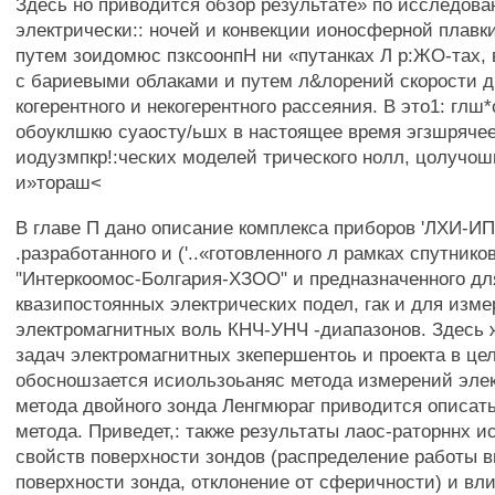
Здесь но приводится обзор результате» по исследов
электрически:: ночей и конвекции ионосферной плавк
путем зоидомюс пзксоонпН ни «путанках Л р:ЖО-тах, 
с бариевыми облаками и путем л&лорений скорости 
когерентного и некогерентного рассеяния. В это1: глш
обоуклшкю суаосту/ьшх в настоящее время эгзшрячее
иодузмпкр!:ческих моделей трического нолл, цолучо
и»тораш<
В главе П дано описание комплекса приборов 'ЛХИ-И
.разработанного и ('..«готовленного л рамках спутнико
"Интеркоомос-Болгария-ХЗОО" и предназначенного дл
квазипостоянных электрических подел, гак и для изм
электромагнитных воль КНЧ-УНЧ -диапазонов. Здесь ж
задач электромагнитных зкепершентоь и проекта в це
обосношзается исиользоьаняс метода измерений элек
метода двойного зонда Ленгмюраг приводится описать
метода. Приведет,: также результаты лаос-раторннх 
свойств поверхности зондов (распределение работы 
поверхности зонда, отклонение от сферичности) и вл