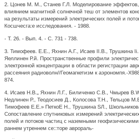
2. Цонев M. M., Станев Г.Л. Моделирование эффектов
влиянием магнитной солнечной теш от элементов кон
на результаты измерений электрических полей и поток
Косшчесга:е исследования. - 1988.
- Т. 26. - Вып. 4. - С. 731 - 738.
3. Тимофеев. Е.Е., Яхнин А.Г., Исаев II.В., Трушкина Ii.
Яеллинен Р.й. Пространственные профили электричес
электронной концентрации в области регистрации авр
рассеяния радиоволн//Геомагкетизм к аэрономпя.-Х988.-
874.
4. Исаев Н.В.„ Яхнин Л.Г., Биличенко C.B., Чмырев B.W
Недлинен Р., Теодосиев Д., Колосова Т.Н., Тельцов М.В
Тимофеев Е.Е.» ПеткоЕ Н., Трушкина SЛ., Школьников
Сопоставление спутниковых измерений электрически
полей и потоков частиц с наземными геофизическим
раннем утреннем се::торе аврораль-