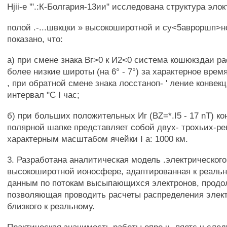
Hjii-e '".:К-Болгария-13ии" исследована структура элокт
полой .-...швкцки » высокоширотной и су<5авроршп>
показано, что:
а) при смене знака Вг>0 к И2<0 система кошюкздаи р
более низкие широты (на 6° - 7°) за характерное время
, при обратной смене знака лосстаноп- ' ление конвек
интервал "С I час;
б) при больших положительных Иг (BZ=*.I5 - 17 nT) ко
полярной шапке представляет собой двух- трохьих-р
характерным масштабом ячейки I а: 1000 км.
3. Разработана аналитическая модель .электрического
высокоширотной ионосфере, адаптированная к реаль
данным по потокам высыпающихся электронов, продо
позволяющая проводить расчеты распределения элект
близкого к реальному.