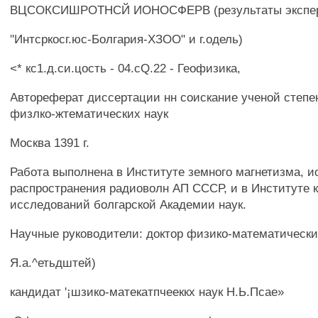
ВЦСОКСИШРОТНСЙ ИОНОСФЕРВ (результаты экспер
"Интсркосг.юс-Болгария-ХЗОО" и г.одель)
<* кс1.д.си.цость - 04.cQ.22 - Геофизика,
Автореферат диссертации нн соискание ученой степе
физлко-жтематических наук
Москва 1391 г.
Работа выполнена в Институте земного магнетизма, 
распространения радиоволн АП СССР, и в Институте 
исследований болгарской Академии наук.
Научные руководители: доктор физико-математически
Я.а.^етьдштей)
кандидат '¡шзико-матекатпчееккх наук Н.Ь.Псае»