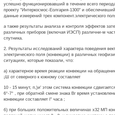
успешно функционировавший в течение всего период
проекту "Интеркосмос-Еолгария-1300" и обеспечивши
данные измерений трех компонент.электрического пол
а также результаты анализа и контроля эффектов зат
различных приборов (включая ИЭСП) различни-м час
спутника.
2. Результаты исследований характера поведения век
электрического поля (конвекции) в различных геофиз
ситуациях, которые показали, что:
а) характерное время реакции конвекции на обращени
¡Ш от северного к южному составляет
10 - 15 минут, п,)и' этом система конвекции сдвигаетс
6°-7° , при обратной смене знака Вг время установле
конвекции составляет l" часа ;
б) при больших положительных величинах х32 МП ко