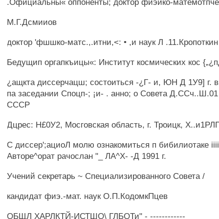
.Официальны« оппоненты; доктор фиэико-матемотпче
М.Г.Дсмииов
доктор 'фшшко-матс.,.итни,<: • ,и наук Л .11.Кропоткин
Бедущип оргапкъицы«: Институт космических кос {„¿
¿ащкта диссерчацш; состоиться -¿Г- и, ЮН Д 1У9] г. в
па заседании Споцп-; ¡и- . анно; о Совета Д.ССч..Ш.0
СССР
Дцрес: Н£0У2, Мосговская область, г. Троицк, Х..и1РЛ
С диссер';ациоЛ молю ознакомиться п бибилиотаке iii
Авторе^орат рачослан "_ ЛА^Х- -Д 1991 г.
Учений секретарь ~ Специализированного Совета /
кандидат фиэ.-мат. наук О.П.КодомкПцев
ОБЩЛ ХАРЛКТЙ-ИСТШО\ ГЛБОТи" - ------------_ _