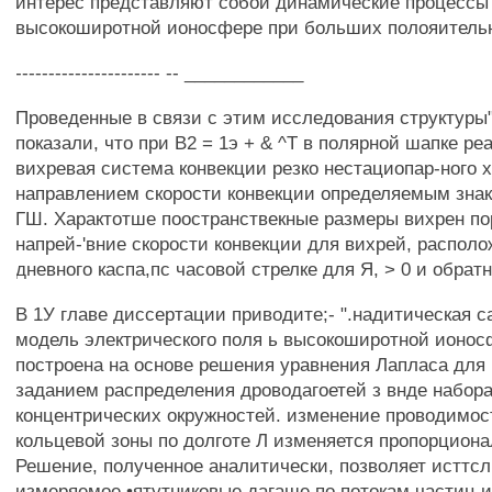
интерес представляют собой динамические процессы
высокоширотной ионосфере при больших полояитель
---------------------- -- ____________
Проведенные в связи с этим исследования структуры
показали, что при В2 = 1э + & ^Т в полярной шапке реа
вихревая система конвекции резко нестациопар-ного х
направлением скорости конвекции определяемым зна
ГШ. Характотше поостранствекные размеры вихрен пор
напрей-'вние скорости конвекции для вихрей, распол
дневного каспа,пс часовой стрелке для Я, > 0 и обратно
В 1У главе диссертации приводите;- ".надитическая 
модель электрического поля ь высокоширотной ионос
построена на основе решения уравнения Лапласа для
заданием распределения дроводагоетей з внде набора
концентрических окружностей. изменение проводимос
кольцевой зоны по долготе Л изменяется пропорциона
Решение, полученное аналитически, позволяет исттсл
измеряемое •ятутниковые дагаше по потокам частиц 