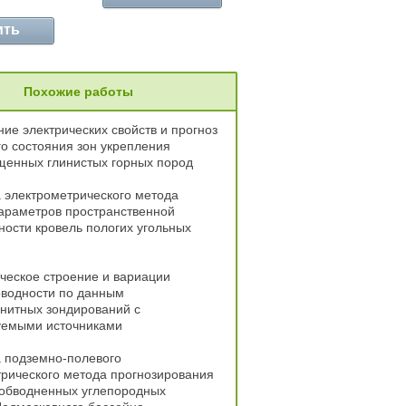
ить
Похожие работы
ие электрических свойств и прогноз
о состояния зон укрепления
щенных глинистых горных пород
 электрометрического метода
араметров пространственной
ости кровель пологих угольных
ческое строение и вариации
оводности по данным
нитных зондирований с
уемыми источниками
 подземно-полевого
рического метода прогнозирования
 обводненных углепородных