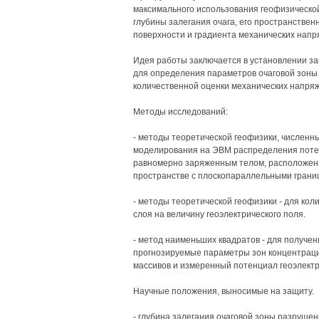
максимального использования геофизическо
глубины залегания очага, его пространстве
поверхности и градиента механических напря
Идея работы заключается в установлении з
для определения параметров очаговой зоны
количественной оценки механических напряж
Методы исследований:
- методы теоретической геофизики, численн
моделирования на ЭВМ распределения потен
равномерно заряженным телом, расположен
пространстве с плоскопараллельными грани
- методы теоретической геофизики - для ко
слоя на величину геоэлектрического поля.
- метод наименьших квадратов - для получе
прогнозируемые параметры зон концентраци
массивов и измеренный потенциал геоэлектр
Научные положения, выносимые на защиту.
- глубина залегания очаговой зоны разруше