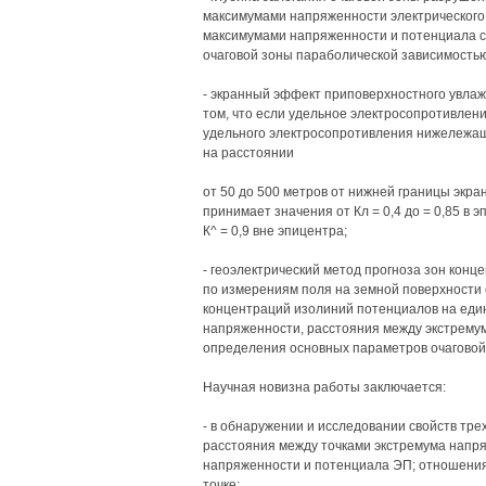
максимумами напряженности электрического 
максимумами напряженности и потенциала 
очаговой зоны параболической зависимостью
- экранный эффект приповерхностного увлаж
том, что если удельное электросопротивлени
удельного электросопротивления нижележащ
на расстоянии
от 50 до 500 метров от нижней границы экр
принимает значения от Кл = 0,4 до = 0,85 в 
К^ = 0,9 вне эпицентра;
- геоэлектрический метод прогноза зон кон
по измерениям поля на земной поверхности 
концентраций изолиний потенциалов на еди
напряженности, расстояния между экстрему
определения основных параметров очаговой
Научная новизна работы заключается:
- в обнаружении и исследовании свойств тре
расстояния между точками экстремума напр
напряженности и потенциала ЭП; отношения
точке;