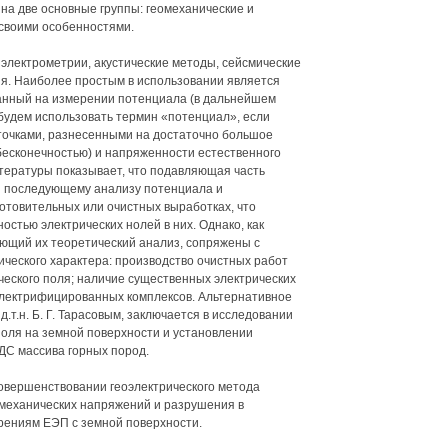
на две основные группы: геомеханические и
 своими особенностями.
электрометрии, акустические методы, сейсмические
я. Наиболее простым в использовании является
ванный на измерении потенциала (в дальнейшем
будем использовать термин «потенциал», если
точками, разнесенными на достаточно большое
 бесконечностью) и напряженности естественного
итературы показывает, что подавляющая часть
и последующему анализу потенциала и
отовительных или очистных выработках, что
стью электрических нолей в них. Однако, как
ющий их теоретический анализ, сопряжены с
ческого характера: производство очистных работ
ческого поля; наличие существенных электрических
лектрифицированных комплексов. Альтернативное
.т.н. Б. Г. Тарасовым, заключается в исследовании
оля на земной поверхности и установлении
ДС массива горных пород.
совершенствовании геоэлектрического метода
механических напряжений и разрушения в
рениям ЕЭП с земной поверхности.