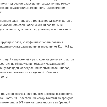
поля над очагом разрушения, а расстояние между
связано с максимальным продольным размером
;
ненного слоя наносов и горных пород заключается в
е указанного слоя более чем в 10 раз меньше
их слоев, то для очага разрушения расположенного
анирующего слоя, коэффициент экранирования
эпицентре очага разрушения и значения от Кф = 0,8 до
центраций напряжений и разрушения угольных пластов
состоит из обнаружения области максимальной
ницу площади, определения величин потенциалов,
мами напряженности в заданной области и
 зоны.
х геометрических характеристик электрического поля:
яженности ЭП; расстояния между точками экстремума
 потенциала ЭП к его напряженности в выбранной