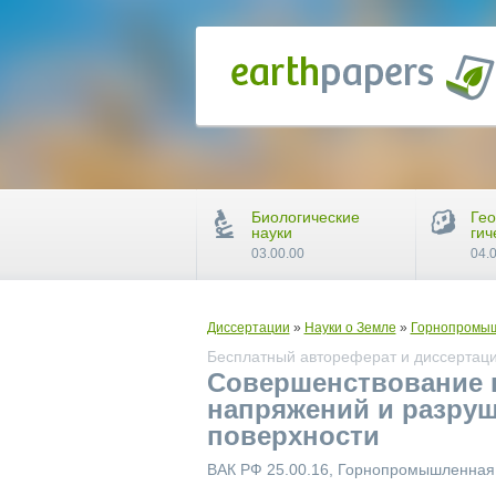
Биологические
Гео
науки
гич
03.00.00
04.
Диссертации
»
Науки о Земле
»
Горнопромыш
Бесплатный автореферат и диссертаци
Совершенствование г
напряжений и разруш
поверхности
ВАК РФ 25.00.16, Горнопромышленная 