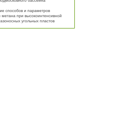
Подмосковного бассейна
ие способов и параметров
 метана при высокоинтенсивной
газоносных угольных пластов