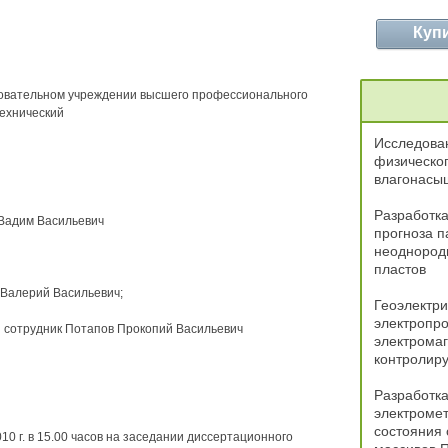
Куп
зовательном учреждении высшего профессионального
ехнический
Исследован
физическог
влагонасы
Разработка
 Вадим Васильевич
прогноза п
неоднородн
пластов
 Валерий Васильевич;
Геоэлектри
электропр
й сотрудник Потапов Прокопий Васильевич
электромаг
контролир
Разработка
электромет
состояния
0 г. в 15.00 часов на заседании диссертационного