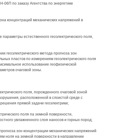
-06П по заказу Агентства по энергетике
зона концентраций механических напряжений в
 параметры естественного геоэлектрического поля,
ии геоэлектрического метода прогноза зон
ьных пластов по измерениям геоэлектрического поля
аксимальное использование геофизической
метров очаговой зоны.
ектрического поля, порожденного очаговой зоной
зрушения, расположенной в слоистой среде с
решения прямой задачи геоэлектрики;
трического поля па земной поверхности,
тного увлажненного слоя наносов и горных пород;
 прогноза зон концентрации механических напряжений
ям ноля на земной поверхности в направлении