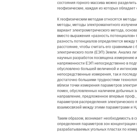
состояния горного массива можно разделить 
геофизические, каждая из которых обладает
К геофизическим методам относятся методы 
методы, методы электромагнитного излучени
вариант электрометрического метода, осно
вместо выражения «разность потенциалов» 
разность потенциалов определяется между 
расстояние, чтобы считать его сравнимым с
электрического поля (ЕЭП) Земли. Анализ л
научных разработок посвящена измерению 
напряженности ЕЭП непосредственно в подг
обусловлено большей величиной и интенсивно
непосредственные измерения, так и последу
достаточно большими трудностями технологи
вблизи точки измерения параметров электри
помех, обусловленных наличием добычных э
направление, предложенное впервые проф., д
параметров распределения электрического п
взаимосвязей между этими параметрами и Н
Таким образом, возникает необходимость в 
определения параметров зон концентрации 
разрабатываемых угольных пластах по изме