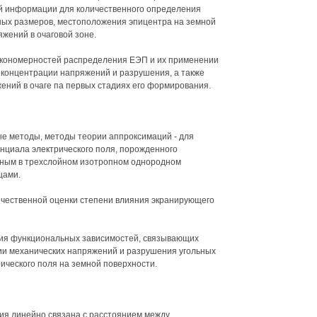
й информации для количественного определения
нных размеров, местоположения эпицентра на земной
жений в очаговой зоне.
акономерностей распределения ЕЭП и их применении
 концентрации напряжений и разрушения, а также
ений в очаге па первых стадиях его формирования.
ые методы, методы теории аппроксимаций - для
циала электрического поля, порожденного
ным в трехслойном изотропном однородном
цами.
личественной оценки степени влияния экранирующего
ния функциональных зависимостей, связывающих
и механических напряжений и разрушения угольных
ического поля на земной поверхности.
ния линейно связана с расстоянием между