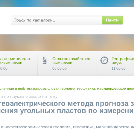
Найти
лого-минерало-
Сельскохозяйствен-
Географич
еские науки
ные науки
науки
00.00
06.00.00
11.00.00
ленная и нефтегазопромысловая геология, геофизика, маркшейдерское дело
я по наукам о земле на тему
еоэлектрического метода прогноза 
ения угольных пластов по измерени
и нефтегазопромысловая геология, геофизика, маркшейдерское д