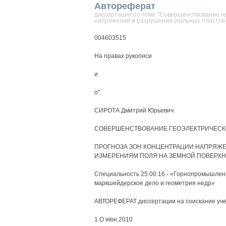
Автореферат
диссертации по теме "Совершенствование ге
напряжений и разрушения угольных пластов 
004603515
На правах рукописи
и
о"
СИРОТА Дмитрий Юрьевич
СОВЕРШЕНСТВОВАНИЕ ГЕОЭЛЕКТРИЧЕСК
ПРОГНОЗА ЗОН КОНЦЕНТРАЦИИ НАПРЯЖЕ
ИЗМЕРЕНИЯМ ПОЛЯ НА ЗЕМНОЙ ПОВЕРХ
Специальность 25.00.16 - «Горнопромышлен
маркшейдерское дело и геометрия недр»
АВТОРЕФЕРАТ диссертации на соискание учен
1 О июн 2010