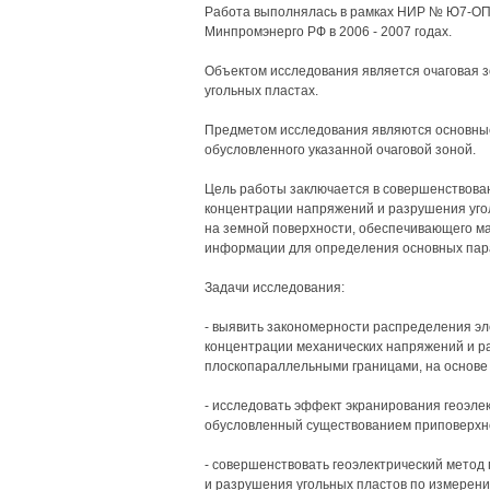
Работа выполнялась в рамках НИР № Ю7-ОПН
Минпромэнерго РФ в 2006 - 2007 годах.
Объектом исследования является очаговая 
угольных пластах.
Предметом исследования являются основные
обусловленного указанной очаговой зоной.
Цель работы заключается в совершенствован
концентрации напряжений и разрушения угол
на земной поверхности, обеспечивающего м
информации для определения основных пара
Задачи исследования:
- выявить закономерности распределения эл
концентрации механических напряжений и ра
плоскопараллельными границами, на основе 
- исследовать эффект экранирования геоэлек
обусловленный существованием приповерхнос
- совершенствовать геоэлектрический метод
и разрушения угольных пластов по измерени