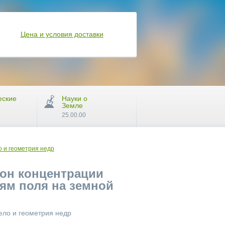
Цена и условия доставки
еские
Науки о
Земле
25.00.00
 и геометрия недр
зон концентрации
ям поля на земной
ело и геометрия недр