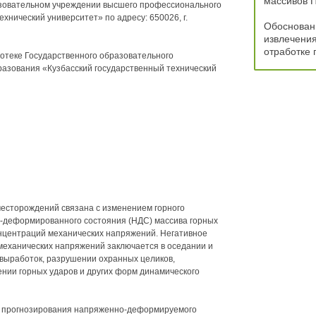
массивов 
разовательном учреждении высшего профессионального
хнический университет» по адресу: 650026, г.
Обоснован
извлечения
отработке 
отеке Государственного образовательного
азования «Кузбасский государственный технический
месторождений связана с изменением горного
-деформированного состояния (НДС) массива горных
концентраций механических напряжений. Негативное
механических напряжений заключается в оседании и
выработок, разрушении охранных целиков,
нии горных ударов и других форм динамического
 прогнозирования напряженно-деформируемого