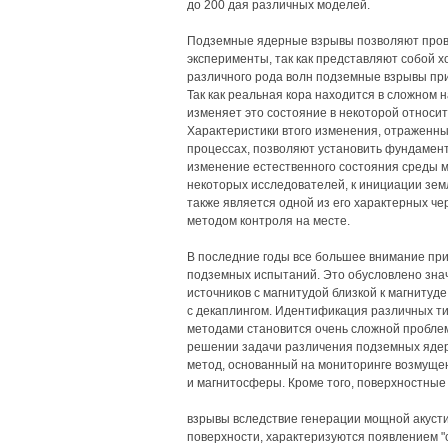
до 200 дая различных моделей.
Подземные ядерные взрывы позволяют пров
эксперименты, так как представляют собой 
различного рода волн подземные взрывы пр
Так как реальная кора находится в сложном
изменяет это состояние в некоторой относит
Характеристики втого изменения, отраженные
процессах, позволяют установить фундамент
изменение естественного состояния среды м
некоторых исследователей, к инициации зем
также является одной из его характерных ч
методом контроля на месте.
В последние годы все большее внимание пр
подземных испытаний. Это обусловлено зна
источников с магнитудой близкой к магнитуде
с декаплингом. Идентификация различных тип
методами становится очень сложной проблем
решении задачи различения подземных яде
метод, основанный на мониторинге возмущ
и магнитосферы. Кроме того, поверхностные
взрывы вследствие генерации мощной акуст
поверхности, характеризуются появлением "