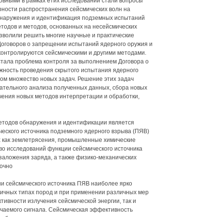
сновными в рамках етих исследований стали вопросы
рности распространения сейсмических волн на
бнаружения и идентификация подземных испытаний
тодов и методов, основанных на несейсмических
зволили решить многие научные и практические
оговоров о запрещении испытаний ядерного оружия и
контролируются сейсмическими и другими методами.
стала проблема контроля за выполнением Договора о
жность проведения скрытого испытания ядерного
ом множество новых задач. Решение этих задач
ательного анализа полученных данных, сбора новых
чения новых методов интерпретации и обработки,
методов обнаружения и идентификации является
еского источника подземного ядерного взрыва (ПЯВ)
их как землетрясения, промышленные химические
тво исследований функции сейсмического источника
 заложения заряда, а также физико-механических
очно
ии сейсмического источника ПЯВ наиболее ярко
личных типах пород и при применении различных мер
тивности излучения сейсмической энергии, так и
чаемого сигнала. Сейсмическая эффективность