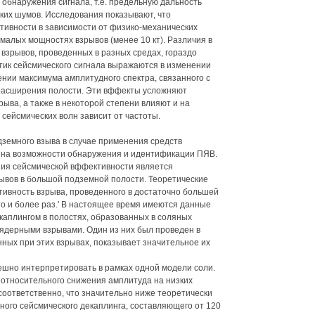
обнаружения сигнала, т.е. предельную дальность
ких шумов. Исследования показывают, что
ивности в зависимости от физико-механических
алых мощностях взрывов (менее 10 кт). Различия в
зрывов, проведенных в разных средах, гораздо
ик сейсмического сигнала выражаются в изменении
нении максимума амплитудного спектра, связанного с
расширения полости. Эти вффекты усложняют
ыва, а также в некоторой степени влияют и на
 сейсмических волн зависит от частоты.
земного взыва в случае применения средств
т на возможности обнаружения и идентификации ПЯВ.
я сейсмической вффективности является
ывов в большой подземной полости. Теоретические
тивность взрыва, проведенного в достаточно большей
то и более раз.' В настоящее время имеются данные
каплингом в полостях, образованных в соляных
дерными взрывами. Один из них был проведен в
ных при этих взрывах, показывает значительное их
пешно интерпретировать в рамках одной модели соли.
 относительного снижения амплитуда на низких
 соответственно, что значительно ниже теоретически
ого сейсмического декаплинга, составляющего от 120