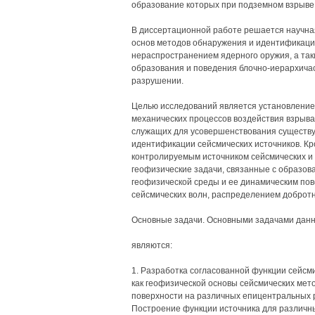
образование которых при подземном взрыве
В диссертационной работе решается научная
основ методов обнаружения и идентификаци
нераспространением ядерного оружия, а та
образования и поведения блочно-иерархича
разрушении.
Целью исследований является установление
механических процессов воздействия взрыва 
служащих для усовершенствования существу
идентификации сейсмических источников. Кр
контролируемым источником сейсмических и 
геофизические задачи, связанные с образов
геофизической среды и ее динамическим по
сейсмических волн, распределением добротно
Основные задачи. Основными задачами дан
являются:
1. Разработка согласованной функции сейсми
как геофизической основы сейсмических мет
поверхности на различных епицентральных р
Построение функции источника для различн