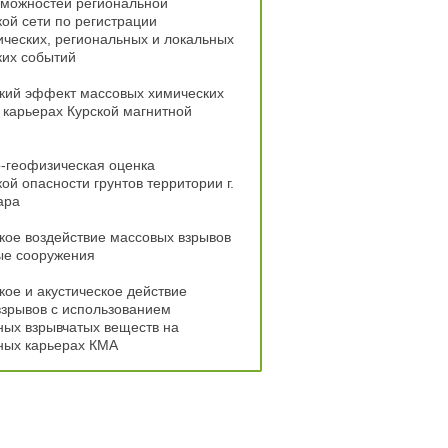
зможностей региональной
ой сети по регистрации
ческих, региональных и локальных
ких событий
кий эффект массовых химических
 карьерах Курской магнитной
-геофизическая оценка
ой опасности грунтов территории г.
ара
ое воздействие массовых взрывов
ые сооружения
ое и акустическое действие
зрывов с использованием
ых взрывчатых веществ на
ных карьерах КМА