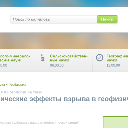
Найти
лого-минерало-
Сельскохозяйствен-
Географич
еские науки
ные науки
науки
00.00
06.00.00
11.00.00
уки
»
Геофизика
я по геологии на тему
тические эффекты взрыва в геофизи
ические эффекты взрыва в геофизической среде"