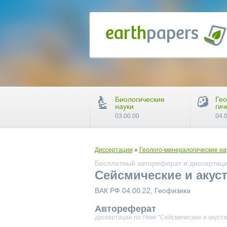
Биологические
Гео
науки
гич
03.00.00
04.
Диссертации
»
Геолого-минералогические на
Бесплатный автореферат и диссертаци
Сейсмические и акус
ВАК РФ 04.00.22, Геофизика
Автореферат
диссертации по теме "Сейсмические и акуст