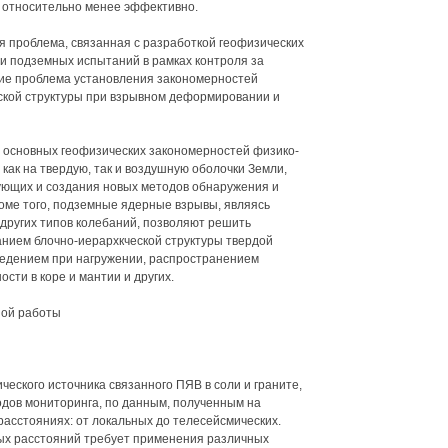
 относительно менее эффективно.
 проблема, связанная с разработкой геофизических
и подземных испытаний в рамках контроля за
кие проблема установления закономерностей
ской структуры при взрывном деформировании и
 основных геофизических закономерностей физико-
как на твердую, так и воздушную оболочки Земли,
ющих и создания новых методов обнаружения и
оме того, подземные ядерные взрывы, являясь
других типов колебаний, позволяют решить
анием блочно-иерархкческой структуры твердой
ведением при нагружении, распространением
сти в коре и мантии и других.
ной работы
ческого источника связанного ПЯВ в соли и граните,
одов мониторинга, по данным, полученным на
асстояниях: от локальных до телесейсмических.
ых расстояний требует применения различных