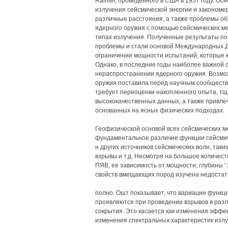
Rainier, проведенного в США в 1957 году. О
излучения сейсмической энергии и закономе
различные расстояния, а также проблемы о
ядерного оружия с помощью сейсмических ме
типах излучения. Полученные результаты по
проблемы и стали основой Международных Д
ограничении мощности испытаний, которые 
Однако, в последние годы наиболее важной 
нераспространении ядерного оружия. Возмо
оружия поставила перед научным сообществ
требует переоценки накопленного опыта, тщ
высококачественных данных, а также привле
основанных на ясных физических подходах.
Геофизической основой всех сейсмических 
фундаментальное различие функции сейсмич
н других источников сейсмических волн, так
взрывы и т.д. Несмотря на большое количес
ПЯВ, ее зависимость от мощности, глубины '
свойств вмещающих пород изучена недостат
полно. Ошт показывает, что вариации функц
проявляются при проведении взрывов в раз
сокрытия. Это касается как изменения эффек
изменения спектральных характеристик излу