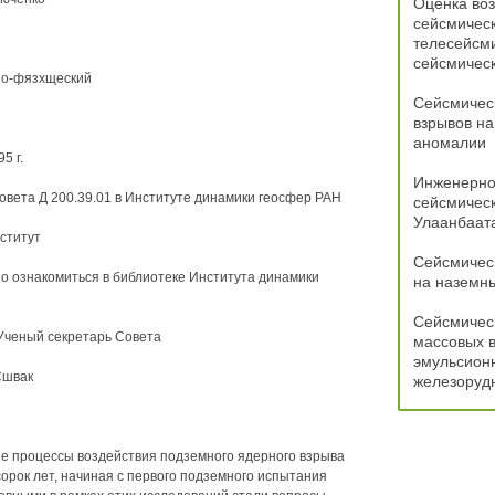
Оценка во
сейсмическ
телесейсми
сейсмичес
но-фязхщеский
Сейсмичес
взрывов на
аномалии
5 г.
Инженерно
овета Д 200.39.01 в Институте динамики геосфер РАН
сейсмическ
Улаанбаат
нститут
Сейсмическ
о ознакомиться в библиотеке Института динамики
на наземн
Сейсмическ
 Ученый секретарь Совета
массовых в
эмульсионн
Сшвак
железоруд
е процессы воздействия подземного ядерного взрыва
орок лет, начиная с первого подземного испытания