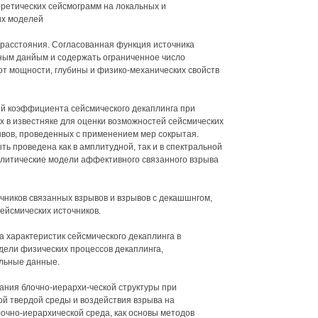
оретических сейсмограмм на локальных и
их моделей
расстояния. Согласованная функция источника
ным данйым и содержать ограниченное число
т мощности, глубины и физико-механических свойств
ий коэффициента сейсмического декаплинга при
х в известняке для оценки возможностей сейсмических
вов, проведенных с применением мер сокрытая.
ь проведена как в амплитудной, так и в спектральной
алитические модели аффективного связанного взрыва
чников связанных взрывов и взрывов с декашшнгом,
ейсмических источников.
а характеристик сейсмического декаплинга в
дели физических процессов декаплинга,
льные данные.
ния блочно-иерархи-ческой структуры при
 твердой среды и воздействия взрыва на
чно-иерархической среда, как основы методов