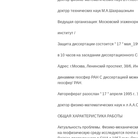
доктрр технических наук М.А.Шахрашэньян
Ведущая организация: Московский згажензр
институт /
Защита диссертации состоится " 17 " мая_199
в 10 часов на заседании диссертационного С
Адрес: г.Москва, Ленинский проспект, 38/6, И
динамики геосфер РАН С диссертацией можн
геосфер' РАН.
Автореферат разослан " 17 " апреля 1995 г..
доктор физико-математических наук н л А.А.
ОБЩАЯ ХАРАКТЕРИСТИКА РАБОТЫ
Актуальность проблемы. Физико-механически
на геофизическую среду исследуются почти с