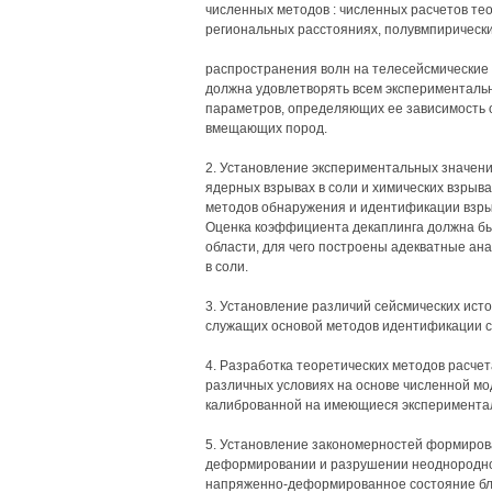
численных методов : численных расчетов те
региональных расстояниях, полувмпирическ
распространения волн на телесейсмические 
должна удовлетворять всем эксперименталь
параметров, определяющих ее зависимость о
вмещающих пород.
2. Установление экспериментальных значен
ядерных взрывах в соли и химических взрыва
методов обнаружения и идентификации взры
Оценка коэффициента декаплинга должна быт
области, для чего построены адекватные ан
в соли.
3. Установление различий сейсмических исто
служащих основой методов идентификации с
4. Разработка теоретических методов расчет
различных условиях на основе численной мо
калиброванной на имеющиеся эксперимента
5. Установление закономерностей формирова
деформировании и разрушении неоднородной
напряженно-деформированное состояние бло