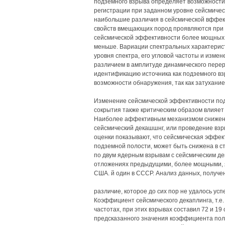
подземного взрыва определяет возможности 
регистрации при заданном уровне сейсмичес
наибольшие различия в сейсмической вффект
свойств вмещающих пород проявляются при м
сейсмической эффективности более мощных в
меньше. Вариации спектральных характерист
уровня спектра, его угловой частоты и изме
различием в амплитуде динамического пере
идентификацию источника как подземного взр
возможности обнаружения, так как затухание
Изменение сейсмической эффективности под
сокрытия также критическим образом влияе
Наиболее аффективным механизмом снижени
сейсмический декашшнг, или проведение взр
оценки показывают, что сейсмическая эффек
подземной полости, может быть снижена в с
по двум ядерным взрывам с сейсмическим де
отложениях предыдущими, более мощными, я
США. й один в СССР. Анализ данных, получен
различие, которое до сих пор не удалось ус
Коэффициент сейсмического декаплинга, т.е.
частотах, при этих взрывах составил 72 и 19
предсказанного значения коэффициента полн