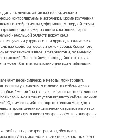
одить различные активные геофизические
хорошо контролируемые источники. Кроме излучения
иводят к необратимым деформациям твердой среды.
 напряженно-деформированном состоянии, взрыв
ельно небольшой области вокруг себя.
 в излучении упругих волн и других динамических
альные свойства геофизической среды. Кроме того,
онет проявиться в виде: афтершоков и, по мнению
летрясений. Послесейсмическое действие взрыва
ерт и может быть использовано для идентификации
ивлекают несейсмические методы мониторинга
чительным увеличением количества сейсмических
 слабых ( менее 1 кт) взрывов и взрывов, проведенных
ов источников в таких условиях чисто сейсмическими
ой. Одним из наиболее перспективных методов в
рных и промышленных химических взрывов является
ений внешних оболочек атмосферы Земли: ионосферы
ической волны, распространяющейся вдоль
связанных" квазигармонических поверхностных волн,