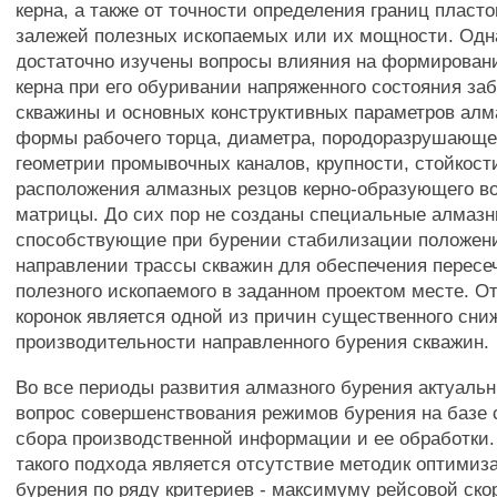
керна, а также от точности определения границ пласто
залежей полезных ископаемых или их мощности. Одн
достаточно изучены вопросы влияния на формировани
керна при его обуривании напряженного состояния заб
скважины и основных конструктивных параметров алм
формы рабочего торца, диаметра, породоразрушающ
геометрии промывочных каналов, крупности, стойкост
расположения алмазных резцов керно-образующего в
матрицы. До сих пор не созданы специальные алмазн
способствующие при бурении стабилизации положени
направлении трассы скважин для обеспечения пересе
полезного ископаемого в заданном проектом месте. О
коронок является одной из причин существенного сни
производительности направленного бурения скважин.
Во все периоды развития алмазного бурения актуаль
вопрос совершенствования режимов бурения на базе 
сбора производственной информации и ее обработки.
такого подхода является отсутствие методик оптими
бурения по ряду критериев - максимуму рейсовой ск