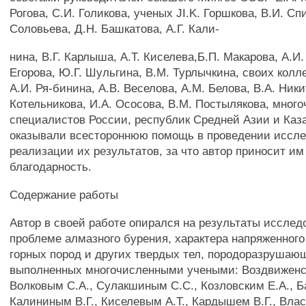
Рогова, С.И. Голикова, ученых JI.K. Горшкова, В.И. Сп
Соловьева, Д.Н. Башкатова, А.Г. Кали-
нина, В.Г. Карлыша, А.Т. Киселева,Б.П. Макарова, А.И.
Егорова, Ю.Г. Шульгина, В.М. Турлычкина, своих колле
А.И. Ря-бинина, A.B. Веселова, A.M. Белова, В.А. Ники
Котельникова, И.А. Ососова, В.М. Постылякова, мног
специалистов России, республик Средней Азии и Каза
оказывали всестороннюю помощь в проведении иссл
реализации их результатов, за что автор приносит им
благодарность.
Содержание работы
Автор в своей работе опирался на результаты исслед
проблеме алмазного бурения, характера напряженного
горных пород и других твердых тел, породоразрушаю
выполненных многочисленными учеными: Воздвиженс
Волковым С.А., Сулакшиным С.С., Козловским Е.А., 
Калининым В.Г., Киселевым А.Т., Кардышем В.Г., Влас