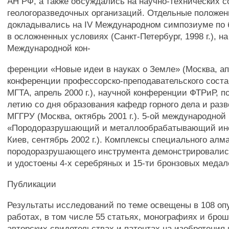
АН РФ, а также обсуждались на научно-технических 
геологоразведочных организаций. Отдельные положен
докладывались на IV Международном симпозиуме по
в осложненных условиях (Санкт-Петербург, 1998 г.), на
Международной кон-
ференции «Новые идеи в науках о Земле» (Москва, апр
конференции профессорско-преподавательского соста
МГТА, апрель 2000 г.), научной конференции ФТРиР, п
летию со дня образования кафедр горного дела и раз
МГГРУ (Москва, октябрь 2001 г.). 5-ой международно
«Породоразрушающий и металлообрабатывающий инст
Киев, сентябрь 2002 г.). Комплексы специального алм
породоразрушающего инструмента демонстрировали
и удостоены 4-х серебряных и 15-ти бронзовых медал
Публикации
Результаты исследований по теме освещены в 108 о
работах, в том числе 55 статьях, монографиях и бро
авторских свидетельствах и патентах на изобретения