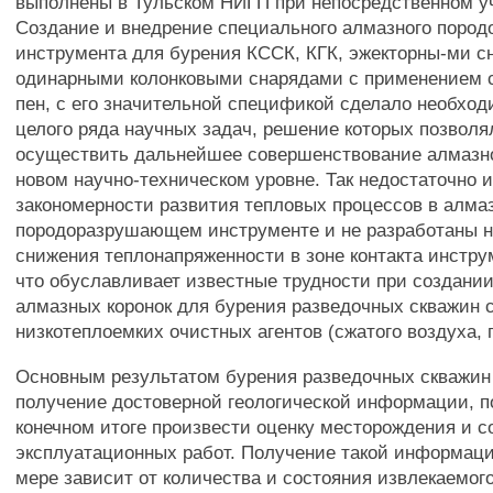
выполнены в Тульском НИГП при непосредственном уч
Создание и внедрение специального алмазного поро
инструмента для бурения КССК, КГК, эжекторны-ми с
одинарными колонковыми снарядами с применением с
пен, с его значительной спецификой сделало необхо
целого ряда научных задач, решение которых позволя
осуществить дальнейшее совершенствование алмазно
новом научно-техническом уровне. Так недостаточно 
закономерности развития тепловых процессов в алма
породоразрушающем инструменте и не разработаны 
снижения теплонапряженности в зоне контакта инстру
что обуславливает известные трудности при создани
алмазных коронок для бурения разведочных скважин 
низкотеплоемких очистных агентов (сжатого воздуха, 
Основным результатом бурения разведочных скважин
получение достоверной геологической информации, 
конечном итоге произвести оценку месторождения и с
эксплуатационных работ. Получение такой информаци
мере зависит от количества и состояния извлекаемог