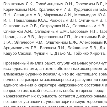
Горшковым Л.К., Голубинцевым О.Н., Гореликом В.Г., 
Корниловым Н.И., Крагельским И.В., Кудряшовым Б.Б.
П.Н., Левицким А.З., Марковым А.И., Меламедом Ю.А
И.П., Пешаловым Ю.А., Рожковым В.П.,Онтциным В.П.
Ошкординым О.В., Остроушко И.А., Соловьевым Н.В.,
Спива-ком А.И., Селедкиным Е.М., Егоровым Н.Г., Тар
Царицыным В.В., Черепановым Г.П., Чихоткиным В.Ф
JI.A., Эйгелесом P.M., Эпштейном Е.Ф., Алексеевым Ю
Арцимовичем Г.В., Бароном Л.И., Байдю-ком Б.В., Дж.
Кацуро Сасаки, Фудзии Т., Дзако М., Тойхико Хиро-та,
Проведенный анализ работ, опубликованных упомяну
исследователями, а также собственные эксперимента
алмазному бурению показали, что до настоящего вре
полностью раскрыты закономерности разрушения горн
единого мнения о характере напряженного состояния 
вопрос о том, какой показатель свойств горных пород
характеризует их буримость остается дискуссионным.
позволяет установить удовлетворительную корреляц