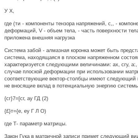
У X,
где (ти - компоненты тензора напряжений, с,, - компон
деформаций, V - объем тела, - часть поверхности тела
приложена внешняя нагрузка
Система забой - алмазная коронка может быть предст
система, находящаяся в плоском напряженном состоя
характеризуется следующими величинами: ах, сгу, а:, 
случае плоской деформации при использовании матр
соответствующие вектор-столбцы имеют следующий 
не вносящие вклад в потенциальную энергию системы
{сг}7=[сг, ау ГД (2)
{£}т={е, еу Г Л О)
где Т- параметр матрицы.
Закон Гука в матричной записи примет следующий ви