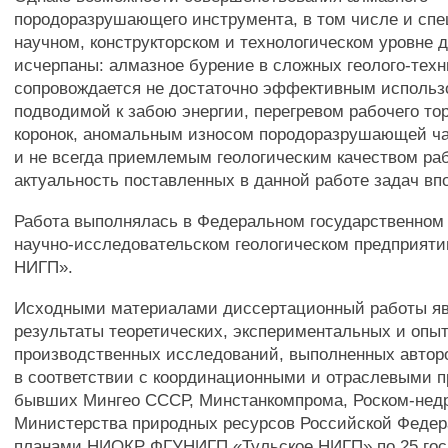
породоразрушающего инструмента, в том числе и спе
научном, конструкторском и технологическом уровне д
исчерпаны: алмазное бурение в сложных геолого-тех
сопровождается не достаточно эффективным исполь
подводимой к забою энергии, перегревом рабочего то
коронок, аномальным износом породоразрушающей ч
и не всегда приемлемым геологическим качеством раб
актуальность поставленных в данной работе задач вп
Работа выполнялась в Федеральном государственном
научно-исследовательском геологическом предприяти
НИГП».
Исходными материалами диссертационный работы я
результаты теоретических, экспериментальных и опыт
производственных исследований, выполненных автором
в соответствии с координационными и отраслевыми 
бывших Мингео СССР, Минстанкомпрома, Роском-нед
Министерства природных ресурсов Российской Федер
планами НИОКР ФГУНИГП «Тульское НИГП» по 25 го