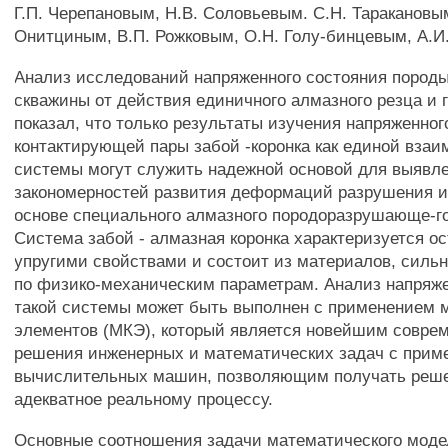
Г.П. Черепановым, Н.В. Соловьевым. С.Н. Таракановым
Онитциным, В.П. Рожковым, О.Н. Голу-бинцевым, А.И
Анализ исследований напряженного состояния породы
скважины от действия единичного алмазного резца и 
показал, что только результаты изучения напряженног
контактирующей пары забой -коронка как единой вз
системы могут служить надежной основой для выявл
закономерностей развития деформаций разрушения и
основе специального алмазного породоразрушающе-го
Система забой - алмазная коронка характеризуется о
упругими свойствами и состоит из материалов, сил
по физико-механическим параметрам. Анализ напряже
такой системы может быть выполнен с применением 
элементов (МКЭ), который является новейшим совр
решения инженерных и математических задач с прим
вычислительных машин, позволяющим получать реш
адекватное реальному процессу.
Основные соотношения задачи математического мод