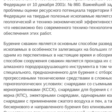
Федерации от 10 декабря 2001г. № 860. Важнейшей з
проблемы оценки ресурсного потенциала территории 
Федерации на твердые полезные ископаемые являет
геологической и технико-экономической эффективност
что невозможно без современного технико-технологич
обеспечения этих работ.
Бурение скважин является основным способом разве
ископаемых в особенности залегающих на больших г
одним из перспективных в настоящее время и обозр
способом сооружения скважин является проходка их 
алмазного породоразрушающего инструмента в том ч
специального, предназначенного для бурения с отбор
прогрессивными техническими средствами в сложны
горногеологических условиях: снарядами со съемным
керноприемннками (КССК), снарядами для бурения с 
керна (КПС), эжекторными снарядами, одинарными к
снарядами с применением сжатого воздуха и пен, а т
бескернового и направленного бурения без клиновым