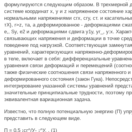
формулируются следующим образом. В трехмерной д
системе координат х, у и z напряженное состояние ха
нормальными напряжениями сгх, сгу, ст. и касатель
тХ}, r>z, та, а деформированное - деформациями сжа
е,, Sy, е2 и деформациями сдвига у1у, уг_, у:х. Харак
связывающих напряжения и деформации в точке сред
поведение под нагрузкой. Соответствующая замкнута
уравнений, характеризующих напряженно-деформиро
в теле, включает в себя: дифференциальные уравнен
уравнения связи деформаций и перемещений (соотно
также физические соотношения связи напряженного и
деформированного состояния (закон Гука). Непосредс
интегрирование указанной системы уравнений предст
значительные принципиальные трудности, поэтому п
эквивалентная вариационная задача.
Известно, что полную потенциальную энергию (П) упр
представить в следующем виде.
П = 0,5 ¡сг^/У- ¡^У, , (1)