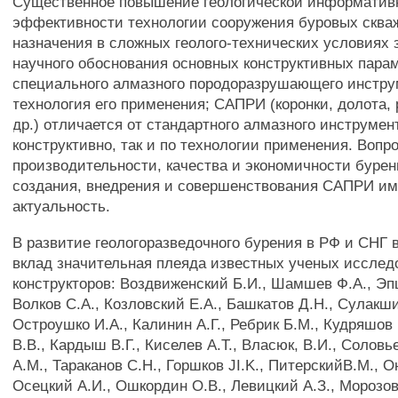
Существенное повышение геологической информатив
эффективности технологии сооружения буровых сква
назначения в сложных геолого-технических условиях 
научного обоснования основных конструктивных пара
специального алмазного породоразрушающего инстру
технология его применения; САПРИ (коронки, долота,
др.) отличается от стандартного алмазного инструмент
конструктивно, так и по технологии применения. Воп
производительности, качества и экономичности буре
создания, внедрения и совершенствования САПРИ и
актуальность.
В развитие геологоразведочного бурения в РФ и СНГ 
вклад значительная плеяда известных ученых исслед
конструкторов: Воздвиженский Б.И., Шамшев Ф.А., Эп
Волков С.А., Козловский Е.А., Башкатов Д.Н., Сулакши
Остроушко И.А., Калинин А.Г., Ребрик Б.М., Кудряшов
В.В., Кардыш В.Г., Киселев А.Т., Власюк, В.И., Соловь
A.M., Тараканов С.Н., Горшков JI.K., ПитерскийВ.М., 
Осецкий А.И., Ошкордин О.В., Левицкий А.З., Морозов