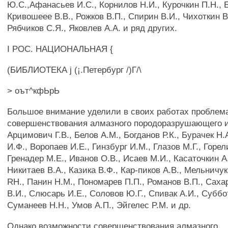
Ю.С.,Афанасьев И.С., Корнилов Н.И., Курочкин П.Н., Б
Кривошеее В.В., Рожков В.П., Спирин В.И., Чихоткин В.
Рябчиков С.Я., Яковлев A.A. и ряд других.
I РОС. НАЦИОНАЛЬНАЯ {
(БИБЛИОТЕКА j (¡.Петербург /)Г/\
> оът^кфЬрЬ
Большое внимание уделили в своих работах проблем
совершенствования алмазного породоразрушающего 
Арцимович Г.В., Белов A.M., Богданов Р.К., Бурачек H.
И.Ф., Воропаев И.Е., Гинзбург И.М., Глазов М.Г., Горели
Гренадер М.Е., Иванов О.В., Исаев М.И., Касаточкин A
Никитаев В.А., Казика В.Ф., Кар-пиков A.B., Мельничу
RH., Панин Н.М., Пономарев П.П., Романов В.П., Саха
В.И., Слюсарь И.Е., Соловов Ю.Г., Спивак А.И., Суббо
Суманеев H.H., Умов А.П., Эйгелес P.M. и др.
Однако возможности совершенствования алмазного