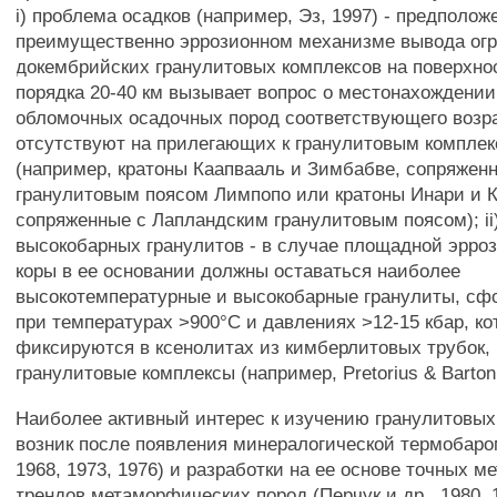
i) проблема осадков (например, Эз, 1997) - предполож
преимущественно эррозионном механизме вывода ог
докембрийских гранулитовых комплексов на поверхно
порядка 20-40 км вызывает вопрос о местонахождении
обломочных осадочных пород соответствующего возра
отсутствуют на прилегающих к гранулитовым комплек
(например, кратоны Каапвааль и Зимбабве, сопряжен
гранулитовым поясом Лимпопо или кратоны Инари и К
сопряженные с Лапландским гранулитовым поясом); ii
высокобарных гранулитов - в случае площадной эрро
коры в ее основании должны оставаться наиболее
высокотемпературные и высокобарные гранулиты, с
при температурах >900°С и давлениях >12-15 кбар, ко
фиксируются в ксенолитах из кимберлитовых трубок
гранулитовые комплексы (например, Pretorius & Barton,
Наиболее активный интерес к изучению гранулитовых
возник после появления минералогической термобаро
1968, 1973, 1976) и разработки на ее основе точных м
трендов метаморфических пород (Перчук и др., 1980, 