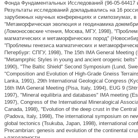
Фонда Фундаментальных Исследований (96-05-64417 и
Результаты исследований докладывались на 16 росси
зарубежных научных конференциях и симпозиумах, в 
"Метаморфическая эволюция и геодинамика докембри
(Ломоносовские чтения, Москва, МГУ, 1998), "Пробле
магматических и метаморфических пород" (Новосибирс
"Проблемы генезиса магматических и метаморфически
Петербург: СПГУ, 1998), The 15th IMA General Meeting (B
"Metamprphic Styles in young and ancient orogenic belts"
1990), "The Baltic Shield" Second Symposium (Lund, Swe
"Composition and Evolution of High-Grade Gneiss Terrains
Lanka, 1991), 29th International Geological Congress (Ky
16th IMA General Meeting (Pisa, Italy, 1994), EUG 9 (Sht
1997), "Mineral equilibria and databases" IMA meeting (Es
1997), Congress of the International Mineralogical Associa
Canada, 1998), "Evolution of the deep crust in the Central
(Padova, Italy, 1998), The international symposium on ne
global tectonics (Tsukuba, Japan, 1998), international con
Precambrian: genesis and evolution of the continental cru
ьлагодарности