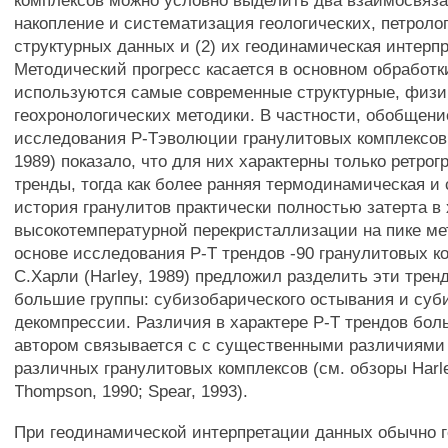
комплексов можно условно выделить два взаимосвязан
накопление и систематизация геологических, петроло
структурных данных и (2) их геодинамическая интерп
Методический прогресс касается в основном обработк
используются самые современные структурные, физи
геохронологических методики. В частности, обобщени
исследования Р-Тэволюции гранулитовых комплексов 
1989) показало, что для них характерны только ретрог
тренды, тогда как более ранняя термодинамическая и 
история гранулитов практически полностью затерта в 
высокотемпературной перекристаллизации на пике м
основе исследования Р-Т трендов -90 гранулитовых к
С.Харли (Harley, 1989) предложил разделить эти трен
большие группы: субизобарического остывания и суб
декомпрессии. Различия в характере Р-Т трендов бо
автором связывается с с существенными различиями
различных гранулитовых комплексов (см. обзоры Harle
Thompson, 1990; Spear, 1993).
При геодинамической интерпретации данных обычно г