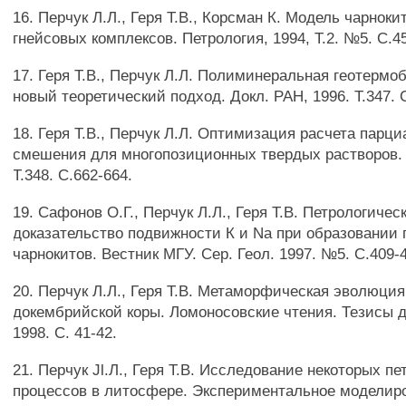
16. Перчук Л.Л., Геря Т.В., Корсман К. Модель чарнок
гнейсовых комплексов. Петрология, 1994, Т.2. №5. С.4
17. Геря Т.В., Перчук Л.Л. Полиминеральная геотермо
новый теоретический подход. Докл. РАН, 1996. Т.347. 
18. Геря Т.В., Перчук Л.Л. Оптимизация расчета парц
смешения для многопозиционных твердых растворов. 
Т.348. С.662-664.
19. Сафонов О.Г., Перчук Л.Л., Геря Т.В. Петрологичес
доказательство подвижности К и Na при образовании
чарнокитов. Вестник МГУ. Сер. Геол. 1997. №5. С.409-
20. Перчук Л.Л., Геря Т.В. Метаморфическая эволюци
докембрийской коры. Ломоносовские чтения. Тезисы д
1998. С. 41-42.
21. Перчук Jl.Л., Геря Т.В. Исследование некоторых п
процессов в литосфере. Экспериментальное моделир