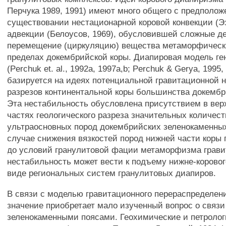
Перчука 1989, 1991) имеют много общего с предполож
существовании нестационарной коровой конвекции (Эз
адвекции (Белоусов, 1969), обусловившей сложные 
перемещение (циркуляцию) вещества метаморфическ
пределах докембрийской коры. Диапировая модель ге
(Perchuk et. al., 1992а, 1997а,b; Perchuk & Gerya, 1995,
базируется на идеях потенциальной гравитационной 
разрезов континентальной коры большинства докембр
Эта нестабильность обусловлена присутствием в вер
частях геологического разреза значительных количес
ультраосновных пород докембрийских зеленокаменных
случае снижения вязкостей пород нижней части коры 
до условий гранулитовой фации метаморфизма грав
нестабильность может вести к подъему нижне-коровог
виде региональных систем гранулитовых диапиров.
В связи с моделью гравитационного перераспределен
значение приобретает мало изученный вопрос о связи
зеленокаменными поясами. Геохимические и петролог