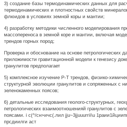
3) создание базы термодинамических данных для рас
термодинамических и плотностных свойств минералов
флюидов в условиях земной коры и мантии;
4) разработку методики численного моделирования пр
массопереноса в земной коре и мантии, включая мод
трендов горных пород;
Проверка и обоснование на основе петрологических д
приложимости гравитационной модели к генезису до
гранулитов предполагает
5) комплексное изучение Р-Т трендов, физико-химиче
структурной эволюции гранулитов и сопряженных с н
зеленокаменных поясов;
6) детальные исследования геолого-структурных, гео
петрологических взаимоотношенияй гранулитов с зе
поясами. i с(^/сн>ичс(.лил jju~3jjuuurrii\u 1раии1йци
прсдиилги аст