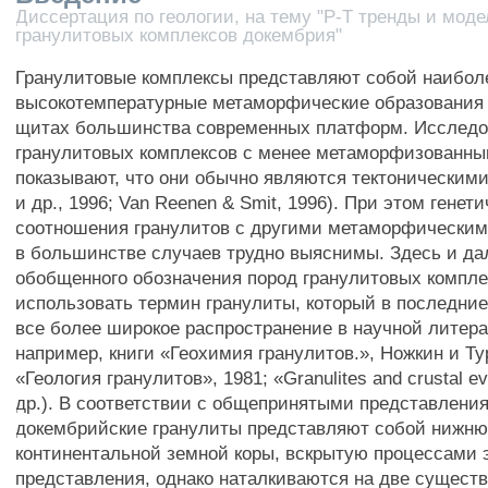
Диссертация по геологии, на тему "Р-Т тренды и мо
гранулитовых комплексов докембрия"
Гранулитовые комплексы представляют собой наибол
высокотемпературные метаморфические образования
щитах большинства современных платформ. Исследо
гранулитовых комплексов с менее метаморфизованн
показывают, что они обычно являются тектоническим
и др., 1996; Van Reenen & Smit, 1996). При этом генет
соотношения гранулитов с другими метаморфически
в большинстве случаев трудно выяснимы. Здесь и да
обобщенного обозначения пород гранулитовых компл
использовать термин гранулиты, который в последние
все более широкое распространение в научной литера
например, книги «Геохимия гранулитов.», Ножкин и Ту
«Геология гранулитов», 1981; «Granulites and crustal ev
др.). В соответствии с общепринятыми представлени
докембрийские гранулиты представляют собой нижню
континентальной земной коры, вскрытую процессами 
представления, однако наталкиваются на две сущест