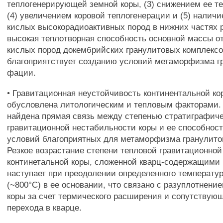
теплогенерирующей земной коры, (3) снижением ее т
(4) увеличением коровой теплогенерации и (5) налич
кислых высокорадиоактивных пород в нижних частях 
высокая теплотворная способность основной массы о
кислых пород докембрийских гранулитовых комплекс
благоприятствует созданию условий метаморфизма г
фации.
• Гравитационная неустойчивость континентальной к
обусловлена литологическим и тепловым факторами.
найдена прямая связь между степенью стратиграфич
гравитационной нестабильности коры и ее способност
условий благоприятных для метаморфизма гранулито
Резкое возрастание степени тепловой гравитационно
континетальной коры, сложенной кварц-содержащими
наступает при преодолении определенного температур
(~800°С) в ее основании, что связано с разуплотнени
коры за счет термического расширения и сопутствующ
перехода в кварце.