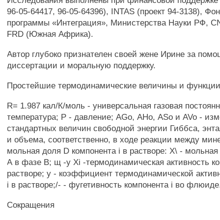
Исследования выполнены при финансовой поддержке
96-05-64417, 96-05-64396), INTAS (проект 94-3138), Фо
программы «Интеграция», Министерства Науки РФ, C
FRD (Южная Африка).
Автор глубоко признателен своей жене Ирине за помо
диссертации и моральную поддержку.
Простейшие термодинамические величины и функции
R= 1.987 кал/К/моль - универсальная газовая постоянн
температура; Р - давление; AGo, АНо, ASo и AVo - из
стандартных величин свободной энергии Гиббса, энта
и объема, соответственно, в ходе реакции между мине
мольная доля D компонента i в растворе: Х\ - мольна
А в фазе В; щ -у Xi -термодинамическая активность ко
растворе; у - коэффициент термодинамической актив
i в растворе;/- - фугетивность компонента i во флюиде
Сокращения