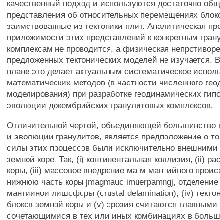
качественный подход и используются достаточно об
представления об относительных перемещениях блоко
заимствованные из тектоники плит. Аналитическая пр
приложимости этих представлений к конкретным гра
комплексам не проводится, а физическая непротивор
предложенных тектонических моделей не изучается. 
плане это делает актуальным систематическое испол
математических методов (в частности численного гео
моделирования) при разработке геодинамических гипо
эволюции докембрийских гранулитовых комплексов.
Отличительной чертой, объединяющей большинство г
и эволюции гранулитов, является предположение о т
силы этих процессов были исключительно внешними 
земной коре. Так, (i) континентальная коллизия, (ii) 
коры, (iii) массовое внедрение магм мантийного прои
нижнюю часть коры jmagmauc imuerpamngj, отделение
мантиинои лишсфсры (crustal delamination), (iv) тект
блоков земной коры и (v) эрозия считаются главными
сочетающимися в тех или иных комбинациях в боль