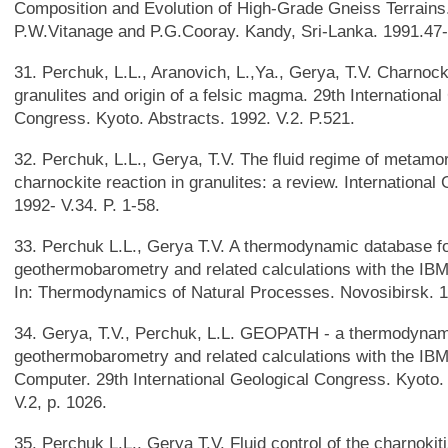
Composition and Evolution of High-Grade Gneiss Terrains
P.W.Vitanage and P.G.Cooray. Kandy, Sri-Lanka. 1991.47-
31. Perchuk, L.L., Aranovich, L.,Ya., Gerya, T.V. Charnocki
granulites and origin of a felsic magma. 29th International
Congress. Kyoto. Abstracts. 1992. V.2. P.521.
32. Perchuk, L.L., Gerya, T.V. The fluid regime of metam
charnockite reaction in granulites: a review. Internationa
1992- V.34. P. 1-58.
33. Perchuk L.L., Gerya T.V. A thermodynamic database f
geothermobarometry and related calculations with the IB
In: Thermodynamics of Natural Processes. Novosibirsk. 1
34. Gerya, T.V., Perchuk, L.L. GEOPATH - a thermodynam
geothermobarometry and related calculations with the I
Computer. 29th International Geological Congress. Kyoto.
V.2, p. 1026.
35. Perchuk L.L., Gerya T.V. Fluid control of the charnokit