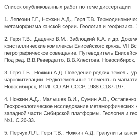
Список опубликованных работ по теме диссертации
1. Лепезин Г.Г., Ножкин А.Д., Геря Т.В. Термодинамич
метаморфизма канской серии. Геология и геофизика. 19
2. Геря Т.В., Даценко В.М., Заблоцкий К.А. и др. Доке
кристаллические комплексы Енисейского кряжа. VII В
петрографическое совещание. Путеводитель Енисейск
Под ред. В.В.Ревердатго, В.В.Хлестова. Новосибирск, 
3. Геря Т.В., Ножкин А.Д. Поведение редких земель, у
чарнокитизации. Редкоземельные элементы в магмати
Новосибирск, ИГИГ СО АН СССР, 1988.С.187-197.
4. Ножкин А.Д., Малышев В.И., Сумин A.B., Остапенко Е
Геохронологическое исследование метаморфических 
западной части Сибирской платформы. Геология и гео
№1. С.26-33.
5. Перчук Л.Л., Геря Т.В., Ножкин А.Д. Гранулиты канс