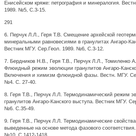
Енисейском кряже: петрография и минералогия. Вестн
1989. №5, С.3-15.
291
6. Перчук Л.Л., Геря T.B. Смещение архейской геотер
минеральными равновесиями в гранулитах Ангаро-Кан
Вестник МГУ. Сер.Геол. 1989. №6, С.3-12.
7. Бердников Н.В., Геря Т.В., Перчук Л.Л., Томиленко A.
Флюидный режим эволюции гранулитов Ангаро-Канско
Включения и химизм флюидной фазы. Вестн. МГУ. Сер
№4. С. 27-40.
8. Геря Т.В., Перчук Л.Л. Термодинамический режим 
гранулитов Ангаро-Канского выступа. Вестник МГУ. Сер
№6. С.35-49.
9. Геря Т.В., Перчук Л.Л. Термодинамические свойств
выведенные на основе метода фазового соответствия.
№10. С.1412-1418.