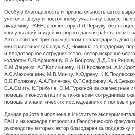
Особую благодарность и признательность автор выра
учителю, другу и постоянному участнику совместных
академику РАЕН, профессору Л.Л.Перчуку, без неоце
консультаций и идей котророго данная работа не могл
Автор считает приятным долгом поблагодарить доктор
минералогических наук А.Д.Ножкина за поддержку пер
и плодотворное сотрудничество. Автор искренне благ
коллегам Л.Я.Арановичу, В.А.Боброву, Д.Д.Ван Ринену
В.М.Даценко, А.Г.Калиничеву, Н.Н.Косяковой, А.И.Крото
А.С.Мехоношину, М.В.Минцу, К.Одрену, К.К.Подлесско
В.Б.Полякову, А.А.Полякову, О.Г.Сафонову, А.И.Сезько
С.А.Смиту, К.Трибуле, О.М.Туркиной за совместные и
помощь и консультации а также всем сотрудникам о
помощь в аналитических исследованиях и полевых ра
Данная работа выполнена в Институте эксперимента
РАН и на кафедре петрологии Геологического факульт
руководству которых автор благодарен за поддержку 