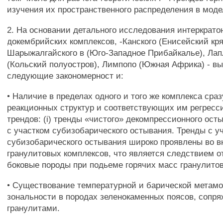
изучения их пространственного распределения в моде
2. На основании детального исследования интеркрато
докембрийских комплексов, -Канского (Енисейский кря
Шарыжалгайского в (Юго-Западное Прибайкалье), Лап
(Кольский полуостров), Лимпопо (Южная Африка) - в
следующие закономерност и:
• Наличие в пределах одного и того же комплекса сраз
реакционных структур и соответствующих им регресс
трендов: (i) тренды «чистого» декомпрессионного осты
с участком субизобарического остывания. Тренды с у
субизобарического остывания широко проявлены во в
гранулитовых комплексов, что является следствием от
боковые породы при подьеме горячих масс гранулитов
• Существование температурной и барической метам
зональности в породах зеленокаменных поясов, сопр
гранулитами.