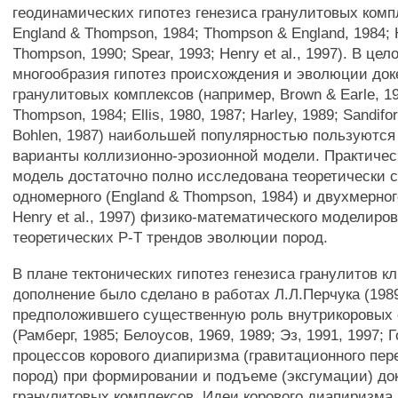
геодинамических гипотез генезиса гранулитовых комп
England & Thompson, 1984; Thompson & England, 1984; H
Thompson, 1990; Spear, 1993; Henry et al., 1997). В це
многообразия гипотез происхождения и эволюции до
гранулитовых комплексов (например, Brown & Earle, 19
Thompson, 1984; Ellis, 1980, 1987; Harley, 1989; Sandifo
Bohlen, 1987) наибольшей популярностью пользуются
варианты коллизионно-эрозионной модели. Практичес
модель достаточно полно исследована теоретически 
одномерного (England & Thompson, 1984) и двухмерног
Henry et al., 1997) физико-математического моделиро
теоретических Р-Т трендов эволюции пород.
В плане тектонических гипотез генезиса гранулитов к
дополнение было сделано в работах Л.Л.Перчука (1989
предположившего существенную роль внутрикоровых 
(Рамберг, 1985; Белоусов, 1969, 1989; Эз, 1991, 1997; 
процессов корового диапиризма (гравитационного пе
пород) при формировании и подъеме (эксгумации) д
гранулитовых комплексов. Идеи корового диапиризма 