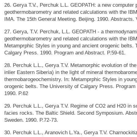
26. Gerya T.V., Perchuk L.L. GEOPATH: a new computer 
geothermobarometry and related calculations with the IB
IMA. The 15th General Meeting. Beijing. 1990. Abstracts. V
27. Gerya, T.V. Perchuk, L.L. GEOPATH - a thermodynami
geothermobarometry and related calculations with the IB
Metamprphic Styles in young and ancient orogenic belts. 
Calgary Press. 1990. Program and Abstract. P.59-61.
28. Perchuk L.L., Gerya T.V. Metamorphic evolution of t
inlier Eastern Siberia) in the light of mineral thermobarome
thermobarogeochemistry. In: Metamprphic Styles in young
orogenic belts. The University of Calgary Press. Program
1990. P.62
29. Perchuk L.L., Gerya T.V. Regime of CO2 and H20 in s
facies rocks. The Baltic Shield. Second Symposium. Abst
Sweden. 1990. P.72-73.
30. Perchuk L.L., Aranovich L.Ya., Gerya T.V. Charnockitiz