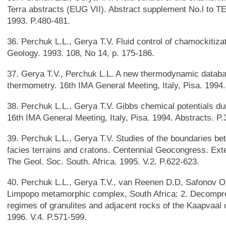
Terra abstracts (EUG VII). Abstract supplement No.l to T
1993. P.480-481.
36. Perchuk L.L., Gerya T.V. Fluid control of chamockitiza
Geology. 1993. 108, No 14, p. 175-186.
37. Gerya T.V., Perchuk L.L. A new thermodynamic databa
thermometry. 16th IMA General Meeting, Italy, Pisa. 1994.
38. Perchuk L.L., Gerya T.V. Gibbs chemical potentials dur
16th IMA General Meeting, Italy, Pisa. 1994. Abstracts. P.
39. Perchuk L.L., Gerya T.V. Studies of the boundaries be
facies terrains and cratons. Centennial Geocongress. Ext
The Geol. Soc. South. Africa. 1995. V.2. P.622-623.
40. Perchuk L.L., Gerya T.V., van Reenen D.D, Safonov O
Limpopo metamorphic complex, South Africa: 2. Decompr
regimes of granulites and adjacent rocks of the Kaapvaal 
1996. V.4. P.571-599.