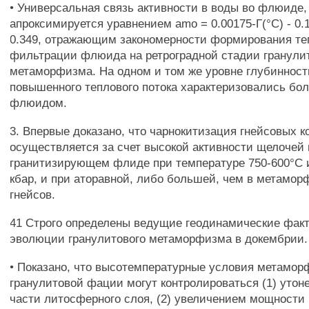
• Универсальная связь активности в воды во флюиде,
апроксимируется уравнением amo = 0.00175-Г(°С) - 0.1
0.349, отражающим закономерности формирования те
фильтрации флюида на ретроградной стадии гранули
метаморфизма. На одном и том же уровне глубинност
повышенного теплового потока характеризовались бо
флюидом.
3. Впервые доказано, что чарнокитизация гнейсовых 
осуществляется за счет высокой активности щелочей 
гранитизирующем флиде при температуре 750-600°С 
кбар, и при аторавной, либо большей, чем в метамо
гнейсов.
41 Строго определены ведущие геодинамические фак
эволюции гранулитового метаморфизма в докембрии.
• Показано, что высотемпературные условия метамо
гранулитовой фации могут контролироваться (1) уто
части литосферного слоя, (2) увеличением мощности