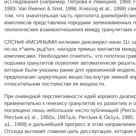
исследования (например, Петрова и Левицкий, 1984; 
1993; Van Reenen & Smit, 1996; Kreissig et al., 1999) с
том, что значительная часть протолита докембрийски
комплексов представлена породами зеленокаменных п
геологические взаимоотношения между гранулитами 
СЛСНиК-йМСИНЫМИ иилиами диксмирил иини 11с щу
по-оа л^аипь рьд!\ил. находок прямых контактов межд
комплексами. Необходимо отметить, что гипотеза гра
подъема гранулитов позволяет автоматически решит
которые были указаны ранее для эррозионной модели,
предполагает циркуляцию вещества внутри земной ко
относительном постоянстве ее мощности.
При очевидной перспективности идей корового диапи
применительно к генезису гранулитов их развитию и
посвящено лишь небольшое число публикаций (РегсЬи
РегсЬик е1 а!., 1992а, 1997а,Ь; РегсЬик & Ое1уа, 1995,
а1., 1999) и дальнейший прогресс в этом направлении
Отсюда вытекает главная цель диссертации, которая 