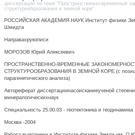
диссертации по теме "Пространственно-временные з
структурообразования в земной коре"
РОССИЙСКАЯ АКАДЕМИЯ НАУК Институт физики Зем
Шмидта
Направахрукописи
МОРОЗОВ Юрий Алексеевич
ПРОСТРАНСТВЕННО-ВРЕМЕННЫЕ ЗАКОНОМЕРНОС
СТРУКТУРООБРАЗОВАНИЯ В ЗЕМНОЙ КОРЕ (с позици
парагенетического анализа)
Автореферат диссертациинасоисканиеученой степени 
минералогическихнаук
Специальность 25.00.03 - геотектоника и геодинамика
Москва -2004
Работа выполнена в Институте физики Земли им. О