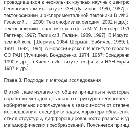
проводившихся в нескольких крупных научных центрах
Геологическом институте РАН [Лукьянов, 1980, 1987],
тектонофизики и экспериментальной тектоники В ИФЗ
Гзовский... , 2000; Тектонофизика сегодня, 2002 и др.]
тектонофизики Геологического ф-та МГУ [Гептнер, 197
Гептнер, 1997; Талицкий, Галкин, 1989, 1997]; В Иркут
земной коры [Шерман, 1984; Шерман, Бабичев, 1989; 
1991, 1992, 1994]; в Новосибирске в Институте геолог
СО РАН [Лучицкий, Бондаренко, 1974, 1967; Бондаренко
1990 и др.]; в Киеве в Институте геофизики НАН Укра
1987 и др.].
Глава 3. Подходы и методы исследования
В этой главе излагаются общие принципы и некоторы
наработки методов детального структурно-геологическ
избирательно используемые в зависимости от степен
исследования, специфики задач, характера обнаженн
стиля структуры, дифференцированности разреза и у
метаморфических преобразований. Поясняется принц