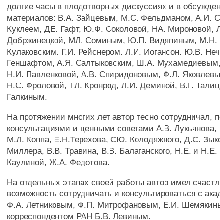
долгие часы в плодотворных дискуссиях и в обсужде
материалов: В.А. Зайцевым, М.С. Фельдманом, А.И. С
Куклеем, ДЕ. Гафт, Ю.Ф. Соколовой, НА. Мироновой, 
Добржинецкой, МЛ. Соминым, Ю.П. Видяпиным, М.Н. 
Кулаковским, Г.И. Рейснером, Л.И. Иогансон, Ю.В. Не
Геншафтом, А.Я. Салтыковским, Ш.А. Мухамедиевым,
Н.И. Павленковой, А.В. Спиридоновым, Ф.Л. Яковлев
Н.С. Фроловой, ТЛ. Кронрод, Л.И. Деминой, В.Г. Талиц
Галкиным.
На протяжении многих лет автор тесно сотрудничал, 
консультациями и ценными советами А.В. Лукьянова, 
М.Л. Коппа, Е.Н.Терехова, СЮ. Колодяжного, Д.С. Зык
Миллера, В.В. Травина, В.В. Балаганского, Н.Е. и Н.Е.
Каулиной, Ж.А. Федотова.
На отдельных этапах своей работы автор имел счаст
возможность сотрудничать и консультироваться с ак
Ф.А. Летниковым, Ф.П. Митрофановым, Е.И. Шемякин
корреспондентом РАН Б.В. Левиным.