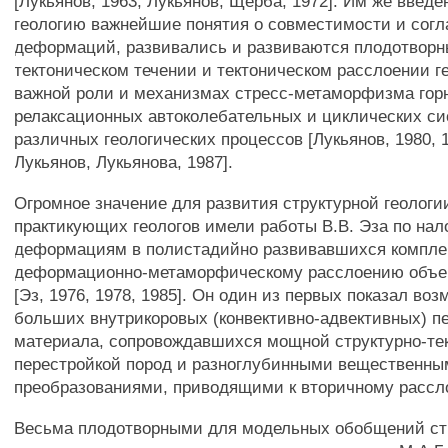
[Лукьянов, 1963; Лукьянов, Щерба, 1972]. Им же введ
геологию важнейшие понятия о совместимости и согл
деформаций, развивались и развиваются плодотворн
тектоническом течении и тектоническом расслоении г
важной роли и механизмах стресс-метаморфизма горн
релаксационных автоколебательных и циклических с
различных геологических процессов [Лукьянов, 1980, 1
Лукьянов, Лукьянова, 1987].
Огромное значение для развития структурной геологи
практикующих геологов имели работы В.В. Эза по на
деформациям в полистадийно развивавшихся компле
деформационно-метаморфическому расслоению объе
[Эз, 1976, 1978, 1985]. Он один из первых показал во
больших внутрикоровых (конвективно-адвективных) 
материала, сопровождавшихся мощной структурно-те
перестройкой пород и разноглубинными вещественн
преобразованиями, приводящими к вторичному рассл
Весьма плодотворными для модельных обобщений ст