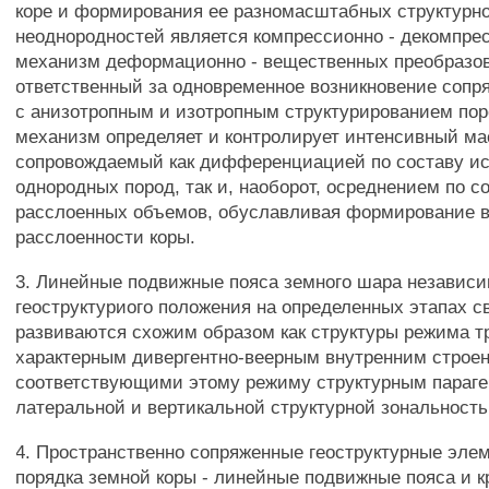
коре и формирования ее разномасштабных структурн
неоднородностей является компрессионно - декомпре
механизм деформационно - вещественных преобразо
ответственный за одновременное возникновение соп
с анизотропным и изотропным структурированием пор
механизм определяет и контролирует интенсивный ма
сопровождаемый как дифференциацией по составу и
однородных пород, так и, наоборот, осреднением по с
расслоенных объемов, обуславливая формирование 
расслоенности коры.
3. Линейные подвижные пояса земного шара независи
геоструктуриого положения на определенных этапах 
развиваются схожим образом как структуры режима т
характерным дивергентно-веерным внутренним строен
соответствующими этому режиму структурным параге
латеральной и вертикальной структурной зональност
4. Пространственно сопряженные геоструктурные эле
порядка земной коры - линейные подвижные пояса и к