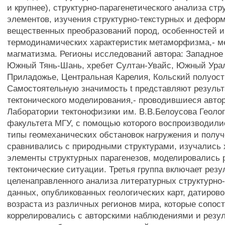
и крупнее), структурно-парагенетического анализа стр
элементов, изучения структурно-текстурных и дефор
вещественных преобразований пород, особенностей и
термодинамических характеристик метаморфизма,- м
магматизма. Регионы исследований автора: Западное
Южный Тянь-Шань, хребет Султан-Увайс, Южный Ура
Приладожье, Центральная Карелия, Кольский полуост
Самостоятельную значимость t представляют результ
тектонического моделирования,- проводившиеся авто
Лаборатории тектонофизики им. В.В.Белоусова Геолог
факультета МГУ, с помощью которого воспроизводили
типы геомеханических обстановок нагружения и полу
сравнивались с природными структурами, изучались 
элементы структурных парагенезов, моделировались 
тектонические ситуации. Третья группа включает резу
целенаправленного анализа литературных структурно-
данных, опубликованных геологических карт, датиров
возраста из различных регионов мира, которые сопос
коррелировались с авторскими наблюдениями и резу