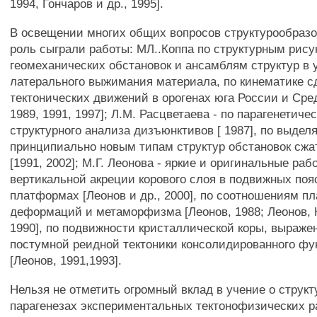
1994, Гончаров и др., 1995].
В освещении многих общих вопросов структурообраз
роль сыграли работы: МЛ..Коппа по структурным рису
геомеханических обстановок и ансамблям структур в 
латерального выжимания материала, по кинематике с
тектонических движений в орогенах юга России и Сре
1989, 1991, 1997]; Л.М. Расцветаева - по парагенетич
структурного анализа дизъюнктивов [ 1987], по выде
принципиально новым типам структур обстановок сжа
[1991, 2002]; М.Г. Леонова - яркие и оригинальные раб
вертикальной акреции корового слоя в подвижных поя
платформах [Леонов и др., 2000], по соотношениям п
деформаций и метаморфизма [Леонов, 1988; Леонов, 
1990], по подвижности кристаллической коры, выраже
постумной реидной тектоники консолидированного ф
[Леонов, 1991,1993].
Нельзя не отметить огромный вклад в учение о струк
парагенезах экспериментальных тектонофизических р