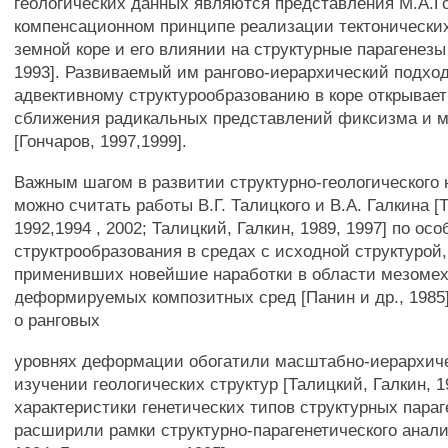
геологических данных являются представления М.А.Г
компенсационном принципе реализации тектонически
земной коре и его влиянии на структурные парагенезы 
1993]. Развиваемый им рангово-иерархический подход
адвективному структурообразованию в коре открывае
сближения радикальных представлений фиксизма и 
[Гончаров, 1997,1999].
Важным шагом в развитии структурно-геологического
можно считать работы В.Г. Талицкого и В.А. Галкина [
1992,1994 , 2002; Талицкий, Галкин, 1989, 1997] по ос
структрообразования в средах с исходной структурой,
применивших новейшие наработки в области мезоме
деформируемых композитных сред [Панин и др., 1985
о ранговых
уровнях деформации обогатили масштабно-иерархиче
изучении геологических структур [Талицкий, Галкин, 1
характеристики генетических типов структурных параг
расширили рамки структурно-парагенетического анали