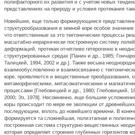
полифакторного их развития и с учетом новых тенден
представлениях на природу и условия протекания так
Новейшие, еще только формирующиеся представлени
структурообразования в земной коре особое значение
что ответственные за это тектонические процессы ре
масштабно-иерархически построенную систему полей
деформаций, протекая отчетливо гетерогенно в неодн
структурированных средах [Панин и др., 1985; Гончаро
Талицкий, 1994, 2002 и др.]. Также весьма неоднородн
взаимообусловленно и взаимосвязанно с тектоническ
коре, проявляются и вещественные преобразования, 
метаморфическими, метасоматическими и магматиче
процессами [Глебовицкий и др., 1980; Глебовицкий, 19
2000; Эз, 1978]. Несомненно, еще большее усложнение
коры происходит по мере ее эволюции от древнейших
последующим, вплоть до новейшего времени. В конеч
формируется та сложнейшая, полиэтапная и полигенн
построенная система структурно-вещественных неодн
которая определяет строение глубинных горизонтов ко