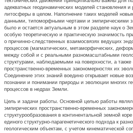
тектонических движений принципиально важны для п
адекватных геодинамических моделей становления и 
литосферы в целом. Наполнение таких моделей нов
данными, типоморфными чертами и эмпирическими 
было и остается актуальным в этом разделе наук о З
особую теоретическую и практическую значимость п
о причинно-следственных взаимосвязях ведущих энд
процессов (магматических, метаморфических, дефор
между собой и с реальными разномасштабными геол
структурами, наблюдаемыми на поверхности, а также 
пространственно-временных закономерностях их эвол
Соединение этих знаний воедино открывает новые во
познании и понимании природы и эволюции многих ге
процессов в недрах Земли.
Цель и задачи работы. Основной целью работы явля
эмпирических пространственно-временных закономер
структурообразования в континентальной земной коре
единого структурно-парагенетического подхода к ра
геологическим объектам, с учетом кинематической со