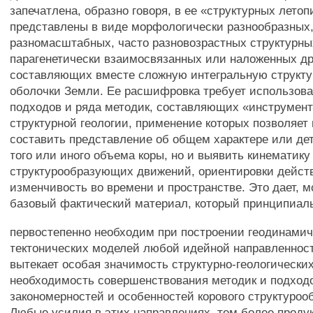
запечатлена, образно говоря, в ее «структурных летоп
представлены в виде морфологически разнообразных
разномасштабных, часто разновозрастных структурны
парагенетически взаимосвязанных или наложенных дру
составляющих вместе сложную интегральную структ
оболочки Земли. Ее расшифровка требует использов
подходов и ряда методик, составляющих «инструмен
структурной геологии, применение которых позволяет 
составить представление об общем характере или де
того или иного объема коры, но и выявить кинематику
структурообразующих движений, ориентировки дейст
изменчивость во времени и пространстве. Это дает, м
базовый фактический материал, который принципиал
первостепенно необходим при построении геодинамич
тектонических моделей любой идейной направленнос
вытекает особая значимость структурно-геологически
необходимость совершенствования методик и подходо
закономерностей и особенностей корового структуроо
Любые усилия в этих направлениях, тем более проду