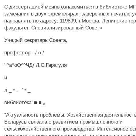
С диссертацией мояно ознакомиться в библиотеке МГ
замечания в двух экземплярах, заверенных печатью у
направлять по адресу: 119899, г.Москва, Ленинские го
факультет, Специализированный Совет»
Уче.;ый секретарь Совета,
профессор - / о /
' ^а^оО^^ЧД/ Л.С.Гарагуля
и
л _ • , ' ' • _
виблиотека' ■ ■ „
"Актуальность проблемы. Хозяйственная деятельность
Беларусь связана с развитием промышленного и
сельскохозяйственного производство. Интенсивное ос
привело к активизации природных и появлению новых