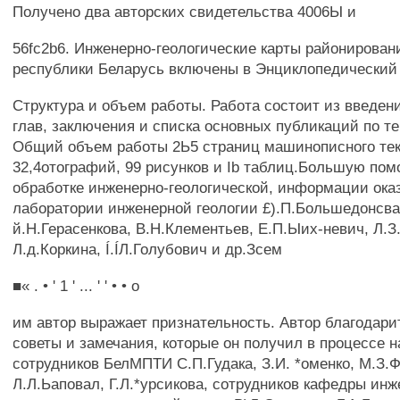
Получено два авторских свидетельства 4006Ы и
56fc2b6. Инженерно-геологические карты районирован
республики Беларусь включены в Энциклопедический
Структура и объем работы. Работа состоит из введения
глав, заключения и списка основных публикаций по т
Общий объем работы 2Ь5 страниц машинописного тек
32,4отографий, 99 рисунков и Ib таблиц.Большую пом
обработке инженерно-геологической, информации ока
лаборатории инженерной геологии £).П.Большедонсва
й.Н.Герасенкова, В.Н.Клементьев, Е.П.Ыих-невич, Л.
Л.д.Коркина, Í.ÍЛ.Голубович и др.Зсем
■« . • ' 1 ' ... ' ' • • о
им автор выражает признательность. Автор благодари
советы и замечания, которые он получил в процессе н
сотрудников БелМПТИ С.П.Гудака, З.И. *оменко, М.З.Ф
Л.Л.Ьаповал, Г.Л.*урсикова, сотрудников кафедры инж