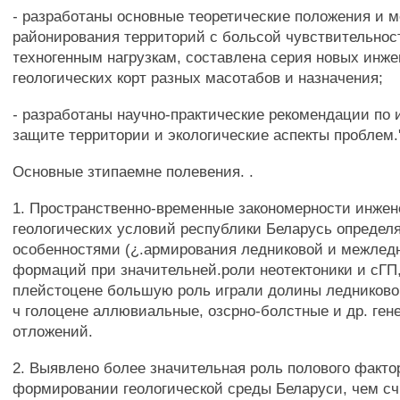
- разработаны основные теоретические положения и м
районирования территорий с больсой чувствительнос
техногенным нагрузкам, составлена серия новых инже
геологических корт разных масотабов и назначения;
- разработаны научно-практические рекомендации по
защите территории и экологические аспекты проблем.'
Основные зтипаемне полевения. .
1. Пространственно-временные закономерности инжен
геологических условий республики Беларусь определ
особенностями (¿.армирования ледниковой и межлед
формаций при значительней.роли неотектоники и сГП,
плейстоцене большую роль играли долины ледниково
ч голоцене аллювиальные, озсрно-болстные и др. ген
отложений.
2. Выявлено более значительная роль полового факто
формировании геологической среды Беларуси, чем сч