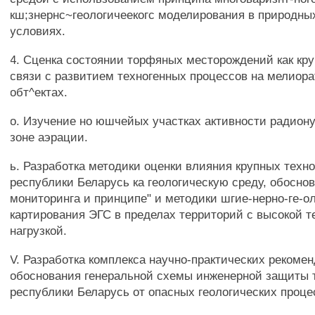
кш;знернс~геологичеекогс моделирования в природны
условиях.
4. Сценка состоянии торфяных месторождений как кр
связи с развитием техногенных процессов на мелиор
обт^ектах.
о. Изучение но юшчейых участках активности радион
зоне аэрации.
ь. Разработка методики оценки влияния крупных техн
республики Беларусь ка геологическую среду, обосно
мониторинга и принципе" и методики шгие-нерно-ге-ол
картирования ЭГС в пределах территорий с высокой т
нагрузкой.
V. Разработка комплекса научно-практических рекоме
обоснования генеральной схемы инженерной защиты 
республики Беларусь от опасных геологических проце