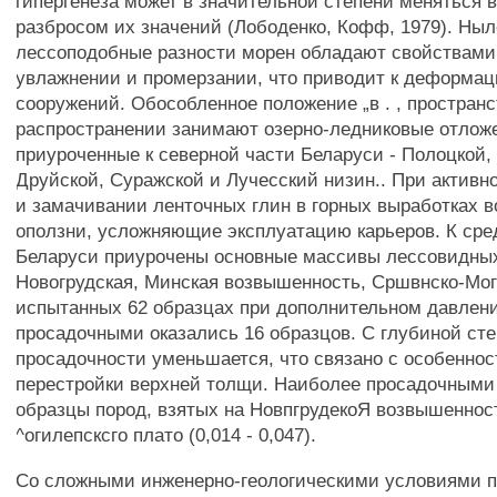
гипергенеза может в значительной степени меняться в
разбросом их значений (Лободенко, Кофф, 1979). Ныл
лессоподобные разности морен обладают свойствами
увлажнении и промерзании, что приводит к деформац
сооружений. Обособленное положение „в . , простран
распространении занимают озерно-ледниковые отлож
приуроченные к северной части Беларуси - Полоцкой,
Друйской, Суражской и Лучесский низин.. При актив
и замачивании ленточных глин в горных выработках 
оползни, усложняющие эксплуатацию карьеров. К сре
Беларуси приурочены основные массивы лессовидных
Новогрудская, Минская возвышенность, Сршвнско-Мог
испытанных 62 образцах при дополнительном давлени
просадочными оказались 16 образцов. С глубиной ст
просадочности уменьшается, что связано с особеннос
перестройки верхней толщи. Наиболее просадочными
образцы пород, взятых на НовпгрудекоЯ возвышеннос
^огилепсксго плато (0,014 - 0,047).
Со сложными инженерно-геологическими условиями 