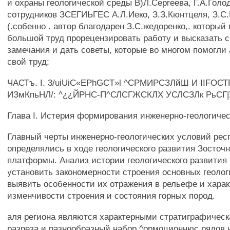
и охраны геологической среды В)Л.Сергеева, Г.А.Голод
сотрудников ЗСЕГИЬГЕС А.Л.Иеко, З.З.Кюнтцеля, З.С
(.собенно . автор благодарен З.С.жедоренко,. который
большой труд прорецензировать работу и высказать с
замечания и дать советы, которые во многом помогли
свой труд;
ЧАСТъ. I. 3/uiUiC«EPhGCT»l ^СРМИРСЗЛйШ И IIFО
ИЗмКпьНЛ/: ^¿¿ЙРНС-П^СЛСГЖСКЛХ УСЛСЗЛк РьС
Глава I. Истерия формирования инженерно-геологичес
Главный черты инженерно-геологических условий рес
определялись в ходе геологического развития Зосточ
платформы. Анализ истории геологического развития
установить закономерности строения основных геолог
выявить особенности их отражения в рельефе и хара
изменчивости строения и состояния горных пород.
аля региона являются характерными стратиграфическ
разреза и разнообразный набор ^ормоционнюс рядов 