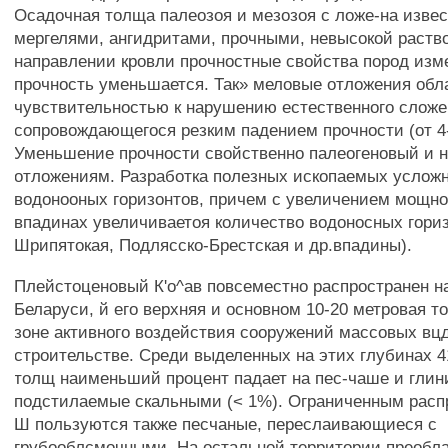
Осадочная толща палеозоя и мезозоя с ложе-на изве
мергелями, ангидритами, прочными, невысокой раств
направлении кровли прочностные свойства пород изм
прочность уменьшается. Так» меловые отложения об
чувствительностью к нарушению естественного сложе
сопровождающегося резким падением прочности (от 4
Уменьшение прочности свойственно палеогеновый и 
отложениям. Разработка полезных ископаемых услож
водонооных горизонтов, причем с увеличением мощно
впадинах увеличиваетоя количество водоносных гори
Шрипятокая, Подлясско-Брестская и др.впадины).
Плейстоценовый К'о^ав повсеместно распространен н
Беларуси, й его верхняя и основном 10-20 метровая т
зоне активного воздействия сооружений массовых вц
строительстве. Среди выделенных на этих глубинах 4
толщ наименьший процент падает на пес-чаше и глин
подстилаемые скальными (< 1%). Ограниченным расп
Ш пользуются также песчаные, переслаивающиеся с
грубооблсмочными. На остальной территории преобл