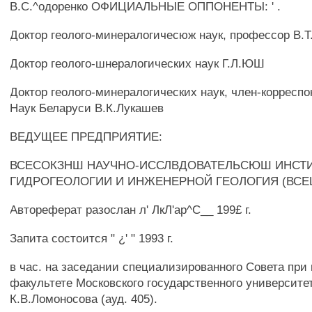
В.С.^одоренко ОФИЦИАЛЬНЫЕ ОППОНЕНТЫ: ' .
Доктор геолого-минералогичесюж наук, профессор В
Доктор геолого-шнералогических наук Г.Л.ЮШ
Доктор геолого-минералогических наук, член-корресп
Наук Беларуси В.К.Лукашев
ВЕДУЩЕЕ ПРЕДПРИЯТИЕ:
ВСЕСОКЗНШ НАУЧНО-ИССЛВДОВАТЕЛЬСЮШ ИНСТ
ГИДРОГЕОЛОГИИ И ИНЖЕНЕРНОЙ ГЕОЛОГИЯ (ВСЕ
Автореферат разослан л' ЛкЛ'ар^С__ 199£ г.
Запита состоится " ¿' " 1993 г.
в час. на заседании специализированного Совета при
факультете Московского государственного университе
К.В.Ломоносова (ауд. 405).