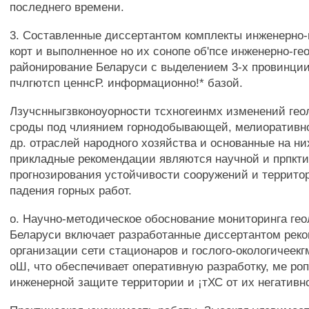
последнего времени.
3. Составленные диссертантом комплекты инженерно-
корт и выполненное но их сонопе об'псе инженерно-ге
районирование Беларуси с выделением 3-х провинции
пчлгютсп ценнсР. информационно!* базой.
Лзучснныгзвконоуорности тсхногеинмх изменений геоло
сроды под члиянием горнодобывающей, мелиоративн
др. отраслей народного хозяйства и основанные на ни
прикладные рекомендации являются научной и прпкти
прогнозирования устойчивости сооружений и территор
падения горных работ.
о. Научно-методическое обоснование мониторинга ге
Беларуси включает разработанные диссертантом рек
организации сети стационаров и гослого-окологичеек
оШ, что обеспечивает оперативную разработку, ме ро
инженерной защите территории и ¡тХС от их негативн