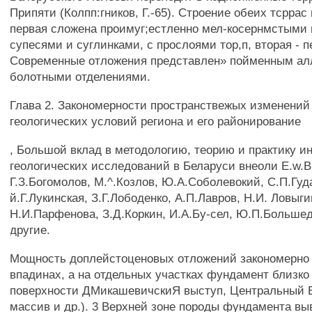
Припяти (Колпп:гников, Г.-65). Строение обеих тсррас
первая сложена проимуг;естленно мел-косернмстыми 
супесями и суглинками, с прослоями тор,п, вторая - п
Современные отложения представлен» пойменным а
болотными отделениями.
Глава 2. Закономерности пространствежых изменений
геологических условий региона и его районирование
, Большой вклад в методологию, теорию и практику и
геологических исследований в Беларуси внеоли E.w.В
Г.З.Богомолов, М.^.Козлов, Ю.А.Соболевокий, С.П.Гуда
й.Г.Лукинская, З.Г.Лободенко, А.П.Лавров, Н.И. Ловыг
Н.И.Парфенова, З.Д.Коркин, И.А.Бу-сел, Ю.П.Больше
другие.
Мощность доплейстоценовых отложений закономерно 
впадинах, а на отдельных участках фундамент близко
поверхности ДМикашевичскиЯ выступ, Центральный 
массив и др.). 3 Верхней зоне породы фундамента вы