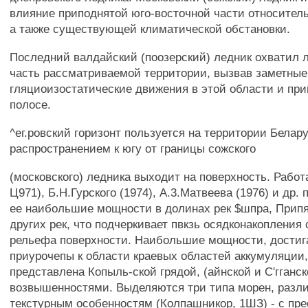
влияние приподнятой юго-восточной части относитель
а также существующей климатической обстановки.
Последний валдайский (поозерский) ледник охватил
часть рассматриваемой территории, вызвав заметные
гляциоизостатические движения в этой области и пр
полосе.
^ег.ровский горизонт пользуется на территории Бела
распространением к югу от границы сожского
(московского) ледника выходит на поверхность. Работ
Ц971), Б.Н.Гурского (1974), А.3.Матвеева (1976) и др
ее наибольшие мощности в долинах рек $шпра, Припя
других рек, что подчеркивает пвкзь осядконакоплени
рельефа поверхности. Наибольшие мощности, достиг
приурочепы к области краевых областей аккумуляции,
представлена Копыль-ской грядой, (айнской и С'гганс
возвышенностями. Выделяются три типа морен, разл
текстурным особенностям (Колпашникор, 1ШЗ) - с пр