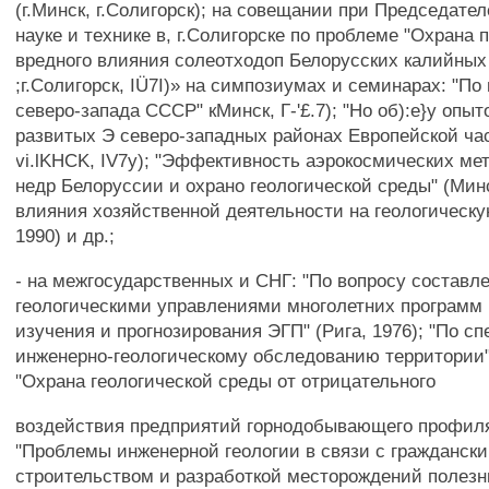
(г.Минск, г.Солигорск); на совещании при Председател
науке и технике в, г.Солигорске по проблеме "Охрана 
вредного влияния солеотходоп Белорусских калийных
;г.Солигорск, IÜ7I)» на симпозиумах и семинарах: "По
северо-запада СССР" кМинск, Г-'£.7); "Но об):е}у опы
развитых Э северо-западных районах Европейской ч
vi.lKHCK, IV7y); "Эффективность аэрокосмических ме
недр Белоруссии и охрано геологической среды" (Минс
влияния хозяйственной деятельности на геологическу
1990) и др.;
- на межгосударственных и СНГ: "По вопросу составл
геологическими управлениями многолетних программ
изучения и прогнозирования ЭГП" (Рига, 1976); "По с
инженерно-геологическому обследованию территории" 
"Охрана геологической среды от отрицательного
воздействия предприятий горнодобывающего профиля"
"Проблемы инженерной геологии в связи с гражданск
строительством и разработкой месторождений полез