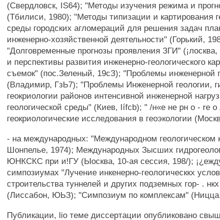
(Свердловск, IS64); "Методы изучения режима и прог
(Тбилиси, 1980); "Методы типизации и картирования 
среды городских агломераций для решения задач пл
инженерно-хозяйственной деятельности" (Горький, 198
"Долговременные прогнозы проявления ЗГИ" (¡лосква, I
и перспективы развития инженерно-геологического ка
съемок" (пос.Зеленый, 19сЗ); "Проблемы инженерной 
(Владимир, ГзЬ7); "Проблемы Инженерной геологии, г
геокриологии районов интенсивной инженерной нагруз
геологической среды" (Киев, Iífcb); " /н«е не рн о - re о л
геокриологические исследования в геоэкологии (Москва
- на международных: "Международном геологическом к
Шонпелье, 1974); Международных Зысших гидрогеолог
ЮНКСКС при и!ГУ (Ыосква, 10-ая сессия, 198/); ¡¿еж
симпозиумах "Лучение инкенерно-геологическкх усло
строительства туннелей и других подземных гор- . нкх
(Лиссабон, ЮЬЗ); "Симпозиум по комплексам" (Ницца,
Публикации, lio теме диссертации опубликовано свы