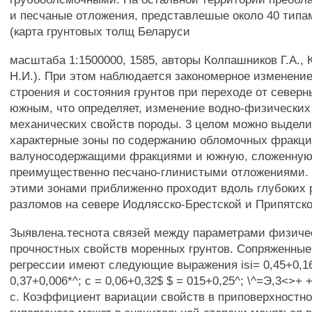
и песчаные отложения, представлешые около 40 типа
(карта грунтовых толщ Беларуси
масштаба 1:1500000, 1585, авторы Колпашников Г.А., К
Н.И.). При этом наблюдается закономерное изменение
строения и состояния грунтов при переходе от северн
южным, что определяет, изменение водно-физических
механических свойств породы. 3 целом можно выдели
характерные зоны по содержанию обломочных фракци
валуносодержащими фракциями и южную, сложенну
преимущественно песчано-глинистыми отложениями.
этими зонами приближенно проходит вдоль глубоких 
разломов на севере Иодлясско-Брестской и Припятско
Зыявлена.теснота связей между параметрами физиче
прочностных свойств моренных грунтов. Сопряженные
регрессии имеют следующие выражения isi= 0,45+0,166
0,37+0,006*^; с = 0,06+0,32$ $ = 015+0,25^; \^=Э,3<>+ +
с. Коэффициент вариации свойств в приповерхностно