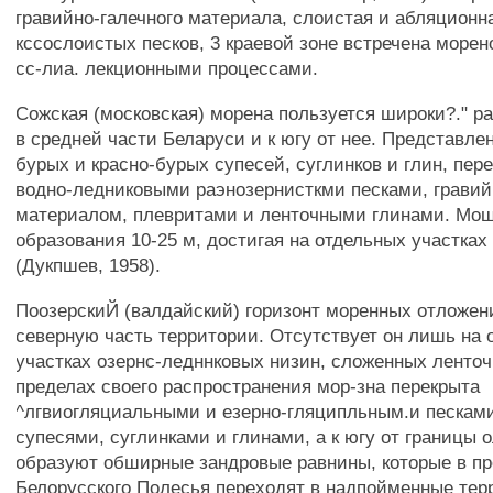
гравийно-галечного материала, слоистая и абляционн
кссослоистых песков, 3 краевой зоне встречена морен
сс-лиа. лекционными процессами.
Сожская (московская) морена пользуется широки?." р
в средней части Беларуси и к югу от нее. Представле
бурых и красно-бурых супесей, суглинков и глин, пе
водно-ледниковыми раэнозернисткми песками, грави
материалом, плевритами и ленточными глинами. Мощ
образования 10-25 м, достигая на отдельных участках
(Дукпшев, 1958).
ПоозерскиЙ (валдайский) горизонт моренных отложен
северную часть территории. Отсутствует он лишь на 
участках озернс-ледннковых низин, сложенных ленто
пределах своего распространения мор-зна перекрыта
^лгвиогляциальными и езерно-гляципльным.и пескам
супесями, суглинками и глинами, а к югу от границы 
образуют обширные зандровые равнины, которые в п
Белорусского Полесья переходят в надпойменные тер