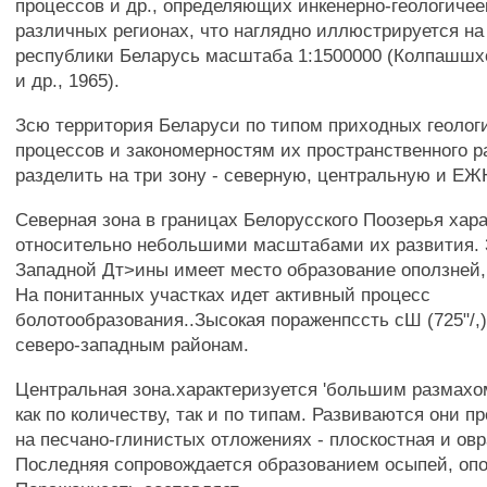
процессов и др., определяющих инкенерно-геологичее
различных регионах, что наглядно иллюстрируется на
республики Беларусь масштаба 1:1500000 (Колпашшх
и др., 1965).
Зсю территория Беларуси по типом приходных геолог
процессов и закономерностям их пространственного 
разделить на три зону - северную, центральную и Е
Северная зона в границах Белорусского Поозерья хар
относительно небольшими масштабами их развития. 
Западной Дт>ины имеет место образование оползней,
На понитанных участках идет активный процесс
болотообразования..Зысокая пораженпссть сШ (725"/,)
северо-западным районам.
Центральная зона.характеризуется 'большим размахо
как по количеству, так и по типам. Развиваются они 
на песчано-глинистых отложениях - плоскостная и овр
Последняя сопровождается образованием осыпей, опо