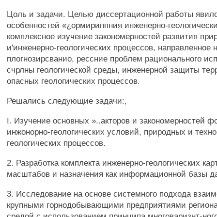
Цоль и задачи. Целью диссертационной работы явил
особенностей «¿ормириппния инженерно-геологически
комплексное изучение закономерностей развития при
и'инженерно-геологических процессов, направленное 
плогнозирсванио, рессние проблем рационального ис
счрлны геологической среды, инженерной защиты терр
опасных геологических процессов.
Решались следующие задачи:,
I. Изучение основных »..акторов и закономерностей 
инжонорно-геологических условий, природных и техн
геологических процессов.
2. Разработка комплекта инженерно-геологических кар
масштабов и назначения как информационной базы д
3. Исследование на основе системного подхода взаи
крупными горнодобывающими предприятиями региона 
средой с использованием принципа многоваризнт-ног