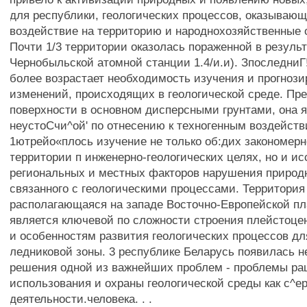
для республики, геологических процессов, оказывающ
воздействие на территорию и народнохозяйственные 
Почти 1/3 территории оказолась пораженной в результ
Чернобыльской атомной станции 1.4/и.и). ЗпоследниГ
более возрастает необходимость изучения и прогноз
изменений, происходящих в геологической среде. Пр
поверхности в основном дисперсными грунтами, она 
неустоСчи^ой' по отнесению к техногенным воздейств
1ютрейо«плось изучение не только об:дих закономер
территории п инженерно-геологических целях, но и и
региональных и местных факторов нарушения природн
связанного с геологическими процессами. Территория
располагающаяся на западе Восточно-Европейской п
является ключевой по сложности строения плейстоц
и особенностям развития геологических процессов дл
ледниковой зоны. 3 республике Беларусь появилась 
решения одной из важнейших проблем - проблемы ра
использования и охраны геологической среды как с^е
деятельности.человека. . .