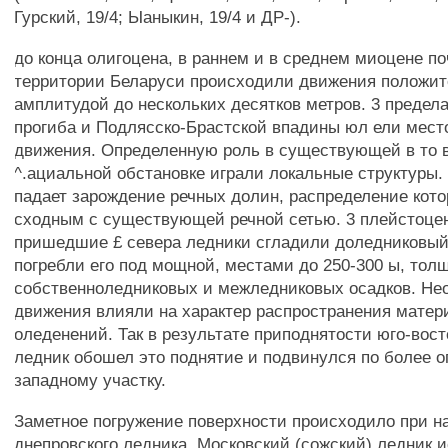
Гурский, 19/4; Ыаныкин, 19/4 и ДР-).
до конца олигоцена, в раннем и в среднем миоцене по
территории Беларуси происходили движения положите
амплитудой до нескольких десятков метров. 3 предел
прогиба и Подлясско-Брастской впадины юл ели мест
движения. Определенную роль в существующей в то 
^.ациальной обстановке играли локальные структуры.
падает зарождение речных долин, распределение кот
сходным с существующей речной сетью. 3 плейстоце
пришедшие £ севера ледники сгладили доледниковый
погребли его под мощной, местами до 250-300 ы, тол
собственноледниковых и межледниковых осадков. Не
движения влияли на характер распространения матер
оледенений. Так в результате приподнятости юго-вос
ледник обошел это поднятие и подвинулся по более 
западному участку.
Заметное погружение поверхности происходило при н
днепровского ледника. Московский (сожский) ледник 