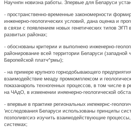
Научнпн новизна работы. Зпервые для Беларуси уста
- пространственно-временные закономерности форми
инженерно-геологических условий, дана оценка и про
в связи с появлением новых генетических типов ЭГП 
развитых районах;
- обоснованы критерии и выполнено инженерно-геолог
районирование всей территории Беларуси (западной ч
Бвропейской платч^рмы);
- на примере крупного горнодобывающего предприяти
взаимодействие меаду промкомплексом и геологическ
показанароль техногенных процессов, в том числе в р
на ЧАдО, в изменении иняенерно-геологической обста
- впервые в практике региональных икпекернс-геологи
'исследования Беларуси использованы принципы сист
позполивгсиэ изучить взаимодействующие процессы,
системах;