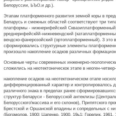
Белоруссии, ЬЪО.и др.).
Этапам платформенного развития земной коры в пред
Беларусь и смежных областей соответствуют три тип
платформы - нижнерифейский Сквазиплатформенный
рреднерифейскйй-нижневендский (катаплатформенный
вендско-фанерозойский (ортоплатформенный). 3 это 
сформировались структурные элементы платформенн
произошло накопление осадков различных формацион
Основные черты современных инженерно-геологическ
сложились на неотектоническок этапе в неоген-четвер
накопление осадков на неотектоническом отапе носил
дифференцированный характер и контролировалось 
различного знака в пределах ранее сформировавших
структур Беларуси - Белорусской антеклизы (Централ
Белорусского'массива и его склонов), Припятского про
Брестской и Оршанской впадины и сопредельных с ни
(Богомолов, 1900; Цапенко, 1900, 19ь1; Горелик, 1961, 