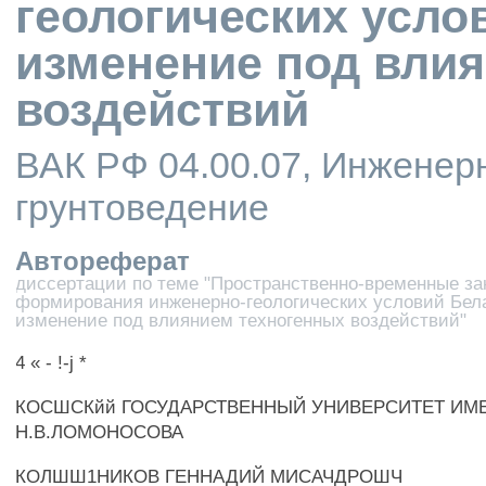
геологических усло
изменение под вли
воздействий
ВАК РФ 04.00.07, Инженерн
грунтоведение
Автореферат
диссертации по теме "Пространственно-временные з
формирования инженерно-геологических условий Бел
изменение под влиянием техногенных воздействий"
4 « - !-j *
КОСШСКйй ГОСУДАРСТВЕННЫЙ УНИВЕРСИТЕТ ИМ
Н.В.ЛОМОНОСОВА
КОЛШШ1НИКОВ ГЕННАДИЙ МИСАЧДРОШЧ