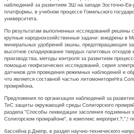
наблюдений за развитием ЗШ на западе Зосточно-Ев-
платформы, в учебном процессе Гомельского государ
университета.
По результатам выполненных исследований решены
крупные народнохозяйственные задачи: внедрены в М
минеральных удобрений зкшны, предотвращающие за
высотное складирование твердых галитовых отходов 
производства, методы контроля за развитием процесс
помощью геофизических исследований, серия электр
датчиков для проведения режимных наблюдений и обр
что является составной частью литомониториНга Сол
промряйона.
Предложения по организации наблюдений за развитием
ТиС защиты окружающей среды Солигорского промряй
раздела "Способы ликвидации засоления подземных 
Солигорском промрайоне", в комплекс мероприт,?,",! п
бассейна р.Днепр, в раздел научно-технического напр