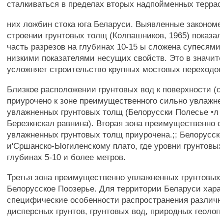
сталкиваться в пределах вторых надпойменных террас
них ложбин стока юга Беларуси. Выявленные законом
строении грунтовых толщ (Колпашников, 1965) показа
часть разрезов на глубинах 10-15 ы сложена супесями
низкими показателями несущих свойств. Это в значи
усложняет строительство крупных мостовых переходо
Близкое расположении грунтовых вод к поверхности (о
приурочено к зоне преимущественного сильно увлажн
увлажненных грунтовых толщ (Белорусски Полесье •л
Березкнскал равнина). Вторая зона преимущественно 
увлажненных грунтовых толщ приурочена.;; Белорусск
и'Сршанско-Ыогиленскому плато, где уровни грунтовы
глубинах 5-10 и более метров.
Третья зона преимущественно увлажненных грунтовы
Белорусское Поозерье. Для территории Беларуси хар
специфические особенности распространения различ
дисперсных грунтов, грунтовых вод, природных геоло