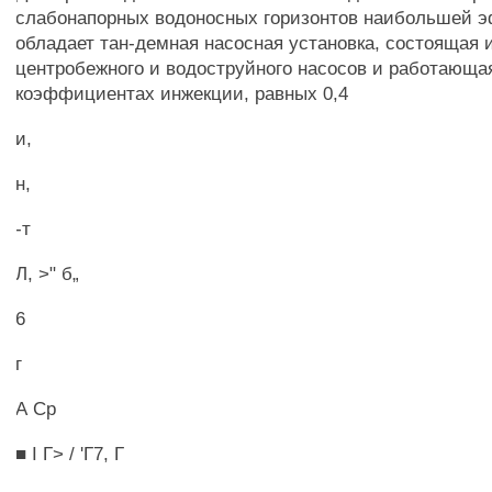
слабонапорных водоносных горизонтов наибольшей 
обладает тан-демная насосная установка, состоящая 
центробежного и водоструйного насосов и работающа
коэффициентах инжекции, равных 0,4
и,
н,
-т
Л, >" б„
6
г
А Ср
■ I Г> / 'Г7, Г