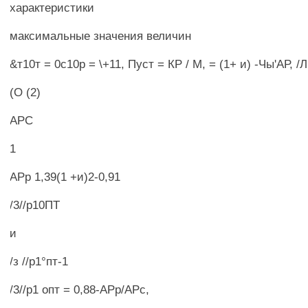
характеристики
максимальные значения величин
&т10т = 0с10р = \+11, Пуст = КР / М, = (1+ и) -Чы'АР, /
(О (2)
АРС
1
АРр 1,39(1 +и)2-0,91
/3//р10ПТ
и
/з //р1°пт-1
/3//р1 опт = 0,88-АРр/АРс,