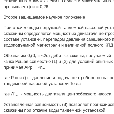
скважинных откачках лежит в области максимальных 
превышает г}си = 0,26.
Второе защищаемое научное положение
При откачке воды погружной тандемной насосной уст
скважины определяется мощностью двигателя центроб
составе установки, перепадом давления смешанного п
водоподъемной магистрали и величиной полного КПД
Обозначим 0,(0, = <2с) дебит скважины, получаемый 
качке Решая совместно (1) и (2) для условий опытных 
принимая АРр = Рп„,
где Ран и ()т - давление и подача центробежного насо
тандемноей насосной установки Тогда
где Л',,,, - мощность двигателя центробежного насоса
Установленная зависимость (8) позволяет прогнозиро
скважины при откачке воды тандемной установкой