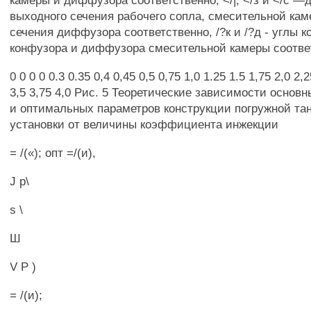
камеры и диффузора соответственно, </|, </з и </с 
выходного сечения рабочего сопла, смесительной кам
сечения диффузора соответственно, /?к и /?д - углы к
конфузора и диффузора смесительной камеры соотве
0 0 0 0 0.3 0.35 0,4 0,45 0,5 0,75 1,0 1.25 1.5 1,75 2,0 2,
3,5 3,75 4,0 Рис. 5 Теоретические зависимости основ
и оптимальных параметров конструкции погружной та
установки от величины коэффициента инжекции
= /(«); опт =/(и),
J р\
s \
Ш
V Р )
= /(и);