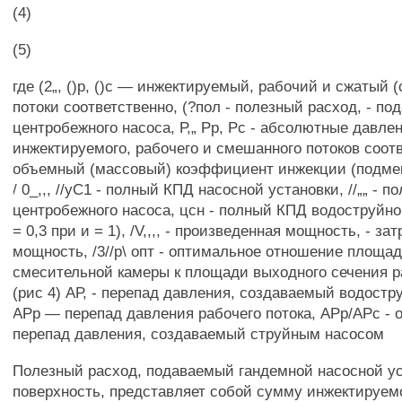
(4)
(5)
где (2„, ()р, ()с — инжектируемый, рабочий и сжатый
потоки соответственно, (?пол - полезный расход, - по
центробежного насоса, Р,„ Рр, Рс - абсолютные давле
инжектируемого, рабочего и смешанного потоков соотв
объемный (массовый) коэффициент инжекции (подмеш
/ 0_,,, //уС1 - полный КПД насосной установки, //„„ - 
центробежного насоса, цсн - полный КПД водоструйног
= 0,3 при и = 1), /V,,,, - произведенная мощность, - за
мощность, /3//р\ опт - оптимальное отношение площа
смесительной камеры к площади выходного сечения р
(рис 4) АР, - перепад давления, создаваемый водост
АРр — перепад давления рабочего потока, АРр/АРс - 
перепад давления, создаваемый струйным насосом
Полезный расход, подаваемый гандемной насосной ус
поверхность, представляет собой сумму инжектируемог