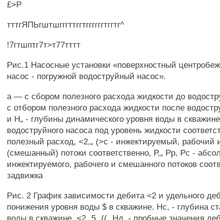
£>Р
тттгЯПЬгштшгггттггтггггггтггтг^
!7гтшптг7т>т77тттт
Рис.1 Насосные установки «поверхностный центробе
насос - погружной водоструйный насос».
а — с сбором полезного расхода жидкости до водостру
с отбором полезного расхода жидкости после водостр
и Н„ - глубины динамического уровня воды в скважине
водоструйного насоса под уровень жидкости соответст
полезный расход, <2,„ (>с - инжектируемый, рабочий
(смешанный) потоки соответственно, Р,„ Рр, Рс - абс
инжектируемого, рабочего и смешанного потоков соотв
задвижка
Рис. 2 График зависимости дебита <2 и удельного деб
понижения уровня воды $ в скважине. Нс, - глубина с
воды в скважине, <2„ 5„ ((„ Нд, - пробные значения д