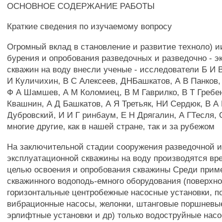
ОСНОВНОЕ СОДЕРЖАНИЕ РАБОТЫ
Краткие сведения по изучаемому вопросу
Огромный вклад в становление и развитие техноло) и
бурения и опробования разведочных и разведочно - 
скважин на воду внесли ученые - исследователи Б И 
И Куличихин, В С Алексеев, ДНБашкатов, А В Панков,
Ф А Шамшев, А М Коломиец, В М Гаврилко, В Т Гребен
Квашнин, А Д Башкатов, А Я Третьяк, НИ Сердюк, В А 
Дубровский, И И Г ринбаум, Е Н Дрягалин, А ГТесля, 
многие другие, как в нашей стране, так и за рубежом
На заключительной стадии сооружения разведочной и
эксплуатационной скважины на воду производятся вр
целью освоения и опробования скважины Среди прим
скважинного водоподь-емного оборудования (поверхн
горизонтальные центробежные насосные установки, п
вибрационные насосы, желонки, штанговые поршневы
эрлифтные установки и др) только водоструйные насо