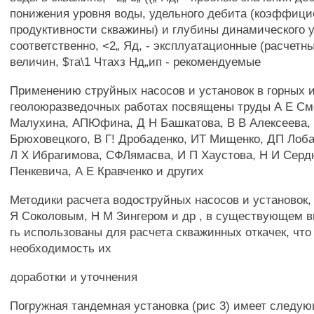
понижения уровня воды, удельного дебита (коэффици
продуктивности скважины) и глубины динамического у
соответственно, <2„ Яд, - эксплуатационные (расчетн
величин, $та\1 Чтахз Нд„ип - рекомендуемые
Применению струйных насосов и установок в горных 
геолоюразведочных работах посвящены труды А Е См
Малухина, АПЮфина, Д Н Башкатова, В В Алексеева,
Брюховецкого, В Г! Дробаденко, ИТ Мищенко, ДП Лоба
Л X Ибрагимова, СФЛямасва, И П Хаустова, Н И Серд
Пенкевича, А Е Кравченко и других
Методики расчета водоструйных насосов и установок,
Я Соколовым, Н М Зингером и др , в существующем в
гь использованы для расчета скважинных откачек, что
необходимость их
доработки и уточнения
Погружная тандемная установка (рис 3) имеет следу