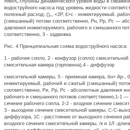
ЯяиЯ„-глубины динамического уровня воды в скважин
водоструйного насоса под уровень жидкости соответств
полезный расход; ()„, <2Р, £>с - инжектируемый, раб
(смешанный) потоки соответственно, Рн, Рр, Рс — а
давления инжектируемого, рабочего и смешанного пот
соответственно, 3 - задвижка
Рис. 4 Принципиальная схема водоструйного насоса:
1 - рабочее сопло, 2 - конфузор (сопло) смесительной 
смесительная камера (горловина),4 - диффузор
смесительной камеры, 5 - приемная камера, бн> йр-, 0
инжектируемый, рабочий и сжатый (смешанный) пото
соответственно, Ри, Рр, Рс - абсолютные давления ин
рабочего и смешанного потоков соответственио,1-1 —
сечение рабочего сопла, 2-2 - входное сечение смеси
3 - выходное сечение смесительной камеры, С-С-вых
диффузора, 1С - расстояние от выходного сечения ра
входного сечения смесительной камеры, /к и 1Л -дли