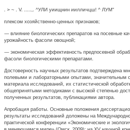
. > ~ . V. .....,. ^УЛИ уиищнин иилличцш! ^ ЛУМ"
плексом хозяйственно-ценных признаков;
— влияние биологических препаратов на посевные ка
урожайность фасоли овощной;
— экономическая эффективность предпосевной обраб
фасоли биологическими препаратами.
Достоверность научных результатов подтверждена м
полевыми и лабораторными опытами, значительным 
материала исследований, их статистической обработ
общепринятыми методиками с высокой степенью дос
полученных результатов, публикациями автора.
Апробация работы. Основные положения диссертацио
результаты исследований доложены на Международно
практической конференции «Экономические и эколог
в меняющемся мире» (Омск, 2009); на XV научной ко