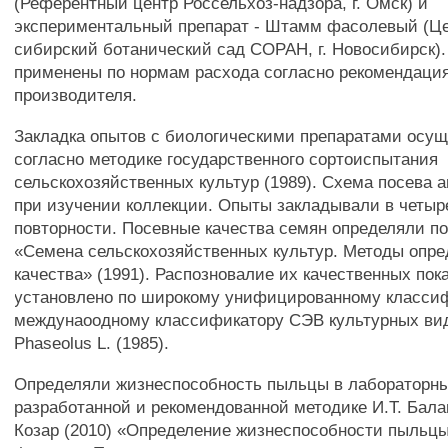
(Референтный центр Россельхоз-надзора, г. Омск) и
экспериментальный препарат - Штамм фасолевый (Ц
сибирский ботанический сад СОРАН, г. Новосибирск)
применены по нормам расхода согласно рекомендаци
производителя.
Закладка опытов с биологическими препаратами осу
согласно методике государственного сортоиспытания
сельскохозяйственных культур (1989). Схема посева а
при изучении коллекции. Опыты закладывали в четыр
повторности. Посевные качества семян определяли по
«Семена сельскохозяйственных культур. Методы опр
качества» (1991). Распозновалие их качественных пок
установлено по широкому унифицированному класси
междунаоодному классификатору СЭВ культурных ви
Phaseolus L. (1985).
Определяли жизнеспособность пыльцы в лабораторны
разработанной и рекомендованной методике И.Т. Бала
Козар (2010) «Определение жизнеспособности пыльцы