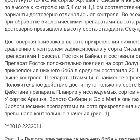
достигнуто только на сортах Аришка и Сисаль и выра
по высоте к контролю на 5,4 см и 1,1 см соответствен
варианты достоверно отличались от контроля. Во все
при обработке биологическими препаратами высота р
достоверно превышала высоту сорта-стандарта Секун
Достоверная прибавка в высоте прикрепления нижнего
сравнению с контролем зафиксирована у сорта Сисал
препаратами Новосил, Росток и Байкал и составила от 
Препарат Росток положительно повлиял на сорт Золу
прикрепления нижнего боба в среднем составила 20,1 
выше контроля. Препарат Штамм был наименее эффе
Положительное действие достигнуто только на сорте Б
Действие препарата Планриз у исследуемых сортов н
У сортов Аришка, Золото Сибири и Gold Mari в опытах
биологическими препаратами высота прикрепления ни
превышала контрольные значения (рис. 1).
^^2010 2232011
Рис. 1 - Высота прикрепления нижнего боба у растен