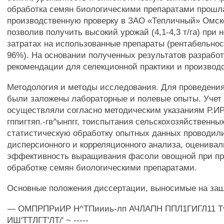
обработка семян биологическими препаратами прошл
производственную проверку в ЗАО «Тепличный» Омско
позволив получить высокий урожай (4,1-4,3 т/га) при
затратах на использованные препараты (рентабельнос
96%). На основании полученных результатов разрабо
рекомендации для селекционной практики и производс
Методология и методы исследования. Для проведени
были заложены лабораторные и полевые опыты. Учет
осуществляли согласно методическим указаниям Р.ИР
гппигтяп.-гв^ынпгг, тоиспытания сельскохозяйственных
статистическую обработку опытных данных проводил
дисперсионного и корреляционного анализа, оценива
эффективность выращивания фасоли овощной при п
обработке семян биологическими препаратами.
Основные положения диссертации, выносимые на защ
— ОМПРПРиИР Н^ТПиииь-лп АЧЛАПН ППЛ1ГИГЛ11 Т^
ИШ'ТТЛГТ'ЛТ/' ~ -----