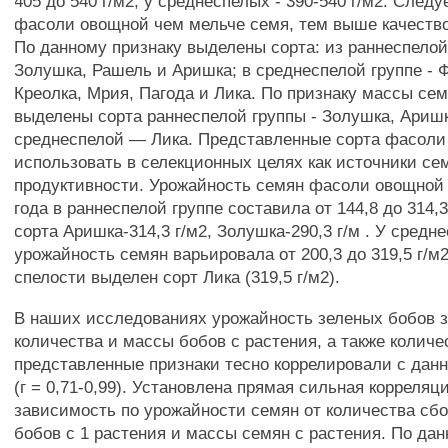
405 до 540 г/м2, у среднеспелых - 390-540 г/м2. Следу
фасоли овощной чем мельче семя, тем выше качество
По данному признаку выделены сорта: из раннеспелой
Золушка, Рашель и Аришка; в среднеспелой группе - 
Креолка, Мрия, Пагода и Лика. По признаку массы сем
выделены сорта раннеспелой группы - Золушка, Аришк
среднеспелой — Лика. Представленные сорта фасол
использовать в селекционных целях как источники се
продуктивности. Урожайность семян фасоли овощной 
года в раннеспелой группе составила от 144,8 до 314,
сорта Аришка-314,3 г/м2, Золушка-290,3 г/м . У средн
урожайность семян варьировала от 200,3 до 319,5 г/м2
спелости выделен сорт Лика (319,5 г/м2).
В наших исследованиях урожайность зеленых бобов з
количества и массы бобов с растения, а также количе
представленные признаки тесно коррелировали с дан
(г = 0,71-0,99). Установлена прямая сильная корреляц
зависимость по урожайности семян от количества сбо
бобов с 1 растения и массы семян с растения. По да