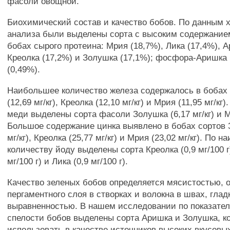
фасоли овощной.
Биохимический состав и качество бобов. По данным 
анализа были выделены сорта с высоким содержание
бобах сырого протеина: Мрия (18,7%), Лика (17,4%), А
Креолка (17,2%) и Золушка (17,1%); фосфора-Аришка 
(0,49%).
Наибольшее количество железа содержалось в бобах
(12,69 мг/кг), Креолка (12,10 мг/кг) и Мрия (11,95 мг/к
меди выделены сорта фасоли Золушка (6,17 мг/кг) и Мр
Большое содержание цинка выявлено в бобах сортов 
мг/кг), Креолка (25,77 мг/кг) и Мрия (23,02 мг/кг). По
количеству йоду выделены сорта Креолка (0,9 мг/100 г
мг/100 г) и Лика (0,9 мг/100 г).
Качество зеленых бобов определяется мясистостью, 
пергаментного слоя в створках и волокна в швах, глад
выравненностью. В нашем исследовании по показате
спелости бобов выделены сорта Аришка и Золушка, к
использовать в качестве источников высоких вкусовы