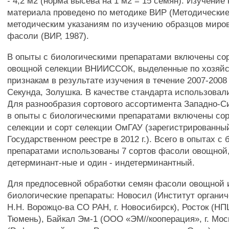
- 4,2 м2 (норма высева на 1 м2 = 15 семян). Изучение
материала проведено по методике ВИР (Методические 
методическим указаниям по изучению образцов миро
фасоли (ВИР, 1987).
В опыты с биологическими препаратами включены со
овощной селекции ВНИИССОК, выделенные по хозяй
признакам в результате изучения в течение 2007-2008 
Секунда, Золушка. В качестве стандарта использовали
Для разнообразия сортового ассортимента Западно-С
в опыты с биологическими препаратами включены сор
селекции и сорт селекции ОмГАУ (зарегистрированны
Государственном реестре в 2012 г.). Всего в опытах с
препаратами использованы 7 сортов фасоли овощной, 
детерминант-ные и один - индетерминантный.
Для предпосевной обработки семян фасоли овощной 
биологические препараты: Новосил (Институт органи
H.H. Ворожцо-ва СО РАН, г. Новосибирск), Росток (НПЦ
Тюмень), Байкал Эм-1 (ООО «ЭМ//кооперация», г. Мос