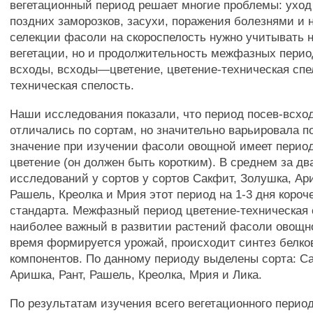
вегетационный период решает многие проблемы: уход
поздних заморозков, засухи, поражения болезнями и
селекции фасоли на скороспелость нужно учитывать н
вегетации, но и продолжительность межфазных периодо
всходы, всходы—цветение, цветение-техническая спе
техническая спелость.
Наши исследования показали, что период посев-всхо
отличались по сортам, но значительно варьировала п
значение при изучении фасоли овощной имеет перио
цветение (он должен быть коротким). В среднем за дв
исследований у сортов у сортов Сакфит, Золушка, Ари
Рашель, Креолка и Мрия этот период на 1-3 дня короче
стандарта. Межфазный период цветение-техническая 
наиболее важный в развитии растений фасоли овощно
время формируется урожай, происходит синтез белков
компонентов. По данному периоду выделены сорта: С
Аришка, Рант, Рашель, Креолка, Мрия и Лика.
По результатам изучения всего вегетационного период