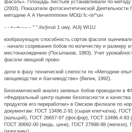
фасоль». Площадь листьев устанавливали по методу 
(2003). Показатели фотосинтетической Деятельности
методике А А Ничипппппии МОШ fc-ni/^ui«
- - •—•----- - " ".ils/jivuii 1 uwy. AUlj WI1U
кообразующую способность сортов фасоли оценивали
- начало созревания бобов по количеству и размеру к
местонахождению (Посыпанов, 1983). Учет урожайнос
фасоли овощной прово-
дили в фазу технической спелости по «Методике опыт
овощеводстве и бахчеводстве» (Велик, 1992).
Биохимический анализ зеленых бобов проводили в Ф
«Федеральный центр оценки безопасности и качества 
продуктов его переработки» в Омском филиале по н
документам: ГОСТ 13496.2-91 (сырая клетчатка), ГОСТ
(кальций), ГОСТ 26657-97 (фосфор), ГОСТ 13496.4-93 
ГОСТ 30692-00 (медь, цинк), ГОСТ 27998-88 (железо),
(марганец).