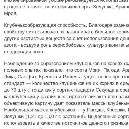
механизированной уборке рекомендуется использоват
процессе в качестве источников сорта Золушка, Аришк
Мрия.
Кпубенькообразующая способность. Благодаря замеч
свойству синтезировать и накапливать большое колич
других азотистых веществ за счет использования деш
азота - воздуха роль зернобобовых культур значител
плодородия почв.
Наблюдение за образованием клубеньков на корнях ф
полевых опытах показало, что сорта Мрия, Пагода, А
Лика, Сак-фит, Креолка и Рашель существенно превзо
стандарт — количество клубеньков на их корнях в сре
до 79 штук, тогда как у сорта-стандарта Секунда в сре
как клубеньки у различных сортов отличаются по разм
объективную картину дает показатель массы клубеньк
Наибольшая масса клубеньков — у Пагоды, Креолки,
Золушки (1,21 до 1,60 г с растения). Выделенные сор
использовать в качестве источников данного признака