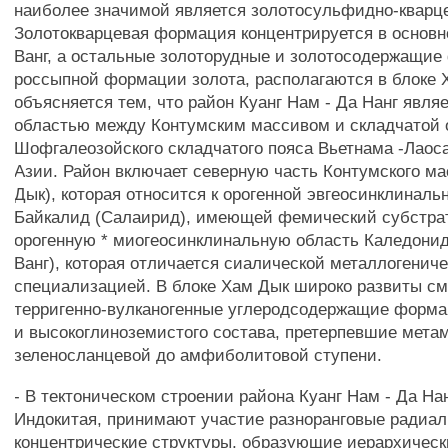
наиболее значимой является золотосульфидно-кварц
Золотокварцевая формация концентрируется в основн
Ванг, а остальные золоторудные и золотосодержащие
россыпной формации золота, располагаются в блоке 
объясняется тем, что район Куанг Нам - Да Нанг явля
областью между Контумским массивом и складчатой 
Шофгалеозойского складчатого пояса Вьетнама -Лаос
Азии. Район включает северную часть Контумского ма
Дык), которая относится к орогенной эвгеосинклиналь
Байкалид (Салаирид), имеющей фемический субстрат
орогенную * миогеосинклинальную область Каледонид
Ванг), которая отличается сиалической металлогенич
специализацией. В блоке Хам Дык широко развиты с
терригенно-вулканогенные углеродсодержащие форм
и высокоглиноземистого состава, претерпевшие мета
зеленосланцевой до амфиболитовой ступени.
- В тектоническом строении района Куанг Нам - Да Нан
Индокитая, принимают участие разноранговые радиал
концентрические структуры, образующие иерархичес