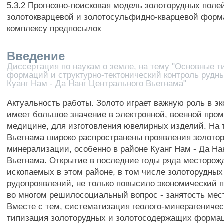
5.3.2 Прогнозно-поисковая модель золоторудных поле
золотокварцевой и золотосульфидно-кварцевой форм
комплексу предпосылок
Введение
Диссертация по наукам о земле, на тему "Основные 
формаций и структурно-тектонический контроль рудн
Куанг Нам - Да Нанг Центрального Вьетнама"
Актуальность работы. Золото играет важную роль в эк
имеет большое значение в электронной, военной про
медицине, для изготовления ювелирных изделий. На 
Вьетнама широко распространены проявления золото
минерализации, особенно в районе Куанг Нам - Да На
Вьетнама. Открытие в последние годы ряда месторож
ископаемых в этом районе, в том числе золоторудны
рудопроявлений, не только повысило экономический п
во многом решилосоциальный вопрос - занятость мес
Вместе с тем, систематизация геолого-минерагеничес
типизация золоторудных и золотосодержащих формац