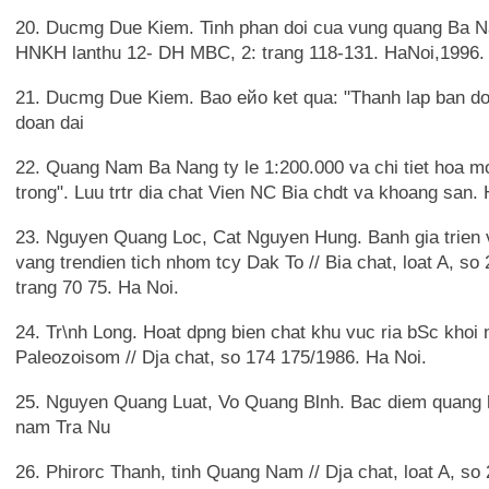
20. Ducmg Due Kiem. Tinh phan doi cua vung quang Ba N
HNKH lanthu 12- DH MBC, 2: trang 118-131. HaNoi,1996.
21. Ducmg Due Kiem. Bao ейо ket qua: "Thanh lap ban d
doan dai
22. Quang Nam Ba Nang ty le 1:200.000 va chi tiet hoa mo
trong". Luu trtr dia chat Vien NC Bia chdt va khoang san.
23. Nguyen Quang Loc, Cat Nguyen Hung. Banh gia trien
vang trendien tich nhom tcy Dak To // Bia chat, loat A, so 
trang 70 75. Ha Noi.
24. Tr\nh Long. Hoat dpng bien chat khu vuc ria bSc khoi
Paleozoisom // Dja chat, so 174 175/1986. Ha Noi.
25. Nguyen Quang Luat, Vo Quang Blnh. Вас diem quang
nam Tra Nu
26. Phirorc Thanh, tinh Quang Nam // Dja chat, loat A, so 