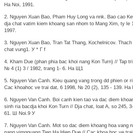
Ha Noi, 1991.
2. Nguyen Xuan Bao, Pham Huy Long va nnk. Bao cao Ket
dja chat vatim kiem khoang san nhom to Mang Xim, ty le 1
1997.
3. Nguyen Xuan Bao, Tran Tat Thang, Kochelnicov. Thach 
chat vung1. У * Г f
4. Kham Due (phan phia bac khoi nang Kon Turn) // Tap tri
№ 4 (1) 3 / 1982, trang 1- 6. На Щ1
5. Nguyen Van Canh. Kieu quang vang trong dd phien or ri
Cac khoahoc ve trai dat, 6 1998, № 20 (2), 135 - 139. Ha 
6. Nguyen Van Canh. Boi canh kien tao va dac diem khoa
sinh ria bacdja khoi Kon Turn // Dja chat, loat A, so 245, 3
61. Ш Noi.9 У
7. Nguyen Van Canh. Mot so dac diem khoang hoa vang n$
nang vimgquang Tien Ha Hiep Due // Cac khoa hoc ve trai 