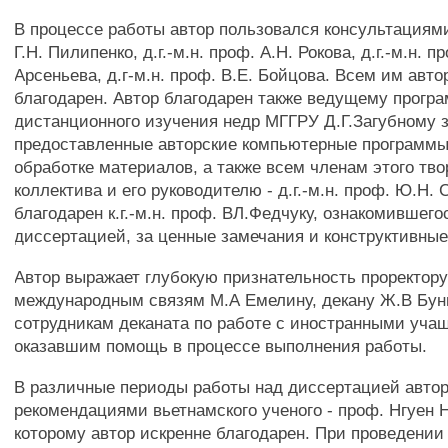
В процессе работы автор пользовался консультациями к
Г.Н. Пилипенко, д.г.-м.н. проф. А.Н. Рокова, д.г.-м.н. п
Арсеньева, д.г-м.н. проф. В.Е. Бойцова. Всем им авто
благодарен. Автор благодарен также ведущему прогр
дистанционного изучения недр МГГРУ Д.Г.Загубному 
предоставленные авторские компьютерные программы
обработке материалов, а также всем членам этого тво
коллектива и его руководителю - д.г.-м.н. проф. Ю.Н. 
благодарен к.г.-м.н. проф. ВЛ.Федчуку, ознакомившего
диссертацией, за ценные замечания и конструктивны
Автор выражает глубокую признательность проректор
международным связям М.А Емелину, декану Ж.В Бун
сотрудникам деканата по работе с иностранными уча
оказавшим помощь в процессе выполнения работы.
В различные периоды работы над диссертацией авто
рекомендациями вьетнамского ученого - проф. Нгуен 
которому автор искренне благодарен. При проведении