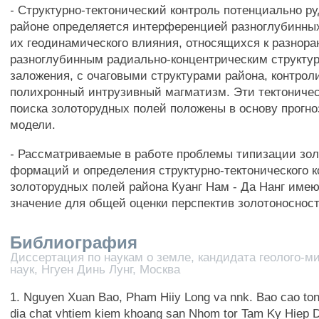
- Структурно-тектонический контроль потенциально р
районе определяется интерференцией разноглубинных
их геодинамического влияния, относящихся к разнора
разноглубинным радиально-концентрическим структу
заложения, с очаговыми структурами района, контр
полихронный интрузивный магматизм. Эти тектониче
поиска золоторудных полей положены в основу прогно
модели.
- Рассматриваемые в работе проблемы типизации зо
формаций и определения структурно-тектонического к
золоторудных полей района Куанг Нам - Да Нанг име
значение для общей оценки перспектив золотоносност
Библиография
Диссертация по наукам о земле, кандидата геолого-м
наук, Нгуен Динь Лунг, Москва
1. Nguyen Xuan Bao, Pham Hiiy Long va nnk. Bao cao ton
dia chat vhtiem kiem khoang san Nhom tor Tam Ky Hiep Du