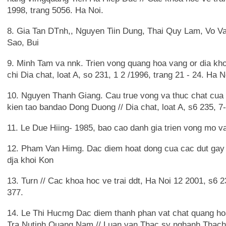
1998, trang 5056. Ha Noi.
8. Gia Tan DTnh,, Nguyen Tiin Dung, Thai Quy Lam, Vo 
Sao, Bui
9. Minh Tam va nnk. Trien vong quang hoa vang or dia kho
chi Dia chat, loat A, so 231, 1 2 /1996, trang 21 - 24. Ha No
10. Nguyen Thanh Giang. Cau true vong va thuc chat cua 
kien tao bandao Dong Duong // Dia chat, loat A, s6 235, 7
11. Le Due Hiing- 1985, bao cao danh gia trien vong mo 
12. Pham Van Himg. Dac diem hoat dong cua cac dut gay k
dja khoi Kon
13. Turn // Cac khoa hoc ve trai ddt, Ha Noi 12 2001, s6 23
377.
14. Le Thi Hucmg Dac diem thanh phan vat chat quang h
Tra Nutinh Quang Nam // Luan van Thac sy nghanh Thach