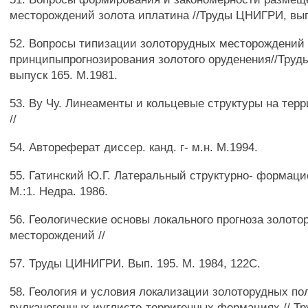
месторождений золота иплатина //Труды ЦНИГРИ, вып
52. Вопросы типизации золоторудных месторождений 
принципыпрогнозирования золотого оруденения//Тру
выпуск 165. М.1981.
53. By Чу. Линеаменты и кольцевые структуры на тер
//
54. Автореферат диссер. канд. г- м.н. М.1994.
55. Гатинский Ю.Г. Латеральный структурно- формаци
М.:1. Недра. 1986.
56. Геологические основы локального прогноза золото
месторождений //
57. Труды ЦИНИГРИ. Вып. 195. М. 1984, 122С.
58. Геология и условия локализации золоторудных по
вулканогенных иуглисто-терригенных формациях // 