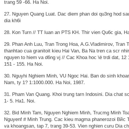
trang 59 -66. Ha Noi.
27. Nguyen Quang Luat. Dac diem phan doi qu3ng hod sa
dia kh6i
28. Kon Turn // TT luan an PTS KH. Thir vien Qu6c gia, H
29. Phan Anh Luu, Tran Trong Hoa, A.G.Vladimirov, Tran 
thanhtao cua granitoit kieu Hai Van, Ba Na tren ca scr nhir
nguyen to hiem va d6ng vj // Cac Khoa hoc \ё trdi dat, 12 
151 - 155. Ha Noi.
30. Nguyhi Nghiem Minh, VU Ngoc Hai. Ban do sinh khoan
Nam, ty 1? 1:1000.000. Ha Noi, 1987.
31. Pham Van Quang. Khoi trung tarn Indosini. Dia chat s
1- 5. Ha1. Noi.
32. Bid Minh Tam, Nguyen Nghiem Minh, Trucmg Minh Toa
Nguyenf # Minh Trung. Cac kieu magma phanerozoi Вйс Tr
va khoangsan, tap 7, trang 39-53. Vien nghien curu Dia c