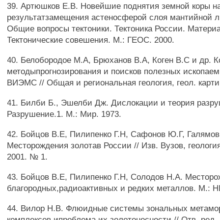
39. Артюшков Е.В. Новейшие поднятия земной коры на
результатзамещения астеносферой слоя мантийной л
Общие вопросы тектоники. Тектоника России. Материа
Тектонические совешения. М.: ГЕОС. 2000.
40. Белобородое М.А, Брюханов В.А, Коген В.С и др. 
методыпрогнозирования и поисков полезных ископаем
ВИЭМС // Общая и региональная геология, геол. карти
41. Билби Б., Эшелби Дж. Дислокации и теория разр
Разрушение.1. М.: Мир. 1973.
42. Бойцов В.Е, Пилипенко Г.Н, Сафонов Ю.Г, Галямов 
Месторождения золотав России // Изв. Вузов, геология
2001. № 1.
43. Бойцов В.Е, Пилипенко Г.Н, Солодов Н.А. Местор
благородных,радиоактивных и редких металлов. М.: Н
44. Вилор Н.В. Флюидные системы зональных метам
комплексов ипроблема их золотоносности // Отв. ред. 