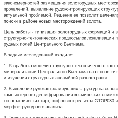
закономерностей размещения золоторудных месторо
проявлений, выявление рудоконтролирующих структур
актуальной проблемой. Решение ее позволит целенап
поиски в районе новых месторождений золота.
Цель работы - типизация золоторудных формаций и 
структурно-тектонических предпосылок локализации 
рудных полей Центрального Вьетнама.
В задачи исследований входило:
1. Разработка модели структурно-тектонического конт
минерализации Центрального Вьетнама на основе сис
и изучения структурных ансамблей разного ранга.
2. Выявление рудоконтролирующих структур на основ
компьютерного дешифрирования космических снимко
топографических карт, цифрового рельефа GTOP030 
морфоструктурного анализа.
3. Типизация золоторудных формаций района Куанг На