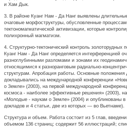
и Хам Дык.
3. В районе Куанг Нам - Да Нанг выявлены длительн
очаговые морфоструктуры, обусловленные процессам
тектономагматической активизации, которые контрол
полихронный магматизм.
4. Структурно-тектонический контроль золоторудных п
Куанг Нам - Да Нанг определяется интерференцией оч
разноглубинными разломами и зонами их геодинамич
относящимися к разноранговым радиально-концентри
структурам. Апробация работы. Основные положения
докладывались на международной конференции «Новы
о Земле» (2003), на первой международной конферен
космоса - наиболее эффективные решения» (2003), н
«Молодые - наукам о Земле» (2004) и опубликованы в 
докладов и 4 статьи, две из которых — во Вьетнаме).
Структура и объем. Работа состоит из 5 глав, введен
объемом 136 страниц; содержит 56 иллюстраций; спи