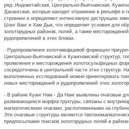
ряд: Индокитайская, Центрально-Вьетнамская, Куангн
Данангская, которые находят отражение в рельефе и 
строении и определяют интенсивную деструкцию земн
Шонг Ванг и Хам Дык, что определяет условия для об
золоторудных районов, полей, а также месторождений
рудопроявлений в этих блоках.
- Рудопроявления золотокварцевой формации приуро
Центрально-Вьетнамской и Куангнамской структур, тог
проявления и месторождения золотосульфидных фо
сосредоточены в центральной части этих структур. Н
выполненных исследований можно ориентировать пои
новых месторождений и рудопроявлений этих золото
- В районе Куанг Нам - Да Нанг выявлены очаговые д
развивающиеся морфоструктуры, связаны с внутрик
магматическими очагами, расположенными на глубинах
Эти очаговые структуры являются тектономагматиче
предпосылками поисков золоторудных полей в районе