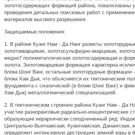
золотосодержащих формаций района, локализованы у
проведения детальных поисковых работ с применени
материалов высокого разрешения.
Защищаемые положения:
1. В районе Куанг Нам - Да Нанг развиты золоторудн
золотокварцевая, золотосульфидно-кварцевая, золот
медно7 полиметаллическая золотосодержащая и фор
золота. Золотокварцевая формация характерна исклю
блока Шонг Ванг, остальные золоторудные формации -
блока Хам Дык, что объясняется их тектоническим по
фундамента с сиалической (в блоке Шонг Ванг) и фем
Хам Дык) металлогенической специализацией.
2. В тектоническом строении района Куанг Нам - Да 
участие разноранговые радиально-концентрические ст
образующие иерархически соподчиненный ряд: Индок
Центрально-Вьетнамская, Куангнамская, Данангская, 
определяют интенсивную деструкцию земной коры в б