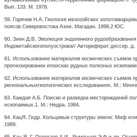
Вып. 133. М. 1978.
59. Горячев Н.А. Геология мезозойских золотокварце
поясов Северовостока Азии. Магадан. 1998,2 ЮС.
60. Зиен Д.В. Эволюция эндогенного рудообразования
Индокитайскогополуострова// Автореферат диссер. д. г
61. Использование материалов космических съемок п
прогнозировании ипоисках рудных полезных ископаем
62. Использование материалов космических съемок п
региональныхгеологических исследованиях. М.: Минге
63. Каждая А.Б. Поиски и разведка месторождений по
ископаемых.1. М.: Недра. 1984.
64. КацЯ. Гидр. Кольцевые структуры земли: Миф или
1989.
65. Кац Я. Г, Полетаев А.И., Румянцев Э.Ф и др. Осн