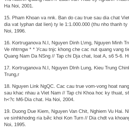
Ha Noi, 2001.
15. Pham Khoan va nnk. Ban do cau true sau dia chat Viet
dia vat lyphan dat lien) ty le 1:1.000.000 (thu nho thanh ty
Noi, 1996.
16. Kortruganova N.I, Nguyen Dinh L\mg, Nguyen Minh Tru
Ve nhtrngw * * Уcau tnjc khong che cac nut quang vang t
Quang Nam Da NSng // Tap chi Dja chat, loat A, s6 5-6. Н
17. Kortruganova N.I, Nguyen Dlnh Lung, Kieu Trung Chi
Trung,r
18. Nguyen Link NgQC. Cac cau true vom-vong hoat nang
sau khac nhau a Viet Nam // Tap chi Khoa hoc ky thuat, s
h<?c M6-Dia chat. Ha Noi, 2004.
19. Duong Due Kiem, Nguyen Van Chit, Nghiem Vu Hai. N
ve sinhkhodng ria Ьйс khoi Kon Turn // Dia chdt va khoan
Noi, 1995.