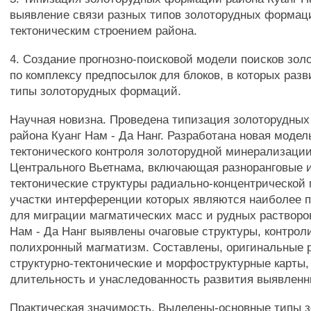
выявление связи разных типов золоторудных формац
тектоническим строением района.
4. Создание прогнозно-поисковой модели поисков зол
по комплексу предпосылок для блоков, в которых раз
типы золоторудных формаций.
Научная новизна. Проведена типизация золоторудны
района Куанг Нам - Да Нанг. Разработана новая модел
тектонического контроля золоторудной минерализаци
Центрального Вьетнама, включающая разноранговые 
тектонические структуры радиально-концентрической
участки интерференции которых являются наиболее
для миграции магматических масс и рудных растворов
Нам - Да Нанг выявлены очаговые структуры, контро
полихронный магматизм. Составлены, оригинальные
структурно-тектонические и морфоструктурные карты
длительность и унаследованность развития выявленн
Практическая значимость. Выделены-основные типы 