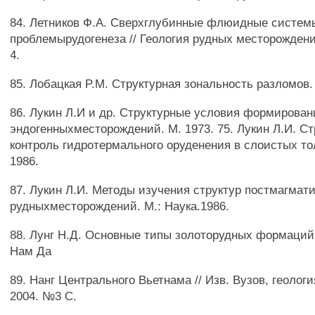
84. Летников Ф.А. Сверхглубинные флюидные систем
проблемырудогенеза // Геология рудных месторождений
4.
85. Лобацкая P.M. Структурная зональность разломов. 
86. Лукин Л.И и др. Структурные условия формирован
эндогенныхместорождений. М. 1973. 75. Лукин Л.И. С
контроль гидротермального оруденения в слоистых то
1986.
87. Лукин Л.И. Методы изучения структур постмагмат
рудныхместорождений. М.: Наука.1986.
88. Лунг Н.Д. Основные типы золоторудных формаций
Нам Да
89. Нанг Центрального Вьетнама // Изв. Вузов, геологи
2004. №3 С.