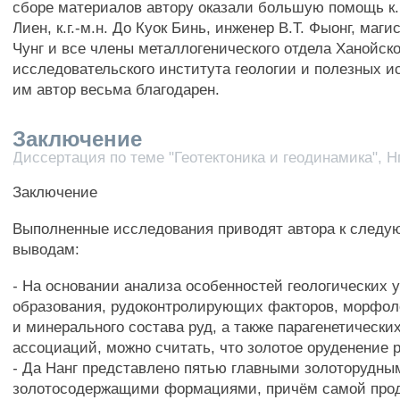
сборе материалов автору оказали большую помощь к.г.
Лиен, к.г.-м.н. До Куок Бинь, инженер В.Т. Фыонг, маг
Чунг и все члены металлогенического отдела Ханойско
исследовательского института геологии и полезных 
им автор весьма благодарен.
Заключение
Диссертация по теме "Геотектоника и геодинамика", Н
Заключение
Выполненные исследования приводят автора к след
выводам:
- На основании анализа особенностей геологических 
образования, рудоконтролирующих факторов, морфоло
и минерального состава руд, а также парагенетическ
ассоциаций, можно считать, что золотое оруденение 
- Да Нанг представлено пятью главными золоторудны
золотосодержащими формациями, причём самой прод