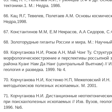
тектоники.1. М.: Недра. 1986.
66. Кац Я.Г, Тевелев, Полетаев A.M. Основы космическ
Недра,1998.
67. Константинов М.М, Е.М Некрасов, А.А Сидоров, С.
68. Золоторудные гиганты России и мира. М.: Научный
69. Корчуганова Н.И, Роков А.Н, Май Чонг Ту. Структур
морфологическоестроение и перспективы россыпной 
района Куанг Нам Да Нанг (центральный Вьетнам) // И
геология и разведка. 1999. № 4.
70. Корчуганова Н.И, Костенко Н.П, Межеловский И.Н.
методыпоисков полезных ископаемых. М. 2001.
71. Корчуганова Н.И. Дистанционные неотектоническ
при поискахполезных ископаемых // Изв. Вузов, геолог
1996. №6.