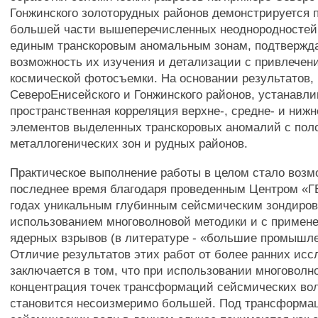
Гонжинского золоторудных районов демонстрируется 
большей части вышеперечисленных неоднородностей 
единым транскоровым аномальным зонам, подтвержд
возможность их изучения и детализации с привлечен
космической фотосъемки. На основании результатов,
СевероЕнисейского и Гонжинского районов, устанавли
пространственная корреляция верхне-, средне- и ниж
элементов выделенных транскоровых аномалий с по
металлогенических зон и рудных районов.
Практическое выполнение работы в целом стало возм
последнее время благодаря проведенным Центром «Г
годах уникальным глубинным сейсмическим зондиро
использованием многоволновой методики и с примен
ядерных взрывов (в литературе - «большие промышл
Отличие результатов этих работ от более ранних ис
заключается в том, что при использовании многоволн
концентрация точек трансформаций сейсмических вол
становится несоизмеримо большей. Под трансформа