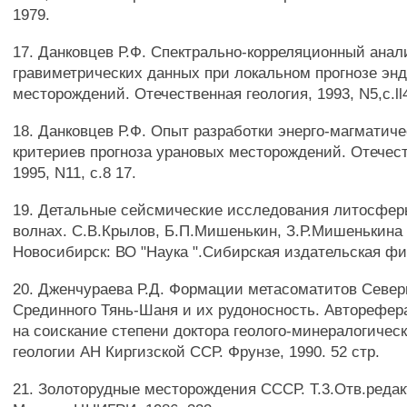
1979.
17. Данковцев Р.Ф. Спектрально-корреляционный анал
гравиметрических данных при локальном прогнозе эн
месторождений. Отечественная геология, 1993, N5,c.ll4
18. Данковцев Р.Ф. Опыт разработки энерго-магматич
критериев прогноза урановых месторождений. Отечест
1995, N11, с.8 17.
19. Детальные сейсмические исследования литосферы
волнах. С.В.Крылов, Б.П.Мишенькин, З.Р.Мишенькина 
Новосибирск: ВО "Наука ".Сибирская издательская фир
20. Дженчураева Р.Д. Формации метасоматитов Север
Срединного Тянь-Шаня и их рудоносность. Авторефер
на соискание степени доктора геолого-минералогическ
геологии АН Киргизской ССР. Фрунзе, 1990. 52 стр.
21. Золоторудные месторождения СССР. Т.3.Отв.редак