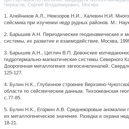
Черкасов, Сергей Владимирович, Москва
1. Алейников А.Л., Немзоров Н.И., Халевин Н.И. Мног
сейсмика при изучении недр рудных районов. М.: Наука
2. Барышев А.Н. Периодические геодинамические и м
системы, их развитие и взаимодействие. Москва, 1999
3. Барышев А.Н., Цетлин В.П. Девонские колчеданоно
гидротермально-магматические системы Северного Кав
Доорогенная металлогения эвгеосинклиналей. Свердлов
125-127.
4. Булин Н.К., Глубинное строение Верхояно-Чукотско
области по сейсмическим данным. Тихоокеанская геоло
с.77-85.
5. Булин Н.К., Егоркин A.B. Среднекоровые аномалии 
их металлогеническое значение. Разедка и охрана недр
18-21.