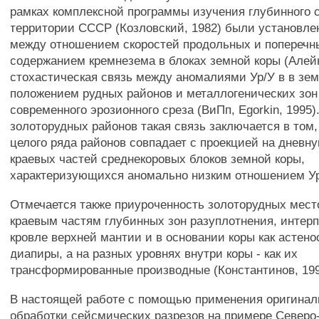
рамках комплексной программы изучения глубинного 
территории СССР (Козловский, 1982) были установлен
между отношением скоростей продольных и поперечны
содержанием кремнезема в блоках земной коры (Алейн
стохастическая связь между аномалиями Ур/У в в зем
положением рудных районов и металлогенических зон
современного эрозионного среза (ВиПп, Egorkin, 1995)
золоторудных районов такая связь заключается в том,
целого ряда районов совпадает с проекцией на дневн
краевых частей среднекоровых блоков земной коры,
характеризующихся аномально низким отношением Ур
Отмечается также приуроченность золоторудных мест
краевым частям глубинных зон разуплотнения, интер
кровле верхней мантии и в основании коры как астен
диапиры, а на разных уровнях внутри коры - как их
трансформированные производные (Константинов, 199
В настоящей работе с помощью применения оригинал
обработки сейсмических разрезов на примере Северо