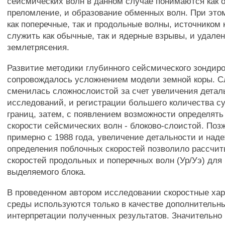
сейсмических волн в данном случае понимаются как о
преломление, и образование обменных волн. При это
как поперечные, так и продольные волны, источником 
служить как обычные, так и ядерные взрывы, и удале
землетрясения.
Развитие методики глубинного сейсмического зондир
сопровождалось усложнением модели земной коры. С
сменилась сложнослоистой за счет увеличения детал
исследований, и регистрации большего количества с
границ, затем, с появлением возможности определят
скорости сейсмических волн - блоково-слоистой. Поз
примерно с 1988 года, увеличение детальности и над
определения поблочных скоростей позволило рассчи
скоростей продольных и поперечных волн (Ур/Уэ) для
выделяемого блока.
В проведенном автором исследовании скоростные хар
среды используются только в качестве дополнительн
интерпретации полученных результатов. Значительно