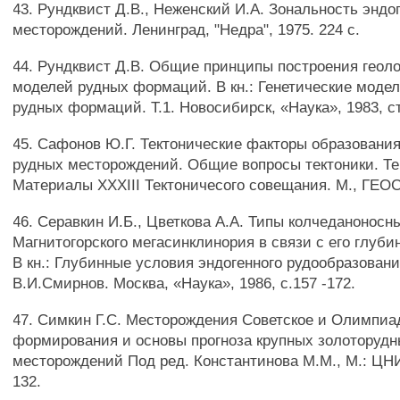
43. Рундквист Д.В., Неженский И.А. Зональность энд
месторождений. Ленинград, "Недра", 1975. 224 с.
44. Рундквист Д.В. Общие принципы построения геоло
моделей рудных формаций. В кн.: Генетические моде
рудных формаций. Т.1. Новосибирск, «Наука», 1983, ст
45. Сафонов Ю.Г. Тектонические факторы образовани
рудных месторождений. Общие вопросы тектоники. Те
Материалы XXXIII Тектоничесого совещания. М., ГЕОС,
46. Серавкин И.Б., Цветкова A.A. Типы колчеданоносн
Магнитогорского мегасинклинория в связи с его глуб
В кн.: Глубинные условия эндогенного рудообразовани
В.И.Смирнов. Москва, «Наука», 1986, с.157 -172.
47. Симкин Г.С. Месторождения Советское и Олимпиад
формирования и основы прогноза крупных золоторуд
месторождений Под ред. Константинова М.М., М.: ЦНИ
132.