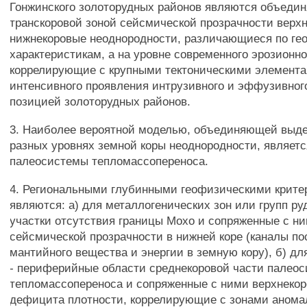
Гонжинского золоторудных районов являются объеди
транскоровой зоной сейсмической прозрачности верхн
нижнекоровые неоднородности, различающиеся по г
характеристикам, а на уровне современного эрозионно
коррелирующие с крупными тектоническими элемента
интенсивного проявления интрузивного и эффузивног
позицией золоторудных районов.
3. Наиболее вероятной моделью, объединяющей выд
разных уровнях земной коры неоднородности, являет
палеосистемы тепломассопереноса.
4. Региональными глубинными геофизическими крите
являются: а) для металлогенических зон или групп ру
участки отсутствия границы Мохо и сопряженные с н
сейсмической прозрачности в нижней коре (каналы п
мантийного вещества и энергии в земную кору), б) дл
- периферийные области среднекоровой части палео
тепломассопереноса и сопряженные с ними верхнеко
дефицита плотности, коррелирующие с зонами анома