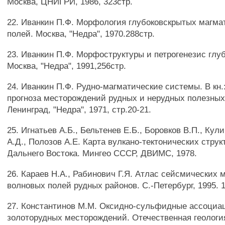
Москва, ЦНИГРИ, 1986, 323стр.
22. Иванкин П.Ф. Морфология глубоковскрытых магма
полей. Москва, "Недра", 1970.288стр.
23. Иванкин П.Ф. Морфоструктуры и петрогенезис глу
Москва, "Недра", 1991,256стр.
24. Иванкин П.Ф. Рудно-магматические системы. В кн.
прогноза месторождений рудных и нерудных полезных
Ленинград, "Недра", 1971, стр.20-21.
25. Игнатьев А.Б., Бельтенев Е.Б., Боровков В.П., Кул
А.Д., Полозов А.Е. Карта вулкано-тектонических стру
Дальнего Востока. Мингео СССР, ДВИМС, 1978.
26. Караев H.A., Рабинович Г.Я. Атлас сейсмических 
волновых полей рудных районов. С.-Петербург, 1995. 1
27. Константинов М.М. Оксидно-сульфидные ассоциа
золоторудных месторождений. Отечественная геология