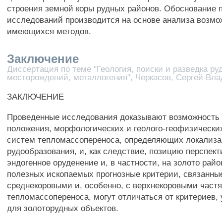
строения земной коры рудных районов. Обоснование 
исследований производится на основе анализа возмо
имеющихся методов.
Заключение
Диссертация по теме "Геология, поиски и разведка р
месторождений, металлогения", Черкасов, Сергей Вл
ЗАКЛЮЧЕНИЕ
Проведенные исследования доказывают возможность
положения, морфологических и геолого-геофизически
систем тепломассопереноса, определяющих локализ
рудообразования, и, как следствие, позицию перспек
эндогенное оруденение и, в частности, на золото рай
полезных ископаемых прогнозные критерии, связанны
среднекоровыми и, особенно, с верхнекоровыми част
тепломассопереноса, могут отличаться от критериев,
для золоторудных объектов.