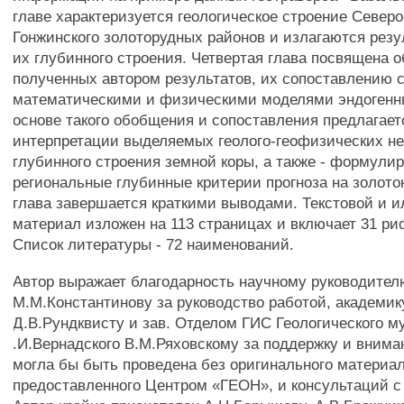
главе характеризуется геологическое строение Северо
Гонжинского золоторудных районов и излагаются рез
их глубинного строения. Четвертая глава посвящена
полученных автором результатов, их сопоставлению 
математическими и физическими моделями эндогенн
основе такого обобщения и сопоставления предлагает
интерпретации выделяемых геолого-геофизических н
глубинного строения земной коры, а также - формули
региональные глубинные критерии прогноза на золото
глава завершается краткими выводами. Текстовой и 
материал изложен на 113 страницах и включает 31 рис
Список литературы - 72 наименований.
Автор выражает благодарность научному руководите
М.М.Константинову за руководство работой, академи
Д.В.Рундквисту и зав. Отделом ГИС Геологического м
.И.Вернадского В.М.Ряховскому за поддержку и внима
могла бы быть проведена без оригинального материал
предоставленного Центром «ГЕОН», и консультаций с