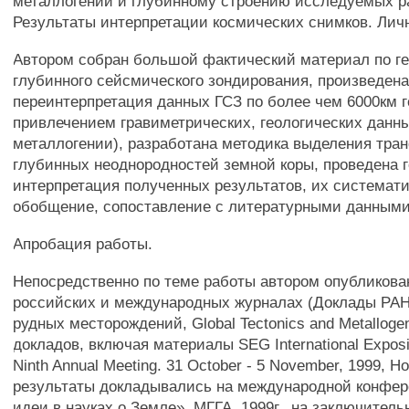
металлогении и глубинному строению исследуемых р
Результаты интерпретации космических снимков. Лич
Автором собран большой фактический материал по г
глубинного сейсмического зондирования, произведена
переинтерпретация данных ГСЗ по более чем 6000км г
привлечением гравиметрических, геологических данны
металлогении), разработана методика выделения тра
глубинных неоднородностей земной коры, проведена 
интерпретация полученных результатов, их системат
обобщение, сопоставление с литературными данными
Апробация работы.
Непосредственно по теме работы автором опубликован
российских и международных журналах (Доклады РАН
рудных месторождений, Global Tectonics and Metallogen
докладов, включая материалы SEG International Exposit
Ninth Annual Meeting. 31 October - 5 November, 1999, 
результаты докладывались на международной конфе
идеи в науках о Земле», МГГА, 1999г., на заключител