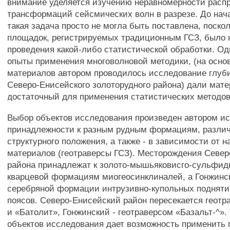
внимание уделяется изучению неравномерности распр
трансформаций сейсмических волн в разрезе. До нача
такая задача просто не могла быть поставлена, поск
площадок, регистрируемых традиционным ГСЗ, было 
проведения какой-либо статистической обработки. Од
опыты применения многоволновой методики, (на осно
материалов автором проводилось исследование глуби
Северо-Енисейского золоторудного района) дали мате
достаточный для применения статистических методов
Выбор объектов исследования произведен автором ис
принадлежности к разным рудным формациям, различн
структурного положения, а также - в зависимости от 
материалов (геотраверсы ГСЗ). Месторождения Север
района принадлежат к золото-мышьяковисго-сульфидн
кварцевой формациям миогеосинклиналей, а Гонжинско
серебряной формации интрузивно-купольных подняти
поясов. Северо-Енисейский район пересекается геот
и «Батолит», Гонжинский - геотраверсом «Базальт-^».
объектов исследования дает возможность применить