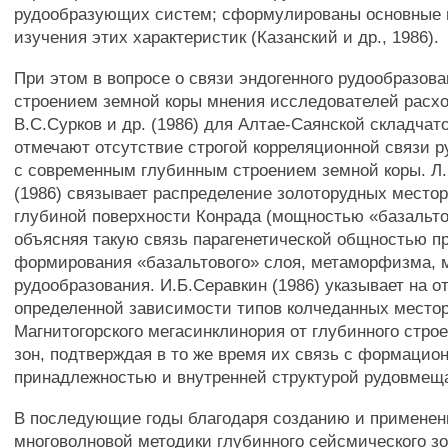
рудообразующих систем; сформулированы основные
изучения этих характеристик (Казанский и др., 1986).
При этом в вопросе о связи эндогенного рудообразов
строением земной коры мнения исследователей расход
В.С.Сурков и др. (1986) для Алтае-Саянской складчат
отмечают отсутствие строгой корреляционной связи 
с современным глубинным строением земной коры. Л
(1986) связывает распределение золоторудных место
глубиной поверхности Конрада (мощностью «базальто
объясняя такую связь парагенетической общностью п
формирования «базальтового» слоя, метаморфизма, 
рудообразования. И.Б.Серавкин (1986) указывает на о
определенной зависимости типов колчеданных место
Магнитогорского мегасинклинория от глубинного стро
зон, подтверждая в то же время их связь с формацио
принадлежностью и внутренней структурой рудовме
В последующие годы благодаря созданию и примене
многоволновой методики глубинного сейсмического з