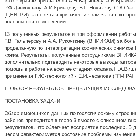
Автор крайне признателен А.Н.Барышеву, А.В.Бражнику
Р.Ф.Данковцеву, А.И.Кривцову, В.П.Новикову, С.А.Свет
(ЦНИГРИ) за советы и критические замечания, которы
полезны при осмыслении
13 полученных результатов и при оформлении работы,
Г.В. Гальперову и A.A. Рукояткину (ВНИИКАМ) за бол
проделанную по интерпретации космических снимков 
кряжа. Результаты, полученные сотрудниками ВНИИК
дополнительно подтвердить некоторые выводы автор
помощь в работе на всех ее стадиях оказала Н.А.Вишн
применения ГИС-технологий - Е.И.Чесалова (ГГМ РАН
1. ОБЗОР РЕЗУЛЬТАТОВ ПРЕДЫДУЩИХ ИССЛЕДОВА
ПОСТАНОВКА ЗАДАЧИ
Обзор имеющихся данных по геологическому строен
районов приводится в главе 3 вместе с описанием вн
результатов, что облегчает восприятие последних. В 
целом характеризуется состояние проблемы изучения