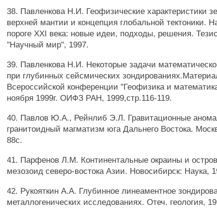
38. Павленкова Н.И. Геофизические характеристики з
верхней мантии и концепция глобальной тектоники. Н
пороге XXI века: новые идеи, подходы, решения. Тези
"Научный мир", 1997.
39. Павленкова Н.И. Некоторые задачи математическ
при глубинных сейсмических зондированиях.Материа
Всероссийской конференции "Геофизика и математика"
ноября 1999г. ОИФЗ РАН, 1999,стр.116-119.
40. Павлов Ю.А., Рейнлиб Э.Л. Гравитационные аном
гранитоидный магматизм юга Дальнего Востока. Москва
88с.
41. Парфенов Л.М. Континентальные окраины и остро
мезозоид северо-востока Азии. Новосибирск: Наука, 1
42. Рукояткин A.A. Глубинное линеаментное зондиров
металлогенических исследованиях. Отеч. геология, 199