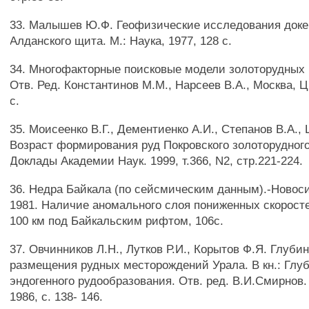
33. Малышев Ю.Ф. Геофизические исследования док
Алданского щита. М.: Наука, 1977, 128 с.
34. Многофакторные поисковые модели золоторудных
Отв. Ред. Константинов М.М., Нарсеев В.А., Москва, 
с.
35. Моисеенко В.Г., Дементиенко А.И., Степанов В.А.,
Возраст формирования руд Покровского золоторудног
Доклады Академии Наук. 1999, т.366, N2, стр.221-224.
36. Недра Байкала (по сейсмическим данным).-Новоси
1981. Наличие аномального слоя пониженных скоросте
100 км под Байкальским рифтом, 106с.
37. Овчинников Л.Н., Лутков Р.И., Корытов Ф.Я. Глуб
размещения рудных месторождений Урала. В кн.: Глу
эндогенного рудообразования. Отв. ред. В.И.Смирнов.
1986, с. 138- 146.