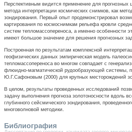
Перспективным видится применение для прогнозных ц
метода интерпретации космических снимков, как мето
зондирования. Первый опыт продемонстрировал возм
картирования по космоснимкам рельефа кровли средн
систем тепломассопереноса, а именно особенности э
имеют большое значение для решения прогнозных за
Построенная по результатам комплексной интерпретац
геофизических данных эмпирическая модель палеос
тепломассопереноса во многом совпадает с генерали
флюидно-магматической рудообразующей системы, 
Ю.Г.Сафоновым (2000) для крупных месторождений зо
В целом, результаты проведенных исследований позв
задачу выполнения прогноза золотоносности вдоль вс
глубинного сейсмического зондирования, проведенно
многоволновой методики.
Библиография
Диссертация по геологии, кандидата геолого-минерало