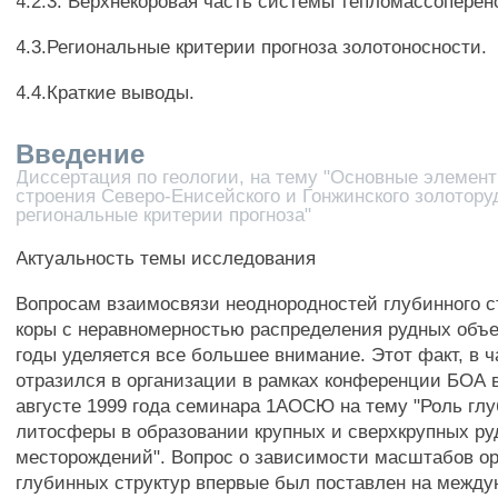
4.2.3. Верхнекоровая часть системы тепломассоперен
4.3.Региональные критерии прогноза золотоносности.
4.4.Краткие выводы.
Введение
Диссертация по геологии, на тему "Основные элемент
строения Северо-Енисейского и Гонжинского золотору
региональные критерии прогноза"
Актуальность темы исследования
Вопросам взаимосвязи неоднородностей глубинного с
коры с неравномерностью распределения рудных объе
годы уделяется все большее внимание. Этот факт, в ч
отразился в организации в рамках конференции БОА 
августе 1999 года семинара 1АОСЮ на тему "Роль гл
литосферы в образовании крупных и сверхкрупных р
месторождений". Вопрос о зависимости масштабов ор
глубинных структур впервые был поставлен на между