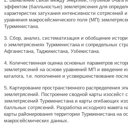
2. Выявление связи между энергией, глубиной очага 
эффектом (балльностью) землетрясения для определ
характеристик затухания интенсивности сотрясений и
уравнения макросейсмического поля (МП) землетрясе
Туркменистана.
3. Сбор, анализ, систематизация и обобщение истор
о землетрясениях Туркменистана и сопредельных стр
Афганистана, Таджикистана, Узбекистана.
4. Количественная оценка основных параметров истор
землетрясений на основе уравнений МП и введение их
каталога, т.е. пополнение и усовершенствование посл
5. Картирование пространственного распределения э
землетрясений. Построение сводной карты изосейст 
землетрясений Туркменистана и карты огибающих изо
балльных сотрясений. Разработка исходного макета 
карты районирования территории Туркменистана на о
макросейсмических данных.