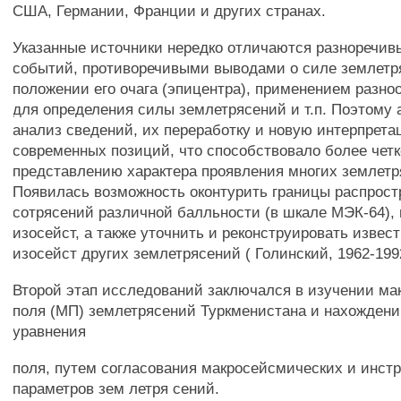
США, Германии, Франции и других странах.
Указанные источники нередко отличаются разноречи
событий, противоречивыми выводами о силе землетр
положении его очага (эпицентра), применением разн
для определения силы землетрясений и т.п. Поэтому
анализ сведений, их переработку и новую интерпрет
современных позиций, что способствовало более чет
представлению характера проявления многих землетр
Появилась возможность оконтурить границы распрост
сотрясений различной балльности (в шкале МЭК-64),
изосейст, а также уточнить и реконструировать извес
изосейст других землетрясений ( Голинский, 1962-199
Второй этап исследований заключался в изучении ма
поля (МП) землетрясений Туркменистана и нахожден
уравнения
поля, путем согласования макросейсмических и инст
параметров зем летря сений.