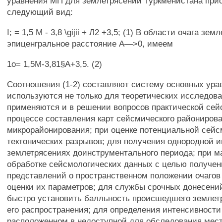
уравнения МП для землетрясений Туркменистана при
следующий вид:
I; = 1,5 М - 3,8 \gijii + Л2 +3,5; (1) В области очага зем
эпиценгральное расстояние А—>0, имеем
1о= 1,5М-3,81§А+3,5. (2)
Соотношения (1-2) составляют систему основных ур
используются не только для теоретических исследова
применяются и в решении вопросов практической сей
процессе составления карт сейсмического райониров
микрорайонирования; при оценке потенциальной сей
тектонических разрывов; для получения однородной 
землетрясениях доинструментального периода; при м
обработке сейсмологических данных с целью получе
представлений о пространственном положении очагов
оценки их параметров; для службы срочных донесений
быстро установить балльность происшедшего землет
его распространения; для определения интенсивности 
расположенном в недоступной для обследования местн