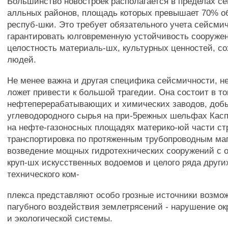
Большинство новостроек располагается в пределах с
алльных районов, площадь которых превышает 70% о
респуб-шки. Это требует обязательного учета сейсми
гарантировать юлговременную устойчивость сооружен
целостность материаль-шх, культурных ценностей, с
людей.
Не менее важна и другая специфика сейсмичности, н
ложет привести к большой трагедии. Она состоит в то
нефтеперерабатывающих и химических заводов, доб
углеводородного сырья на при-5режных шельфах Касп
на нефте-газоносных площадях материко-юй части ст
транспортировка по протяженным трубопроводным ма
возведение мощных гидротехнических сооружений с 
круп-шх искусственных водоемов и целого ряда други
технического ком-
плекса представляют особо грозные источники возмож
пагубного воздействия землетрясений - нарушение 
и экологической системы.