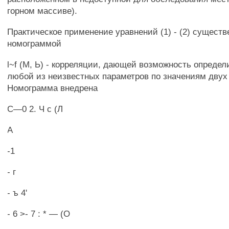
горном массиве).
Практическое применение уравнений (1) - (2) сущест
номограммой
l~f (М, Ь) - корреляции, дающей возможность определ
любой из неизвестных параметров по значениям двух д
Номограмма внедрена
С—0 2. Ч с (Л
А
-1
- г
- ъ 4'
- 6 >- 7 : * — (О