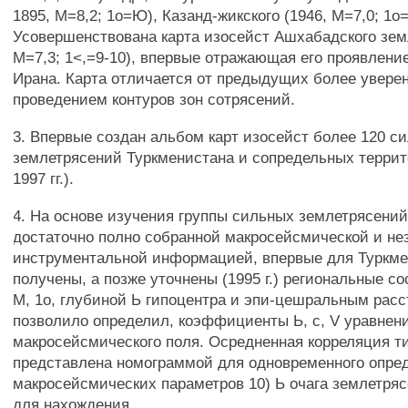
1895, М=8,2; 1о=Ю), Казанд-жикского (1946, М=7,0; 1о=
Усовершенствована карта изосейст Ашхабадского зем
М=7,3; 1<,=9-10), впервые отражающая его проявлени
Ирана. Карта отличается от предыдущих более увер
проведением контуров зон сотрясений.
3. Впервые создан альбом карт изосейст более 120 с
землетрясений Туркменистана и сопредельных террито
1997 гг.).
4. На основе изучения группы сильных землетрясени
достаточно полно собранной макросейсмической и н
инструментальной информацией, впервые для Туркме
получены, а позже уточнены (1995 г.) региональные 
М, 1о, глубиной Ь гипоцентра и эпи-цешральным расс
позволило определил, коэффициенты Ь, с, V уравнен
макросейсмического поля. Осредненная корреляция тип
представлена номограммой для одновременного опре
макросейсмических параметров 10) Ь очага землетряс
для нахождения