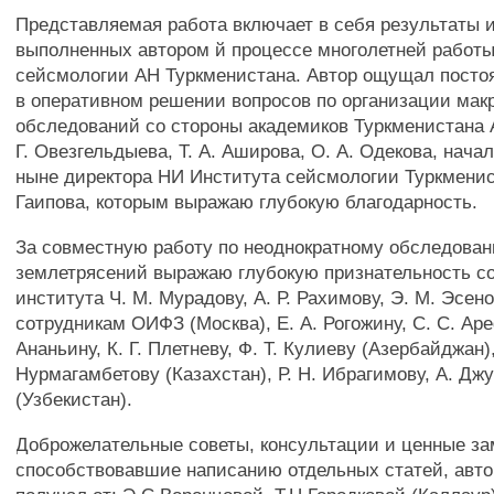
Представляемая работа включает в себя результаты 
выполненных автором й процессе многолетней работы
сейсмологии АН Туркменистана. Автор ощущал посто
в оперативном решении вопросов по организации ма
обследований со стороны академиков Туркменистана А
Г. Овезгельдыева, Т. А. Аширова, О. А. Одекова, нач
ныне директора НИ Института сейсмологии Туркменис
Гаипова, которым выражаю глубокую благодарность.
За совместную работу по неоднократному обследова
землетрясений выражаю глубокую признательность с
института Ч. М. Мурадову, А. Р. Рахимову, Э. М. Эсено
сотрудникам ОИФЗ (Москва), Е. А. Рогожину, С. С. Аре
Ананьину, К. Г. Плетневу, Ф. Т. Кулиеву (Азербайджан),
Нурмагамбетову (Казахстан), Р. Н. Ибрагимову, А. Дж
(Узбекистан).
Доброжелательные советы, консультации и ценные за
способствовавшие написанию отдельных статей, авто