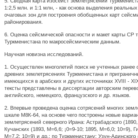
5. Сводная карта изосейст землетрясений Туркменис
1:2,5 млн. и 1:1 млн, - как основа выделения реальны
очаговых зон для построения обобщенных карт сейсм
районирования.
6. Оценка сейсмической опасности и макет карты СР 
Туркменистана по макросейсмическим данным.
Научная новизна исследований.
1. Осуществлен многолетий поиск не учтенных ранее 
древних землетрясениях Туркменистана и приграничн
имеющихся в арабских и других источниках XVIII - XI
тексты представлены в диссертации авторским перев
английского, немецкого, французского и др. языков.
2. Впервые проведена оценка сотрясений многих земл
шкале М8К-64, на основе чего построены новые вариа
землетрясений северного Ирана: Астрабадского (1890,
Кучанских (1893, М=6,6; ¡0=9-10; 1895, М=6,0; 10=9), Г
М=7,2; 10=9) и др.; по Туркменистану: Узун-Адинского