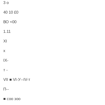
3 о
40 10 £0
ВО <00
1.11
XI
х
IX-
т -
VII ■ VI-У--IV-т
П--
■ соо зоо