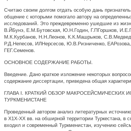
Считаю своим долгом отдать особую дань признатель
общение с которыми помогало автору на определенны
исследований. Это преждевременно ушедшие из жизн
В.ЙБунэ, Е.М.Бутовская, Ю.Н.Годин, Г.ПГоршков, И.Е.
М.К.Курбанов, Н.Н.Леонов, К.К.Машрыков, С.В.Медвед
Р.Д.Непесов, ИЛНерсесов, Ю.В.Ризниченко, ЕАРозова,
ГЕГ.Семенов.
ОСНОВНОЕ СОДЕРЖАНИЕ РАБОТЫ.
Введение. Дано краткое изложение некоторых вопрос
содержание диссертации, приведена общая характери
ГЛАВА I. КРАТКИЙ ОБЗОР МАКРОСЕЙСМИЧЕСКИХ 
ТУРКМЕНИСТАНЕ
Проведенный автором анализ литературных источнико
в Х1Х-ХХ вв. на обширной территории Туркестана, в с
входил и современный Туркменистан, изучению сейс