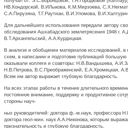
получал от: Э.С.Воронцовой, Т.Н.Городковой (Каллаур
НВ.Кондорской, В.ИЛыкова, К.М.Мирзоева, С.Х.Негма
С.А.Пирузяна, Т.Г.Раутиан, В.И.Уломова, В.И.Халтури
Для дальнейшего использования передали автору св
обследования Ашхабадского землетрясения 1948 г. А.
В.Т.Архангельский, А.А.Курдицкая.
В анализе и обобщении материалов исследований, в 
схем, в написании и подготовке публикаций большу
оказывали коллеги и соавторы: Н.В.Вандышева, А.И.З
Н.В.Петрова, В.С.Преображенский, Е.А.Хромецкая, А.
Всем им автор выражает глубокую благодарность.
На всех этапах работы в течение длительного време
постоянное внимание, поддержку и продуктивное сотр
стороны науч-
ных руководителей: доктора ф.-м.наук, профессора Н
доктора геол-мин. наук А.А.Никонова, которым выра
признательность и глубокую благодарность.