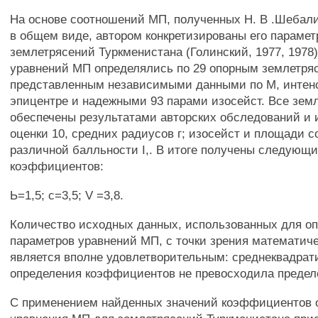
На основе соотношений МП, полученных Н. В .Шебали
в общем виде, автором конкретизированы его параме
землетрясений Туркменистана (Голинский, 1977, 197
уравнений МП определялись по 29 опорным землетря
представленным независимыми данными по М, интенс
эпицентре и надежными 93 парами изосейст. Все зем
обеспечены результатами авторских обследований и
оценки 10, средних радиусов г; изосейст и площади 
различной балльности I,. В итоге получены следующи
коэффициентов:
Ь=1,5; с=3,5; V =3,8.
Количество исходных данных, использованных для о
параметров уравнений МП, с точки зрения математиче
является вполне удовлетворительным: среднеквадрат
определения коэффициентов не превосходила предело
С применением найденных значений коэффициентов 