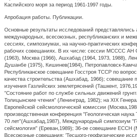
Каспийского моря за период 1961-1997 годы.
Апробация работы. Публикации.
Основные результаты исследований представлялись 
международных, всесоюзных, республиканских и ме
сессиях, симпозиумах, на научно-практических конфе
рабочих совещаниях. В их числе: сессии МСССС АН 
(1963), Москва (1966), Ашхабад (1964, 1973, 1988), Лен
Душанбе (1975), Кишинев(1984), Петропавловск-Камча
Республиканское совещание Госстроя ТССР по вопро
качества строительства (Ашхабад, 1966); совещание 
изучения Газлийских землетрясений (Ташкент, 1976,1
"Состояние работ по службе сильных движений грунгга
Толицынские чтения" (Ленинград, 1982); на XIX Гене
Европейской сейсмологической комиссии (Москва,1984
производственная конференция "Геологическая наука 
70 лет"(Ашхабад,1987), Международный симпозиум "Г
сейсмология" (Ереван,1989); 36-ое совещание ЕССН (
Всесоюзные совещания: 'Тесшого-геофизические исс