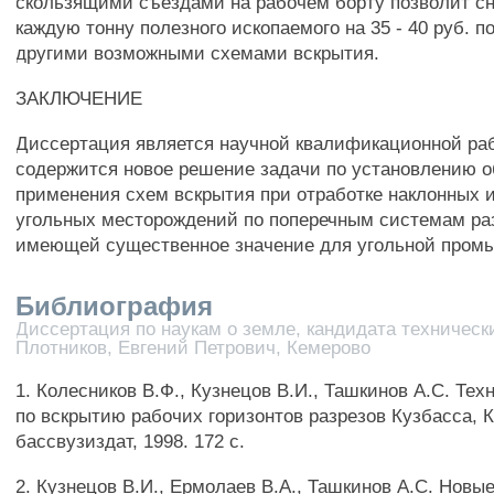
скользящими съездами на рабочем борту позволит сн
каждую тонну полезного ископаемого на 35 - 40 руб. п
другими возможными схемами вскрытия.
ЗАКЛЮЧЕНИЕ
Диссертация является научной квалификационной раб
содержится новое решение задачи по установлению 
применения схем вскрытия при отработке наклонных 
угольных месторождений по поперечным системам ра
имеющей существенное значение для угольной пром
Библиография
Диссертация по наукам о земле, кандидата технически
Плотников, Евгений Петрович, Кемерово
1. Колесников В.Ф., Кузнецов В.И., Ташкинов А.С. Те
по вскрытию рабочих горизонтов разрезов Кузбасса, К
бассвузиздат, 1998. 172 с.
2. Кузнецов В.И., Ермолаев В.А., Ташкинов А.С. Новы