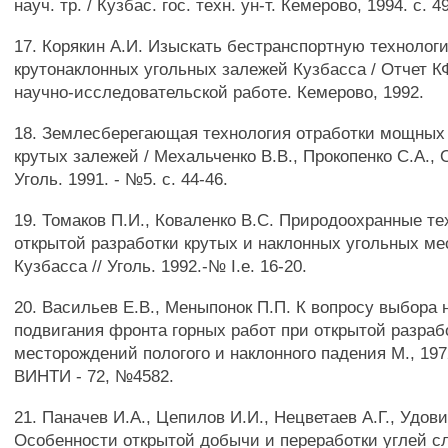
науч. тр. / Кузбас. гос. техн. ун-т. Кемерово, 1994. с. 4
17. Корякин А.И. Изыскать бестранспортную технолог
крутонаклонных угольных залежей Кузбасса / Отчет 
научно-исследовательской работе. Кемерово, 1992.
18. Землесберегающая технология отработки мощных
крутых залежей / Мехальченко В.В., Прокопенко С.А., Ор
Уголь. 1991. - №5. с. 44-46.
19. Томаков П.И., Коваленко B.C. Природоохранные т
открытой разработки крутых и наклонных угольных м
Кузбасса // Уголь. 1992.-№ I.e. 16-20.
20. Васильев Е.В., Меныпонок П.П. К вопросу выбора
подвигания фронта горных работ при открытой разраб
месторождений пологого и наклонного падения М., 1972.
ВИНТИ - 72, №4582.
21. Паначев И.А., Цепилов И.И., Нецветаев А.Г., Удов
Особенности открытой добычи и переработки углей с