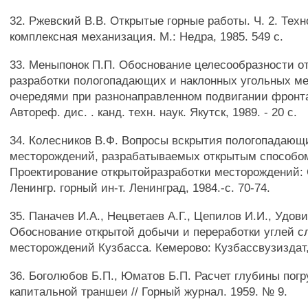
32. Ржевский В.В. Открытые горные работы. Ч. 2. Техн
комплексная механизация. М.: Недра, 1985. 549 с.
33. Меныпонок П.П. Обоснование целесообразности о
разработки пологопадающих и наклонных угольных м
очередями при разнонаправленном подвигании фронта
Автореф. дис. . канд. техн. наук. Якутск, 1989. - 20 с.
34. Колесников В.Ф. Вопросы вскрытия пологопадающ
месторождений, разрабатываемых открытым способом
Проектирование открытойразработки месторождений: С
Ленингр. горный ин-т. Ленинград, 1984.-с. 70-74.
35. Паначев И.А., Нецветаев А.Г., Цепилов И.И., Удов
Обоснование открытой добычи и переработки углей с
месторождений Кузбасса. Кемерово: Кузбассвузиздат, 
36. Боголюбов Б.П., Юматов Б.П. Расчет глубины пог
капитальной траншеи // Горный журнал. 1959. № 9.