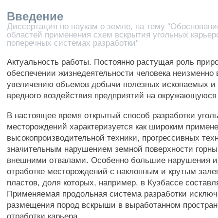
Введение
Диссертация по наукам о земле, на тему "Обоснован
областей применения схем вскрытия угольных карьер
поперечных системах разработки"
Актуальность работы. Постоянно растущая роль прир
обеспечении жизнедеятельности человека неизменно 
увеличению объемов добычи полезных ископаемых и
вредного воздействия предприятий на окружающуюся 
В настоящее время открытый способ разработки угол
месторождений характеризуется как широким примен
высокопроизводительной техники, прогрессивных техн
значительным нарушением земной поверхности горн
внешними отвалами. Особенно большие нарушения и
отработке месторождений с наклонным и крутым зале
пластов, доля которых, например, в Кузбассе составл
Применяемая продольная система разработки исключ
размещения пород вскрыши в выработанном простран
отработки карьера.