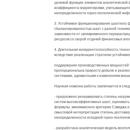
целевой функции элементов аналитической 
коэффициента корректировки, учитывающего
неопределенности горно-геологической инф
3. Устойчивое функционирование шахтного 
сбалансированностью шахт с разной техник
зависимости от своевременного перераспр
ресурсов со скорой отдачей финансовых вло
4. Длительная конкурентоспособность техно
вследствие реализации стратегии устойчиво
поддержания производственных мощностей у
пропорциональна приросту добычи и реализу
системами, адекватными к изменениям внеш
Научная новизна работы заключается в сле
- предложено резервировать степень нагру
систем высокоэффективных шахт, оценивать
формулы, минимаксного критерия Сэвиджа и
смысловой интерпретации степень достоверн
неопределенности исходной горно-геологич
- разработана аналитическая модель воспо