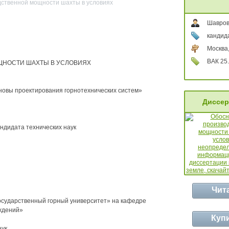
дственной мощности шахты в условиях
Шавров
кандида
Москва
ВАК 25.
НОСТИ ШАХТЫ В УСЛОВИЯХ
сновы проектирования горнотехнических систем»
Диссер
ндидата технических наук
Чит
осударственный горный университет» на кафедре
ждений»
Куп
ук,