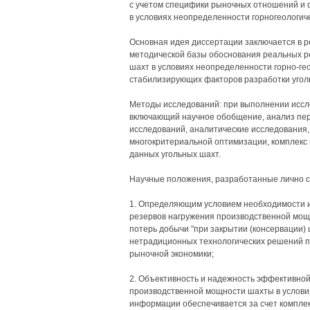
с учетом специфики рыночных отношений и 
в условиях неопределенности горногеологи
Основная идея диссертации заключается в 
методической базы обоснования реальных 
шахт в условиях неопределенности горно-г
стабилизирующих факторов разработки угол
Методы исследований: при выполнении иссл
включающий научное обобщение, анализ пер
исследований, аналитические исследования,
многокритериальной оптимизации, комплекс 
данных угольных шахт.
Научные положения, разработанные лично с
1. Определяющим условием необходимости 
резервов нагружения производственной мощ
потерь добычи "при закрытии (консервации)
нетрадиционных технологических решений п
рыночной экономики;
2. Объективность и надежность эффективно
производственной мощности шахты в условия
информации обеспечивается за счет комплек