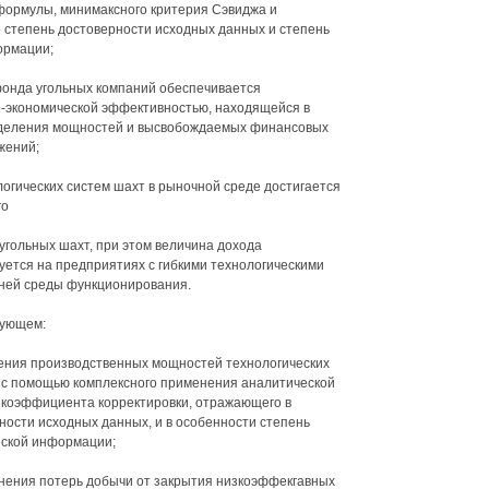
формулы, минимаксного критерия Сэвиджа и
 степень достоверности исходных данных и степень
ормации;
фонда угольных компаний обеспечивается
о-экономической эффективностью, находящейся в
еделения мощностей и высвобождаемых финансовых
жений;
логических систем шахт в рыночной среде достигается
го
гольных шахт, при этом величина дохода
ется на предприятиях с гибкими технологическими
ней среды функционирования.
дующем:
жения производственных мощностей технологических
 с помощью комплексного применения аналитической
 коэффициента корректировки, отражающего в
ости исходных данных, и в особенности степень
еской информации;
лнения потерь добычи от закрытия низкоэффекгавных