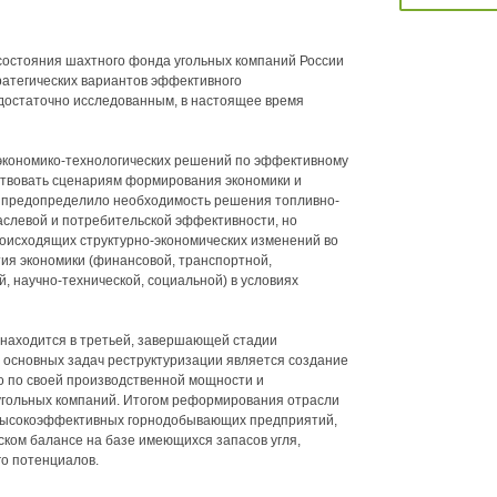
состояния шахтного фонда угольных компаний России
ратегических вариантов эффективного
достаточно исследованным, в настоящее время
кономико-технологических решений по эффективному
ствовать сценариям формирования экономики и
, предопределило необходимость решения топливно-
аслевой и потребительской эффективности, но
оисходящих структурно-экономических изменений во
ия экономики (финансовой, транспортной,
й, научно-технической, социальной) в условиях
 находится в третьей, завершающей стадии
 основных задач реструктуризации является создание
о по своей производственной мощности и
угольных компаний. Итогом реформирования отрасли
 высокоэффективных горнодобывающих предприятий,
ском балансе на базе имеющихся запасов угля,
го потенциалов.