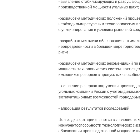
- выявление стабилизирующих и разрушающи
производственной мощности угольных шахт;
-разработка методических положений процед
необходимым ресурсным технологическим и э
функционирования в условиях рыночной сре
-разработка методики обоснования оптимал
неопределенности в большей мере горногео
риске;
-разработка методических рекомендаций по
мощности технологических систем шахт с ц
имеющихся резервов в пропускных способно
-выявление резервов нагружения производс
угольных компаний России с учетом динамики
эксплуатационных возможностей горнодобы
- апробация результатов исследований.
Целью диссертации является выявление тех
конкурентоспособности технологических сис
обоснования производственной мощности ш