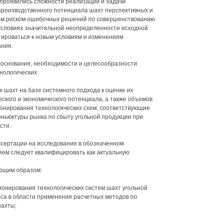
 проявились сложности реализации и задачи
роизводственного потенциала шахт перспективных и
ким риском ошибочных решений по совершенствованию
 условиях значительной неопределенности исходной
тироваться к новым условиям и изменениям
ния.
основания, необходимости и целесообразности
нологических
 шахт на базе системного подхода к оценке их
еского и экономического потенциала, а также объемов
онирования технологических схем, соответствующие
оньюктуры рынка по сбыту угольной продукции при
сти.
сертации на исследования в обозначенном
ием следует квалифицировать как актуальную.
ющим образом:
ионирования технологических систем шахт угольной
оса в области применения расчетных методов по
ахты;