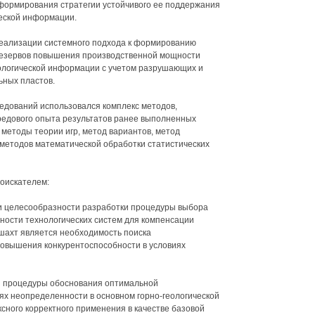
формирования стратегии устойчивого ее поддержания
ческой информации.
реализации системного подхода к формированию
резервов повышения производственной мощности
еологической информации с учетом разрушающих и
ьных пластов.
едований использовался комплекс методов,
едового опыта результатов ранее выполненных
 методы теории игр, метод вариантов, метод
методов математической обработки статистических
оискателем:
и целесообразности разработки процедуры выбора
ности технологических систем для компенсации
 шахт является необходимость поиска
овышения конкурентоспособности в условиях
й процедуры обоснования оптимальной
х неопределенности в основном горно-геологической
сного корректного применения в качестве базовой