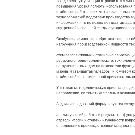
В ходе реструктуризации отрасли отчетливо
повышения уровня полноты использования п
стабильно работающих, что связано с высо
технологической подготовки производства в
информации, что не позволяет шахтам адап
внутренней и внешней среды функционирова
Особую значимость приобретают вопросы об
нагружения производственной мощности тех
схем перспективных и стабильно работающих
ресурсного горно-геологического, технологич
нагружения с выходом на показатели функци
мировым стандартам угледобычи, с учетом к
стабильной инвестиционной привлекательно
Учитывая методологическую ориентацию дис
направлении, ее тематику с полным основан
Задачи исследований формулируются следу
анализ условий работы и результатов функц
отрасли России и степени изученности вопр
определению производственной мощности ш