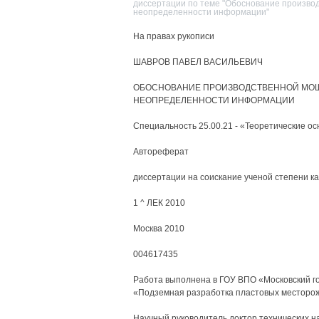
диссертации по теме "Обоснование произво
неопределенности информации"
На правах рукописи
ШАВРОВ ПАВЕЛ ВАСИЛЬЕВИЧ
ОБОСНОВАНИЕ ПРОИЗВОДСТВЕННОЙ МОЩ
НЕОПРЕДЕЛЕННОСТИ ИНФОРМАЦИИ
Специальность 25.00.21 - «Теоретические о
Автореферат
диссертации на соискание ученой степени ка
1 ^ ЛЕК 2010
Москва 2010
004617435
Работа выполнена в ГОУ ВПО «Московский г
«Подземная разработка пластовых месторо
Научный руководитель доктор технических на