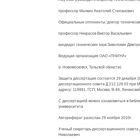
профессор Малкин Анатолий Степанович
Официальные оппоненты: доктор технических
профессор Некрасов Виктор Васильевич
кандидат технических наук Заволокин Дмитр
Ведущая организация ОАО «ПНИУИ»
(г. Новомосковск, Тульской области)
Защита диссертации состоится 29 декабря 20
диссертационного совета Д 212.128.03 при 
адресу: 119991, ГСП, Москва, В-49, Ленинский
С диссертацией можно ознакомиться в библио
университета
Автореферат разослан 29 ноября 2010г.
Ученый секретарь диссертационного совета 
Николаевич