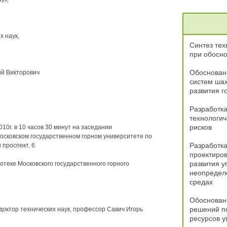
 наук,
Синтез тех
при обосн
Обоснован
ий Викторович
систем ша
развития г
Разработк
технологич
рисков
10г. в 10 часов 30 минут на заседании
Московском государственном горном университете по
Разработка
 проспект, 6
проектиров
развития у
теке Московского государственного горного
неопредел
средах
Обоснован
решений п
доктор технических наук, профессор Савич Игорь
ресурсов у