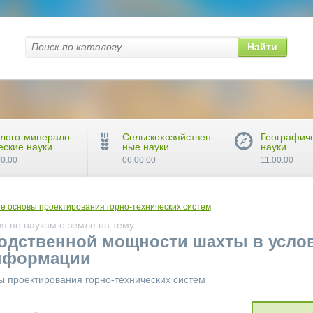
Найти
лого-минерало-
Сельскохозяйствен-
Географич
еские науки
ные науки
науки
00.00
06.00.00
11.00.00
е основы проектирования горно-технических систем
я по наукам о земле на тему
одственной мощности шахты в усло
нформации
ы проектирования горно-технических систем