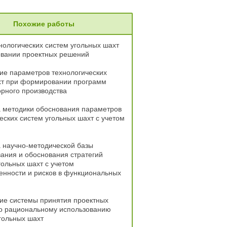
Похожие работы
нологических систем угольных шахт
овании проектных решений
ие параметров технологических
хт при формировании программ
орного производства
а методики обоснования параметров
еских систем угольных шахт с учетом
 научно-методической базы
ания и обоснования стратегий
гольных шахт с учетом
енности и рисков в функциональных
ие системы принятия проектных
о рациональному использованию
гольных шахт