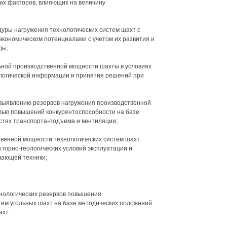
х факторов, влияющих на величину
уры нагружения технологических систем шахт с
кономическом потенциалами с учетом их развития и
ды;
ьной производственной мощности шахты в условиях
логической информации и принятия решений при
 выявлению резервов нагружения производственной
елью повышений конкурентоспособности на базе
стях транспорта-подъема и вентиляции;
твенной мощности технологических систем шахт
 горно-геологических условий эксплуатации и
вающей техники;
нологических резервов повышения
тем угольных шахт на базе методических положений
ахт