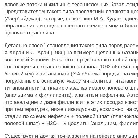
лавовые потоки и жильные тела щелочных базальтоид
Представителем такого типа проявлений являются ц
(Азербайджан), которые, по мнению М.А. Худавердиево
образовались из недосышенного кремнеземом и богат
щелочного расплава.
Детально способ становления такого типа пород рас
Х.Хираи и С. Араи [1986] на примере щелочных базан
восточной Японии. Базаниты представляют собой по
состоящие из вкрапленников оливина (10% объема по
более 2 мм) и титанавгита (3% объема породы, размер
погруженных в основную массу микролитов титанавги
титаномагнетита, плагиоклаза, калиевого полевого шп
(анальцима и филлипсита), апатита и нефелина. Авт
что анальцим и даже филлипсит в этих породах крис
при температурах, ниже ликвидусных, возможно, на 
стадии по схеме: нефелин + полевой шпат (плагиокла
полевой шпат) + Н2О —» цеолиты (анальцим, филлип
Существует и другая точка зрения на генезис анальц