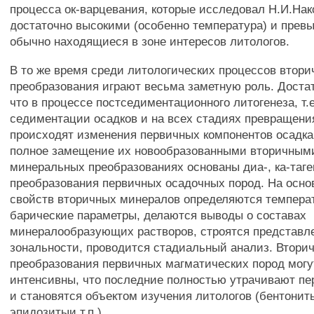
процесса ок-варцевания, которые исследовал Н.И.Нак
достаточно высокими (особенно температура) и прев
обычно находящиеся в зоне интересов литологов.
В то же время среди литологических процессов втор
преобразования играют весьма заметную роль. Доста
что в процессе постседиментационного литогенеза, т.
седиментации осадков и на всех стадиях превращения
происходят изменения первичных компонентов осадка
полное замещение их новообразованными вторичным
минеральных преобразованиях основаны диа-, ка-таге
преобразования первичных осадочных пород. На осно
свойств вторичных минералов определяются темпера
барические параметры, делаются выводы о составах
минералообразующих растворов, строятся представл
зональности, проводится стадиальный анализ. Втори
преобразования первичных магматических пород могу
интенсивны, что последние полностью утрачивают пе
и становятся объектом изучения литологов (бентонит
эпидозитыи т.п.).