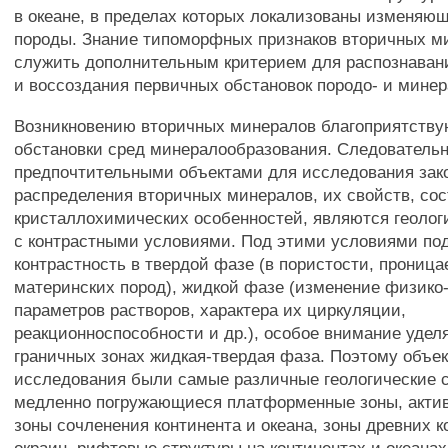
в океане, в пределах которых локализованы изменяю
породы. Знание типоморфных признаков вторичных м
служить дополнительным критерием для распознавани
и воссоздания первичных обстановок породо- и мине
Возникновению вторичных минералов благоприятству
обстановки сред минералообразования. Следовательн
предпочтительными объектами для исследования зак
распределения вторичных минералов, их свойств, сос
кристаллохимических особенностей, являются геолог
с контрастными условиями. Под этими условиями по
контрастность в твердой фазе (в пористости, проница
материнских пород), жидкой фазе (изменение физико
параметров растворов, характера их циркуляции,
реакционноспособности и др.), особое внимание удел
граничных зонах жидкая-твердая фаза. Поэтому объе
исследования были самые различные геологические 
медленно погружающиеся платформенные зоны, акти
зоны сочленения континента и океана, зоны древних 