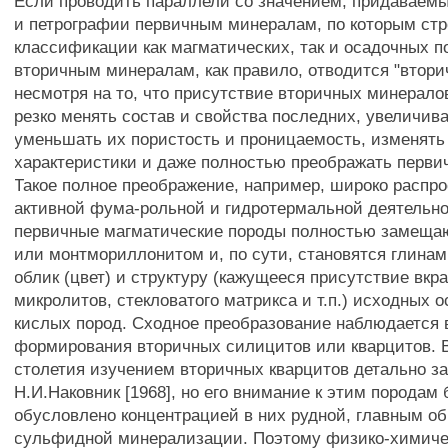
Если проводить параллели со значением, придаваем
и петрографии первичным минералам, по которым стр
классификации как магматических, так и осадочных по
вторичным минералам, как правило, отводится "вторич
несмотря на то, что присутствие вторичных минерало
резко менять состав и свойства последних, увеличив
уменьшать их пористость и проницаемость, изменять
характеристики и даже полностью преображать перви
Такое полное преображение, например, широко распро
активной фума-рольной и гидротермальной деятельно
первичные магматические породы полностью замеща
или монтмориллонитом и, по сути, становятся глинам
облик (цвет) и структуру (кажущееся присутствие вкр
микролитов, стекловатого матрикса и т.п.) исходных 
кислых пород. Сходное преобразование наблюдается 
формирования вторичных силицитов или кварцитов. 
столетия изучением вторичных кварцитов детально з
Н.И.Наковник [1968], но его внимание к этим породам
обусловлено концентрацией в них рудной, главным об
сульфидной минерализации. Поэтому физико-химиче