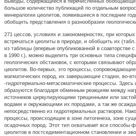
Выводы, содержащиеся в перечисленных обобщающих
большое количество публикаций по отдельным вопрос
минералогии цеолитов, появившиеся в последние год
обобщить представления о разнообразии геологическ
271 цессов, условиях и закономерностях, при которых
встречаться цеолиты в природе, и обобщить их (табл. 
из таблицы (впервые опубликованной в соавторстве 
в 1990 г.), можно выделить три основных типа специф
геологических обстановок, с которыми связывают обр
цеолитов. Во-первых, это процессы, сопровождающие
магматических пород, их завершающие стадии, во-вт
-гидротермально-метасоматические процессы. Здесь
образуются благодаря обменным реакциям между наг
источников циркулирующими трещинными или засто
водами и окружающими их породами, а так же осаж
непосредственно из гидротермальных растворов. Након
процессы, происходящие в зоне литогенеза, зоне сущ
осадочных пород. Этот тип охватывает все способы 
цеолитов в постседиментационном становлении и эв