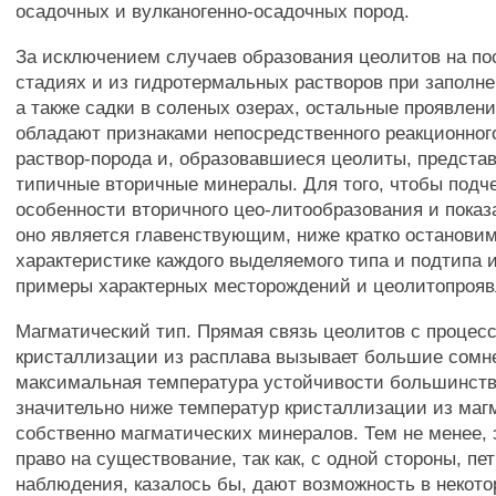
осадочных и вулканогенно-осадочных пород.
За исключением случаев образования цеолитов на по
стадиях и из гидротермальных растворов при заполне
а также садки в соленых озерах, остальные проявлен
обладают признаками непосредственного реакционног
раствор-порода и, образовавшиеся цеолиты, предста
типичные вторичные минералы. Для того, чтобы подч
особенности вторичного цео-литообразования и показ
оно является главенствующим, ниже кратко останови
характеристике каждого выделяемого типа и подтипа 
примеры характерных месторождений и цеолитопрояв
Магматический тип. Прямая связь цеолитов с процес
кристаллизации из расплава вызывает большие сомне
максимальная температура устойчивости большинств
значительно ниже температур кристаллизации из маг
собственно магматических минералов. Тем не менее, 
право на существование, так как, с одной стороны, п
наблюдения, казалось бы, дают возможность в некот