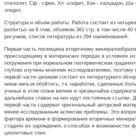
птилолит, Сф - сфен, Хл -хлорит, Хон - халцедон, Ша 
эпидот.
Структура и объем работы. Работа состоит из четырех
разбитых на 8 глав, объемом 361 стр, в том числе 40 
рисунков, список литературы из 294 наименований.
Первая часть посвящена вторичному минералообразо
происходящему в материнских породах в условиях их
погружения при нормальном геотермическом градиент
глубоко изучены многими исследователями, поэтому 
первой части целиком состоит из литературного обзор
никак нельзя обойтись, т.к. наработки, сделанные бо
ученых в этом плане велики и чрезвычайно содержате
дальнейших главах на них идут постоянные ссылки. 
первой части содержат оригинальный авторский мат
менее исследованным аспектам проблемы. Это вопро
фактора времени в формировании вторичных минерал
стадиях их зарождения, о способах и возможностях 
цеолитовых глин.