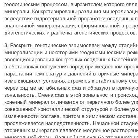
геологическим процессом, выразителем которого явл
минералы. Конкретизированы различия минерализаци
вследствие гидротермальной проработки осадочных п
аналогичной минерализации, сформированной в резу
диагенетических и ранне-катагенетических процессов.
3. Раскрыты генетические взаимосвязи между стадий
минерализации и некоторыми геодинамическими ре
эволюционирования конкретных осадочных бассейнов. 
в обстановках погружения пород при медленном прог
нарастании температур и давлений вторичные минер
изменяющихся условиях стремясь к стабильному сос
через ряд метастабильных фаз и образуют вторичну
зональность. Смена фаз в этой зональности происход
конечный минерал отличается от первичного более уп
совершенной кристаллической структурой и более уз
изменчивости состава, притом в химическом составе
прослеживается наследственность. Начальной стади
вторичных минералов является медленное растворе
минеральной фазы. Дальнейшая судьба вторичного н