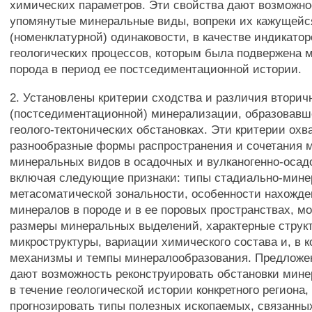
химических параметров. Эти свойства дают возможно
упомянутые минеральные виды, вопреки их кажущейс
(номенклатурной) одинаковости, в качестве индикатор
геологических процессов, которым была подвержена 
порода в период ее постседиментационной истории.
2. Установлены критерии сходства и различия вторич
(постседиментационной) минерализации, образовавш
геолого-тектонических обстановках. Эти критерии ох
разнообразные формы распространения и сочетания 
минеральных видов в осадочных и вулканогенно-осад
включая следующие признаки: типы стадиально-мине
метасоматической зональности, особенности нахожд
минералов в породе и в ее поровых пространствах, 
размеры минеральных выделений, характерные струк
микроструктуры, вариации химического состава и, в к
механизмы и темпы минералообразования. Предложе
дают возможность реконструировать обстановки мин
в течение геологической истории конкретного региона, 
прогнозировать типы полезных ископаемых, связанны