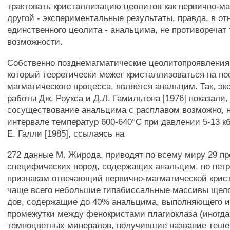
трактовать кристаллизацию цеолитов как первично-ма
другой - экспериментальные результаты, правда, в о
единственного цеолита - анальцима, не противоречат 
возможности.
Собственно позднемагматические цеолитопроявления
который теоретически может кристаллизоваться на п
магматического процесса, является анальцим. Так, э
работы Дж. Роукса и Д.Л. Гамильтона [1976] показали,
сосуществование анальцима с расплавом возможно, 
интервале температур 600-640°С при давлении 5-13 кб
Е. Галли [1985], ссылаясь на
272 данные М. Жирода, приводят по всему миру 29 п
специфических пород, содержащих анальцим, по пет
признакам отвечающий первично-магматической крис
чаще всего небольшие гипабиссальные массивы щел
дов, содержащие до 40% анальцима, выполняющего 
промежутки между фенокристами плагиоклаза (иногда
темноцветных минералов, получившие название теше