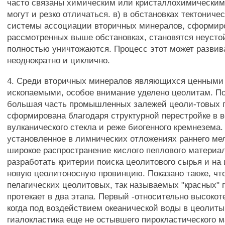
часто связаны химическим или кристаллохимическим
могут и резко отличаться. в) в обстановках тектониче
системы ассоциации вторичных минералов, сформир
рассмотренных выше обстановках, становятся неуст
полностью уничтожаются. Процесс этот может развив
неоднократно и циклично.
4. Среди вторичных минералов являющихся ценными
ископаемыми, особое внимание уделено цеолитам. По
большая часть промышленных залежей цеоли-товых 
сформирована благодаря структурной перестройке в 
вулканического стекла и реже биогенного кремнезема.
установленное в лимнических отложениях раннего ме
широкое распространение кислого пеплового материа
разработать критерии поиска цеолитового сырья и на 
новую цеолитоносную провинцию. Показано также, ч
пелагических цеолитовых, так называемых "красных" г
протекает в два этапа. Первый -относительно высоко
когда под воздействием океанической воды в цеолиты
гиалокластика еще не остывшего пирокластического м