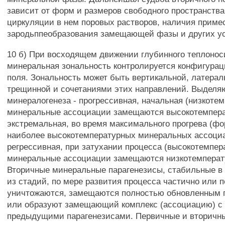
зависит от форм и размеров свободного пространства
циркуляции в нем поровых растворов, наличия примес
зародьппеобразования замещающей фазы и других у
10 б) При восходящем движении глубинного теплонос
минеральная зональность контролируется конфигурац
поля. Зональность может быть вертикальной, латерал
трещинной и сочетаниями этих направлений. Выделя
минералогенеза - прогрессивная, начальная (низкоте
минеральные ассоциации замещаются высокотемпер
экстремальная, во время максимального прогрева (ф
наиболее высокотемпературных минеральных ассоци
регрессивная, при затухании процесса (высокотемпе
минеральные ассоциации замещаются низкотемперат
Вторичные минеральные парагенезисы, стабильные в
из стадий, по мере развития процесса частично или 
уничтожаются, замещаются полностью обновленным 
или образуют замещающий комплекс (ассоциацию) 
предыдущими парагенезисами. Первичные и вторичн