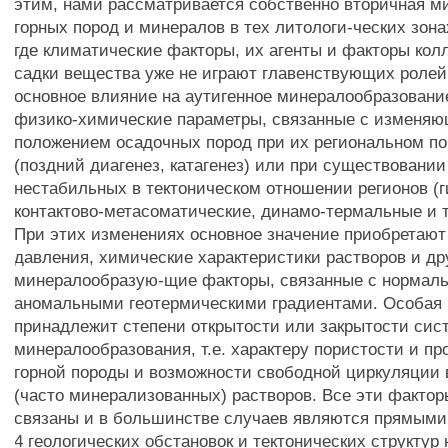
этим, нами рассматривается собственно вторичная 
горных пород и минералов в тех литологи-ческих зонах
где климатические факторы, их агенты и факторы кол
садки вещества уже не играют главенствующих ролей
основное влияние на аутигенное минералообразовани
физико-химические параметры, связанные с изменя
положением осадочных пород при их региональном п
(поздний диагенез, катагенез) или при существовании
нестабильных в тектоническом отношении регионов (
контактово-метасоматические, динамо-термальные и т
При этих изменениях основное значение приобретают
давления, химические характеристики растворов и др
минералообразую-щие факторы, связанные с нормал
аномальными геотермическими градиентами. Особая
принадлежит степени открытости или закрытости сис
минералообразования, т.е. характеру пористости и п
горной породы и возможности свободной циркуляции 
(часто минерализованных) растворов. Все эти факто
связаны и в большинстве случаев являются прямыми
4 геологических обстановок и тектонических структур 