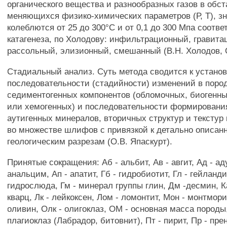
органического вещества и разнообразных газов в обст
меняющихся физико-химических параметров (Р, Т), з
колеблются от 25 до 300°С и от 0,1 до 300 Мпа соотве
катагенеза, по Холодову: инфильтрационный, гравита
рассольный, элизионный, смешанный (В.Н. Холодов, 
Стадиальный анализ. Суть метода сводится к устано
последовательности (стадийности) изменений в поро
седиментогенных компонентов (обломочных, биогенны
или хемогенных) и последовательности формировани
аутигенных минералов, вторичных структур и тексту
во множестве шлифов с привязкой к детально описан
геологическим разрезам (О.В. Япаскурт).
Принятые сокращения: Аб - альбит, Ав - авгит, Ад - ад
анальцим, Ап - апатит, Гб - гидробиотит, Гл - гейланди
гидрослюда, Гм - минерал группы глин, Дм -десмин, Ка
кварц, Лк - лейкоксен, Лом - ломонтит, Мон - монтмор
оливин, Олк - олигоклаз, ОМ - основная масса породы,
плагиоклаз (Лабрадор, битовнит), Пт - пирит, Пр - прен