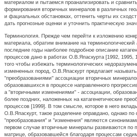
материалом и пытаемся проанализировать и сравнит
формирования вторичных минералов в различных гео
и фациальных обстановках, оттенить черты их сходст
дать прогнозные оценки и уточнить практическую знач
Терминология. Прежде чем перейти к изложению конк
материала, обратим внимание на терминологический а
последние годы наиболее подробное описание катаге
процессов дано в работах О.В.Япаскурта [1992, 1995, 1
того чтобы избежать терминологических недоразумен
измененных пород, О.В.Япаскурт предлагает называть
"преобразованиями" ассоциации вторичных минерало
образовавшихся в процессе направленного прогрессив
а "вторичными изменениями" - ассоциации, образова
более поздних, наложенных на катагенетические прео
процессов [1999]. В том смысле, которое в него вклад
О.В.Япаскурт, такое разделение оправдано, однако по 
"преобразования" и "изменения" являются синонимами
первом случае вторичные минералы развиваются по 
матрице, образовавшейся благодаря процессам седим