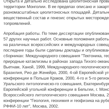
Открыта и детально исследована цеолитоносная пров
территории Монголии. В ее пределах описано и закар
разномасштабных цеолитоносных площадей. Детальн
вещественный состав и генезис открытых месторожде
топроявлений.
Апробация работы. По теме диссертации опубликован
57 других научных работ. Основные положения работ
на различных всероссийских и международных совещ
последние годы были сделаны доклады и опубликова
сборниках: Международного совещания "Тектоника, ге
природные катаклизмы в районах запада Тихого океана
Вьетнам, Ханой, 1999, Международного геологического
Бразилия, Рио де Женейро, 2000, 4-ой Европейской у
конференции в Польше Краков, 2000, 4-го и 5-го регио
Уральского литологическо-го совещания, Екатеринбург,
Европейской угольной конференции в Бельгии, г. Монс,
Всероссийского литологического совещания Москва, 20
конференции "Геология, геохимия и геофизика на руб
РФФИ-10 лет", Москва, 2002.