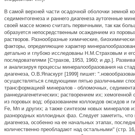
В самой верхней части осадочной оболочки земной ко
седиментогенеза и раннего диагенеза аутогенные мин
своей массе можно считать первичными, так как боль
образуется непосредственным осаждением из поровы
растворов. Разнообразные химические, биохимически
факторы, определяющие характер минералообразовани
детально и глубоко исследованы Н.М.Страховым и ег
последователями [Страхов, 1953, 1960; и др.]. Развив
и анализируя процессы минералообразования на стад
диагенеза, О.В.Япаскурт [1999] пишет: ".новообразова
осуществляться следующими пятью различными спо
трансформацией минералов - обломочных, седимент
раннедиагенетических; растворением их; хемогенной 
из поровых вод; образованием коллоидов оксидов и ги
Fe, Мп и других; а также синтезом новых минералов 
разнородных коллоидных фаз. Следует заметить, что 
диагенеза, особенно на ее начальных этапах, последн
количественно преобладают над остальными" (стр. 16, 