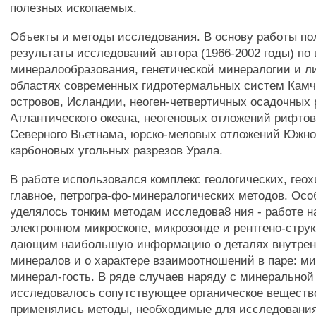
полезных ископаемых.
Объекты и методы исследования. В основу работы п
результаты исследований автора (1966-2002 годы) по
минералообразования, генетической минералогии и л
областях современных гидротермальных систем Камч
островов, Исландии, неоген-четвертичных осадочных 
Атлантического океана, неогеновых отложений рифто
Северного Вьетнама, юрско-меловых отложений Южно
карбоновых угольных разрезов Урала.
В работе использовался комплекс геологических, гео
главное, петрогра-фо-минералогических методов. Ос
уделялось тонким методам исследова8 ния - работе н
электронном микроскопе, микрозонде и рентгено-стру
дающим наибольшую информацию о деталях внутренн
минералов и о характере взаимоотношений в паре: ми
минерал-гость. В ряде случаев наряду с минерально
исследовалось сопутствующее органическое веществ
применялись методы, необходимые для исследования 