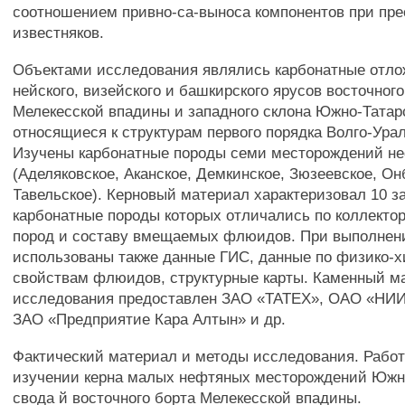
соотношением привно-са-выноса компонентов при пр
известняков.
Объектами исследования являлись карбонатные отло
нейского, визейского и башкирского ярусов восточного
Мелекесской впадины и западного склона Южно-Татарс
относящиеся к структурам первого порядка Волго-Ура
Изучены карбонатные породы семи месторождений н
(Аделяковское, Аканское, Демкинское, Зюзеевское, Он
Тавельское). Керновый материал характеризовал 10 з
карбонатные породы которых отличались по коллекто
пород и составу вмещаемых флюидов. При выполнен
использованы также данные ГИС, данные по физико-
свойствам флюидов, структурные карты. Каменный м
исследования предоставлен ЗАО «ТАТЕХ», ОАО «НИ
ЗАО «Предприятие Кара Алтын» и др.
Фактический материал и методы исследования. Работ
изучении керна малых нефтяных месторождений Южн
свода й восточного борта Мелекесской впадины.