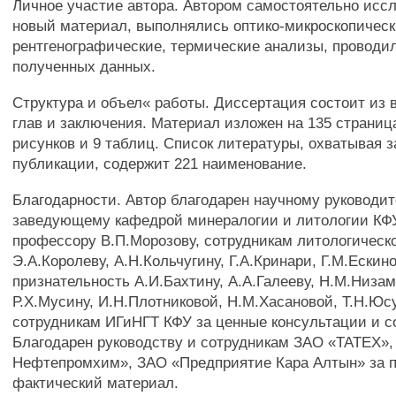
Личное участие автора. Автором самостоятельно иссл
новый материал, выполнялись оптико-микроскопическ
рентгенографические, термические анализы, провод
полученных данных.
Структура и объел« работы. Диссертация состоит из 
глав и заключения. Материал изложен на 135 страниц
рисунков и 9 таблиц. Список литературы, охватывая 
публикации, содержит 221 наименование.
Благодарности. Автор благодарен научному руководи
заведующему кафедрой минералогии и литологии КФУ д
профессору В.П.Морозову, сотрудникам литологическ
Э.А.Королеву, А.Н.Кольчугину, Г.А.Кринари, Г.М.Ескин
признательность А.И.Бахтину, А.А.Галееву, Н.М.Низам
Р.Х.Мусину, И.Н.Плотниковой, Н.М.Хасановой, Т.Н.Юс
сотрудникам ИГиНГТ КФУ за ценные консультации и с
Благодарен руководству и сотрудникам ЗАО «ТАТЕХ»
Нефтепромхим», ЗАО «Предприятие Кара Алтын» за 
фактический материал.