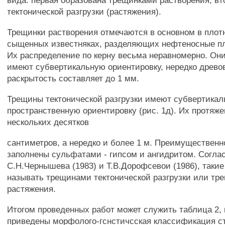
вида: первая образована трещинками растворения, вт
тектонической разгрузки (растяжения).
Трещинки растворения отмечаются в основном в плот
сыщенных известняках, разделяющих нефтеносные пла
Их распределение по керну весьма неравномерно. Они,
имеют субвертикальную ориентировку, нередко древо
раскрытость составляет до 1 мм.
Трещины тектонической разгрузки имеют субвертика
пространственную ориентировку (рис. 1д). Их протяже
нескольких десятков
сантиметров, а нередко и более 1 м. Преимущественн
заполнены сульфатами - гипсом и ангидритом. Согла
С.Н.Чернышева (1983) и Т.В.Дорофсевои (1986), таки
называть трещинами тектонической разгрузки или т
растяжения.
Итогом проведенных работ может служить таблица 2, 
приведены морфолого-гснстичсская классификация с