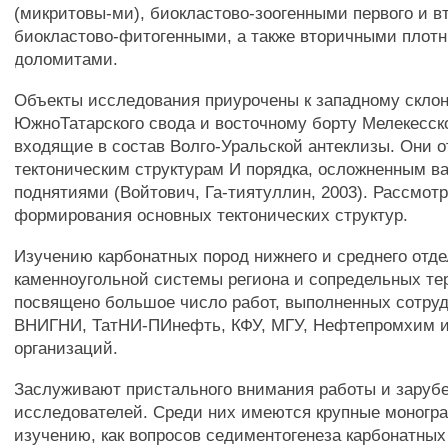
(микритовы-ми), биокластово-зоогенными первого и вт
биокластово-фитогенными, а также вторичными плот
доломитами.
Объекты исследования приурочены к западному скло
ЮжноТатарского свода и восточному борту Мелекесск
входящие в состав Волго-Уральской антеклизы. Они о
тектоническим структурам И порядка, осложненным 
поднятиями (Войтович, Га-тиятуллин, 2003). Рассмот
формирования основных тектонических структур.
Изучению карбонатных пород нижнего и среднего отд
каменноугольной системы региона и сопредельных те
посвящено большое число работ, выполненных сотр
ВНИГНИ, ТатНИ-ПИнефть, КФУ, МГУ, Нефтепромхим и
организаций.
Заслуживают пристального внимания работы и заруб
исследователей. Среди них имеются крупные моногр
изучению, как вопросов седиментогенеза карбонатных 