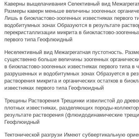
Каверны выщелачивания Селективный вид Межагрегат
Размеры каверн меньше величины зоогенных органиче
Лишь в биокластово-зоогенных известняках первого т
водобитумных зонах Образуются в результате раство
перекристаллизации микрита в биокластово-зоогенны
первого типа Геофлюидный
Неселективный вид Межагрегатная пустотность. Разм
существенно больше величины зоогенных органическ
в биокластово-зоогенных известняках первого типа в 
разрушенных и водобитумных зонах Образуется в рез
растворения микрита и органических остатков в биок
известняках первого типа Геофлюидный
Трещины Растворения Трещинки извилистой до древ
плотных известняках, разделяющих породы-коллекто
результате растворения (флюидодинамические трещи
Геофлюидный
Тектонической разгрузи Имеют субвертикальную орие