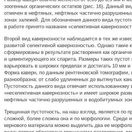
зоогенных органических остатков (рис. 16). Данный в
отмечен в нефтяных, нефтяных частично разрушенны
зонах залежей. Для обозначения данного вида пустот
в работе принято название «селективная кавернозност
Второй вид кавернозности наблюдается в тех же извес
развитой селективной кавернозностью. Однако такие 
сформированы в результате растворения как органичес
и цементирующего их спарита. Размеры таких пустот 
варьировать в широких пределах и достигать 10 мм и 
Форма каверн, по данным рентгеновской томографии,
разнообразна: от слабо удлиненных до вытянутых ка
Пустотность данного вида отвечает использованному 
«неселективная кавернозность» и имеет широкое разв
нефтяных частично разрушенных и водобитумных зон
Трещинная пустотность, на наш взгляд, является по 
сложной, более сложна она и по морфологии. Среди и
кернового материала можно выделить два ее морфоло