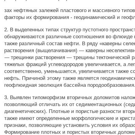
зах нефтяных залежей пластового и массивного типо
факторы их формирования - геодинамический и гео
2. В выделенных типах структур пустотного пространс
обнаруживаются различные соотношения во флюиде 
также различный состав нефти. В ряду «каверны селе
растворения (выщелачивания) — каверны неселективн
— трещинки растворения — трещины тектонической р
тяжелых фракций углеводородов увеличивается, а лег
соответственно, уменьшается, увеличивается также с
нефть. Причиной этому также является геодинамичес
геофлюидная эволюция бассейна породообразования
3. Выявлен типоморфизм вторичных доломитов нало
позволяющий отличать их от седиментационных (сед
диагенетических). Плотные и пористые разности вто
также имеют определенные морфологические и крист
признаки, позволяющие установить условия их образ
Формирование плотных и пористых вторичных долом