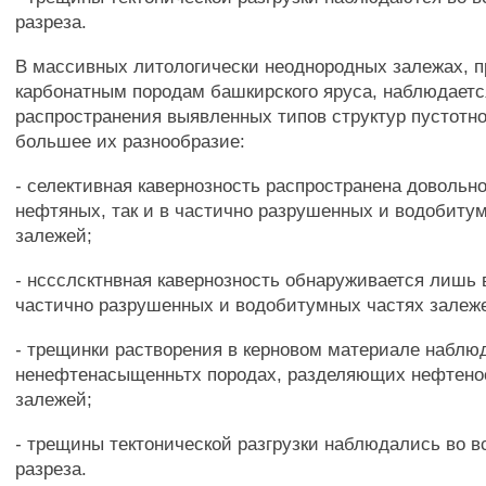
разреза.
В массивных литологически неоднородных залежах, п
карбонатным породам башкирского яруса, наблюдаетс
распространения выявленных типов структур пустотно
большее их разнообразие:
- селективная кавернозность распространена довольно
нефтяных, так и в частично разрушенных и водобиту
залежей;
- нссслсктнвная кавернозность обнаруживается лишь
частично разрушенных и водобитумных частях залеж
- трещинки растворения в керновом материале наблю
ненефтенасыщенньтх породах, разделяющих нефтено
залежей;
- трещины тектонической разгрузки наблюдались во в
разреза.