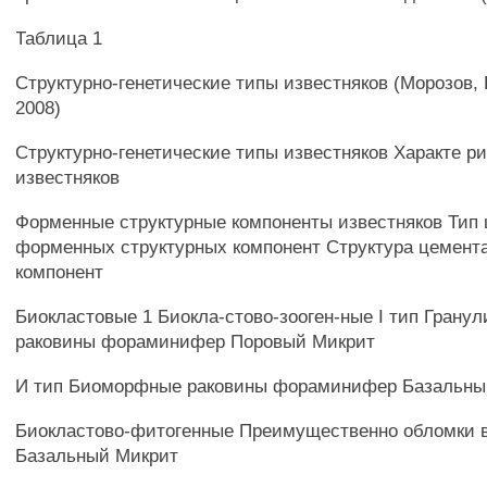
Таблица 1
Структурно-генетические типы известняков (Морозов, 
2008)
Структурно-генетические типы известняков Характе р
известняков
Форменные структурные компоненты известняков Тип
форменных структурных компонент Структура цемент
компонент
Биокластовые 1 Биокла-стово-зооген-ные I тип Грану
раковины фораминифер Поровый Микрит
И тип Биоморфные раковины фораминифер Базальны
Биокластово-фитогенные Преимущественно обломки 
Базальный Микрит