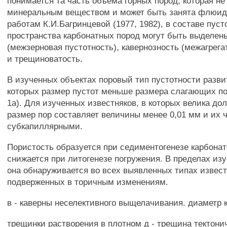
понимается та часть объема горных пород, которая не
минеральным веществом и может быть занята флюид
работам К.И.Багринцевой (1977, 1982), в составе пуст
пространства карбонатных пород могут быть выделен
(межзерновая пустотность), кавернозность (межагрега
и трещиноватость.
В изученных объектах поровый тип пустотности развит
которых размер пустот меньше размера слагающих по
1а). Для изученных известняков, в которых велика до
размер пор составляет величины менее 0,01 мм и их 
субкапиллярными.
Пористость образуется при седиментогенезе карбона
снижается при литогенезе погружения. В пределах из
она обнаруживается во всех выявленных типах извест
подверженных в торичным изменениям.
в - каверны неселективного выщелачивания. диаметр 
трещинки растворения в плотном д - трещина тектони