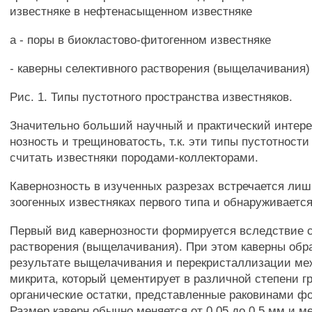
известняке в нефтенасыщенном известняке
а - поры в биокластово-фитогенном известняке
- каверны селективного растворения (выщелачивания)
Рис. 1. Типы пустотного пространства известняков.
Значительно больший научный и практический интере
нозность и трещиноватость, т.к. эти типы пустотност
считать известняки породами-коллекторами.
Кавернозность в изученных разрезах встречается лиш
зоогенных известняках первого типа и обнаруживается
Первый вид кавернозности формируется вследствие с
растворения (выщелачивания). При этом каверны обр
результате выщелачивания и перекристаллизации м
микрита, который цементирует в различной степени 
органические остатки, представленные раковинами 
Размер каверн обычно меняется от 0,05 до 0,5 мм и 