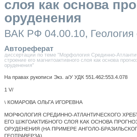
слоя как основа пр
оруденения
ВАК РФ 04.00.10, Геология
Автореферат
диссертации по теме "Морфология Срединно-Атлантич
строение его магнитоактивного слоя как основа прогн
оруденения"
На правах рукописи Экз. а/У УДК 551.462:553.4.078
1 V/
\ КОМАРОВА ОЛЬГА ИГОРЕВНА
МОРФОЛОГИЯ СРЕДИННО-АТЛАНТИЧЕСКОГО ХРЕБТ
ЕГО ШЖГОАКТИБНОГО СЛОЯ КАК ОСНОВА ПРОГНО
ОРУДЕНЕНИЯ (НА ПРИМЕРЕ АНГОЛО-БРАЗИЛЬСКО
ГЕОТРАВЕРЗА)