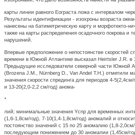
карты линии равного Еограста ложа с интервалом чере
Результаты идентификации - изохроны возраста океа
нанесены на батиметрическую карту и морфотекто-ни
также на карты распределения осадочного покрова и т
нарушений.
Впервые предположение о непостоянстве скоростей сп
времени в Южной Атлантике высказал Heirtsler J.R. в 1
Предыдущие исследователи северной части Южной А
(Brozena J.M., Nürnberg D., Van Andel Т.Н.) отметили
значения скорости спрединга для периодов 4-5(2,4см/гс
и 13-20(2,0-2,2 см/год) анома-
*
лий; минимальные значения Ycnp для временных инт
(1,6-1,8см/год), 7-10(1,4-1,8см/год) аномалий и относ
постоянство значений с 15 по 25 аномалию (1,8-2,0см/
последующим понижением до 30 аномалии (1,45см/год