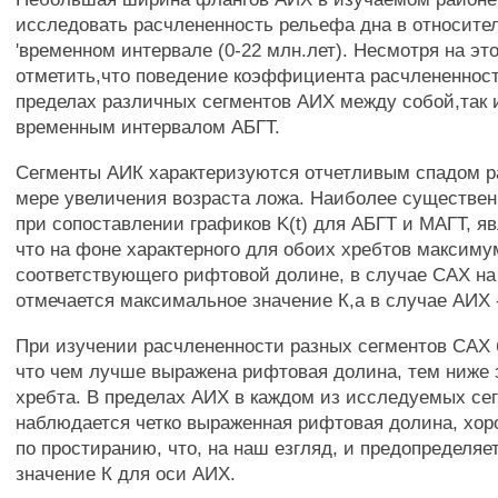
исследовать расчлененность рельефа дна в относите
'временном интервале (0-22 млн.лет). Несмотря на эт
отметить,что поведение коэффициента расчлененности
пределах различных сегментов АИХ между собой,так 
временным интервалом АБГТ.
Сегменты АИК характеризуются отчетливым спадом р
мере увеличения возраста ложа. Наиболее существе
при сопоставлении графиков K(t) для АБГТ и МАГТ, яв
что на фоне характерного для обоих хребтов максиму
соответствующего рифтовой долине, в случае САХ на
отмечается максимальное значение К,а в случае АИХ
При изучении расчлененности разных сегментов САХ 
что чем лучше выражена рифтовая долина, тем ниже 
хребта. В пределах АИХ в каждом из исследуемых се
наблюдается четко выраженная рифтовая долина, хо
по простиранию, что, на наш езгляд, и предопределя
значение К для оси АИХ.