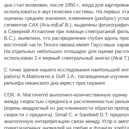
дна стал возможен, после 1950 г., когда для картиров
использоваться акустические системы. На первых эт
оценены средние значения, изменения (разброс) угло
сегментов САХ (Ага-поЕаГ.В.), выделены физиографи
в Северной Атлантике при помощи спектратаной фил
B.C.), выявлено, что распределение глубин вдоль пр
восточной части Тихого океана имеет Гауссовыи характ
На отдельных небольших площадях для оценки расчл
использован 2-х мерный спектральный анатаз (Akal Т.)
С точки зрения нашего исследования наибольший ин
работы A.Malinverno и Goff J.А., посвященные изучен
рельефа океанского дна вкрест простирания
СОХ. A. Mal invernó выполнил-количественную оценку
между скоростью спредннга и расчлененностью рель
(корень квадратный из расчлененности обратно проп
скорости с-прединга). Small С. и Sandwell D.T. предп
аналогичную интерпретацию связи между Успр и амп
гравитационных аномалий на гребне и флангах хребта