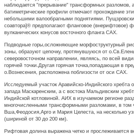
наблюдается "прерывание" трансформных разломов, 
батиметрические профили отмечают прохождение эти
небольшими валообрагными поднятиями. Пущзровски
соавтора]® предполагают фланговое (внерифтовое) 
вулканических конусов восточного фланга САХ.
Подводные горы,осложняющие морфоструктурный рис
зоны, образуют цепочку, протянувшуюся от о.Св.Елен
северовосточном направлении, являясь, по всей вид
горячей точки.Другая горячая точка,попадающая в пр
о.Вознесения, расположена поблизости от оси САХ.
Исследуемый участок Аравийско-Индийского хребта о
запада Маскаренским, а с востока Мальдивским хреб
Индийской котловиной. АИХ в изучаемом регионе раз
многочисленными трансформными разломами, в том 
Вша,Феодосия,Арго и Мария Целеста, на несколько уз
(шириной от 30 до 200 км).
Рифтовая долина выражена четко и прослеживается в