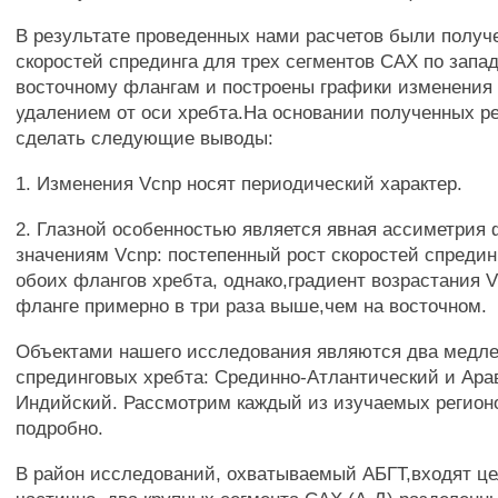
В результате проведенных нами расчетов были получ
скоростей спрединга для трех сегментов САХ по запа
восточному флангам и построены графики изменения 
удалением от оси хребта.На основании полученных р
сделать следующие выводы:
1. Изменения Vcnp носят периодический характер.
2. Глазной особенностью является явная ассиметрия
значениям Vcnp: постепенный рост скоростей спредин
обоих флангов хребта, однако,градиент возрастания 
фланге примерно в три раза выше,чем на восточном.
Объектами нашего исследования являются два медле
спрединговых хребта: Срединно-Атлантический и Ара
Индийский. Рассмотрим каждый из изучаемых регион
подробно.
В район исследований, охватываемый АБГТ,входят це