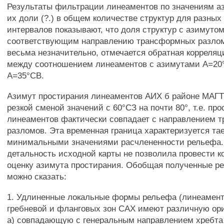
Результаты фильтрации линеаментов по значениям аз
их доли (?.) в общем количестве структур для разны
интервалов показывают, что доля структур с азимуто
соответствующим направлению трансформных разлом
весьма незначительно, отмечается обратная корреляц
между соотношением линеаментов с азимутами А=20
А=35°СВ.
Азимут простирания линеаментов АИХ б районе МАГТ
резкой сменой значений с 60°СЗ на почти 80°, т.е. пр
линеаментов фактически совпадает с направлением 
разломов. Эта временная граница характеризуется та
минимальными значениями расчлененности рельефа.
детальность исходной карты не позволила провести 
оценку азимута простирания. Обобщая полученные рез
можно сказать:
1. Удлиненные локальные формы рельефа (линеамент
гребневой и фланговых зон САХ имеют различную ори
а) совпадающую с генеральным направлением хребта 