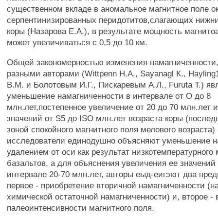
существенном вкладе в аномальное магнитное поле о
серпентинизированных перидотитов,слагающих нижни
коры (Назарова Е.А.), в результате мощность магнито
может увеличиваться с 0,5 до 10 км.
Общей закономерностью изменения намагниченности,
разными авторами (Wittpenn H.A., Sayanagl К., Hayling
В.М. и Болотовым И.Г., Пискаревым А.Л., Furuta Т.) яв
уменьшение намагниченности в интервале от О до 8
млн.лет,постепенное увеличение от 20 до 70 млн.лет 
значений от S5 до ISO млн.лет возраста коры (послед
зоной спокойного магнитного поля мелового возраста) 
исследователи единодушно объясняют уменьшение н
удалением от оси как результат низкотемпературног
базальтов, а для объяснения увеличения ее значений
интервале 20-70 млн.лет, авторы еыд-еигэют два пре
первое - приобретение вторичной намагниченности (н
химической остаточной намагниченности) и, второе -
палеоинтенсивности магнитного поля.