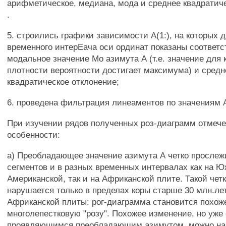
арифметическое, медиана, мода и среднее квадратиче
.
5. строились графики зависимости А(1:), на которых 
временного интерЕача оси ординат показаны соответ
модальное значение Мо азимута А (т.е. значение для 
плотности вероятности достигает максимума) и средн
квадратическое отклонение;
6. проведена фильтрация линеаментов по значениям 
При изучении рядов полученных роз-диаграмм отме
особенности:
а) Преобладающее значение азимута А четко прослеж
сегментов и в разных временных интервалах как на Ю
Американской, так и на Африканской плите. Такой чет
нарушается только в пределах коры старше 30 млн.ле
Африканской плиты: рог-диаграмма становится похож
многолепестковую "розу". Похожее изменение, но уже 
проявляющимся преобладающим азимутом, можно на