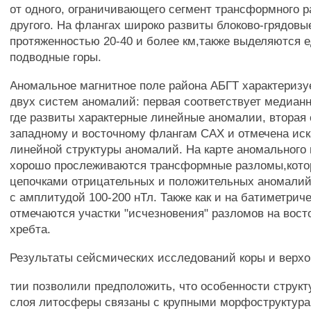
от одного, ограничивающего сегмент трансформного р
другого. На флангах широко развиты блоково-грядов
протяженностью 20-40 и более км,также выделяются 
подводные горы.
Аномальное магнитное поле района АБГТ характеризу
двух систем аномалий: первая соответствует медианн
где развиты характерные линейные аномалии, вторая 
западному и восточному флангам САХ и отмечена ис
линейной структуры аномалий. На карте аномального 
хорошо прослеживаются трансформные разломы,кот
цепочками отрицательных и положительных аномали
с амплитудой 100-200 нТл. Также как и на батиметриче
отмечаются участки "исчезновения" разломов на вос
хребта.
Результаты сейсмических исследований коры и верхо
тии позволили предположить, что особенности структ
слоя литосферы связаны с крупными морфоструктура