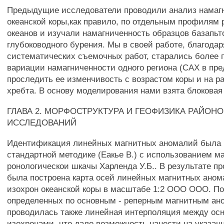
Предыдущие исследователи проводили анализ намаг
океанской коры,как правило, по отдельным профилям
океанов и изучали намагниченность образцов базапьт
глубоководного бурения. Мы в своей работе, благода
систематических съемочных работ, старались более 
вариации намагниченности одного региона (САХ в пре
проследить ее изменчивость с возрастом коры и на р
хребта. В основу моделирования нами взята блоковая
ГЛАВА 2. МОРФОСТРУКТУРА И ГЕОФИЗИКА РАЙОН
ИССЛЕДОВАНИЙ
Идентификация линейных магнитных аномалий была 
стандартной методике (Еакье В.) с использованием ма
ронологическои шкачы Харленда У.Б.. В результате п
была построена карта осей линейных магнитных аном
изохрон океанской коры в масштабе 1:2 ООО ООО. П
определенных по основным - реперным магнитным ан
проводилась также линейная интерполяция между ос
изохронами, что дало возможность нанести на указан