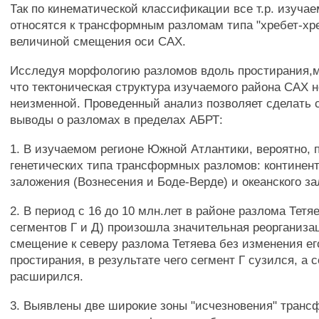
Так по кинематической классификации все т.р. изучае
относятся к трансформным разломам типа "хребет-хре
величиной смещения оси САХ.
Исследуя морфологию разломов вдоль простирания,м
что тектоническая структура изучаемого района САХ 
неизменной. Проведенный анализ позволяет сделать
выводы о разломах в пределах АБРТ:
1. В изучаемом регионе Южной Атлантики, вероятно, 
генетических типа трансформных разломов: континен
заложения (Вознесения и Боде-Верде) и океанского з
2. В период с 16 до 10 млн.лет в районе разлома Тетя
сегментов Г и Д) произошла значительная реорганиз
смещение к северу разлома Тетяева без изменения ег
простирания, в результате чего сегмент Г сузился, а 
расширился.
3. Выявлены две широкие зоны "исчезновения" тран