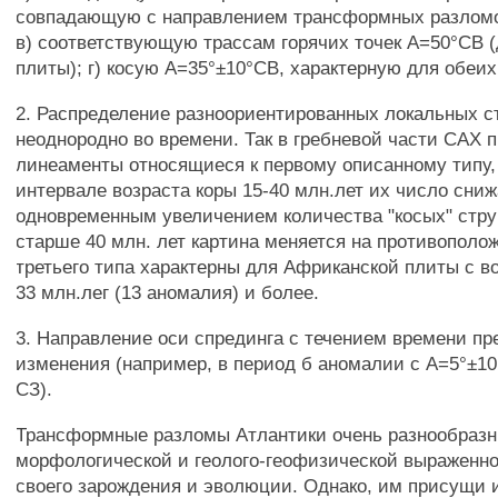
совпадающую с направлением трансформных разломо
в) соответствующую трассам горячих точек А=50°СВ 
плиты); г) косую А=35°±10°СВ, характерную для обеих
2. Распределение разноориентированных локальных с
неоднородно во времени. Так в гребневой части САХ 
линеаменты относящиеся к первому описанному типу,
интервале возраста коры 15-40 млн.лет их число сниж
одновременным увеличением количества "косых" струк
старше 40 млн. лет картина меняется на противопол
третьего типа характерны для Африканской плиты с в
33 млн.лег (13 аномалия) и более.
3. Направление оси спрединга с течением времени пр
изменения (например, в период б аномалии с А=5°±10
СЗ).
Трансформные разломы Атлантики очень разнообразн
морфологической и геолого-геофизической выраженно
своего зарождения и эволюции. Однако, им присущи и