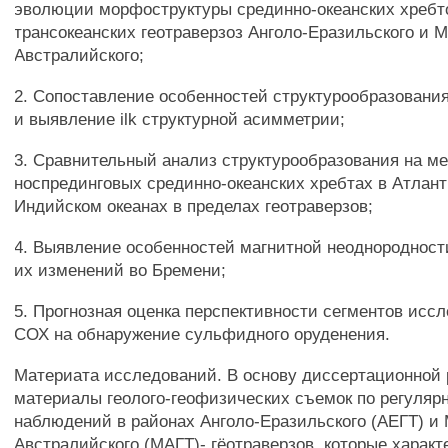
эволюции морфоструктуры срединно-океанских хребт
трансокеанских геотраверзоз Анголо-Еразильского и М
Австралийского;
2. Сопоставление особенностей структурообразовани
и выявление ilk структурной асимметрии;
3. Сравнительный анализ структурообразования на м
носпрединговых срединно-океанских хребтах в Атлан
Индийском океанах в пределах геотраверзов;
4. Выявление особенностей магнитной неоднородност
их изменений во Бремени;
5. Прогнозная оценка перспективности сегментов исс
СОХ на обнаружение сульфидного оруденения.
Материата исследований. В основу диссертационной
материалы геолого-геофизических съемок по регуляр
наблюдений в районах Анголо-Еразильского (АЕГТ) и 
Австралийского (МАГТ)- гёотраверзов, которые харак