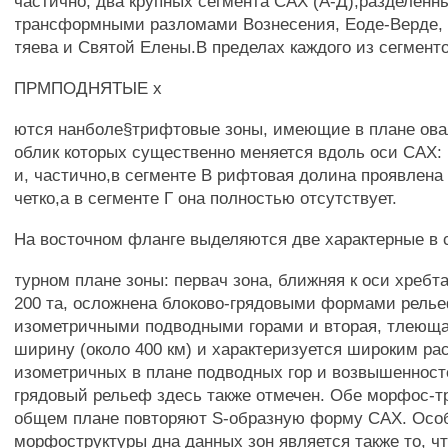
частично, два крупных сегмента САХ (А-Д),разделенн
трансформными разломами Вознесения, Еоде-Верде, 
тяева и Святой Елены.В пределах каждого из сегмент
ПРМПОДНЯТЫЕ х
ются нанболе§трифтовые зоны, имеющие в плане ов
облик которых существенно меняется вдоль оси САХ: 
и, частично,в сегменте В рифтовая долина проявлена
четко,а в сегменте Г она полностью отсутствует.
На восточном фланге выделяются две характерные в 
турном плане зоны: первач зона, ближняя к оси хребт
200 та, осложнена блоково-грядовыми формами рель
изометричными подводными горами и вторая, тлеющ
ширину (около 400 км) и характеризуется широким р
изометричных в плане подводных гор и возвышенност
грядовый рельеф здесь также отмечен. Обе морфос-т
общем плане повторяют S-образную форму САХ. Осо
морфоструктуры дна данных зон является также то, чт