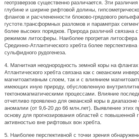
геотрзверзов существенно различается. Зти различия
глубине и ширине рифтовой долины, гипсометрическ
флангов и расчлененности блоково-грядового рельефа
густоте.трансформных разломов и параметрах сегмен
более высоких порядков. Природа различий связана 
режимом литосферы. Наиболее прогретая литосфера 
Срединно-Атлантического хребта более перспективна 
сульфидного рудогенеза.
4. Магнитная неоднородность земной коры на флангах
Атлантического хребта связана как с океанским инве
магнитоактивным слоем, так и с влиянием магнитоакт
имеющих иную природу, обусловленную внутриплит
тектономагматическими процессами. Влияние послед
отчетливо проявлено для океанской коры в диапазоне о
аномалии (от 9,6-20 до 66 млн.лет). Выявление этих п
основу для прогнозирования областей с повышенной 
активностью вне рифтовых вон хребта.
5. Наиболее перспективной с точки зрения обнаруже