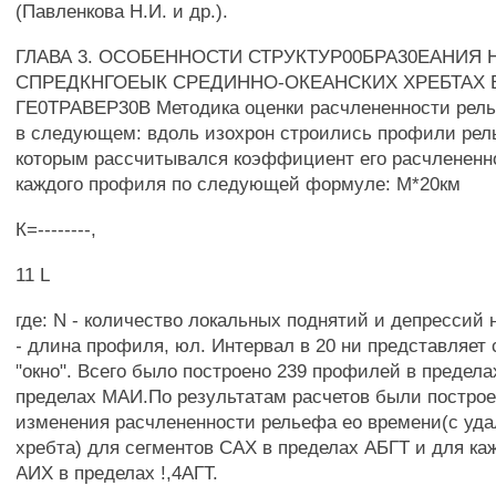
(Павленкова Н.И. и др.).
ГЛАВА 3. ОСОБЕННОСТИ СТРУКТУР00БРА30ЕАНИЯ 
СПРЕДКНГОЕЫК СРЕДИННО-ОКЕАНСКИХ ХРЕБТАХ 
ГЕ0ТРАВЕР30В Методика оценки расчлененности рель
в следующем: вдоль изохрон строились профили рел
которым рассчитывался коэффициент его расчлененно
каждого профиля по следующей формуле: М*20км
К=--------,
11 L
где: N - количество локальных поднятий и депрессий 
- длина профиля, юл. Интервал в 20 ни представляет 
"окно". Всего было построено 239 профилей в пределах
пределах МАИ.По результатам расчетов были постро
изменения расчлененности рельефа ео времени(с уда
хребта) для сегментов САХ в пределах АБГТ и для ка
АИХ в пределах !,4АГТ.