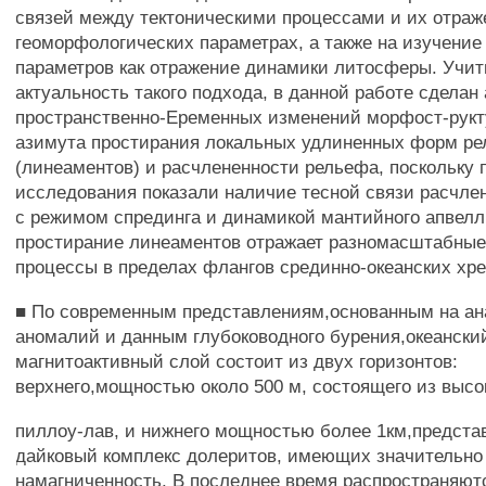
связей между тектоническими процессами и их отраж
геоморфологических параметрах, а также на изучение
параметров как отражение динамики литосферы. Учи
актуальность такого подхода, в данной работе сделан
пространственно-Еременных изменений морфост-рукт
азимута простирания локальных удлиненных форм р
(линеаментов) и расчлененности рельефа, поскольку
исследования показали наличие тесной связи расчле
с режимом спрединга и динамикой мантийного апвелл
простирание линеаментов отражает разномасштабные
процессы в пределах флангов срединно-океанских хре
■ По современным представлениям,основанным на ан
аномалий и данным глубоководного бурения,океанск
магнитоактивный слой состоит из двух горизонтов:
верхнего,мощностью около 500 м, состоящего из выс
пиллоу-лав, и нижнего мощностью более 1км,предст
дайковый комплекс долеритов, имеющих значительн
намагниченность. В последнее время распространяют