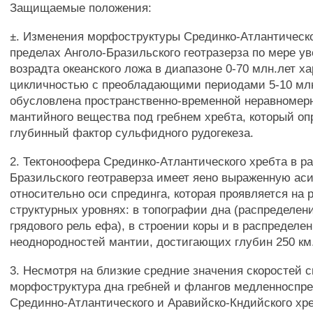
Защищаемые положения:
±. Изменения морфоструктуры Срединко-Атлантическо
пределах Анголо-Бразильского геотразерза по мере у
возрадта океанского ложа в диапазоне 0-70 млн.лет х
цикличностью с преобладающими периодами 5-10 млн
обусловлена пространственно-временной неравноме
мантийного вещества под гребнем хребта, который оп
глубинный фактор сульфидного рудогекеза.
2. Тектоноофера Срединко-Атлантического хребта в р
Бразильского геотраверза имеет яено выраженную а
относительно оси спрединга, которая проявляется на
структурных уровнях: в топографии дна (распределен
грядового рель ефа), в строении коры и в распределе
неоднородностей мантии, достигающих глубин 250 км
3. Несмотря на близкие средние значения скоростей 
морфоструктура дна гребней и флангов медленноспр
Срединно-Атлантического и Аравийско-Кндийского хр