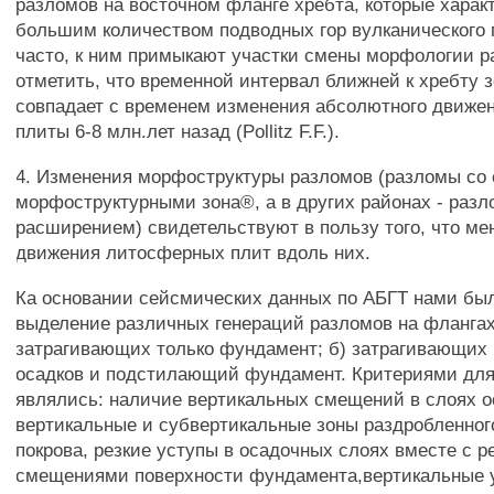
разломов на восточном фланге хребта, которые харак
большим количеством подводных гор вулканического 
часто, к ним примыкают участки смены морфологии р
отметить, что временной интервал ближней к хребту 
совпадает с временем изменения абсолютного движе
плиты 6-8 млн.лет назад (Pollitz F.F.).
4. Изменения морфоструктуры разломов (разломы со
морфоструктурными зона®, а в других районах - разл
расширением) свидетельствуют в пользу того, что ме
движения литосферных плит вдоль них.
Ка основании сейсмических данных по АБГТ нами бы
выделение различных генераций разломов на флангах
затрагивающих только фундамент; б) затрагивающих
осадков и подстилающий фундамент. Критериями для
являлись: наличие вертикальных смещений в слоях о
вертикальные и субвертикальные зоны раздробленног
покрова, резкие уступы в осадочных слоях вместе с р
смещениями поверхности фундамента,вертикальные 