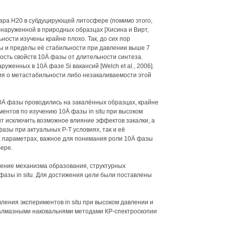
ара Н20 в субдуцирующей литосфере (помимо этого,
наруженной в природных образцах [Хисина и Вирт,
льности изучены крайне плохо. Так, до сих пор
ы и пределы её стабильности при давлении выше 7
ость свойств 10Ä фазы от длительности синтеза.
уженных в 10Ä фазе Si вакансий [Welch et al., 2006].
я о метастабильности либо незакаливаемости этой
Ä фазы проводились на закалённых образцах, крайне
ентов по изучению 10Ä фазы in situ при высоком
т исключить возможное влияние эффектов закалки, а
азы при актуальных Р-Т условиях, так и её
х параметрах, важное для понимания роли 10Ä фазы
ере.
ение механизма образования, структурных
фазы in situ. Для достижения цели были поставлены
ления экспериментов in situ при высоком давлении и
 алмазными наковальнями методами КР-спектроскопии