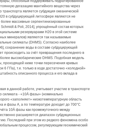
рвуары, способный поддерживать гидратированное
стоянную дегазацию мантийного вещества через
 транспорта является субдукция океанической
Н20 в субдуцирующей литосфере являются не
о более массивные серпентинизированные
 Schmidt & Poli, 2014], упрощённый состав которых
нциальными резервуарами Н20 в этой системе
ных минералов) являются так называемые
альные силикаты (DHMS). Согласно наиболее
6], сохранение воды в составе субдуцирующей
т происходить за счёт превращения последнего в
в более высокобарические DHMS. Подобная модель
ы, проходящей ниже точки пересечения кривых
 6 ГПа), т.е. только в ходе достаточно «холодной»
штабность описанного процесса и его вклада в
ая в данной работе, учитывает участие в транспорте
о силиката - «10Ä фазы» (номинально
торого «заполняет» низкотемпературную область
а и фазы А, а по температуре доходит до 700°С
ае учёта 10Ä фазы как промежуточного между
щественно расширяется диапазон субдукционных
тию. Последний при этом из редкого феномена особо
глобальным процессом, регулирующим геохимический