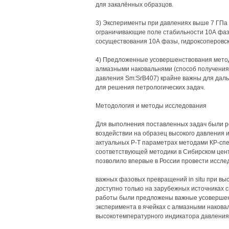
для закалённых образцов.
3) Эксперименты при давлениях выше 7 ГПа
ограничивающие поле стабильности 10А фаз
сосуществования 10А фазы, гидроксоперовски
4) Предложенные усовершенствования метод
алмазными наковальнями (способ получения
давления Sm:SrB407) крайне важны для даль
для решения петрологических задач.
Методология и методы исследования
Для выполнения поставленных задач были р
воздействии на образец высокого давления 
актуальных Р-Т параметрах методами КР-спе
соответствующей методики в Сибирском цент
позволило впервые в России провести иссле
важных фазовых превращений in situ при вы
доступно только на зарубежных источниках с
работы были предложены важные усовершенс
эксперимента в ячейках с алмазными накова
высокотемпературного индикатора давления