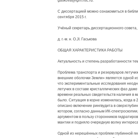
gaskova@igm.nsc.ru.
С диссертацией можно ознакомиться в библ
сентября 2015 г.
Учёный секретарь диссертационного совета,
д. г.-м. н. O.JI. Гаськова
ОБЩАЯ ХАРАКТЕРИСТИКА РАБОТЫ
Актуальность и степень разработанности те
Проблема транспорта и резервуаров летучих
внешние оболочки Земли» является одной из
что экспериментальные исследования неодн
летучих в составе кристаллических фаз даже
времени реальных свидетельств наличия в м
было. Ситуация в корне изменилась, когда в 20
описано включение рингвудита в сверхглуби
котором, согласно данным ИК-спектроскопи
аргументом в пользу сторонников гидратиров
мантии и подняло очередную волну интереса
Одной из нерешённых проблем глубинной ге