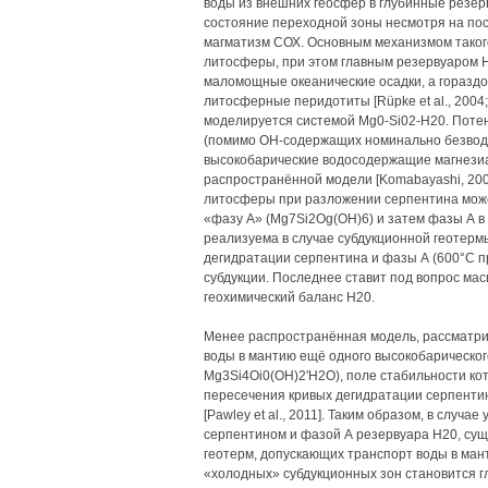
воды из внешних геосфер в глубинные резе
состояние переходной зоны несмотря на по
магматизм СОХ. Основным механизмом такого
литосферы, при этом главным резервуаром 
маломощные океанические осадки, а горазд
литосферные перидотиты [Rüpke et al., 2004;
моделируется системой Mg0-Si02-H20. Поте
(помимо ОН-содержащих номинально безвод
высокобарические водосодержащие магнези
распространённой модели [Komabayashi, 200
литосферы при разложении серпентина може
«фазу А» (Mg7Si2Og(OH)6) и затем фазы А 
реализуема в случае субдукционной геотерм
дегидратации серпентина и фазы А (600°С при
субдукции. Последнее ставит под вопрос мас
геохимический баланс Н20.
Менее распространённая модель, рассматрив
воды в мантию ещё одного высокобарическог
Mg3Si4Oi0(OH)2'H2O), поле стабильности ко
пересечения кривых дегидратации серпентин
[Pawley et al., 2011]. Таким образом, в случ
серпентином и фазой А резервуара Н20, су
геотерм, допускающих транспорт воды в ман
«холодных» субдукционных зон становится 