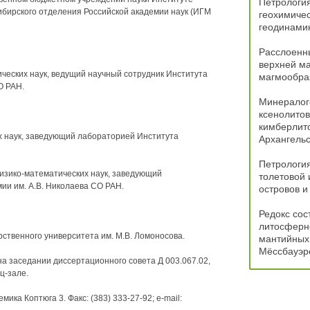
Петрология
ибирского отделения Российской академии наук (ИГМ
геохимичес
геодинами
Расслоенны
верхней ма
еских наук, ведущий научный сотрудник Института
магмообра
О РАН.
Минералог
ксенолитов
кимберлито
 наук, заведующий лабораторией Института
Архангель
Петрология
зико-математических наук, заведующий
толетовой 
ии им. A.B. Николаева СО РАН.
островов и
Редокс сос
литосферн
рственного университета им. М.В. Ломоносова.
мантийных
Мёссбауэро
 на заседании диссертационного совета Д 003.067.02,
ц-зале.
мика Коптюга 3. Факс: (383) 333-27-92; e-mail: