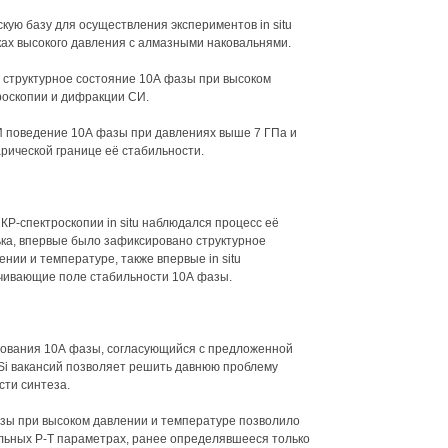
кую базу для осуществления экспериментов in situ
ках высокого давления с алмазными наковальнями.
 и структурное состояние 10А фазы при высоком
роскопии и дифракции СИ.
СИ поведение 10А фазы при давлениях выше 7 ГПа и
ической границе её стабильности.
Р-спектроскопии in situ наблюдался процесс её
ька, впервые было зафиксировано структурное
ении и температуре, также впервые in situ
чивающие поле стабильности 10А фазы.
ования 10А фазы, согласующийся с предложенной
й Si вакансий позволяет решить давнюю проблему
сти синтеза.
зы при высоком давлении и температуре позволило
льных Р-Т параметрах, ранее определявшееся только