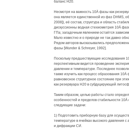
баланс Н20.
Несмотря на важность 10Ä фазы как резерву
она является единственной из фаз DHMS, об
2008]), её состав, структура и область стаби
дискуссионны водная стехиометрия 10Ä фаз
ГПа; загадочным явлением остаётся зависим
Мало известно и о природе не так давно обнар
Рядом авторов высказывались предположени
фазы [Wunder & Schreyer, 1992].
Поскольку предшествующие исследования 10
перспективным видится проведение эксперим
давлении и температуре. Последнее позволи
также изучить как процесс образования 10Ä ф
равновесное структурное состояние при эти
как резервуара Н20 в субдуцирующей литосф
Таким образом, целью работы стало определ
особенностей и пределов стабильности 10Ä 
следующие задачи:
1) Подготовить приборную базу для осуществ
температуре в ячейках высокого давления с
и дифракции СИ.