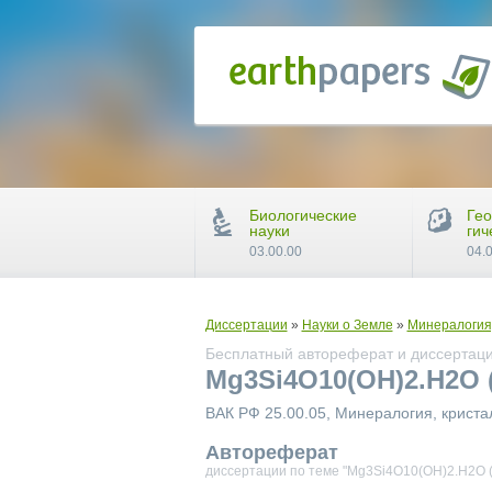
Биологические
Гео
науки
гич
03.00.00
04.
Диссертации
»
Науки о Земле
»
Минералогия
Бесплатный автореферат и диссертаци
Mg3Si4O10(OH)2.H2O 
ВАК РФ 25.00.05, Минералогия, крист
Автореферат
диссертации по теме "Mg3Si4O10(OH)2.H2O (