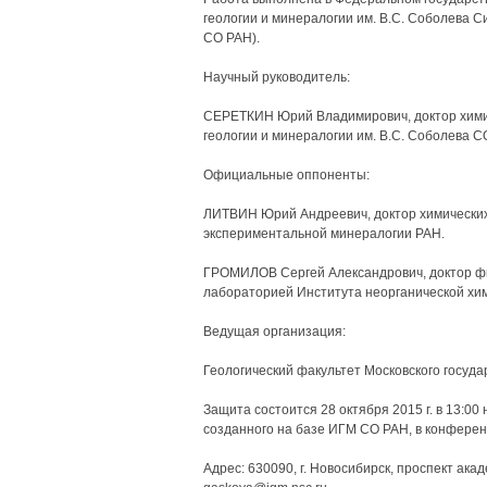
геологии и минералогии им. B.C. Соболева С
СО РАН).
Научный руководитель:
СЕРЕТКИН Юрий Владимирович, доктор химич
геологии и минералогии им. B.C. Соболева С
Официальные оппоненты:
ЛИТВИН Юрий Андреевич, доктор химических
экспериментальной минералогии РАН.
ГРОМИЛОВ Сергей Александрович, доктор фи
лабораторией Института неорганической хим
Ведущая организация:
Геологический факультет Московского госуда
Защита состоится 28 октября 2015 г. в 13:00
созданного на базе ИГМ СО РАН, в конферен
Адрес: 630090, г. Новосибирск, проспект акаде