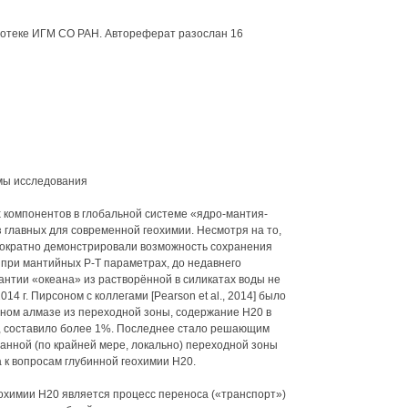
иотеке ИГМ СО РАН. Автореферат разослан 16
мы исследования
 компонентов в глобальной системе «ядро-мантия-
 главных для современной геохимии. Несмотря на то,
ократно демонстрировали возможность сохранения
 при мантийных Р-Т параметрах, до недавнего
антии «океана» из растворённой в силикатах воды не
14 г. Пирсоном с коллегами [Pearson et al., 2014] было
нном алмазе из переходной зоны, содержание Н20 в
и, составило более 1%. Последнее стало решающим
анной (по крайней мере, локально) переходной зоны
 к вопросам глубинной геохимии Н20.
охимии Н20 является процесс переноса («транспорт»)