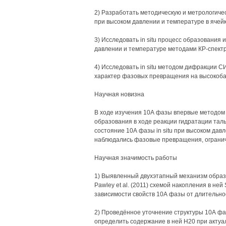
2) Разработать методическую и метрологичес
при высоком давлении и температуре в ячей
3) Исследовать in situ процесс образования
давлении и температуре методами КР-спект
4) Исследовать in situ методом дифракции 
характер фазовых превращения на высокобар
Научная новизна
В ходе изучения 10А фазы впервые методом К
образования в ходе реакции гидратации тал
состояние 10А фазы in situ при высоком давл
наблюдались фазовые превращения, ограни
Научная значимость работы
1) Выявленный двухэтапный механизм образ
Pawley et al. (2011) схемой накопления в не
зависимости свойств 10А фазы от длительно
2) Проведённое уточнение структуры 10А фа
определить содержание в ней Н20 при актуа