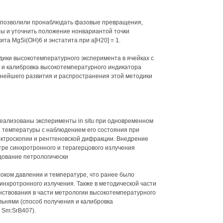
 позволили пронаблюдать фазовые превращения,
ы и уточнить положение нонвариантой точки
та MgSi(OH)6 и энстатита при а[Н20] = 1.
ики высокотемпературного эксперимента в ячейках с
 и калибровка высокотемпературного индикатора
нейшего развития и распространения этой методики
еализованы эксперименты in situ при одновременном
и температуры с наблюдением его состояния при
ктроскопии и рентгеновской дифракции. Внедрение
ре синхротронного и терагерцового излучения
дование петрологически
соком давлении и температуре, что ранее было
инхротронного излучения. Также в методической части
твования в части метрологии высокотемпературного
льнями (способ получения и калибровка
 Sm:SrB407).