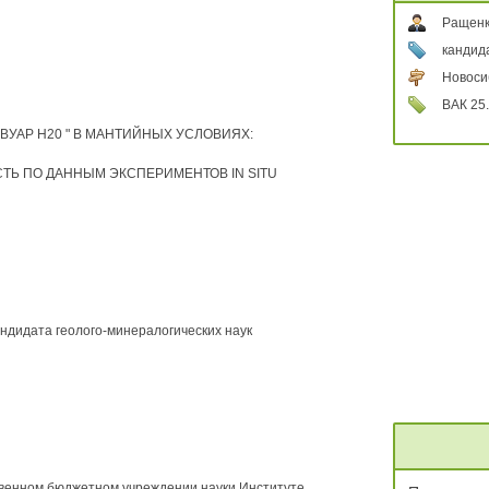
Ращенк
кандид
Новоси
ВАК 25.
ЕРВУАР Н20 " В МАНТИЙНЫХ УСЛОВИЯХ:
ТЬ ПО ДАННЫМ ЭКСПЕРИМЕНТОВ IN SITU
андидата геолого-минералогических наук
венном бюджетном учреждении науки Институте