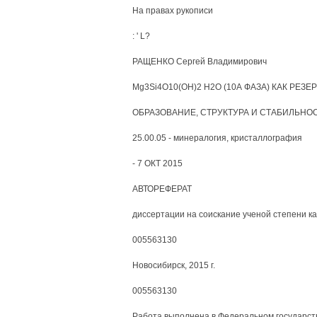
На правах рукописи
: ' L?
РАЩЕНКО Сергей Владимирович
Mg3Si4O10(OH)2 H2O (10А ФАЗА) КАК РЕЗ
ОБРАЗОВАНИЕ, СТРУКТУРА И СТАБИЛЬНОС
25.00.05 - минералогия, кристаллография
- 7 ОКТ 2015
АВТОРЕФЕРАТ
диссертации на соискание ученой степени к
005563130
Новосибирск, 2015 г.
005563130
Работа выполнена в Федеральном государст