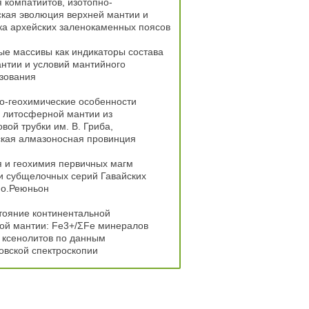
 компатиитов, изотопно-
кая эволюция верхней мантии и
ка архейских заленокаменных поясов
е массивы как индикаторы состава
нтии и условий мантийного
зования
о-геохимические особенности
 литосферной мантии из
вой трубки им. В. Гриба,
ская алмазоносная провинция
 и геохимия первичных магм
и субщелочных серий Гавайских
 о.Реюньон
тояние континентальной
ой мантии: Fe3+/ΣFe минералов
 ксенолитов по данным
вской спектроскопии