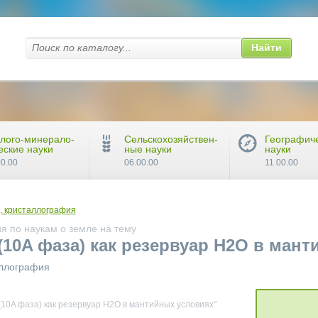
Найти
лого-минерало-
Сельскохозяйствен-
Географич
еские науки
ные науки
науки
00.00
06.00.00
11.00.00
, кристаллография
я по наукам о земле на тему
(10A фаза) как резервуар H2O в ман
аллография
10A фаза) как резервуар H2O в мантийных условиях"