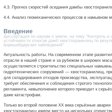
4.3. Прогноз скоростей оседания дамбы хвостохранил
4.4. Анализ геомеханических процессов в намывном м
Введение
Диссертация по наукам о земле, на тему "Контроль и 
устойчивости откосов дамб хвостохранилищ по резул
маркшейдерских наблюдений"
Актуальность работы. На современном этапе развит
отрасли в нашей стране и за рубежом в широких мас
осуществляется строительство специальных намывн
гидротехнических сооружений — хвостохранилищ, пр
для складирования отходов производства, эксплуатац
требует обеспечения и соблюдения строгого технолог
регламента, невыполнение которого приводит к серьё
даже катастрофам.
Только во второй половине XX века серьёзные аварии
хвостохранилищ имели место на нескольких отечеств