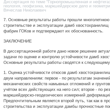
Диссертация по теме "Горнопромышленная и нефтег
геология, геофизика, маркшейдерское дело и геометри
Вячеслав Николаевич
7. Основные результаты работы прошли многолетнюю
строительстве и эксплуатации дамб хвостохранилищ
фабрик ГОКов и подтверждают их обоснованность.
ЗАКЛЮЧЕНИЕ
В диссертационной работе дано новое решение актуа
задачи по оценке и контролю устойчивости дамб хво
Основные результаты работы сводятся к следующему
1. Оценка устойчивости откосов дамб хвостохранили
двум направлениям: первое - по результатам значени
механических свойств намывных отложений и грунтов
учётом всех действующих на него сил; второе - по ре
маркшейдерско-геодезических измерений деформаци
Предпочтительным является второй путь, так как в пр
строительства и эксплуатации дамбы прочностные по