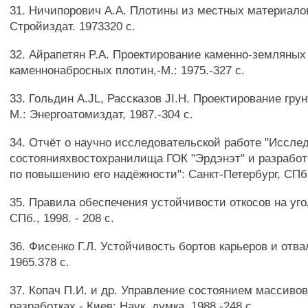
31. Ничипорович A.A. Плотины из местных материалов
Стройиздат. 1973320 с.
32. Айрапетян P.A. Проектирование каменно-земляных
каменнонабросных плотин,-М.: 1975.-327 с.
33. Гольдин A.JL, Рассказов JI.H. Проектирование гру
М.: Энергоатомиздат, 1987.-304 с.
34. Отчёт о научно исследовательской работе "Иссле
состоянияхвостохранилища ГОК "Эрдэнэт" и разрабо
по повышению его надёжности": Санкт-Петербург, СПбГТ
35. Правила обеспечения устойчивости откосов на уго
СПб., 1998. - 208 с.
36. Фисенко Г.Л. Устойчивость бортов карьеров и отва
1965.378 с.
37. Копач П.И. и др. Управление состоянием массиво
разработках.- Киев: Наук, думка, 1988.-248 с.