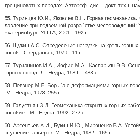
трещиноватых породах. Автореф. дис. . докт. техн. наук
55. Туринцев Ю.И., Яковлев В.Н. Горная геомеханика. 
давление при подземной разработке месторождений: 
Екатеринбург: УГГГА, 2001. -192 с.
56. Щукин А.С. Определение нагрузки на крепь горных
пособ.- Свердловск, 1979. -11 с.
57. Турчанинов И.А., Иофис М.А., Каспарьян Э.В. Ос
горных пород. Л.: Недра, 1989. - 488 с.
58. Певзнер М.Е. Борьба с деформациями горных поро
-М.: Недра, 1978. 255 с.
59. Галустьян Э.Л. Геомеханика открытых горных рабо
пособие. -М.: Недра, 1992.-272 с.
60. Арсентьев А.И., Букин И.Ю., Мироненко В.А. Усто
осушение карьеров. М.: Недра, 1982. -165 с.