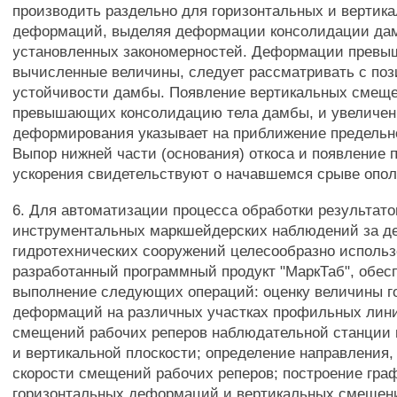
производить раздельно для горизонтальных и вертик
деформаций, выделяя деформации консолидации дам
установленных закономерностей. Деформации прев
вычисленные величины, следует рассматривать с поз
устойчивости дамбы. Появление вертикальных смеще
превышающих консолидацию тела дамбы, и увеличен
деформирования указывает на приближение предельно
Выпор нижней части (основания) откоса и появление 
ускорения свидетельствуют о начавшемся срыве опол
6. Для автоматизации процесса обработки результато
инструментальных маркшейдерских наблюдений за 
гидротехнических сооружений целесообразно использ
разработанный программный продукт "МаркТаб", обе
выполнение следующих операций: оценку величины г
деформаций на различных участках профильных лини
смещений рабочих реперов наблюдательной станции 
и вертикальной плоскости; определение направления,
скорости смещений рабочих реперов; построение гра
горизонтальных деформаций и вертикальных смещени