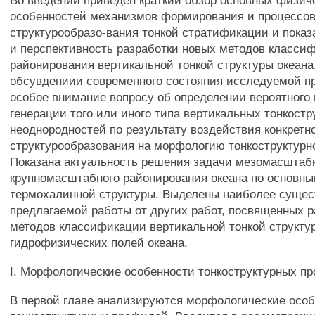
Во введении приведен краткий обзор основных физич
особенностей механизмов формирования и процессо
структурообразо-вания тонкой стратификации и показ
и перспективность разработки новых методов класси
районирования вертикальной тонкой структуры океана
обсувдениии современного состояния исследуемой п
особое внимание вопросу об определении вероятного
генерации того или иного типа вертикальных тонкост
неоднородностей по результату воздействия конкретн
структурообразования на морфологию тонкоструктурн
Показана актуальность решения задачи мезомасштаб
крупномасштабного районирования океана по основны
термохалинной структуры. Выделены наиболее сущес
предлагаемой работы от других работ, посвященных р
методов классификации вертикальной тонкой структу
гидрофизических полей океана.
I. Морфологические особенности тонкоструктурных п
В первой главе анализируются морфологические осо