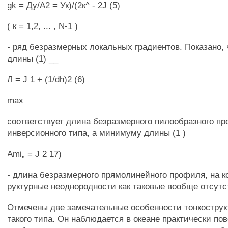
gk = Ду/А2 = Ук)/(2к^ - 2J (5)
( к = 1,2, ... , N-1 )
- ряд безразмерных локальных градиентов. Показано,
длины (1) __
Л = J 1 + (1/dh)2 (6)
max
соответствует длина безразмерного пилообразного п
инверсионного типа, а минимуму длины (1 )
Ami„ = J 2 17)
- длина безразмерного прямолинейного профиля, на к
руктурные неоднородности как таковые вообще отсутс
Отмечены две замечательные особенности тонкостру
такого типа. Он наблюдается в океане практически по