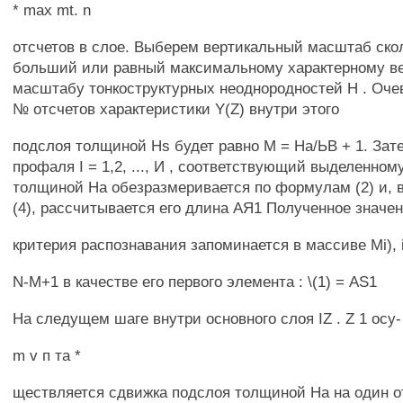
* max mt. n
отсчетов в слое. Выберем вертикальный масштаб ско
больший или равный максимальному характерному в
масштабу тонкоструктурных неоднородностей H . Оче
№ отсчетов характеристики Y(Z) внутри этого
подслоя толщиной Hs будет равно М = На/ЬВ + 1. За
профаля I = 1,2, ..., И , соответствующий выделенно
толщиной На обезразмеривается по формулам (2) и, в
(4), рассчитывается его длина АЯ1 Полученное значе
критерия распознавания запоминается в массиве Mi), i =
N-M+1 в качестве его первого элемента : \(1) = AS1
На следущем шаге внутри основного слоя IZ . Z 1 осу-
m v п та *
ществляется сдвижка подслоя толщиной На на один от