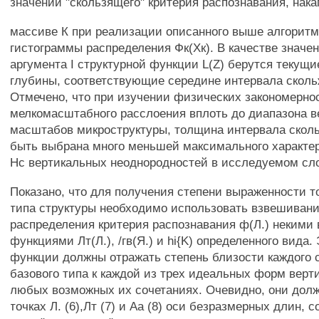
значений "скользящего" критерия распознавания, нак
массиве К при реализации описанного выше алгоритм
гистограммы распределения Фк(Хк). В качестве значе
аргумента I структурной функции L(Z) берутся текущи
глубины, соответствующие середине интервала сколь
Отмечено, что при изучении физических закономерно
мелкомасштабного расслоения вплоть до диапазона 
масштабов микроструктуры, толщина интервала скол
быть выбрана много меньшей максимального характе
Нс вертикальных неоднородностей в исследуемом сл
Показано, что для получения степени выраженности т
типа структуры необходимо использовать взвешиван
распределения критерия распознавания ф(Л.) некими
функциями Лт(Л.), /гв(Я.) и hi{K) определенного вида.
функции должны отражать степень близости каждого
базового типа к каждой из трех идеальных форм верт
любых возможных их сочетаниях. Очевидно, они дол
точках Л. (6),Лт (7) и Аа (8) оси безразмерных длин,