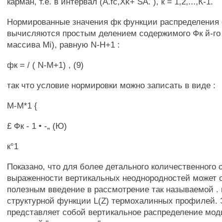
карман, т.е. в интервал (A.fc,Xk+ SA. ), к = 1,2,...,К-1.
Нормированные значения фк функции распределения 
вычисляются простым делением содержимого Фк й-го
массива Mi), равную N-H+1 :
фк = / ( N-M+1) , (9)
так что условие нормировки можно записать в виде :
М-М*1 {
£ Фк - 1 • -„ (Ю)
к°1
Показано, что для более детального количественного 
выраженности вертикальных неоднородностей может 
полезным введение в рассмотрение так называемой .
структурной функции L(Z) термохалинных профилей.
представляет собой вертикальное распределение м