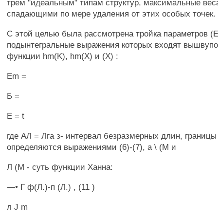
трем "идеальным" типам структур, максимальные вес
спадающими по мере удаления от этих особых точек.
С этой целью была рассмотрена тройка параметров (Ern
подынтегральные выражения которых входят вышвуп
функции hm(K), hm(X) и (X) :
Em =
Б =
Е = t
где АЛ = Лга з- интервал безразмерных длин, границы 
определяются выражениями (6)-(7), а \ (М и
Л (М - суть функции Ханна:
—• Г ф(Л.)-п (Л.) , (11 )
л J m