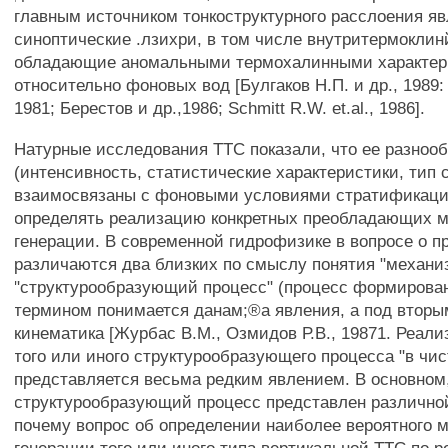
главным источником тонкоструктурного расслоения я
синоптические .лзихри, в том числе внутритермоклин
обладающие аномальными термохалинными характер
относительно фоновых вод [Булгаков Н.П. и др., 1989:
1981; Берестов и др.,1986; Schmitt R.W. et.al., 1986].
Натурные исследования TTC показали, что ее разноо
(интенсивность, статистические характеристики, тип 
взаимосвязаны с фоновыми условиями стратификации
определять реализацию конкретных преобладающих 
генерации. В современной гидрофизике в вопросе о 
различаются два близких по смыслу понятия "механи
"структурообразующий процесс" (процесс формирован
термином понимается данам;®а явления, а под вторым
кинематика [Журбас В.М., Озмидов Р.В., 19871. Реали
того или иного структурообразующего процесса "в чи
представляется весьма редким явлением. В основном,
структурообразующий процесс представлен различно
почему вопрос об определении наиболее вероятного 