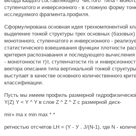
вклада каадого составляющего "чистого" типа - моното
ступенчатого и инверсионного - в сложную форму тон
исследуемого фрагмента.профиля.
Сформулирована основная идея трехкомпонентной к
выделение тонкой структуры трех основных (базовых) 
монотонного, ступенчатого и инверсионного - реализу
статистического взвешивания функции плотности ра
критерия распознавания и последующего вычисления 
- монотонности т)т, ступенчатости ris и инверсионност
вектора описания типа вертикальной тонкой структуры
выступает в качестве основного количественного крит
классификации.
Пусть мы имеем профиль размерной гидрофизическо
Y(Z) Y < Y ^ Y в слое Z ^ Z ^ Z с размерной диск-
mir» ma х min max * *
ретностью отсчетов LH = (Y - У . J/(N-1), где N - колич