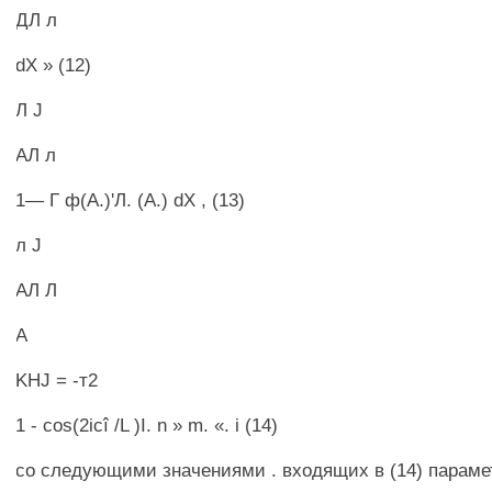
ДЛ л
dX » (12)
Л J
АЛ л
1— Г ф(А.)'Л. (A.) dX , (13)
л J
АЛ Л
А
KHJ = -т2
1 - cos(2icî /L )I. n » m. «. i (14)
со следующими значениями . входящих в (14) параметр