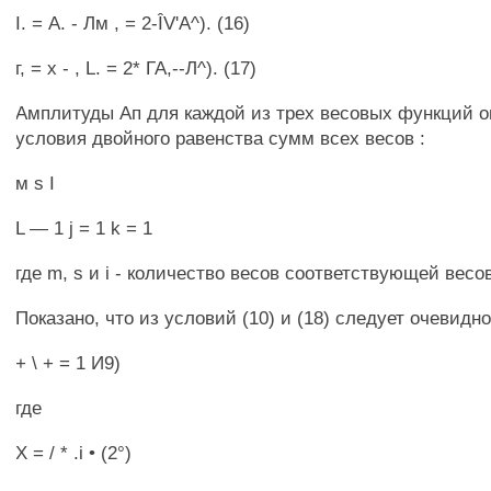
I. = А. - Лм , = 2-ÎV'A^). (16)
г, = х - , L. = 2* ГА,--Л^). (17)
Амплитуды Ап для каждой из трех весовых функций 
условия двойного равенства сумм всех весов :
м s I
L — 1 j = 1 k = 1
где m, s и i - количество весов соответствующей вес
Показано, что из условий (10) и (18) следует очевидн
+ \ + = 1 И9)
где
X = / * .i • (2°)