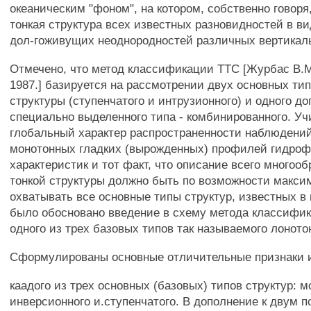
океаническим "фоном", на котором, собственно говоря
тонкая структура всех известных разновидностей в в
дол-гоживущих неоднородностей различных вертикал
Отмечено, что метод классификации TTC [Журбас В.М.
1987.] базируется на рассмотрении двух основных ти
структуры (ступенчатого и интрузионного) и одного до
специально выделенного типа - комбинированного. У
глобальный характер распространенности наблюдений
монотонных гладких (вырожденных) профилей гидро
характеристик и тот факт, что описание всего многоо
тонкой структуры должно быть по возможности макси
охватывать все основные типы структур, известных в
было обосновано введение в схему метода классифик
одного из трех базовых типов так называемого лоното
Сформулированы основные отличительные признаки 
каадого из трех основных (базовых) типов структур: м
инверсионного и.ступенчатого. В дополнение к двум