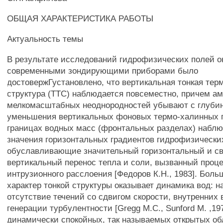
ОБЩАЯ ХАРАКТЕРИСТИКА РАБОТЫ
Актуальность темы
В результате исследований гидрофизических полей о
современными зондирующими приборами было
достовержГустановлено, что вертикальная тонкая тер
структура (TTC) наблюдается повсеместно, причем а
мелкомасштабных неоднородностей убывают с глубин
уменьшения вертикальных фоновых термо-халинных г
границах водных масс (фронтальных разделах) набл
значения горизонтальных градиентов гидрофизических
обуславливающие значительный горизонтальный и с
вертикальный перенос тепла и соли, вызванный проц
интрузионного расслоения [Федоров К.Н., 1983]. Боль
характер тонкой структуры оказывает динамика вод: 
отсутствие течений со сдвигом скорости, внутренних 
генерации турбулентности [Gregg M.С., Sunford M. ,19
динамически спокойных, так называемых открытых об