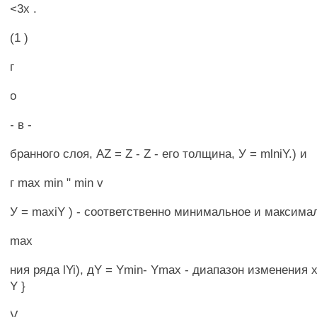
<3х .
(1 )
г
о
- в -
бранного слоя, АZ = Z - Z - его толщина, У = mlniY.) и
г max min " min v
У = maxiY ) - соответственно минимальное и максима
max
ния ряда lYi), дY = Ymin- Ymax - диапазон изменения 
Y }
V