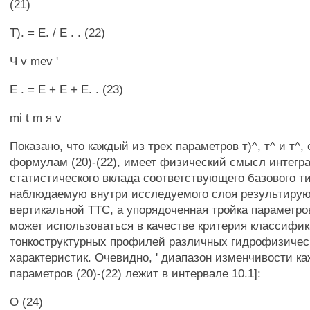
(21)
Т). = Е. / Е . . (22)
Ч v mev '
Е . = Е + Е + Е. . (23)
mi t m я v
Показано, что каждый из трех параметров т)^, т^ и т^
формулам (20)-(22), имеет физический смысл интегр
статистического вклада соответствующего базового т
наблюдаемую внутри исследуемого слоя результир
вертикальной TTC, а упорядоченная тройка параметров (
может использоваться в качестве критерия классифи
тонкоструктурных профилей различных гидрофизичес
характеристик. Очевидно, ' диапазон изменчивости ка
параметров (20)-(22) лежит в интервале 10.1]:
О (24)