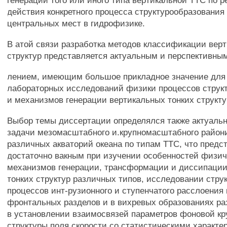
генерации того или иного типа вертикальной TTC по р
действия конкретного процесса структурообразования
центральных мест в гидрофизике.
В атой связи разработка методов классификации вер
структур представляется актуальным и перспективны
лением, имеющим большое прикладное значение для
лабораторных исследований физики процессов струк
и механизмов генерации вертикальных тонких структур
Выбор темы диссертации определялся также актуаль
задачи мезомасштабного и.крупномасштабного район
различных акваторий океана по типам TTC, что предс
достаточно вакным при изучении особенностей физи
механизмов генерации, трансформации и диссипации
тонких структур различных типов, исследовании стр
процессов инт-рузионного и ступенчатого расслоения 
фронтальных разделов и в вихревых образованиях ра
в установлении взаимосвязей параметров фоновой к
структуры поля скорости со статистическими характе