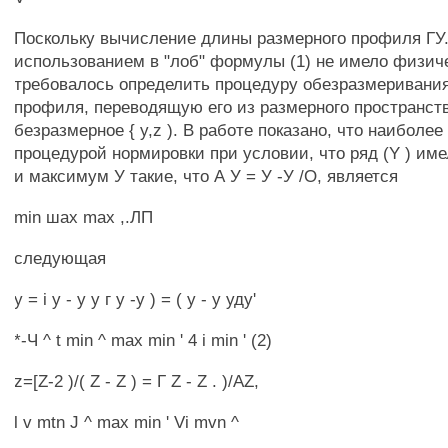
Поскольку вычисление длины размерного профиля ГУ.
использованием в "лоб" формулы (1) не имело физич
требовалось определить процедуру обезразмеривания
профиля, переводящую его из размерного пространства
безразмерное { y,z ). В работе показано, что наиболе
процедурой нормировки при условии, что ряд (Y ) и
и максимум У такие, что А У = У -У /О, является
min шах max ,.ЛП
следующая
у = i у - у у г у -у ) = ( у - у уду'
*-Ч ^ t min ^ max min ' 4 i min ' (2)
z=[Z-2 )/( Z - Z ) = Г Z - Z . )/AZ,
l v mtn J ^ max min ' Vi mvn ^