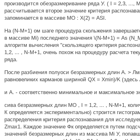
производится обезразмеривание ряда У. ( I = 2,3, ..., М
рассчитывается второе значение критерия распознава
запоминается в массиве МО : Х(2) = ASI.
На (N-M+1) ом шаге процедура скольжения завершае
в массиве Mi) последнего значения \(N-M+1) = As (N_M
алгоритм вычисления "скользящего критерия распознав
1,2, ... , N-M+1, очень похож на процедуру расчета т
ряда.
После разбиения полуоси безразмерных длин А. > Лм
равновеликих карманов шириной QX = Xmin)/K (здесь 
и А. - соответственно минимальное и максимальное з
сива безразмерных длин МО , I = 1,2, ... , N-M+1, кол
К определяется экспериментально) строится гистогра
распределения критерия распознавания для исследуем
Zmax1. Каждое значение Фк определяется путем подс
значений безразмерных длин из массива Mi У, попав