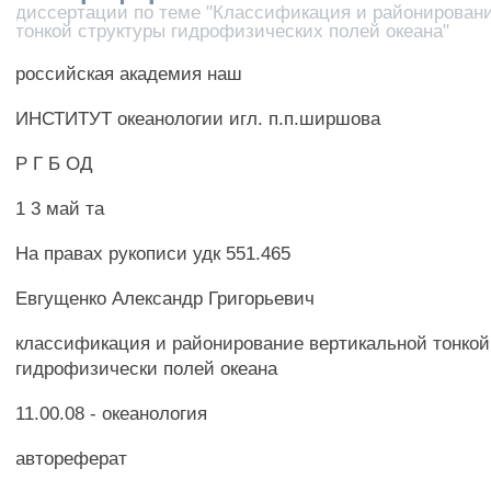
диссертации по теме "Классификация и районирован
тонкой структуры гидрофизических полей океана"
российская академия наш
ИНСТИТУТ океанологии игл. п.п.ширшова
Р Г Б ОД
1 3 май та
На правах рукописи удк 551.465
Евгущенко Александр Григорьевич
классификация и районирование вертикальной тонкой
гидрофизически полей океана
11.00.08 - океанология
автореферат