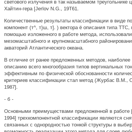
светового излучения в так называемом треугольнике 
Хайтин-гера [Jerlov N.G., 19Т61.
Количественные результаты классификации в виде по
компонент (т^, т}ш, т]. ) вектора ё описания типа TTC
помощью изложенного в работе метода, использовали
мезомасштабного и крупномасштабного районирован
акваторий Атлантического океана.
В отличие от ранее предложенных методов, наиболее
описанию всего многообразия типов вертикальных тон
эффективным по физической обоснованности количе
критериев классификации стал метод (Журбас В.М., О
1987].
- б -
Основными преимуществами предложенной в работе [Е
1994] трехкомпонентной классификации являются сня
связанных с однородностью тонкой структуры в выби
возможность реализации этого метода для слоев люб