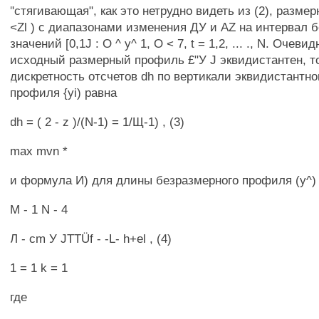
"стягивающая", как это нетрудно видеть из (2), размер
<Zl ) с диапазонами изменения ДУ и AZ на интервал 
значений [0,1J : О ^ у^ 1, О < 7, t = 1,2, ... ., N. Очеви
исходный размерный профиль £"У J эквидистантен, т
дискретность отсчетов dh по вертикали эквидистантно
профиля {yi) равна
dh = ( 2 - z )/(N-1) = 1/Щ-1) , (3)
max mvn *
и формула И) для длины безразмерного профиля (у^)
М - 1 N - 4
Л - cm У JTTÜf - -L- h+el , (4)
1 = 1 k = 1
где