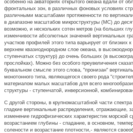
особенно на акваториях открытого океана вдали от об
фронтальных зон, в различных фоновых условиях ст
различными масштабами протяженности по вертикали 
в диапазоне масштабов микроструктуры (МС) до десят
возможно, и нескольких сотен метров (на больших гл
изменчивости абсолютных значений вертикальных гр
участков профилей этого типа варьирует от близких к
верхнем квазиоднородном слое океана, в высокоодно
ступенчатых структур) до очень больших (в высокогр
прослойках). Можно без особого преувеличения сказать
буквальном смысле этого слова, "пронизан" вертикал
монотонного типа, являющегося своего рода "строите
материалом малых масштабов для всего многообразия
структуры - ступенчатой, инверсионной, комбинирова
С другой стороны, в крупномасштабной части спектра
гладкие вертикальные распределения, отражающие, з
изменение гидрофизических характеристик морской с
возрастанием глубины - спадание, в основном, темпе
солености и возрастание плотности,- являются свое