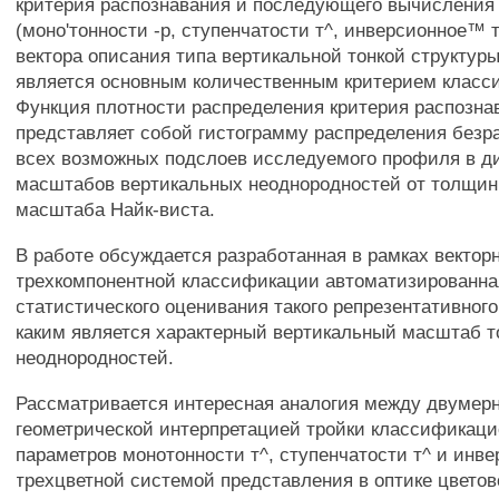
критерия распознавания и последующего вычисления 
(моно'тонности -р, ступенчатости т^, инверсионное™ т
вектора описания типа вертикальной тонкой структуры
является основным количественным критерием класс
Функция плотности распределения критерия распозна
представляет собой гистограмму распределения без
всех возможных подслоев исследуемого профиля в д
масштабов вертикальных неоднородностей от толщин
масштаба Найк-виста.
В работе обсуждается разработанная в рамках вектор
трехкомпонентной классификации автоматизированна
статистического оценивания такого репрезентативног
каким является характерный вертикальный масштаб т
неоднородностей.
Рассматривается интересная аналогия между двумер
геометрической интерпретацией тройки классификац
параметров монотонности т^, ступенчатости т^ и инве
трехцветной системой представления в оптике цветов