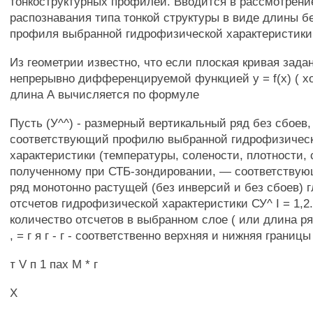
тонкоструктурных профилей. Вводится в рассмотрени
распознавания типа тонкой структуры в виде длины б
профиля выбранной гидрофизической характеристики 
Из геометрии известно, что если плоская кривая зада
непрерывно дифференцируемой функцией у = f(x) ( хои 
длина А вычисляется по формуле
Пусть (У^^) - размерный вертикальный ряд без сбоев,
соответствующий профилю выбранной гидрофизичес
характеристики (температуры, солености, плотности, с
полученному при СТБ-зондировании, — соответству
ряд монотонно растущей (без инверсий и без сбоев) 
отсчетов гидрофизической характеристики СУ^ I = 1,2..
количество отсчетов в выбранном слое ( или длина ряд
, = г я г - г - соответственно верхняя и нижняя границы
т V п 1 пах М * г
X