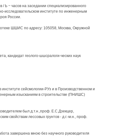
 в / Ь ~ часов на заседании специализированного
учно-исследовательском институте по инженерным
роя России.
отеке ШШИС по адресу: 105058, Москва, Окружной
та, кандидат геолого-шшсралоги-ческих наук
 в институте сейсмологии-РУз и в Производственном и
женерным изысканиям в строительстве (ПНИШС)
водителем был д.т.н.,проф. Е.С.Дзекцер,
им свойствам лессовых грунтов - д.г.-м.н., проф.
абота завершена мною без научного руководителя