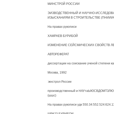
МИНСТРОЙ РОССИИ
ЭИЗВОДСТВЕННЫЙ И НАУЧНО-ИССЛЕДОВ
ИЗЫСКАНИЯМ В СТРОИТЕЛЬСТВЕ (ПНИИИ
На правах рукописи
ХАМРАЕВ БУРИБОЙ
ИЗМЕНЕНИЕ СЕЙСМИЧЕСКИХ СВОЙСТВ Л
АВТОРЕФЕРАТ
диссертации на соискание ученой степени к
Москва, 1992
:жнстрол России
производственный и НАУтаЫЮСВДОМТЗЛЮШ и
(шшс)
На правах рукописи удк 550.34:552.524:624.1
ШРА23 БУРИЕОИ