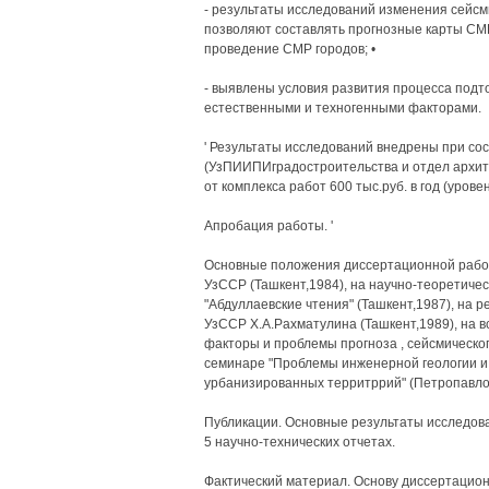
- результаты исследований изменения сейсм
позволяют составлять прогнозные карты СМР
проведение СМР городов; •
- выявлены условия развития процесса подт
естественными и техногенными факторами.
' Результаты исследований внедрены при со
(УзПИИПИградостроительства и отдел архит
от комплекса работ 600 тыс.руб. в год (уровень
Апробация работы. '
Основные положения диссертационной рабо
УзССР (Ташкент,1984), на научно-теоретиче
"Абдуллаевские чтения" (Ташкент,1987), на
УзССР Х.А.Рахматулина (Ташкент,1989), на 
факторы и проблемы прогноза , сейсмическог
семинаре "Проблемы инженерной геологии и
урбанизированных территррий" (Петропавлов
Публикации. Основные результаты исследован
5 научно-технических отчетах.
Фактический материал. Основу диссертацио