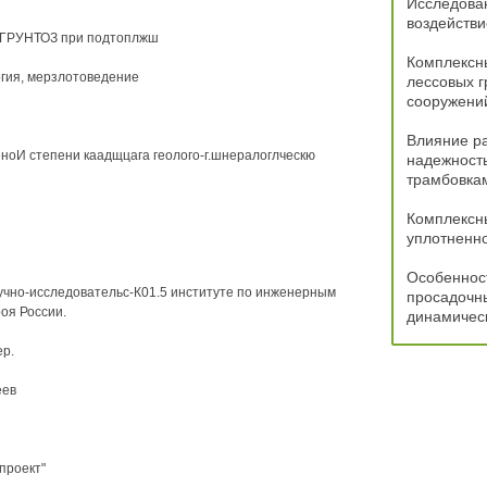
Исследован
воздействи
 ГРУНТОЗ при подтоплжш
Комплексн
огия, мерзлотоведение
лессовых г
сооружени
Влияние ра
ноИ степени каадщцага геолого-г.шнералоглческю
надежность
трамбовка
Комплексны
уплотненн
Особеннос
учно-исследовательс-К01.5 институте по инженерным
просадочны
оя России.
динамическ
ер.
еев
проект"