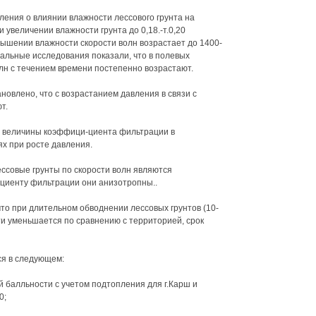
ения о влиянии влажности лессового грунта на
 увеличении влажности грунта до 0,18.-т.0,20
вышении влажности скорости волн возрастает до 1400-
альные исследования показали, что в полевых
лн с течением времени постепенно возрастают.
новлено, что с возрастанием давления в связи с
т.
 величины коэффици-циента фильтрации в
х при росте давления.
ессовые грунты по скорости волн являются
ициенту фильтрации они анизотропны..
о при длительном обводнении лессовых грунтов (10-
и уменьшается по сравнению с территорией, срок
ся в следующем:
 балльности с учетом подтопления для г.Карш и
0;