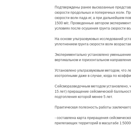
Подтверждены ранее высказанные представл
скорости продольных и поперечных еолн. При
скорости волн пада иг, а при дальнейшем по
1500 м/с. Проведенные автором эксперимент
условиях после осушения грунта скорости во
На основе ультразвуковых исследований уста
уплотнением грунта скорости волн возрастаю
Экспериментально установлено уменьшение
вертикальном и горизонтальном направления
Установлено ультразвуковым методом, что л
изотропными даже в случае, когда по коэфф
Сейсморазведочным методом установлено, чт
15 лет) приращение сейсмической балльност
подтопления которой менее 5 лет.
Практическая полезность работы заключает
- составлена карта приращения сейсмической
прилегающих территорий в масштабе 1:5000