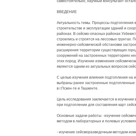
самостоятельно, научный консультант остал
ВВЕДЕНИЕ
Актуальность темы. Процессы подтопления 
строительстве и эксплуатации зданий и соор
районах. В сейсмо-опасных районах Узбекис
строились и строятся на лессовых грунтах.
инженерно-сейсмической обстановки застрое
расширения территории существующих городо
сооружений на застроенных территориях не
этих пород. Изучение изменения сейсмическ
является одним из актуальных вопросов сей
С целью изучения влияния подтопления на и
выбраны ранее застроенные подтопленные т
в г.Пскен-те и Ташкенте.
Цель исследования заключается в изучении в
при подтоплении для составления карт сейс
Основные задачи работы: -изучение сейсмич
методом в лабораторных и полевых условиях 
- изучение сейсморазведочным методом изме