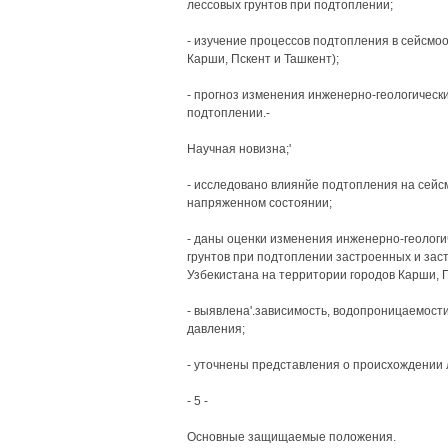
лессовых грунтов при подтоплении;
- изучение процессов подтопления в сейсмо
Карши, Пскент и Ташкент);
- прогноз изменения инженерно-геологически
подтоплении.-
Научная новизна;'
- исследовано влиянйе подтопления на сейс
напряженном состоянии;
- даны оценки изменения инженерно-геологич
грунтов при подтоплении застроенных и за
Узбекистана на территории городов Карши, П
- выявлена'.зависимость, водопроницаемост
давления;
- уточнены представления о происхождении л
- 5 -
Основные защищаемые положения.