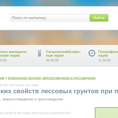
Найти
лого-минерало-
Сельскохозяйствен-
Географич
еские науки
ные науки
науки
00.00
06.00.00
11.00.00
уки
»
Инженерная геология, мерзлотоведение и грунтоведение
я по геологии на тему
ких свойств лессовых грунтов при 
, мерзлотоведение и грунтоведение
их свойств лессовых грунтов при подтоплении"