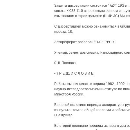
Защита диссертации состоится " /аУ^ 19ЭЬ г.
совета К.033.11.0 в производственном и на
изысканиям в строительстве (ШИИИС) Минст
С диссертацией можно ознакомиться в библи
проезд, 18.
Автореферат разослан " ЪС" 1991 г.
Ученый. секретарь специализированного сове
0. II. Павлова
•¡т Р Е Д1 И С Л О В И Е.
Работа выполнялась в период 1982...1992 гг.
научно-исследовательском институте по ин
Минстроя России.
В первой половине периода аспирантуры руко
консультантом по общей геологии и сейсмическ
Н.И.Кригер.
Во второй половине периода аспирантуры р