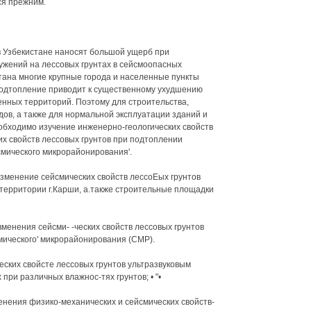
ся прежним.
в Узбекистане наносят большой ущерб при
ужений на лессовых грунтах в сейсмоопасных
тана многие крупные города и населенные пункты
 Подтопление приводит к существенному ухудшению
нных территорий. Поэтому для строительства,
в, а также для нормальной эксплуатации зданий и
обходимо изучение инженерно-геологических свойств
их свойств лессовых грунтов при подтоплении
смического микрорайонирования'.
зменение сейсмических свойств лессоЕых грунтов
ерритории г.Карши, а.также строительные площадки
менения сейсми- -ческих свойств лессовых грунтов
мического' микрорайонирования (СМР).
еских свойсте лессовых грунтов ультразвуковым
при различных влажнос-тях грунтов; • "•
нения физико-механических и сейсмических свойств-