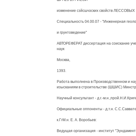
изменение сзйсшчзских свойств ЛЕССОВЫХ
Специальность 04.00.07 - "Инженерная геол
и грунтоведение"
АВТОРЕФЕРАТ диссертация на соискание уче
наук
Москва,
1393.
Работа выполнена в Производственном и на
изысканиям в строительстве (ШШИС) Минстр
Научный консультант - д.г.-м.н.,прой.Н.И.Криг
Официальные оппоненты - д.т.н. С.С.Савват
к.ГгМ.н. Е. А. Воробьев:
Ведущая организация - институт "Эундамент