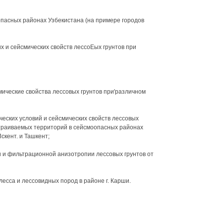
опасных районах Узбекистана (на примере городов
х и сейсмических свойств лессоЕых грунтов при
мические свойства лессовых грунтов при'различном
еских условий и сейсмических свойств лессовых
страиваемых территорий в сейсмоопасных районах
скент. и Ташкент;
и и фильтрационной анизотропии лессовых грунтов от
есса и лессовидных пород в районе г. Карши.