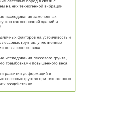
ие лессовых пород в связи с
ем на них техногенной вибрации
ые исследования замоченных
рунтов как оснований зданий и
й
зличных факторов на устойчивость и
 лессовых грунтов, уплотненных
ми повышенного веса
е исследования лессового грунта,
ого трамбовками повышенного веса
ти развития деформаций в
х лессовых грунтах при техногенных
их воздействиях