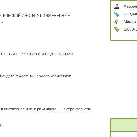
Хамрае
кандид
АТЕЛЬСКИЙ ИНСТИТУТ ИНЖЕНЕРНЫМ
С)
Москва
ВАК 04.
ЕССОВЫХ ГРУНТОВ ПРИ ПОДТОПЛЕНИИ
андидата геолого-минералогических наук
нститут по ишзнеркьм ишскашш в строительстве
31