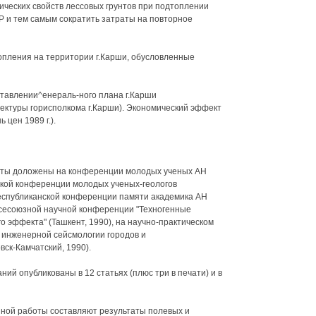
ических свойств лессовых грунтов при подтоплении
 и тем самым сократить затраты на повторное
опления на территории г.Карши, обусловленные
ставлении^енераль-ного плана г.Карши
ектуры горисполкома г.Карши). Экономический эффект
 цен 1989 г.).
ты доложены на конференции молодых ученых АН
ской конференции молодых ученых-геологов
 республиканской конференции памяти академика АН
всесоюзной научной конференции "Техногенные
о эффекта" (Ташкент, 1990), на научно-практическом
 инженерной сейсмологии городов и
ск-Камчатский, 1990).
ий опубликованы в 12 статьях (плюс три в печати) и в
нной работы составляют результаты полевых и