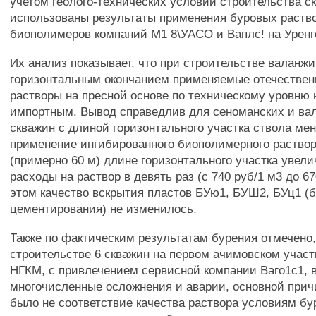
учетом геолого-технических условий строительства с
использованы результаты применения буровых раство
биополимеров компаний М1 8\УАСО и Ваплс! на Урен
Их анализ показывает, что при строительстве валанжи
горизонтальным окончанием применяемые отечестве
растворы на пресной основе по техническому уровню 
импортным. Вывод справедлив для сеноманских и ва
скважин с длиной горизонтального участка ствола мен
применение ингибированного биополимерного раствор
(примерно 60 м) длине горизонтального участка увел
расходы на раствор в девять раз (с 740 руб/1 м3 до 67
этом качество вскрытия пластов БУю1, БУШ2, БУц1 (
цементирования) не изменилось.
Также по фактическим результатам бурения отмечено,
строительстве 6 скважин на первом ачимовском участ
НГКМ, с привлечением сервисной компании Ваго1с1, 
многочисленные осложнения и аварии, основной прич
было не соответствие качества раствора условиям бу