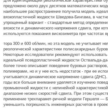
Для идентификации реологической характеристики б
предложено около двух десятков математических мод
наибольшее распространение получила модель идеа
вязкопластичной жидкости Шведова-Бингама, в частн
упрощенный вариант - стандартные метод определени
вязкости и динамического напряжения сдвига, при ко
используются показания вискозиметра при частотах 
тора 300 и 600 об/мин, но эта модель не учитывает н
реологической характеристики полисахаридных буров
Некоторые исследователи рекомендуют использовать
идеальной псевдопластичной жидкости Оствапьда-да-
более точно описывает поведение буровых растворов
полимерами, но и у нее есть недостаток - при ее исп
учитывается динамическое напряжение сдвига (ДНС).
годы все больше внимание уделяется изучению пове
промывочной жидкости с нелинейной характеристикой,
диапазоне низких скоростей сдвига. При этом сущест
применение трехпарамет-ричной модели Гершеля — Б
уменьшить погрешность инженерных расчетов в прое