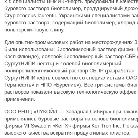
х г. специалисты ВНИИКРнефть предложили в качест
бурового раствора биополимер, продуцируемый дро
Cryplococcus laurentii. Украинскими специалистами з
бурового раствора, содержащий биополимер, хлорид 
полыгорски-товую глину.
Для опытно-промысловых работ на месторождениях 
были использованы: биополимерный раствор фирмы
Касп Флюиде), солевой биополимерный раствор СБР 
СургутНИПИ-нефть) и солевой биополимерный
полипропиленгликолевый раствор СБПР (разработан
СургутНИПИнефть совместно со специалистами ОАО
Термнефть» и НПО «Бурение»). Все три системы би
растворов показали высокую технологическую эффект
применении.
ООО РНТЦ «ЛУКОЙЛ — Западная Сибирь» при заканч
применялись буровые растворы на основе биополимер
фирмы MI Swaco и «Кет X» фирмы Кет Tron Inc. Показ
высокого качества вскрытия продуктивных пластов.