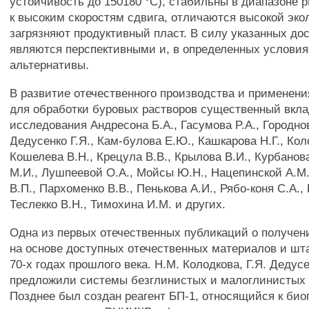
устойчивость до 150180 °С), стабильны в диапазоне p
к высоким скоростям сдвига, отличаются высокой эко
загрязняют продуктивный пласт. В силу указанных до
являются перспективными и, в определенных условия
альтернативы.
В развитие отечественного производства и применен
для обработки буровых растворов существенный вкла
исследования Андресона Б.А., Гасумова P.A., Городнов
Дедусенко Г.Я., Кам-булова Е.Ю., Кашкарова Н.Г., Ко
Кошелева В.Н., Крецула В.В., Крылова В.И., Курбанов
М.И., Лушпеевой O.A., Мойсы Ю.Н., Нацепинской A.M
В.П., Пархоменко В.В., Пенькова А.И., Рябо-коня С.А., 
Теслекко В.Н., Тимохина И.М. и других.
Одна из первых отечественных публикаций о получе
на основе доступных отечественных материалов и шт
70-х годах прошлого века. Н.М. Колодкова, Г.Я. Дедус
предложили системы безглинистых и малоглинистых 
Позднее был создан реагент БП-1, относящийся к био