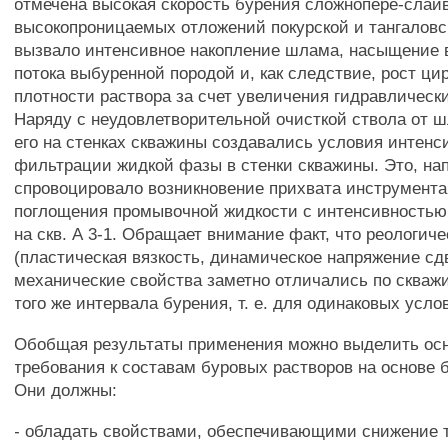
отмечена высокая скорость бурения сложнопере-сла
высокопроницаемых отложений покурской и тангаловск
вызвало интенсивное накопление шлама, насыщение 
потока выбуренной породой и, как следствие, рост ц
плотности раствора за счет увеличения гидравлическ
Наряду с неудовлетворительной очисткой ствола от 
его на стенках скважины создавались условия интенс
фильтрации жидкой фазы в стенки скважины. Это, на
спровоцировало возникновение прихвата инструмента н
поглощения промывочной жидкости с интенсивностью 
на скв. А 3-1. Обращает внимание факт, что реологич
(пластическая вязкость, динамическое напряжение сдв
механические свойства заметно отличались по скваж
того же интервала бурения, т. е. для одинаковых усло
Обобщая результаты применения можно выделить ос
требования к составам буровых растворов на основе 
Они должны:
- обладать свойствами, обеспечивающими снижение 