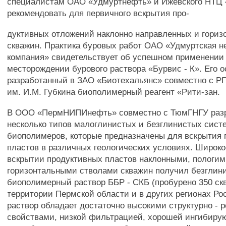
специалистам ОАО «Удмуртнефть» и Ижевского НТЦ 
рекомендовать для первичного вскрытия про-
дуктивных отложений наклонно направленных и гориз
скважин. Практика буровых работ ОАО «Удмуртская 
компания» свидетельствует об успешном применении 
месторождении бурового раствора «Бурвис - К». Его о
разработанный в ЗАО «Биотехальянс» совместно с РГ
им. И.М. Губкина биополимерный реагент «Рити-зан.
В ООО «ПермНИПИнефть» совместно с ТюмГНГУ раз
несколько типов малоглинистых и безглинистых сист
биополимеров, которые предназначены для вскрытия
пластов в различных геологических условиях. Широк
вскрытии продуктивных пластов наклонными, пологим
горизонтальными стволами скважин получил безглин
биополимерный раствор ББР - СКБ (пробурено 350 ск
территории Пермской области и в других регионах Ро
раствор обладает достаточно высокими структурно - 
свойствами, низкой фильтрацией, хорошей ингибир