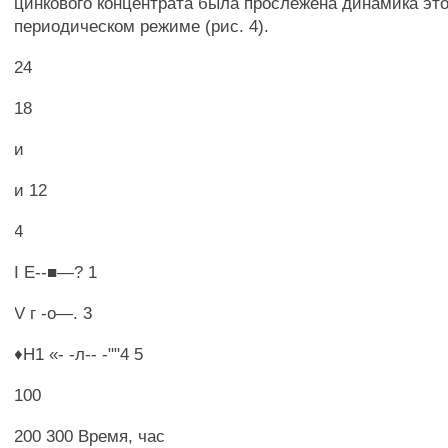
цинкового концентрата была прослежена динамика это
периодическом режиме (рис. 4).
24
18
и
и 12
4
I Е--■—? 1
V г -о—. 3
♦Н1 «- -л-- -""4 5
100
200 300 Время, час