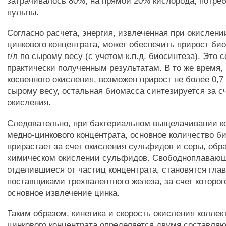
затрачивалось 80%, на прямой 20% кислорода, потреб
пульпы.
Согласно расчета, энергия, извлеченная при окислени
цинкового концентрата, может обеспечить прирост би
г/л по сырому весу (с учетом к.п.д. биосинтеза). Это 
практически полученным результатам. В то же время, 
косвенного окисления, возможен прирост не более 0,7
сырому весу, остальная биомасса синтезируется за с
окисления.
Следовательно, при бактериальном выщелачивании к
медно-цинкового концентрата, основное количество б
прирастает за счет окисления сульфидов и серы, об
химическом окислении сульфидов. Свободноплавающ
отделившиеся от частиц концентрата, становятся гл
поставщиками трехвалентного железа, за счет которо
основное извлечение цинка.
Таким образом, кинетика и скорость окисления коллек
цинкового концентрата определяется двумя составл