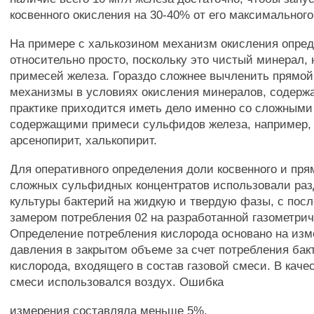
косвенного окисления на 30-40% от его максимального 
На примере с халькозином механизм окисления опре
относительно просто, поскольку это чистый минерал,
примесей железа. Гораздо сложнее вычленить прямой
механизмы в условиях окисления минералов, содерж
практике приходится иметь дело именно со сложным
содержащими примеси сульфидов железа, например, т
арсенопирит, халькопирит.
Для оперативного определения доли косвенного и пря
сложных сульфидных концентратов использовали ра
культуры бактерий на жидкую и твердую фазы, с по
замером потребления 02 на разработанной газометрич
Определение потребления кислорода основано на из
давления в закрытом объеме за счет потребления ба
кислорода, входящего в состав газовой смеси. В каче
смеси использовался воздух. Ошибка
измерения составляла меньше 5%.