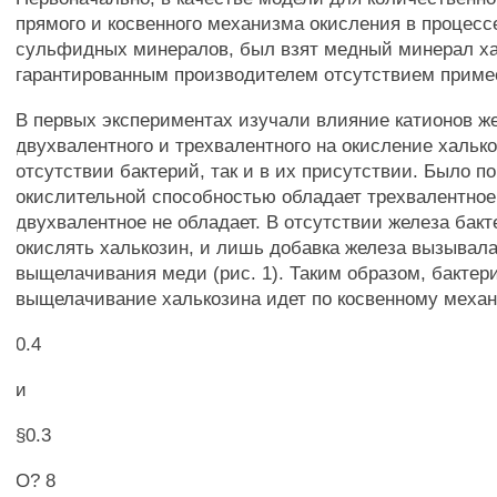
прямого и косвенного механизма окисления в процес
сульфидных минералов, был взят медный минерал ха
гарантированным производителем отсутствием приме
В первых экспериментах изучали влияние катионов ж
двухвалентного и трехвалентного на окисление халько
отсутствии бактерий, так и в их присутствии. Было по
окислительной способностью обладает трехвалентное
двухвалентное не обладает. В отсутствии железа бакт
окислять халькозин, и лишь добавка железа вызывал
выщелачивания меди (рис. 1). Таким образом, бактер
выщелачивание халькозина идет по косвенному меха
0.4
и
§0.3
О? 8