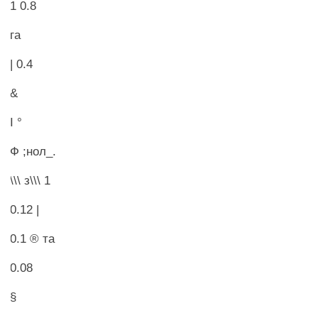
1 0.8
га
| 0.4
&
I °
Ф ;нол_.
\\\ з\\\ 1
0.12 |
0.1 ® та
0.08
§