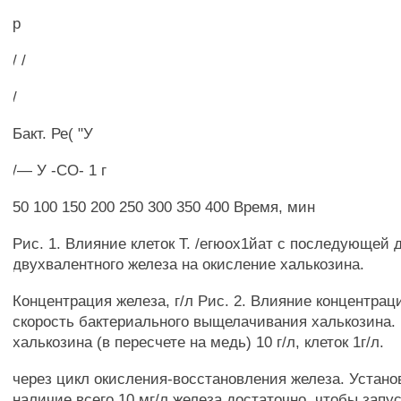
р
/ /
/
Бакт. Ре( "У
/— У -СО- 1 г
50 100 150 200 250 300 350 400 Время, мин
Рис. 1. Влияние клеток Т. /егюох1йат с последующей 
двухвалентного железа на окисление халькозина.
Концентрация железа, г/л Рис. 2. Влияние концентрац
скорость бактериального выщелачивания халькозина.
халькозина (в пересчете на медь) 10 г/л, клеток 1г/л.
через цикл окисления-восстановления железа. Устано
наличие всего 10 мг/л железа достаточно, чтобы зап