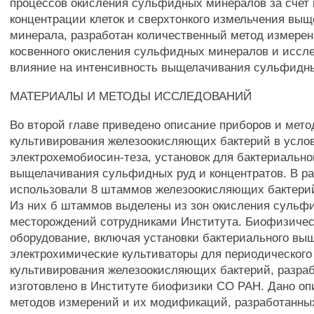
процессов окисления сульфидных минералов за счет
концентрации клеток и сверхтонкого измельчения вы
минерала, разработан количественный метод измерен
косвенного окисления сульфидных минералов и иссл
влияние на интенсивность выщелачивания сульфидны
МАТЕРИАЛЫ И МЕТОДЫ ИССЛЕДОВАНИЙ
Во второй главе приведено описание приборов и мето
культивирования железоокисляющих бактерий в усло
электрохемобиосин-теза, установок для бактериально
выщелачивания сульфидных руд и концентратов. В р
использовали 8 штаммов железоокисляющих бактерий 
Из них б штаммов выделены из зон окисления сульф
месторождений сотрудниками Института. Биофизичес
оборудование, включая установки бактериального вы
электрохимические культиваторы для периодического
культивирования железоокисляющих бактерий, разраб
изготовлено в Институте биофизики СО РАН. Дано оп
методов измерений и их модификаций, разработанны