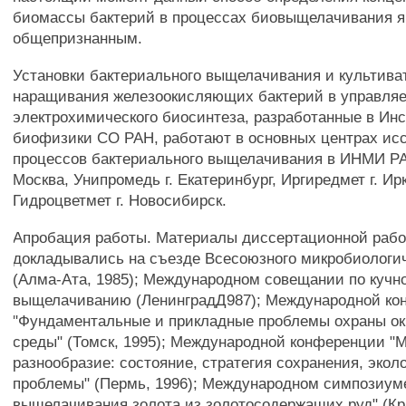
биомассы бактерий в процессах биовыщелачивания я
общепризнанным.
Установки бактериального выщелачивания и культива
наращивания железоокисляющих бактерий в управля
электрохимического биосинтеза, разработанные в Ин
биофизики СО РАН, работают в основных центрах ис
процессов бактериального выщелачивания в ИНМИ Р
Москва, Унипромедь г. Екатеринбург, Иргиредмет г. Ирк
Гидроцветмет г. Новосибирск.
Апробация работы. Материалы диссертационной раб
докладывались на съезде Всесоюзного микробиологи
(Алма-Ата, 1985); Международном совещании по кучн
выщелачиванию (ЛенинградД987); Международной ко
"Фундаментальные и прикладные проблемы охраны 
среды" (Томск, 1995); Международной конференции "
разнообразие: состояние, стратегия сохранения, экол
проблемы" (Пермь, 1996); Международном симпозиум
выщелачивания золота из золотосодержащих руд" (Кра