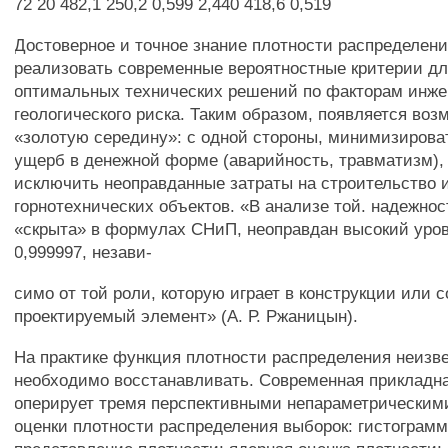
72 20 482,1 250,2 0,599 2,440 418,6 0,519
Достоверное и точное знание плотности распределени
реализовать современные вероятностные критерии д
оптимальных технических решений по факторам инже
геологического риска. Таким образом, появляется воз
«золотую середину»: с одной стороны, минимизиров
ущерб в денежной форме (аварийность, травматизм), 
исключить неоправданные затраты на строительство 
горнотехнических объектов. «В анализе той. надежнос
«скрыта» в формулах СНиП, неоправдан высокий уров
0,999997, незави-
симо от той роли, которую играет в конструкции или 
проектируемый элемент» (А. Р. Ржаницын).
На практике функция плотности распределения неизве
необходимо восстанавливать. Современная прикладна
оперирует тремя перспективными непараметрическим
оценки плотности распределения выборок: гистограм