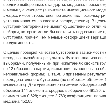
средние выборочные, стандарты, медианы; приемлем
и меньшую -эксцесс (в контексте имитационного мод
эксцесс имеет второстепенное значение, поскольку ри
устанавливаются по хвостам распределений). В цело
бутстреп-повторений не имеют существенных отличи
выборки, которые могли бы поставить под сомнение 
бутстрепа, причем чем меньше коэффициент вариаци
продуктивность.
С целью проверю! качества бутстрепа в зависимости 
исходных выработок результаты бутстеп-анализа соп
выборками, полученными при испытаниях свойств гру
по 12 образцов в партии, испытания выполнены на об
неправильной формы). В табл. 3 приведены результа
последовательного бутстрепа (по выборкам объемом 12
компонента). Для сравнения статистики объединенно
объемом 144 элемента: среднее выборочное 491,36; ст
асимметрия 0,628; эксцесс 2,763; коэффициент вариац
медиана 452,85.