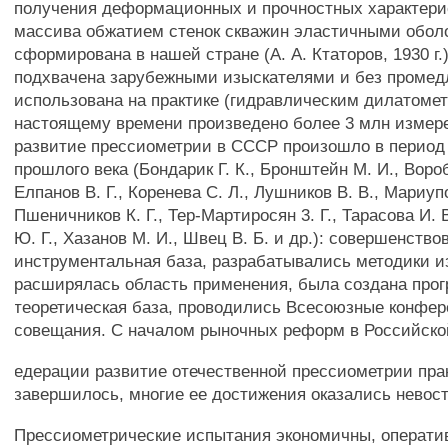
получения деформационных и прочностных характерис
массива обжатием стенок скважин эластичными обол
сформирована в нашей стране (А. А. Ктаторов, 1930 г.
подхвачена зарубежными изыскателями и без промед
использована на практике (гидравлическим дилатоме
настоящему времени произведено более 3 млн измере
развитие прессиометрии в СССР произошло в период 60
прошлого века (Бондарик Г. К., Бронштейн М. И., Вороб
Елпанов В. Г., Коренева С. Л., Лушников В. В., Мариупо
Пшеничников К. Г., Тер-Мартиросян 3. Г., Тарасова И.
Ю. Г., Хазанов М. И., Швец В. Б. и др.): совершенство
инструментальная база, разрабатывались методики и
расширялась область применения, была создана прог
теоретическая база, проводились Всесоюзные конфер
совещания. С началом рыночных реформ в Российско
едерации развитие отечественной прессиометрии пра
завершилось, многие ее достижения оказались невос
Прессиометрические испытания экономичны, операти