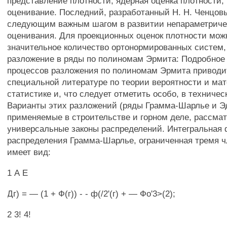
представление плотности; ядерная оценка плотности;
оценивание. Последний, разработанный Н. Н. Ченцов
следующим важным шагом в развитии непараметриче
оценивания. Для проекционных оценок плотности мож
значительное количество ортонормированных систем, в
разложение в ряды по полиномам Эрмита: Подробное
процессов разложения по полиномам Эрмита приводи
специальной литературе по теории вероятности и ма
статистике и, что следует отметить особо, в техниче
Варианты этих разложений (ряды Грамма-Шарлье и Э
применяемые в строительстве и горном деле, рассма
универсальные законы распределений. Интегральная
распределения Грамма-Шарлье, ограниченная тремя ч
имеет вид:
1 А Е
Дг) = — (1 + Ф(г)) - - ф(/2'(г) + — Фо'3>(2);
2 3! 4!