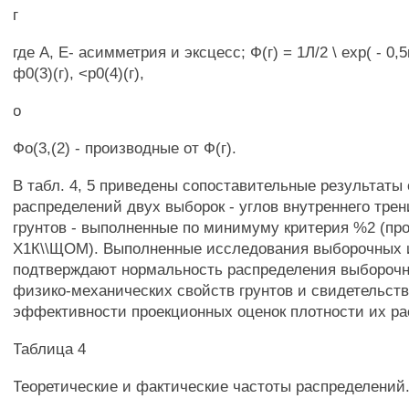
г
где А, Е- асимметрия и эксцесс; Ф(г) = 1Л/2 \ ехр( - 0,5г
ф0(3)(г), <р0(4)(г),
о
Фо(3,(2) - производные от Ф(г).
В табл. 4, 5 приведены сопоставительные результаты
распределений двух выборок - углов внутреннего тре
грунтов - выполненные по минимуму критерия %2 (пр
Х1К\\ЩОМ). Выполненные исследования выборочных 
подтверждают нормальность распределения выбороч
физико-механических свойств грунтов и свидетельст
эффективности проекционных оценок плотности их ра
Таблица 4
Теоретические и фактические частоты распределений