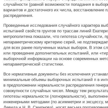
случайности (равной возможности попадания в выбор
вариантов и достаточного их числа, восстановление 
распределения.
Проведенные исследования случайного характера вы
испытаний свойств грунтов по трассам линий Екатери
метрополитена показали, что гипотеза случайности, п
непараметрическому критерию серий, не подтверждае
для всех ранее полученных малых выборок. В этом с
или проведение дополнительных испытаний, или «ти
выборочной информации на основе современных мет
непараметрической статистики.
Все нормативные документы без исключения устанав
минимальные объемы выборочных испытаний п в инте
в предположении нормальности распределения генер
совокупности случайных чисел. Между тем результат
гипотезы нормальности (логнормальности), выполне
инженерными методами (по асимметрии и эксцессу, м
Девида и Н. В. Смирнова), носят весьма противоречи