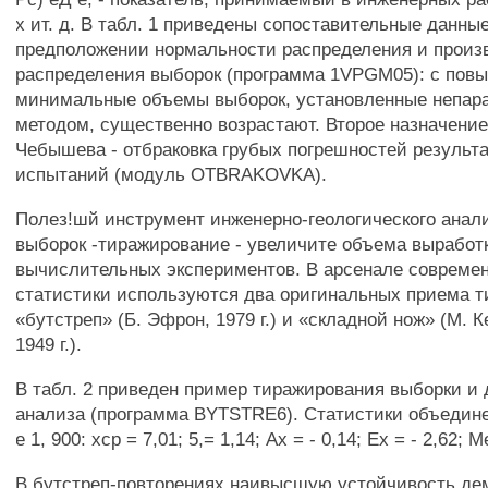
х ит. д. В табл. 1 приведены сопоставительные данны
предположении нормальности распределения и произ
распределения выборок (программа 1VPGM05): с пов
минимальные объемы выборок, установленные непар
методом, существенно возрастают. Второе назначение
Чебышева - отбраковка грубых погрешностей результ
испытаний (модуль OTBRAKOVKA).
Полез!шй инструмент инженерно-геологического анал
выборок -тиражирование - увеличите объема выработ
вычислительных экспериментов. В арсенале совреме
статистики используются два оригинальных приема т
«бутстреп» (Б. Эфрон, 1979 г.) и «складной нож» (М. 
1949 г.).
В табл. 2 приведен пример тиражирования выборки и 
анализа (программа BYTSTRE6). Статистики объедин
е 1, 900: хср = 7,01; 5,= 1,14; Ах = - 0,14; Ех = - 2,62; M
В бутстреп-повторениях наивысшую устойчивость д