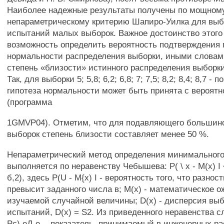
Наиболее надежные результаты получены по мощном
непараметрическому критерию Шапиро-Уилка для вы
испытаний малых выборок. Важное достоинство этого 
возможность определить вероятность подтверждения 
нормальности распределения выборки, иными словам
степень «близости» истинного распределения выборки
Так, для выборки 5; 5,8; 6,2; 6,8; 7; 7,5; 8,2; 8,4; 8,7 -
гипотеза нормальности может быть принята с вероятн
(программа
1GMVP04). Отметим, что для подавляющего большин
выборок степень близости составляет менее 50 %.
Непараметрический метод определения минимальног
выполняется по неравенству Чебышева: Р( \ х - М(х) I < 
б,2), здесь P(U - М{х) I - вероятность того, что разност
превысит заданного числа в; М(х) - математическое 
изучаемой случайной величины; D(x) - дисперсия выб
испытаний, D(x) = S2. Из приведенного неравенства сл
Рс) еД е, - показатель, принимаемый в инженерных рас