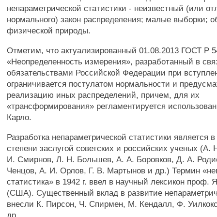
непараметрической статистики - неизвестный (или от
нормального) закон распределения; малые выборки; 
физической природы.
Отметим, что актуализированный 01.08.2013 ГОСТ Р 54
«Неопределенность измерения», разработанный в свя
обязательствами Российской Федерации при вступлен
ограничивается постулатом нормальности и предусма
реализацию иных распределений, причем, для их
«трансформирования» регламентируется использован
Карло.
Разработка непараметрической статистики является в
степени заслугой советских и российских ученых (А. 
И. Смирнов, Л. Н. Большев, А. А. Боровков, Д. А. Роди
Ченцов, А. И. Орлов, Г. В. Мартынов и др.) Термин «н
статистика» в 1942 г. ввел в научный лексикон проф.
(США). Существенный вклад в развитие непараметрич
внесли К. Пирсон, Ч. Спирмен, М. Кендалл, Ф. Уилкок
др.