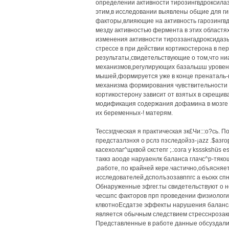
определении активности тирозингвдроксилаз
этим,в исследовании выявлены общие для ги
факторы,влияющие на активность гарозингв
мезду активностью фермента в этих областях
изменения активности тироззангадроксидаз
стрессе в при действии кортикостерона в п
результаты,свидетельствующие о том,что ни
механизмов,регулирующих базальшш уровень
мышей,формируется уже в конце пренаталь-
механизма формирования чувствительности 
кортикостерону зависит от взятых в скрещи
модификация содержания дофамина в мозге 
их беременных-! матерям.
Тессзгдческая я практическая зк£Чи:::о?сь. П
предстазлзнхя о рслз пзследойзз-¡azz .$азго
касехолаг^щхвой скстепг ;.:озга у kssskshüs 
таккз аооде наруаенлк баланса глачс^р-тяко
.работе, по крайней кере.частично,объясняе
исследователей,дсполъзозавппгс а еьокх спн
Обнаруженные зфгег.ты свидетельствуют о н
чесшпс факторов прп проведении физиологич
клвотноЕсдатзе эффекты нарушения баланса
является обычным следствием стресснрозак
Представленные в работе данные обсуздалис