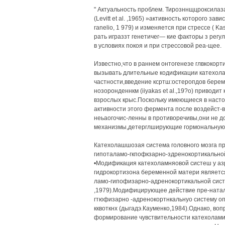
" Актуальность проблем. Тирозннщцроксилаза
(Levitt et al. ,1965) »активность которого за
ranelio, 1 979) и изменяется при стрессе ( Kas
рать играззт генетичег— кие факторы з регу
в условиях покоя и при стрессовой реа-щее.
Известно,что в раннем онтогенезе глвкокорт
вызывать длительные кодификации катехола
частности,введение ксртш:остеропдов берем
нозоронденнкм (iiyakas et al.,19?о) приводи
взрослых крыс.Поскольку имеющиеся в наст
активности этого фермента после воздейст-в
неьаогочис-ленны в противоречивы,они не д
механизмы,детерглширующие гормональную 
Катехолашшозая система головного мозга п
гипоталамо-гкпофкзарно-здренокортикальной
•Модификация катехоламняовой систеш у азр
гидрокортизона беременной матери является 
ламо-гипофизарно-адренокортикальной сист
,1979).Модифицирующее действие пре-наталь
гтюфизарно -адренокортнкальнуо систему о
кквоткнх (дыгадэ.Кауменко,1984).Однако, воп
формирование чувствительности катехолами