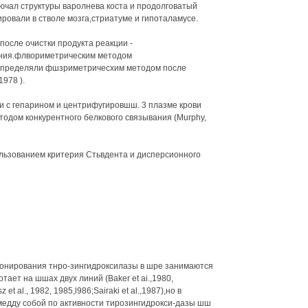
лючал структуры варолнева коста и продолговатый
ровали в стволе мозга,стриатуме и гипоталамусе.
осле очистки продукта реакции -
ния.флвориметрическим методом
 определяли фшзриметричесхим методом после
1978 ).
и с гепарином и центрифугировшш. 3 плазме крови
одом конкурентного белкового связывания (Murphy,
льзованием критерия Стьвдента и дисперсионного
онирования тнро-зингидроксилазы в шре занимаются
тает на шшах двух линий (Baker et ai.,1980,
et al., 1982, 1985,l986;Sairaki et al.,1987),но в
медду собой по активности тирозингидрокси-дазы шш