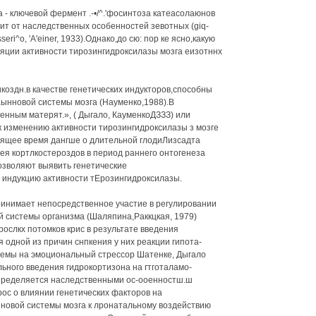
 - ключевой фермент .-•/^.'фосинтоза катеасолаюнов
висит от наследственных особенностей зевотных (giq-
seri^o, 'A'einer, 1933).Однако,до сю: пор ке ясно,какую
ляции активности тирозингидроксилазы мозга еизотннх
икоздн.в качестве генетических индукторов,способны
ынновой системы мозга (Науменко,1988).В
енным матерят.», ( Дыгало, КауменкоДЗЗЗ) или
т к изменению активности тирозингидроксилазы з мозге
оящее время дангше о длительной глодиЛизсадта
ея кортлкостероздов в период раннего онтогенеза
озволяют выявить генетические
индукцию активности тЕрозингидроксилазы.
ринимает непосредственное участие в регулировании
 системы организма (Шаляпина,Раккцкая, 1979)
ослкх потомков крис в результате введения
одной из причин снпкения у них реакции гипота-
емы на эмоциональный стрессор Шатенке, Дыгало
ного введения гидрокортизона на гтготаламо-
пределяется наследственными ос-ооенностш.ш
рос о влиянии генетических факторов на
новой системы мозга к лронатальному воздействию