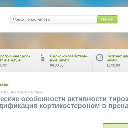
Найти
лого-минерало-
Сельскохозяйствен-
Географич
еские науки
ные науки
науки
00.00
06.00.00
11.00.00
логия
я по биологии на тему
еские особенности активности тиро
дификация кортикостероном в прена