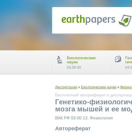
Биологические
Гео
науки
гич
03.00.00
04.
Диссертации
»
Биологические науки
»
Физио
Бесплатный автореферат и диссертаци
Генетико-физиологич
мозга мышей и ее мо
ВАК РФ 03.00.13, Физиология
Автореферат