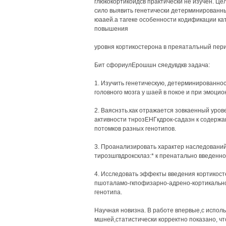
глюкокортикоидсв практически не изучен. Це
сило выявить генетически детерминированны
юааей.а тагеке особенности кодификации ка
повышения
уровня кортикостерона в преяаталъный перио
Бит сфориулЕрошшн сяедувдкв задача:
1. Изучить генетическую, детерминированнос
головного мозга у шаей в покое и при эмоцио
2. Ваяснзть.как отражается зовкаенный уров
активности тнрозЕНГкдрок-садазн к содержан
потомков разных генотипов.
3. Проанализировать характер наследовани
тирозшгвдроксклаз:* к пренатально введенно
4. Исследовать эффекты введения кортикос
пшоталамо-гкпофизарно-адрено-кортикальнсй
генотипа.
Научная новизна. В работе впервые,с испол
мшней,статистически корректно показано, ч