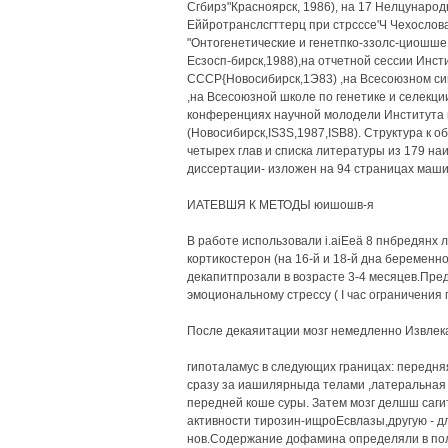
Сгбирз"Красноярск, 1986), на 17 Нелцународ
Еййротранслсгттерц при стрсссе'Ч Чехослов
"Онтогенетические и генетпко-ззолс-циошше
Есзосп-бирск,1988),на отчетной сессии Инсти
СССР{Новосибирск,1Э83) ,на Всесоюзном с
,на Всесоюзной школе по генетике и селекции
конференциях научной молодели Института 
(Новосибирск,IS3S,1987,ISB8). Структура к о
четырех глав и списка литературы из 179 на
диссертации- изложен на 94 страницах машин
ИАТЕВШЯ К МЕТОДЫ юишошв-я
В работе использовали i.aiEeä 8 пнбредянх л
кортикостерон (на 16-й и 18-й дна беременнос
декапитпрозали в возрасте 3-4 месяцев.Пре
эмоциональному стрессу ( I час ограничения п
После декаяитации мозг немедленно Извлек
гипоталамус в следующих границах: передняя
сразу за иашилярныда телами ,латеральная -
передней коше суры. Затем мозг делшш саги
активности тирозин-ищроЕсвлазы,другую - 
нов.Содержание дофамина определяли в пол