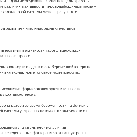
ли и задачи исследования. Основной целью работы
е различия в активности ти-розкяшфоксияазы мозга у
техоламиновой системы мозга в- результате
д развития у кивот-кшс разных генотипов.
ть различий в активности тарозшгвцрсксзкаск
нально:.« стрессе.
ень глюкокортк-ковдсв в крови беременной катера на
ии кагехолакпнов е головное мозге взрослых
й механизма формирования чувствительности
му кортапсостероау.
терона матери во время беременности на функцию
 системы у взрослых потомков в зависимости от
ьзованием значительного числа линий
то наследственные факторы играют ванную роль в