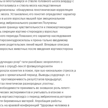
ы в гипоталамусе и стволе головного ыозга.Ыардцу с
поталамуса н ствола мозга наследственные
дроксилазы: обнаружена генотиническая корреляция
 мозга. Установлено,что генотип определяет характер
ы в ыозге взрослых мышей при эмоциональном
ериод эмбрионального развития.Получены
аняя граница чувствительности к глюкокортикоидам
 секреции кортико-стероидов у взрослых
ного периода.Показано,что характер наследования
тирозингадроксилазы к прена-тально вводимому
вание родительских линий мшей. Впервые описана
взрослых животных после введения кортикостерона
одучзндаз рззр" тати раззЕвазс хеороплгогс-з
ров з спрод5-лен:п! фзгвкцгопцрозегпн
esposzsx кззеетих в покое, при suo-хионалыюн стрессе,а
щов з зрекатальннй пераод .Выводы,содсргацп- л з
т противоречивость резул1тагов предыдугцп;
тах генетически разнородных ¡пзотны:.
еобходимости принимать во знзвшнзе роль гепетг-
еских экспериментов и учитывать в клзнзке н
 кортаксстерсидсз з период эмбриогенеза,которое
пя беременных матерей. Апробация работы.
ъ на краевой конференций "Здоровье человека в