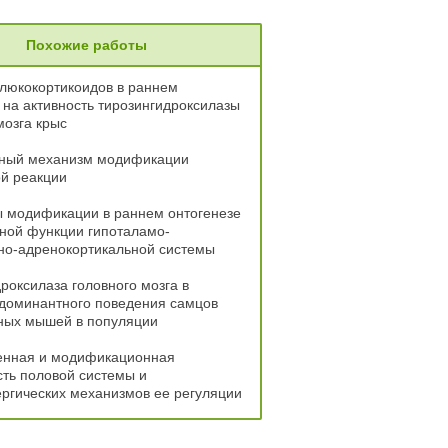
Похожие работы
люкокортикоидов в раннем
 на активность тирозингидроксилазы
мозга крыс
ный механизм модификации
й реакции
 модификации в раннем онтогенезе
ной функции гипоталамо-
но-адренокортикальной системы
роксилаза головного мозга в
 доминантного поведения самцов
ных мышей в популяции
енная и модификационная
ть половой системы и
ргических механизмов ее регуляции