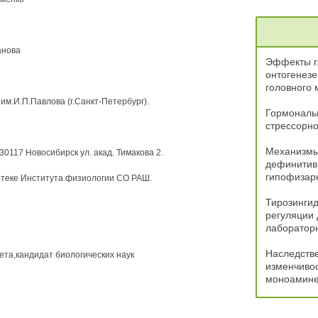
анова
Эффекты г
онтогенезе
головного 
м.И.П.Павлова (г.Санкт-Петербург).
Гормональ
стрессорно
Механизмы
117 Новосибирск ул. акад. Тимакова 2.
дефинитив
гипофизар
отеке Института физиологии СО РАШ.
Тирозингид
регуляции
лаборатор
Наследств
та,кандидат биологических наук
изменчивос
моноамине