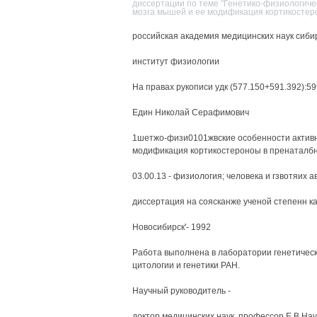
диссертации по теме "Генетико-физиологиче
мозга мышей и ее модификация кортикостер
российская академия медицинских наук сиби
институт физиологии
На правах рукописи удк (577.150+591.392):59
Един Николай Серафимович
1шетжо-физи0101жвские особенности актив
модификация кортикостероноы в пренаталбн
03.00.13 - физиология; человека и гзвотяих 
диссертация на соясканже ученой степенн ка
Новосибирск'- 1992
Работа выполнена в лаборатории генетическ
цитологии и генетики РАН.
Научный руководитель -
доктор медицинских наук, профессор Е.В.На