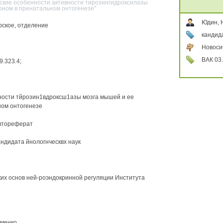
ские особенности активности тирозингидроксилазы
оном в пренатальном онтогенезе"
Юдин, 
рское, отделение
кандида
Новоси
ВАК 03.
9.323.4;
ности тйрозин1вдроксш1азы мозга мышей и ее
ом онтогенезе
автореферат
ндидата йнологнческвх наук
их основ ней-роэндокринной регуляции Института
уменко