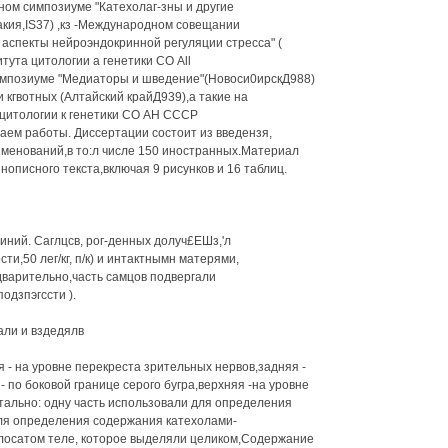
ном симпозиуме "Катехолаг-зны и другие
акия,IS37) ,кз -Международном совещании
 аспекты нейроэндокринной регуляции стресса" (
тута цитологии а генетики СО All
импозиуме "Медиаторы и шведение"(Новоси0ирскД988)
 кгвотных (Алтайский крайД939),а такие на
цитологии к генетики СО АН СССР
баем работы. Диссертации состоит из введензя,
именований,в то:л числе 150 иностранных.Материал
описного текста,включая 9 рисунков и 16 таблиц.
иний. Саглцсв, рог-денных долуч£ЕШз,'л
ти,50 лег/кг, п/к) и интактнымн матерями,
дварительно,часть самцов подвергали
одзпэгссти ).
али и вздедялв
 - на уровне перекреста зрительных нервов,задняя -
 по боковой границе серого бугра,верхняя -на уровне
тально: одну часть использовали для определения
для определения содержания катехолами-
осатом теле, которое выделяли целиком,Содержание