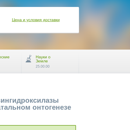
Цена и условия доставки
еские
Науки о
Земле
25.00.00
зингидроксилазы
тальном онтогенезе