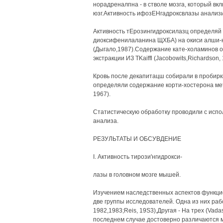
норадреналпна - в стволе мозга, который вк
юзг.Активность ифозЕНгадроксвлазы анализи
Активность тЕрозингидроксилазц определяй п
диоксифенилаланина ЩХБА) на окиси алши-
(Дыгало,1987).Содержание кате-холаминов
экстракции ИЗ TKaiffl (Jacobowits,Richardson, 
Кровь после декапитацш собирали в пробирк
определяли содержание корти-хостерона мет
1967).
Статистическую обработку проводили с испо
анализа.
РЕЗУЛЬТАТЫ И ОБСУВДЕНИЕ
I. Активность тирози'нгидрокси-
лазы в головном мозге мышей.
Изучением наследственных аспектов функци
две группы исследователей. Одна из них рабо
1982,1983;Reis, 19S3),Другая - На трех (Vadasz 
последнем случае достоверно различаются 