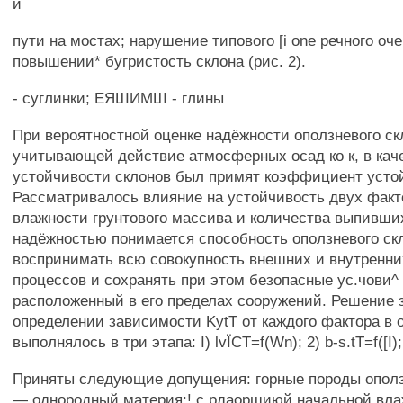
и
пути на мостах; нарушение типового [i one речного оч
повышении* бугристость склона (рис. 2).
- суглинки; ЕЯШИМШ - глины
При вероятностной оценке надёжности оползневого скл
учитывающей действие атмосферных осад ко к, в кач
устойчивости склонов был примят коэффициент усто
Рассматривалось влияние на устойчивость двух факт
влажности грунтового массива и количества выпивши
надёжностью понимается способность оползневого ск
воспринимать всю совокупность внешних и внутренни
процессов и сохранять при этом безопасные ус.чови^
расположенный в его пределах сооружений. Решение 
определении зависимости KytT от каждого фактора в 
выполнялось в три этапа: I) lvÏCT=f(Wn); 2) b-s.tT=f([I)
Приняты следующие допущения: горные породы опол
— однородный материя:! с рдаоршиюй начальной вла