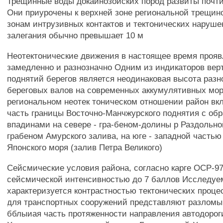
Трещинные воды докайнозойских пород развиты почт
Они приурочены к верхней зоне региональной трещин
зонам интрузивных контактов и тектонических наруш
залегания обычно превышает 10 м
Неотектонические движения в настоящее время проя
замедленно и разнозначно Одним из индикаторов вер
поднятий берегов является неодинаковая высота раз
береговых валов на современных аккумулятивных мор
региональном неотек тоническом отношении район вк
часть границы Восточно-Манчжурского поднятия с о
впадинами на севере - гра-беном-долины р Раздольной
грабеном Амурского залива, на юге - западной часть
Японского моря (залив Петра Великого)
Сейсмические условия района, согласно карге ОСР-9
сейсмической интенсивностью до 7 баллов Исследуе
характеризуется контрастностью тектонических проце
для транспортных сооружений представляют разломы 
бблыиая часть протяженности направления автодорог