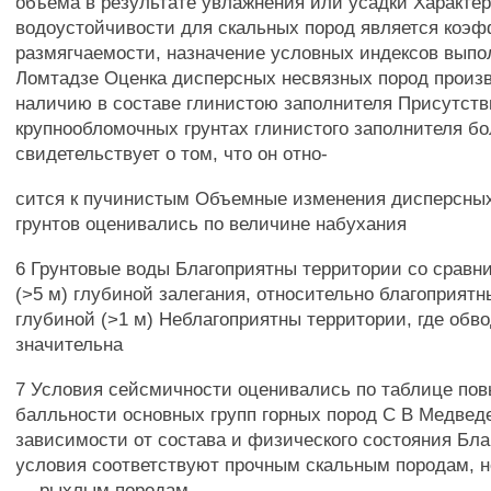
объёма в результате увлажнения или усадки Характе
водоустойчивости для скальных пород является коэ
размягчаемости, назначение условных индексов выпо
Ломтадзе Оценка дисперсных несвязных пород произ
наличию в составе глинистою заполнителя Присутстви
крупнообломочных грунтах глинистого заполнителя б
свидетельствует о том, что он отно-
сится к пучинистым Объемные изменения дисперсны
грунтов оценивались по величине набухания
6 Грунтовые воды Благоприятны территории со сравн
(>5 м) глубиной залегания, относительно благоприятн
глубиной (>1 м) Неблагоприятны территории, где обв
значительна
7 Условия сейсмичности оценивались по таблице по
балльности основных групп горных пород С В Медвед
зависимости от состава и физического состояния Бл
условия соответствуют прочным скальным породам, 
— рыхлым породам