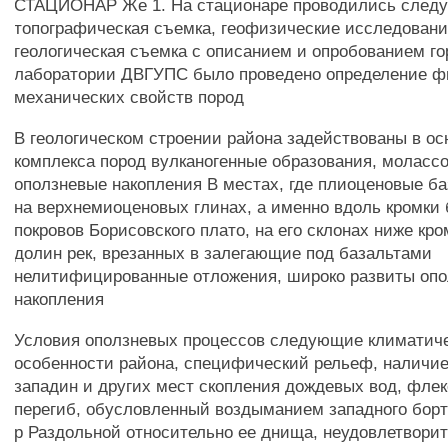
СТАЦИОНАР Же 1. На стационаре проводились след
топографическая съемка, геофизические исследовани
геологическая съемка с описанием и опробованием го
лаборатории ДВГУПС было проведено определение ф
механических свойств пород
В геологическом строении района задействованы в ос
комплекса пород вулканогенные образования, моласс
оползневые накопления В местах, где плиоценовые ба
на верхнемиоценовых глинах, а именно вдоль кромки
покровов Борисовского плато, на его склонах ниже кро
долин рек, врезанных в залегающие под базальтами
нелитифицированные отложения, широко развиты оп
накопления
Условия оползневых процессов следующие климатич
особенности района, специфический рельеф, наличи
западин и других мест скопления дождевых вод, фле
перегиб, обусловленный воздыманием западного борт
р Раздольной относительно ее днища, неудовлетвори