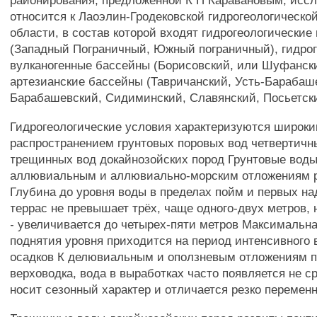
районирования, предложенной К П Каравановым, исс
относится к Лаоэлин-Гродековской гидрогеологическо
области, в состав которой входят гидрогеологически
(Западный Пограничный, Южный пограничный), гидро
вулканогенные бассейны (Борисовский, или Шуфанск
артезианские бассейны (Тавричанский, Усть-Барабаш
Барабашевский, Сидиминский, Славянский, Посьетски
Гидрогеологические условия характеризуются широк
распространением грунтовых поровых вод четвертичн
трещинных вод докайнозойских пород Грунтовые воды
аллювиальным и аллювиально-морским отложениям 
Глубина до уровня воды в пределах пойм и первых н
террас не превышает трёх, чаще одного-двух метров, 
- увеличивается до четырех-пяти метров Максимальн
поднятия уровня приходится на период интенсивного
осадков К делювиальным и оползневым отложениям 
верховодка, вода в выработках часто появляется не с
носит сезонный характер и отличается резко переме