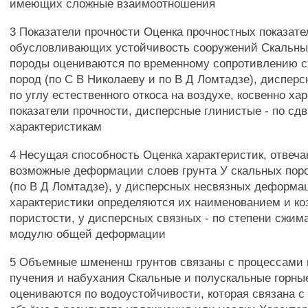
имеющих сложные взаимоотношения
3 Показатели прочности Оценка прочностных показате
обусловливающих устойчивость сооружений Скальны
породы оцениваются по временному сопротивлению 
пород (по С В Николаеву и по В Д Ломтадзе), диспер
по углу естественного откоса на воздухе, косвенно х
показатели прочности, дисперсные глинистые - по сд
характеристикам
4 Несущая способность Оценка характеристик, отвеч
возможные деформации слоев грунта У скальных поро
(по В Д Ломтадзе), у дисперсных несвязных деформ
характеристики определяются их наименованием и 
пористости, у дисперсных связных - по степени сжим
модулю общей деформации
5 Объемные шмененш грунтов связаны с процессами 
пучения и набухания Скальные и полускальные горны
оцениваются по водоустойчивости, которая связана 