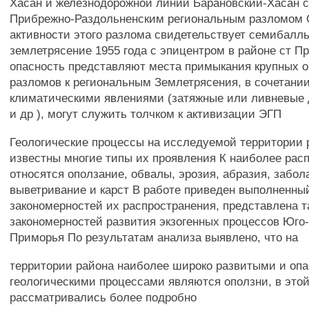
Хасан и железнодорожной линии Барановский-Хасан с
Прибрежно-Раздольненским региональным разломом 
активности этого разлома свидетельствует семибалл
землетрясение 1955 года с эпицентром в районе ст 
опасность представляют места примыкания крупных
разломов к региональным Землетрясения, в сочетании
климатическими явлениями (затяжные или ливневые
и др ), могут служить толчком к активизации ЭГП
Геологические процессы на исследуемой территории 
известны многие типы их проявления К наиболее рас
относятся оползание, обвалы, эрозия, абразия, забол
выветривание и карст В работе приведен выполненны
закономерностей их распространения, представлена 
закономерностей развития экзогенных процессов Юго
Приморья По результатам анализа выявлено, что на
территории района наиболее широко развитыми и оп
геологическими процессами являются оползни, в этой
рассматривались более подробно