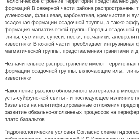
Геологическое строение территории представлено дв
формаций В северной части района распространены т
угленосная, флишевая, карбонатная, кремнистая и ву
осадочная формации осадочной труппы, а также эфф
формация магматической группы Породы осадочной 
глины, суглинки, супеси, пески, песчаники, алевроли
известняки В южной части преобладает интрузивная
магматической группы, представленная гранитами и 
Незначительное распространение имеют терригенная 
формации осадочной группы, включающие илы, глины
известняки
Накопление рыхлого обломочного материала в миоцен
усть-суйфунс-кой свиты - и последующее излияние 
базальтов на нелитифицированные отложения предо
развитие обвально-оползневых процессов на перифер
плато базальтов
Гидрогеологические условия Согласно схеме гидрогео