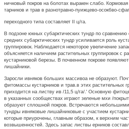
ничковый покров на болотах выракен слабо. Кормовая
тарников и трав в разнотравно-пуижцево-осокбво-сфа
переходного типа составляет II ц/га.
В подзоне юкных субарктических тундр по сравнению 
средних субарктических тундр усиливается роль кус
группировок. Наблюдается некоторое увеличение запа
объясняется наличием растительных группировок с р
кустарниковой березы. В почвенном покрове появляют
лишайники.
Заросли ивняков больших массивоа не образуют. Поч
фитомассы кустарников и трав.в этих растительных г
приходится на листву ив /11,5 ц/га/.' Основную фито
в указанных сообществах играют зеленые мхи /покрыт
образуют сплошной покров. Встречаются небольшим
тундры ивняковые лишайниковые с участием кустарни
которые приурочены, главным образом, к верхним час
возвышенностей. Здесь запас листвы ерников составля