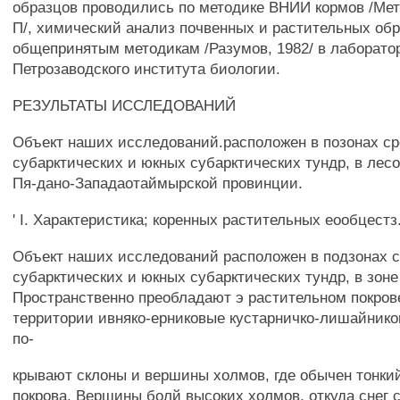
образцов проводились по методике ВНИИ кормов /Мет
П/, химический анализ почвенных и растительных обр
общепринятым методикам /Разумов, 1982/ в лаборато
Петрозаводского института биологии.
РЕЗУЛЬТАТЫ ИССЛЕДОВАНИЙ
Объект наших исследований.расположен в позонах с
субарктических и юкных субарктических тундр, в лес
Пя-дано-Западаотаймырской провинции.
' I. Характеристика; коренных растительных еообцестз
Объект наших исследований расположен в подзонах 
субарктических и юкных субарктических тундр, в зон
Пространственно преобладают э растительном покров
территории ивняко-ерниковые кустарничко-лишайнико
по-
крывают склоны и вершины холмов, где обычен тонкий
покрова. Вершины болй высоких холмов, откуда снег 