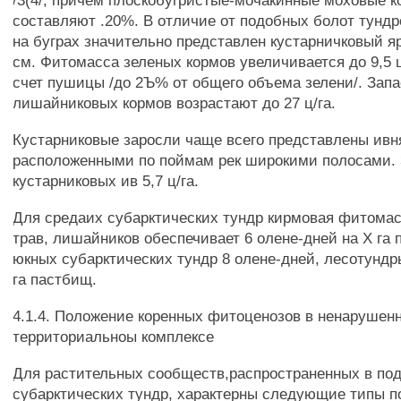
/3(4/, причем плоскобугристые-мочакинные моховые 
составляют .20%. В отличие от подобных болот тундр
на буграх значительно представлен кустарничковый я
см. Фитомасса зеленых кормов увеличивается до 9,5 ц
счет пушицы /до 2Ъ% от общего объема зелени/. Зап
лишайниковых кормов возрастают до 27 ц/га.
Кустарниковые заросли чаще всего представлены ивн
расположенными по поймам рек широкими полосами.
кустарниковых ив 5,7 ц/га.
Для средаих субарктических тундр кирмовая фитомас
трав, лишайников обеспечивает 6 олене-дней на X га 
юкных субарктических тундр 8 олене-дней, лесотундры
га пастбищ.
4.1.4. Положение коренных фитоценозов в ненарушен
территориальноы комплексе
Для растительных сообществ,распространенных в по
субарктических тундр, характерны следующие типы п