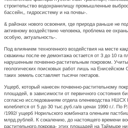
строительство водохранилищу промышленные выбро
бассейн,, гидросистему и на почвы-.
& районах нового освоения, где природа раньше не по
активному воздействию человека, проблема ее охран
особую, актуальность-.
Под влиянием техногенного воздействия на месте как
сквакины после ее демонтажа остается от 3 до 10 га 
нарушенным почвенно-растительным покровом. Учит
геологических поисковых работ лишь на Енисейском
таких земель составляет тысячи гектаров.
Ущерб, который нанесен почвенно-растительному пок
площадей, в зависимости от первичного состояния би
согласно исследованиям отдела оленеводства НШСХ 
колеблется от 5 до 30 тыс.руб.га/в ценах 1990 г./. По 
/1992/ ущерб Норильского комбината оленьим пастбищ
млрд.рублей. К сокалению, до настоящего времени в
растительного.покрова- этих площадей на Таймыре ни