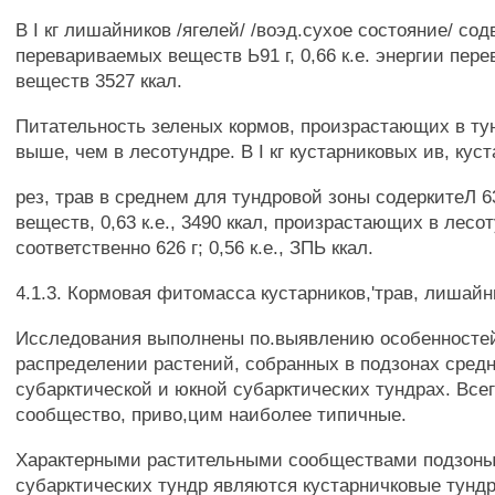
В I кг лишайников /ягелей/ /воэд.сухое состояние/ со
перевариваемых веществ Ь91 г, 0,66 к.е. энергии пер
веществ 3527 ккал.
Питательность зеленых кормов, произрастающих в ту
выше, чем в лесотундре. В I кг кустарниковых ив, кус
рез, трав в среднем для тундровой зоны содеркитеЛ 
веществ, 0,63 к.е., 3490 ккал, произрастающих в лесо
соответственно 626 г; 0,56 к.е., ЗПЬ ккал.
4.1.3. Кормовая фитомасса кустарников,'трав, лишайн
Исследования выполнены по.выявлению особенносте
распределении растений, собранных в подзонах сред
субарктической и юкной субарктических тундрах. Всег
сообщество, приво,цим наиболее типичные.
Характерными растительными сообществами подзоны
субарктических тундр являются кустарничковые тун