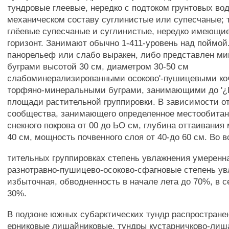
тундровые глеевые, нередко с подтоком грунтовых вод
механическом составу суглинистые или супесчаные; 
глёевые супесчаные и суглинистые, нередко имеющи
горизонт. Занимают обычно 1-411-уровень над поймой
панорельеф или слабо выракен, либо представлен м
буграми высотой 30 см, диаметром 30-50 см
слабоминерализированными осоково'-пушицевыми ко
торфяно-минеральными буграми, занимающими до '¿
площади растительной группировки. В зависимости от
сообщества, занимающего определенное местообитан
снекного покрова от 00 до ЬО см, глубина оттаивания
40 см, мощность почвенного слоя от 40-до 60 см. Во в
тительных группировках степень увлажнения умеренна
разнотравно-пушицево-осоково-сфагновые степень у
избыточная, обводненность в начале лета до 70%, в с
30%.
В подзоне южных субарктических тундр распростране
ерниковые лишайниковые, тундры кустарничково-лиш