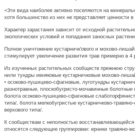
<3ти вида наиболее активно поселяются на минеральн
хотя большинство из них не представляет ценности в
Характер зарастания зависит от исходной растительн
экологических условий и попадания заносных растени
Полное уничтокение кустарничк'ового и мохово-лишай
стимулирует увеличение развития трав примерно в 4 
Из изученных растительных сообществ прежнюю струк
нили тундры ивняковые кустарничковые мохово-лиша
• осоково-пушицево-сфагновые, луготундры кустарнич
разнотравные, плоскобугристо-мочавинные болотные 
болота осоково-пушицево-сфагновые слаботорфянист
типа/, болота мелкобугристые кустарничково-травяно-
верхового типа/.
К сообществам с неполностью восстанавливающейся
относятся следующие группировки: ерники травяно-м