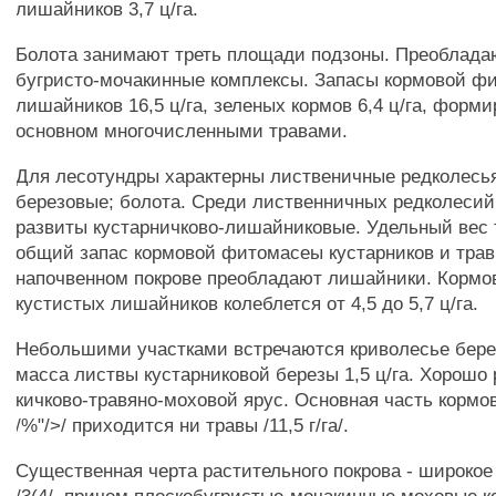
лишайников 3,7 ц/га.
Болота занимают треть площади подзоны. Преоблада
бугристо-мочакинные комплексы. Запасы кормовой ф
лишайников 16,5 ц/га, зеленых кормов 6,4 ц/га, форм
основном многочисленными травами.
Для лесотундры характерны лиственичные редколесья
березовые; болота. Среди лиственничных редколесий
развиты кустарничково-лишайниковые. Удельный вес 
общий запас кормовой фитомасеы кустарников и трав 1
напочвенном покрове преобладают лишайники. Корм
кустистых лишайников колеблется от 4,5 до 5,7 ц/га.
Небольшими участками встречаются криволесье бере
масса листвы кустарниковой березы 1,5 ц/га. Хорошо 
кичково-травяно-моховой ярус. Основная часть корм
/%"/>/ приходится ни травы /11,5 г/га/.
Существенная черта растительного покрова - широкое