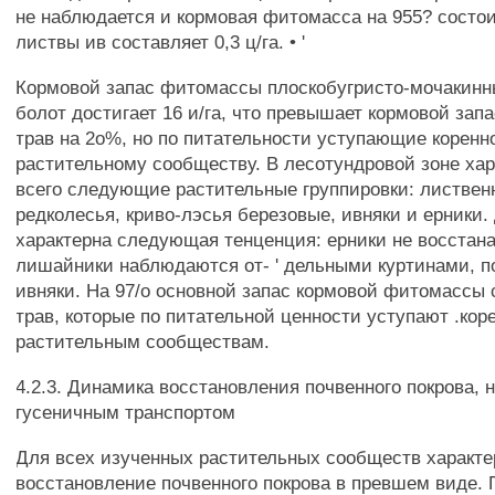
не наблюдается и кормовая фитомасса на 955? состоит
листвы ив составляет 0,3 ц/га. • '
Кормовой запас фитомассы плоскобугристо-мочакин
болот достигает 16 и/га, что превышает кормовой за
трав на 2о%, но по питательности уступающие коренн
растительному сообществу. В лесотундровой зоне ха
всего следующие растительные группировки: листве
редколесья, криво-лэсья березовые, ивняки и ерники.
характерна следующая тенценция: ерники не восстан
лишайники наблюдаются от- ' дельными куртинами, 
ивняки. На 97/о основной запас кормовой фитомассы 
трав, которые по питательной ценности уступают .ко
растительным сообществам.
4.2.3. Динамика восстановления почвенного покрова, 
гусеничным транспортом
Для всех изученных растительных сообществ характ
восстановление почвенного покрова в превшем виде.