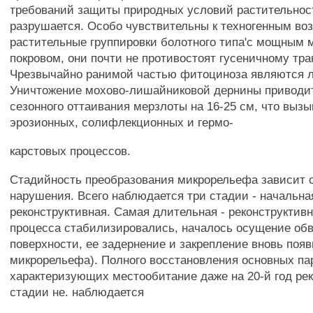
требований защиты природных условий растительност
разрушается. Особо чувствительны к техногенным во
растительные группировки болотного типа'с мощным
покровом, они почти не противостоят гусеничному тра
Чрезвычайно ранимой частью фитоциноза являются 
Уничтожение мохово-лишайниковой дернины приводи
сезонного оттаивания мерзлоты на 16-25 см, что вызы
эрозионных, солифлекционных и гермо-
карстовых процессов.
Стадийность преобразования микрорельефа зависит о
нарушения. Всего наблюдается три стадии - начальная
реконструктивная. Самая длительная - реконструктивн
процесса стабилизировались, началось осущение об
поверхности, ее задернение и закрепление вновь по
микрорельефа). Полного восстановления основных па
характеризующих местообитание даже на 20-й год ре
стадии не. наблюдается