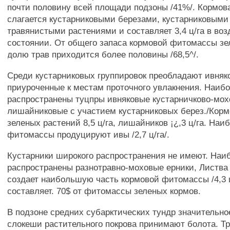
почти половину всей площади подзоны /41%/. Кормов
слагается кустарниковыми березами, кустарниковыми
травянистыми растениями и составляет 3,4 ц/га в во
состоянии. От общего запаса кормовой фитомассы зе
долю трав приходится более половины /68,5^/.
Среди кустарниковых группировок преобладают ивняк
приуроченные к местам проточного увлакнения. Наиб
распространены туцпры ивняковые кустарничково-мох
лишайниковые с участием кустарниковых берез./Кор
зеленых растений 8,5 ц/га, лишайников ¡¿,3 ц/га. На
фитомассы продуцируют ивы /2,7 ц/га/.
Кустарники широкого распространения не имеют. Наи
распространены разнотравно-моховые ерники, Листва
создает наибольшую часть кормовой фитомассы /4,3 ц
составляет. 70$ от фитомассы зеленых кормов.
В подзоне средних субарктических тундр значительно
слокеши растительного покрова принимают болота. Тр