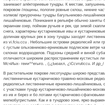
занимают алёкториевые тундры. К местам, запушенн
покровом /лощины, пологие ровные склош, никние час
холмов/ приурочены тундры багульниково-лишайнико
лишайниковые. Поникания в рельефе обычно заняты 
окраинам озер, поймам ручьев и рек, где зимой скапл
снега, характерны кустарниковые ивы и кустарниковы
долинам крупных рек в зону тундры заходят листвен
из vi.fciu.ccu . Небольшие островки редколесий или 
с густым ольховниково-ерниковым подлеском ветре ч
склонах водоразделов. Подзоны средней и виной суба
отличаются широким распространением кустистых ли
МсчИых- геии^^егыго. , (¡¿Ьюахл, ¿\Ccvruticcu. И др_/
В растительном покрове лесотундры широко предста
лиственничные кустарничково-травяно-моховые редко
редколесья лиственничные ерниково-лишайниковыа, 
с участками тундр кустарничково-лишайниково-мохов
из ив и берез и бо лотами кустарничково-сфагновыми
мелкобугристыми. Как и в тундрово зоне, ярко выраке