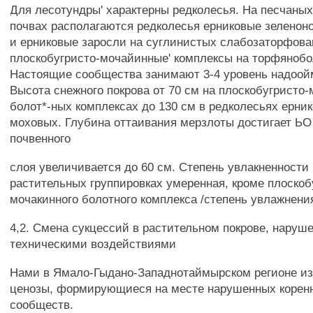
Для лесотундры' характерны редколесья. На песчаны
почвах располагаются редколесья ерниковые зеленон
и ерниковые заросли на суглинистых слабозаторфова
плоскобугристо-мочайинные' комплексы на торфянобо
Настоящие сообщества занимают 3-4 уровень надоой
Высота снежного покрова от 70 см на плоскобугристо
болот*-ных комплексах до 130 см в редколесьях ерни
моховых. Глубина оттаивания мерзлоты достигает Ь
почвенного
слоя увеличивается до 60 см. Степень увлакненности 
растительных группировках умеренная, кроме плоскоб
мочакинного болотного комплекса /степень увлажнени
4,2. Смена сукцессий в растительном покрове, наруш
техническими воздействиями
Нами в Ямало-Гыдано-Западнотаймырском регионе и
ценозы, формирующиеся на месте нарушенных корен
сообществ.