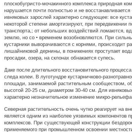
плоскобугристо-мочакинного комплекса природная ко
нарушается почти полностью и не восстанавливается
ивняковых зарослей характерно следующее: все куст
некоторой степени амортизируют, при передвикении п
транспорта,; от небольших воздействий ломаются, в
землю, но со • временем возобновляются. При сильны
кустарники выворачиваются с корнями, происходит р
лишайниковой дернины, в поникениях проступает вод
просадки, озера, на склонах обнакается супесь.
Даке после длительного восстановительного процесса
следа колеи. В луготундре кустарничково-разнотравн
площади, занимаемой растительным сообществом, об
высотой 20-25 см, диаметром 30-40 см. Для ивняковы
характерно незначительное изменение микро-рельефа
Северная растительность очень чутко реагирует на вн
является одним из наиболее уязвимых компонентов 
комплексов. При существующей конструкции бездорок
применяемого при промышленном освоении местност