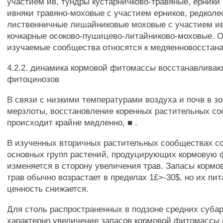
участием ив, тундры кустарничково-травяные, ерники
ивняки травяно-моховые с участием ерников, редколе
лиственничные лишайниковые моховые с участием ив
кочкарные осоково-пушицево-литайниково-моховые. 
изучаемые сообщества относятся к медяенновосста
4.2.2. динамика кормовой фитомассы восстанавлива
фитоцинозов
В связи с низкими температурами воздуха и почв в зо
мерзлоты, восстановление коренных растительных с
происходит крайне медленно, ■ .
В изученных вторичных растительных сообществах 
основных групп растений, продуцирующих кормовую 
изменяется в сторону увеличения трав. Запасы корм
трав обычно возрастает в пределах 1£>-30$, но их пи
ценность снижается.
Для столь распространенных в подзоне средних субар
характерно увеличение запасов кормовой фитомассы 