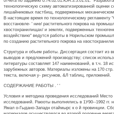
отчета по заданию 0.74.02.01.ЮН.3.5.01.01. "Разработ
технологическую схему автоматизированной оценки с
лишайниковых пастбищ, подверженных механическом
В настоящее время по технологическому регламенту "
восстановле- ' ние/ растительного покрова на промыш
хвостохранилищах/ и землях, подверженных техноге
воздействию" ведутся работы в Норильском промыш
по созданию растительного покрова на хвостохранили
Структура и объем работы. Диссертация состоит из вв
выводов и предлокений производству; список исполь
литературы составляет 147 наименований, в т.ч. 18 и
зарубежных авторов. Материалы излокены на 170 стр
текста, включая у- рисунков, &Л таблиц, прилокений.
СОДЕРЖАНИЕ РАБОТЫ . ' '
Условия и методика проведения исследований Место
исследований. Раюоты выполнялись в 1У90--1992 гг. 
Ямал о-Гыдано-Западн отаймырс к о й провинции. Сб
материалов осуществлялся во второй половине вегет