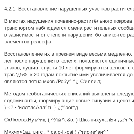
4.2.1. Восстановление нарушенных участков раститель
В местах нарушения почвенно-раститёльного покрова
транспортом наблюдается смена растительных сообщ
в зависимости от степени нарушения ботанико-геогра
элементов рельефа.
Восстановление их в прекнем виде весьма медленно.
лет после нарушения в колеях, появляются единичны
злаков, пушиц, спустя 10 лет формируются ценозы с
трав '¿5%, к 20 годам покрытие ими увеличивается до 
являются пятна мхов /Робу^ ^¿-С'илли.т,
Методом геоботанических описаний выявлены следу
содоминанты, формирующие новые синузии и ценозы
) <? • 'илл^лсАлл^гъ } ¿('^аог^д
СхЛхллххНуъ^ик, ( ^У&г^с&о. ) Шкх-пихухслЬи ¿а^п^с
М<хчх>1а± т.игс , * ca.c-l.-cai ) /^гиоие^аи^ '