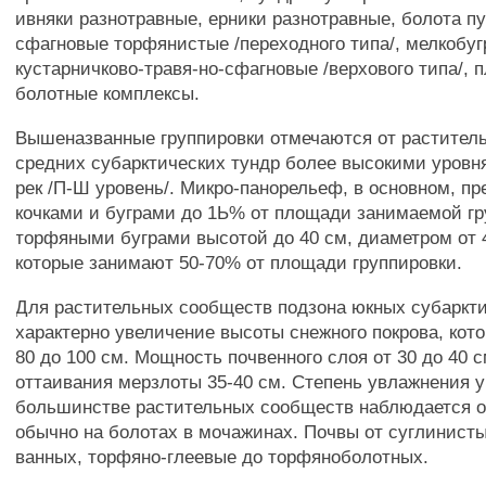
ивняки разнотравные, ерники разнотравные, болота п
сфагновые торфянистые /переходного типа/, мелкобу
кустарничково-травя-но-сфагновые /верхового типа/, 
болотные комплексы.
Вышеназванные группировки отмечаются от растител
средних субарктических тундр более высокими уров
рек /П-Ш уровень/. Микро-панорельеф, в основном, п
кочками и буграми до 1Ь% от площади занимаемой гр
торфяными буграми высотой до 40 см, диаметром от 4
которые занимают 50-70% от площади группировки.
Для растительных сообществ подзона юкных субаркти
характерно увеличение высоты снежного покрова, кото
80 до 100 см. Мощность почвенного слоя от 30 до 40 с
оттаивания мерзлоты 35-40 см. Степень увлажнения у
большинстве растительных сообществ наблюдается о
обычно на болотах в мочажинах. Почвы от суглинист
ванных, торфяно-глеевые до торфяноболотных.