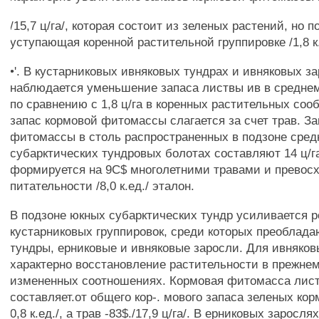
/15,7 ц/га/, которая состоит из зеленых растений, но 
уступающая коренной растительной группировке /1,8 к.
•'. В кустарниковых ивняковых тундрах и ивняковых з
наблюдается уменьшение запаса листвы ив в среднем 
по сравнению с 1,8 ц/га в коренных растительных соо
запас кормовой фитомассы слагается за счет трав. З
фитомассы в столь распространенных в подзоне сред
субарктических тундровых болотах составляют 14 ц/г
формируется на 9С$ многолетними травами и превосх
питательности /8,0 к.ед./ эталон.
В подзоне юкных субарктических тундр усиливается 
кустарниковых группировок, среди которых преоблад
тундры, ерниковые и ивняковые заросли. Для ивняков
характерно восстановление растительности в прежнем
измененных соотношениях. Кормовая фитомасса лис
составляет.от общего кор-. мового запаса зеленых корм
0,8 к.ед./, а трав -83$./17,9 ц/га/. В ерниковых заросл