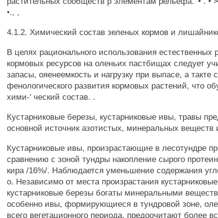
растительных сообществ р элементам рельефа. '• . • > - 
•., ,
4.1.2. Химический состав зеленых кормов и лишайник
В целях рационального использования естественных р
кормовых ресурсов на оленьих пастбищах следует уч
запасы, ояенеемкость и нагрузку при выпасе, а такте 
фенологического развития кормовых растений, что об
хими-' ческий состав. .
Кустарниковые березы, кустарниковые ивы, травы пр
основной источник азотистых, минеральных веществ 
Кустарниковые ивы, произрастающие в лесотундре пр
сравнению с зоной тундры накопление сырого протеина
кира /16%/. Наблюдается уменьшение содержания угле
о. Независимо от места произрастания кустарниковые
кустарниковые березы богаты минеральными веществ
особенно ивы, формирующиеся в тундровой зоне, оле
всего вегетационного периода, предоочитают более вс